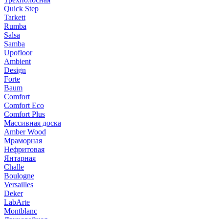
Quick Step
Tarkett
Rumba
Salsa
Samba
Upofloor
Ambient
Design
Forte
Baum
Comfort
Comfort Eco
Comfort Plus
Массивная доска
Amber Wood
Мраморная
Нефритовая
Янтарная
Challe
Boulogne
Versailles
Deker
LabArte
Montblanc