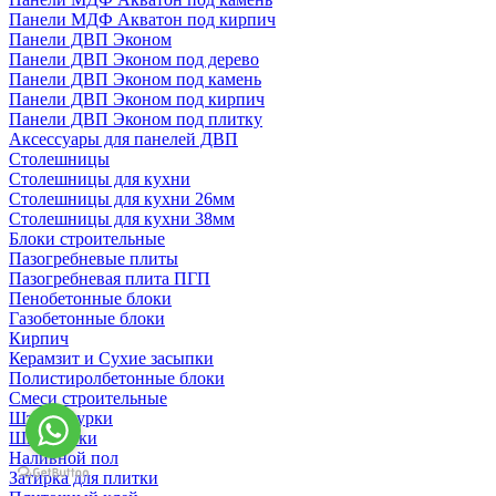
Панели МДФ Акватон под кирпич
Панели ДВП Эконом
Панели ДВП Эконом под дерево
Панели ДВП Эконом под камень
Панели ДВП Эконом под кирпич
Панели ДВП Эконом под плитку
Аксессуары для панелей ДВП
Столешницы
Столешницы для кухни
Столешницы для кухни 26мм
Столешницы для кухни 38мм
Блоки строительные
Пазогребневые плиты
Пазогребневая плита ПГП
Пенобетонные блоки
Газобетонные блоки
Кирпич
Керамзит и Сухие засыпки
Полистиролбетонные блоки
Смеси строительные
Штукартурки
Шпаклевки
Наливной пол
Затирка для плитки