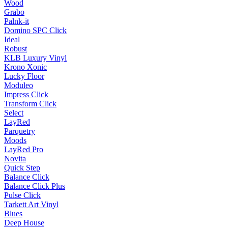
Wood
Grabo
Palnk-it
Domino SPC Click
Ideal
Robust
KLB Luxury Vinyl
Krono Xonic
Lucky Floor
Moduleo
Impress Click
Transform Click
Select
LayRed
Parquetry
Moods
LayRed Pro
Novita
Quick Step
Balance Click
Balance Click Plus
Pulse Click
Tarkett Art Vinyl
Blues
Deep House