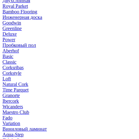
Двухслойная
Royal Parket
Bamboo Flooring
Инженерная доска
Goodwin
Greenline
Deluxe
Power
Пробковый пол
Aberhof
Basic
Classic
Corksribas
Corkstyle
Loft
Natural Cork
Time Parquet
Granorte
Ibercork
Wicanders
Мaestro Club
Fado
Variation
Виниловый ламинат
Aqua-Step