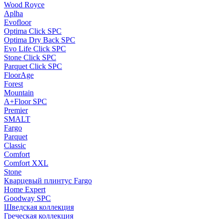
Wood Royce
Aplha
Evofloor
Optima Click SPC
Optima Dry Back SPC
Evo Life Click SPC
Stone Click SPC
Parquet Click SPC
FloorAge
Forest
Mountain
A+Floor SPC
Premier
SMALT
Fargo
Parquet
Classic
Comfort
Comfort XXL
Stone
Кварцевый плинтус Fargo
Home Expert
Goodway SPC
Шведская коллекция
Греческая коллекция