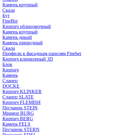
Камень крупный
Скала
Бут
FineBer
Кирпич облицовочный
Камень крупный
Камень дикий
Камень природный
Скала
Профили к фасадным панелям Fineber
Кирпич клинкерный 3D
Блок
Кирпич
Камень
Сланец
DOCKE
Кирпич KLINKER
Сланец SLATE
Кирпич FLEMISH
Пес­ча­ник STEIN
Мрамор BURG
Кирпич BERG
Камень FELS
Пес­ча­ник STERN
Пес­ча­ник EDEL