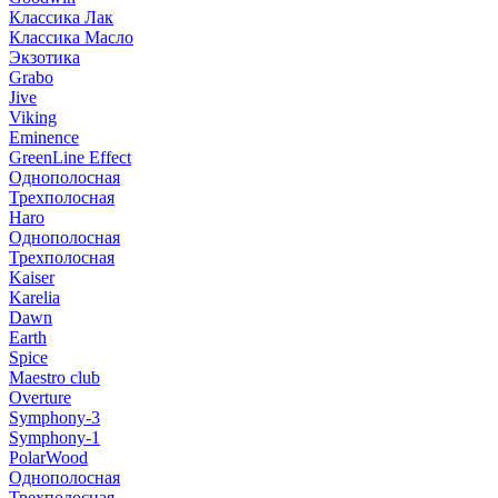
Классика Лак
Классика Масло
Экзотика
Grabo
Jive
Viking
Eminence
GreenLine Effect
Однополосная
Трехполосная
Haro
Однополосная
Трехполосная
Kaiser
Karelia
Dawn
Earth
Spice
Maestro club
Overture
Symphony-3
Symphony-1
PolarWood
Однополосная
Трехполосная