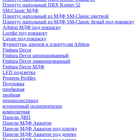
Плинтус напольный ПВХ Korner 52
SM-Classic МДФ
Плинтус напольный из МДФ SM-Classic цветной
Плинтус напольный из МДФ SM-Classic белый под покраску
Arbiton МДФ под покраску
Loctike под покраску
Cavare под покраску
Фурнитура, крепеж к плинтусам Arbiton
Finitura Decor
Finitura Decor шпонированный
Finitura Decor ламинированный
Finitura Decor МДФ
LED подсветка
Progress Profiles
Подложка
пробковая
хвойная
пенополистирол
вспененный полипропилен
композитная
Панели ДВП
Панели МДФ Акватон
Панели МДФ Акватон под плитку
Панели МДФ Акватон под дерево
Панели МДФ Акватон под камень