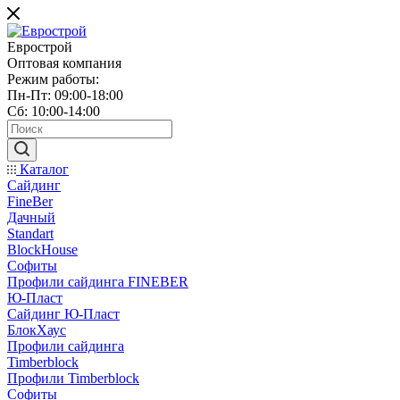
Еврострой
Оптовая компания
Режим работы:
Пн-Пт: 09:00-18:00
Сб: 10:00-14:00
Каталог
Сайдинг
FineBer
Дачный
Standart
BlockHouse
Софиты
Профили сайдинга FINEBER
Ю-Пласт
Сайдинг Ю-Пласт
БлокХаус
Профили сайдинга
Timberblock
Профили Timberblock
Софиты