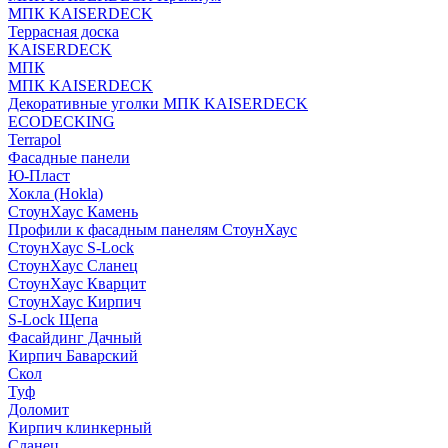
МПК KAISERDECK
Террасная доска
KAISERDECK
МПК
МПК KAISERDECK
Декоративные уголки МПК KAISERDECK
ECODECKING
Terrapol
Фасадные панели
Ю-Пласт
Хокла (Hokla)
СтоунХаус Камень
Профили к фасадным панелям СтоунХаус
СтоунХаус S-Lock
СтоунХаус Сланец
СтоунХаус Кварцит
СтоунХаус Кирпич
S-Lock Щепа
Фасайдинг Дачный
Кирпич Баварский
Скол
Туф
Доломит
Кирпич клинкерный
Сланец