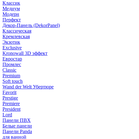
Классик
Медиум
Модерн
Перфект
Декор-Панель (DekorPanel)
Классическая
Кремлевская
Экзотик
Exclusive
Kronowall 3D эффект
Евростар
Промлес
Classic
Premium
Soft touch
Wand der Welt Убертюре
Favorit
Prestige
Premiere
President
Lord
Панели ПВХ
Белые панели
Панели Panda
для ванной