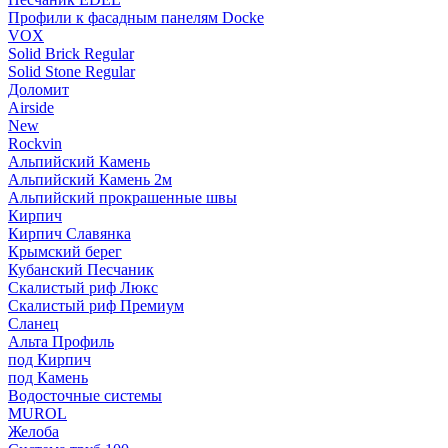
Профили к фасадным панелям Docke
VOX
Solid Brick Regular
Solid Stone Regular
Доломит
Airside
New
Rockvin
Альпийский Камень
Альпийский Камень 2м
Альпийский прокрашенные швы
Кирпич
Кирпич Славянка
Крымский берег
Кубанский Песчаник
Скалистый риф Люкс
Скалистый риф Премиум
Сланец
Альта Профиль
под Кирпич
под Камень
Водосточные системы
MUROL
Желоба