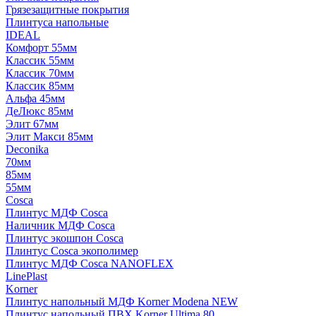
Грязезащитные покрытия
Плинтуса напольные
IDEAL
Комфорт 55мм
Классик 55мм
Классик 70мм
Классик 85мм
Альфа 45мм
ДеЛюкс 85мм
Элит 67мм
Элит Макси 85мм
Deconika
70мм
85мм
55мм
Cosca
Плинтус МДФ Cosca
Наличник МДФ Cosca
Плинтус экошпон Cosca
Плинтус Cosca экополимер
Плинтус МДФ Cosca NANOFLEX
LinePlast
Korner
Плинтус напольный МДФ Korner Modena NEW
Плинтус напольный ПВХ Korner Ultima 80