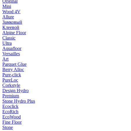
Original
Mini
Wood 4V
Allure
Замковый
Клеевой
Alpine Floor
Classic
Ultra
Aquafloor
Versailles
Art
Parquet Glue
Berry Alloc
Pure-click
PureLoc
Corkstyle
Design Hydro
Premium
Stone Hydro Plus
Ecoclick
EcoRich
EcoWood
Fine Floor
Stone