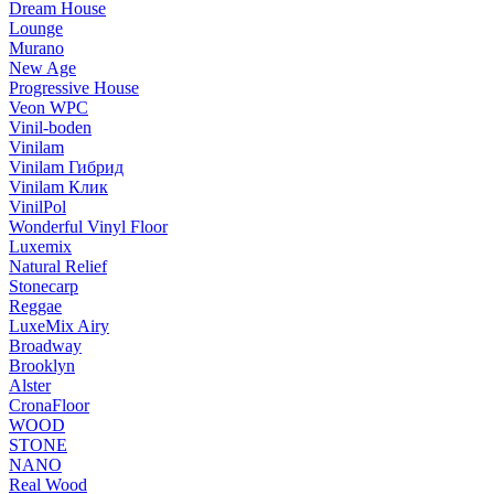
Dream House
Lounge
Murano
New Age
Progressive House
Veon WPC
Vinil-boden
Vinilam
Vinilam Гибрид
Vinilam Клик
VinilPol
Wonderful Vinyl Floor
Luxemix
Natural Relief
Stonecarp
Reggae
LuxeMix Airy
Broadway
Brooklyn
Alster
CronaFloor
WOOD
STONE
NANO
Real Wood