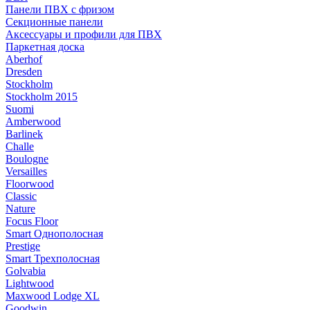
Панели ПВХ с фризом
Секционные панели
Аксессуары и профили для ПВХ
Паркетная доска
Aberhof
Dresden
Stockholm
Stockholm 2015
Suomi
Amberwood
Barlinek
Challe
Boulogne
Versailles
Floorwood
Classic
Nature
Focus Floor
Smart Однополосная
Prestige
Smart Трехполосная
Golvabia
Lightwood
Maxwood Lodge XL
Goodwin