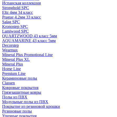
Испанская коллекция
Stronghold SPC
Eltz 4мм 34 класс
Prague 4.2мм 33 класс
Salag SPC
Kronostep SPC
Lamiwood SPC
QUARTZWOOD 43 класс 5мм
AQUAMARINE 43 класс 5мм
Decorstep
Wearmax
Mineral Plus Promotional Line
Mineral Plus XL
Mineral Plus
Home Line
Premium Line
Кераминовые полы
Classen
Ковровые покрытия
Грязезащитные ковры
Полы из ПВХ
Модульные полы из ПВХ
Покрытие из резиновой крошки
Резиновые полы
Уличные покрытия