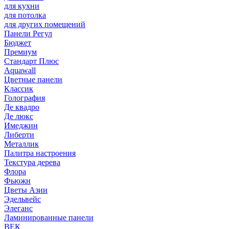
для кухни
для потолка
для других помещений
Панели Регул
Бюджет
Премиум
Стандарт Плюс
Aquawall
Цветные панели
Классик
Голография
Де квадро
Де люкс
Имеджин
Либерти
Металлик
Палитра настроения
Текстура дерева
Флора
Фьюжн
Цветы Азии
Эдельвейс
Элеганс
Ламинированные панели
ВЕК