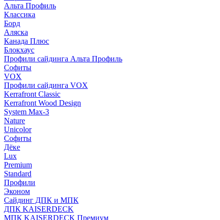
Альта Профиль
Классика
Борд
Аляска
Канада Плюс
Блокхаус
Профили сайдинга Альта Профиль
Софиты
VOX
Профили сайдинга VOX
Kerrafront Classic
Kerrafront Wood Design
System Max-3
Nature
Unicolor
Софиты
Дёке
Lux
Premium
Standard
Профили
Эконом
Сайдинг ДПК и МПК
ДПК KAISERDECK
МПК KAISERDECK Премиум