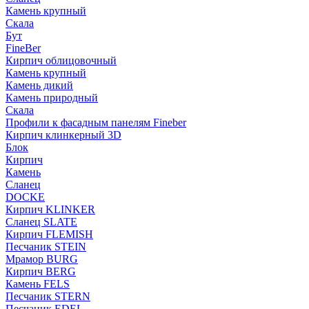
Камень крупный
Скала
Бут
FineBer
Кирпич облицовочный
Камень крупный
Камень дикий
Камень природный
Скала
Профили к фасадным панелям Fineber
Кирпич клинкерный 3D
Блок
Кирпич
Камень
Сланец
DOCKE
Кирпич KLINKER
Сланец SLATE
Кирпич FLEMISH
Пес­ча­ник STEIN
Мрамор BURG
Кирпич BERG
Камень FELS
Пес­ча­ник STERN
Пес­ча­ник EDEL