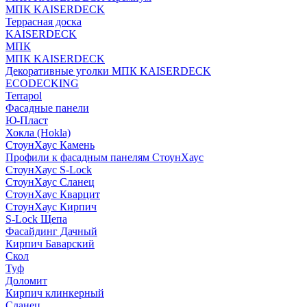
МПК KAISERDECK
Террасная доска
KAISERDECK
МПК
МПК KAISERDECK
Декоративные уголки МПК KAISERDECK
ECODECKING
Terrapol
Фасадные панели
Ю-Пласт
Хокла (Hokla)
СтоунХаус Камень
Профили к фасадным панелям СтоунХаус
СтоунХаус S-Lock
СтоунХаус Сланец
СтоунХаус Кварцит
СтоунХаус Кирпич
S-Lock Щепа
Фасайдинг Дачный
Кирпич Баварский
Скол
Туф
Доломит
Кирпич клинкерный
Сланец