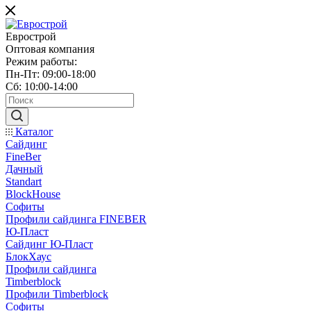
Еврострой
Оптовая компания
Режим работы:
Пн-Пт: 09:00-18:00
Сб: 10:00-14:00
Каталог
Сайдинг
FineBer
Дачный
Standart
BlockHouse
Софиты
Профили сайдинга FINEBER
Ю-Пласт
Сайдинг Ю-Пласт
БлокХаус
Профили сайдинга
Timberblock
Профили Timberblock
Софиты