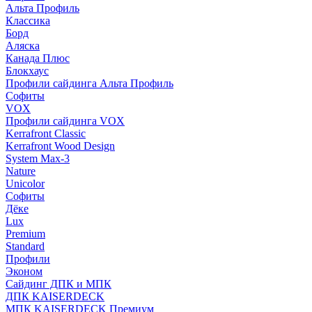
Альта Профиль
Классика
Борд
Аляска
Канада Плюс
Блокхаус
Профили сайдинга Альта Профиль
Софиты
VOX
Профили сайдинга VOX
Kerrafront Classic
Kerrafront Wood Design
System Max-3
Nature
Unicolor
Софиты
Дёке
Lux
Premium
Standard
Профили
Эконом
Сайдинг ДПК и МПК
ДПК KAISERDECK
МПК KAISERDECK Премиум