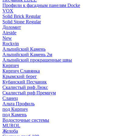
Профили к фасадным панелям Docke
VOX
Solid Brick Regular
Solid Stone Regular
Доломит
Airside
New
Rockvin
Альпийский Камень
Альпийский Камень 2м
Альпийский прокрашенные швы
Кирпич
Кирпич Славянка
Крымский берег
Кубанский Песчаник
Скалистый риф Люкс
Скалистый риф Премиум
Сланец
Альта Профиль
под Кирпич
под Камень
Водосточные системы
MUROL
Желоба