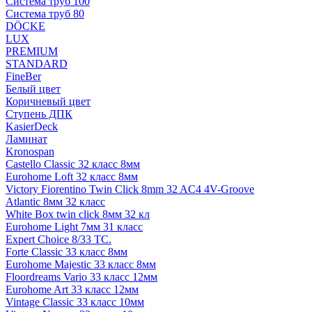
Система труб 100
Система труб 80
DÖCKE
LUX
PREMIUM
STANDARD
FineBer
Белый цвет
Коричневый цвет
Ступень ДПК
KasierDeck
Ламинат
Kronospan
Castello Classic 32 класс 8мм
Eurohome Loft 32 класс 8мм
Victory Fiorentino Twin Click 8mm 32 AC4 4V-Groove
Atlantic 8мм 32 класс
White Box twin click 8мм 32 кл
Eurohome Light 7мм 31 класс
Expert Choice 8/33 TC.
Forte Classic 33 класс 8мм
Eurohome Majestic 33 класс 8мм
Floordreams Vario 33 класс 12мм
Eurohome Art 33 класс 12мм
Vintage Classic 33 класс 10мм