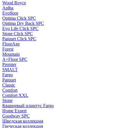
Wood Royce
Aplha
Evofloor
Optima Click SPC
Optima Dry Back SPC
Evo Life Click SPC
Stone Click SPC
Parquet Click SPC
FloorAge
Forest
Mountain
A+Floor SPC
Premier
SMALT
Fargo
Parquet
Classic
Comfort
Comfort XXL
Stone
Кварцевый плинтус Fargo
Home Expert
Goodway SPC
Шведская коллекция
Греческая коллекция