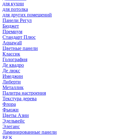
для кухни
для потолка
для других помещений
Панели Регул
Бюджет
Премиум
Стандарт Плюс
Aquawall
Цветные панели
Классик
Голография
Де квадро
Де люкс
Имеджин
Либерти
Металлик
Палитра настроения
Текстура дерева
Флора
Фьюжн
Цветы Азии
Эдельвейс
Элеганс
Ламинированные панели
ВЕК