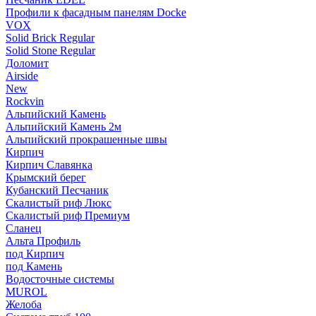
Профили к фасадным панелям Docke
VOX
Solid Brick Regular
Solid Stone Regular
Доломит
Airside
New
Rockvin
Альпийский Камень
Альпийский Камень 2м
Альпийский прокрашенные швы
Кирпич
Кирпич Славянка
Крымский берег
Кубанский Песчаник
Скалистый риф Люкс
Скалистый риф Премиум
Сланец
Альта Профиль
под Кирпич
под Камень
Водосточные системы
MUROL
Желоба