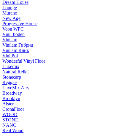
Dream House
Lounge
Murano
New Age
Progressive House
Veon WPC
Vinil-boden
Vinilam
Vinilam Гибрид
Vinilam Клик
VinilPol
Wonderful Vinyl Floor
Luxemix
Natural Relief
Stonecarp
Reggae
LuxeMix Airy
Broadway
Brooklyn
Alster
CronaFloor
WOOD
STONE
NANO
Real Wood