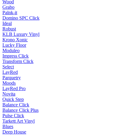
Wood
Grabo
Palnk-it
Domino SPC Click
Ideal
Robust
KLB Luxury Vinyl
Krono Xonic
Lucky Floor
Moduleo
Impress Click
Transform Click
Select
LayRed
Parquetry
Moods
LayRed Pro
Novita
Quick Step
Balance Click
Balance Click Plus
Pulse Click
Tarkett Art Vinyl
Blues
Deep House