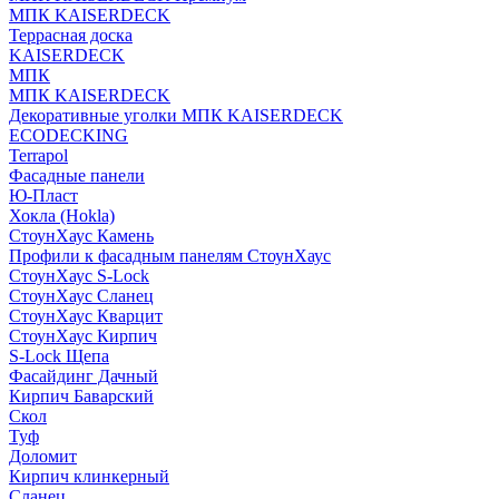
МПК KAISERDECK
Террасная доска
KAISERDECK
МПК
МПК KAISERDECK
Декоративные уголки МПК KAISERDECK
ECODECKING
Terrapol
Фасадные панели
Ю-Пласт
Хокла (Hokla)
СтоунХаус Камень
Профили к фасадным панелям СтоунХаус
СтоунХаус S-Lock
СтоунХаус Сланец
СтоунХаус Кварцит
СтоунХаус Кирпич
S-Lock Щепа
Фасайдинг Дачный
Кирпич Баварский
Скол
Туф
Доломит
Кирпич клинкерный
Сланец