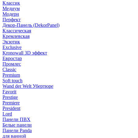
Классик
Медиум
Модерн
Перфект
Декор-Панель (DekorPanel)
Классическая
Кремлевская
Экзотик
Exclusive
Kronowall 3D эффект
Евростар
Промлес
Classic
Premium
Soft touch
Wand der Welt Убертюре
Favorit
Prestige
Premiere
President
Lord
Панели ПВХ
Белые панели
Панели Panda
для ванной