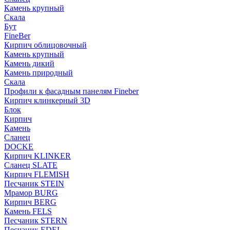
Камень крупный
Скала
Бут
FineBer
Кирпич облицовочный
Камень крупный
Камень дикий
Камень природный
Скала
Профили к фасадным панелям Fineber
Кирпич клинкерный 3D
Блок
Кирпич
Камень
Сланец
DOCKE
Кирпич KLINKER
Сланец SLATE
Кирпич FLEMISH
Пес­ча­ник STEIN
Мрамор BURG
Кирпич BERG
Камень FELS
Пес­ча­ник STERN
Пес­ча­ник EDEL