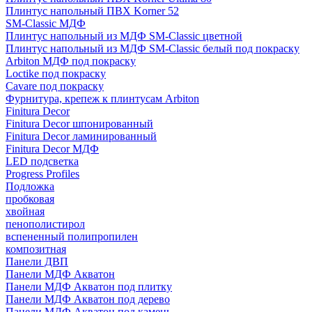
Плинтус напольный ПВХ Korner 52
SM-Classic МДФ
Плинтус напольный из МДФ SM-Classic цветной
Плинтус напольный из МДФ SM-Classic белый под покраску
Arbiton МДФ под покраску
Loctike под покраску
Cavare под покраску
Фурнитура, крепеж к плинтусам Arbiton
Finitura Decor
Finitura Decor шпонированный
Finitura Decor ламинированный
Finitura Decor МДФ
LED подсветка
Progress Profiles
Подложка
пробковая
хвойная
пенополистирол
вспененный полипропилен
композитная
Панели ДВП
Панели МДФ Акватон
Панели МДФ Акватон под плитку
Панели МДФ Акватон под дерево
Панели МДФ Акватон под камень