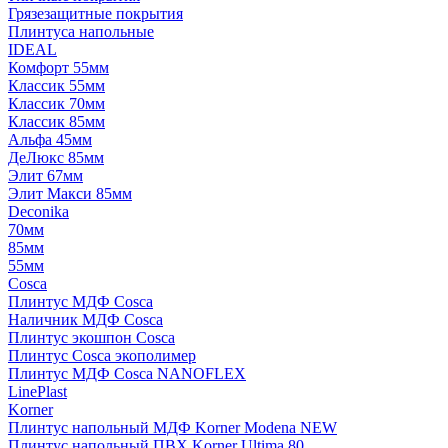
Грязезащитные покрытия
Плинтуса напольные
IDEAL
Комфорт 55мм
Классик 55мм
Классик 70мм
Классик 85мм
Альфа 45мм
ДеЛюкс 85мм
Элит 67мм
Элит Макси 85мм
Deconika
70мм
85мм
55мм
Cosca
Плинтус МДФ Cosca
Наличник МДФ Cosca
Плинтус экошпон Cosca
Плинтус Cosca экополимер
Плинтус МДФ Cosca NANOFLEX
LinePlast
Korner
Плинтус напольный МДФ Korner Modena NEW
Плинтус напольный ПВХ Korner Ultima 80