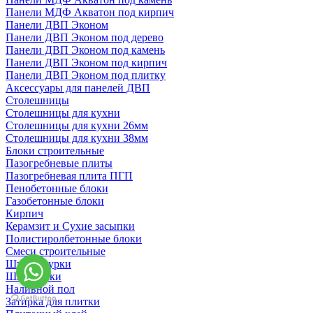
Панели МДФ Акватон под кирпич
Панели ДВП Эконом
Панели ДВП Эконом под дерево
Панели ДВП Эконом под камень
Панели ДВП Эконом под кирпич
Панели ДВП Эконом под плитку
Аксессуары для панелей ДВП
Столешницы
Столешницы для кухни
Столешницы для кухни 26мм
Столешницы для кухни 38мм
Блоки строительные
Пазогребневые плиты
Пазогребневая плита ПГП
Пенобетонные блоки
Газобетонные блоки
Кирпич
Керамзит и Сухие засыпки
Полистиролбетонные блоки
Смеси строительные
Штукартурки
Шпаклевки
Наливной пол
Затирка для плитки