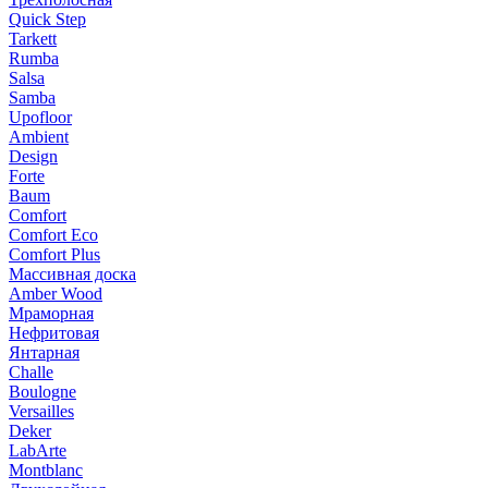
Quick Step
Tarkett
Rumba
Salsa
Samba
Upofloor
Ambient
Design
Forte
Baum
Comfort
Comfort Eco
Comfort Plus
Массивная доска
Amber Wood
Мраморная
Нефритовая
Янтарная
Challe
Boulogne
Versailles
Deker
LabArte
Montblanc