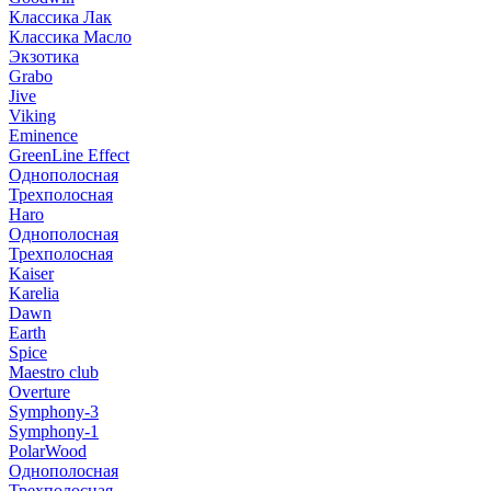
Классика Лак
Классика Масло
Экзотика
Grabo
Jive
Viking
Eminence
GreenLine Effect
Однополосная
Трехполосная
Haro
Однополосная
Трехполосная
Kaiser
Karelia
Dawn
Earth
Spice
Maestro club
Overture
Symphony-3
Symphony-1
PolarWood
Однополосная
Трехполосная