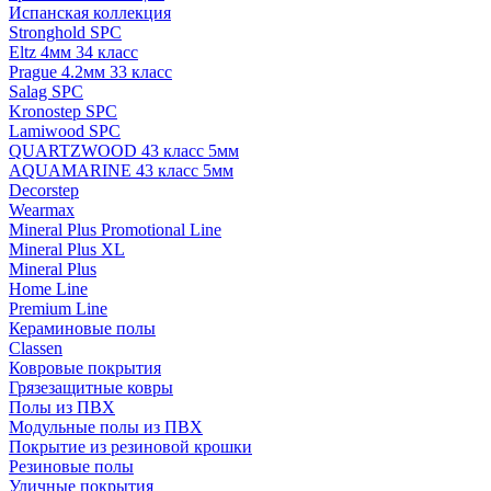
Испанская коллекция
Stronghold SPC
Eltz 4мм 34 класс
Prague 4.2мм 33 класс
Salag SPC
Kronostep SPC
Lamiwood SPC
QUARTZWOOD 43 класс 5мм
AQUAMARINE 43 класс 5мм
Decorstep
Wearmax
Mineral Plus Promotional Line
Mineral Plus XL
Mineral Plus
Home Line
Premium Line
Кераминовые полы
Classen
Ковровые покрытия
Грязезащитные ковры
Полы из ПВХ
Модульные полы из ПВХ
Покрытие из резиновой крошки
Резиновые полы
Уличные покрытия