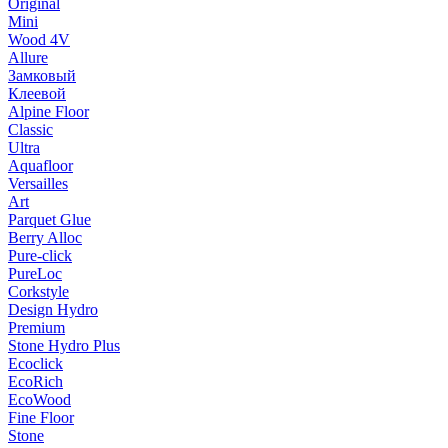
Original
Mini
Wood 4V
Allure
Замковый
Клеевой
Alpine Floor
Classic
Ultra
Aquafloor
Versailles
Art
Parquet Glue
Berry Alloc
Pure-click
PureLoc
Corkstyle
Design Hydro
Premium
Stone Hydro Plus
Ecoclick
EcoRich
EcoWood
Fine Floor
Stone