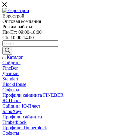
Еврострой
Оптовая компания
Режим работы:
Пн-Пт: 09:00-18:00
Сб: 10:00-14:00
Каталог
Сайдинг
FineBer
Дачный
Standart
BlockHouse
Софиты
Профили сайдинга FINEBER
Ю-Пласт
Сайдинг Ю-Пласт
БлокХаус
Профили сайдинга
Timberblock
Профили Timberblock
Софиты