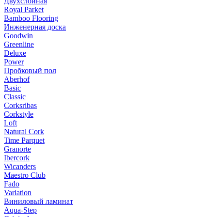
Двухслойная
Royal Parket
Bamboo Flooring
Инженерная доска
Goodwin
Greenline
Deluxe
Power
Пробковый пол
Aberhof
Basic
Classic
Corksribas
Corkstyle
Loft
Natural Cork
Time Parquet
Granorte
Ibercork
Wicanders
Мaestro Club
Fado
Variation
Виниловый ламинат
Aqua-Step