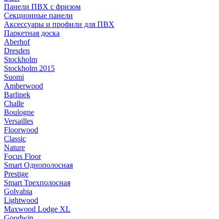
Панели ПВХ с фризом
Секционные панели
Аксессуары и профили для ПВХ
Паркетная доска
Aberhof
Dresden
Stockholm
Stockholm 2015
Suomi
Amberwood
Barlinek
Challe
Boulogne
Versailles
Floorwood
Classic
Nature
Focus Floor
Smart Однополосная
Prestige
Smart Трехполосная
Golvabia
Lightwood
Maxwood Lodge XL
Goodwin