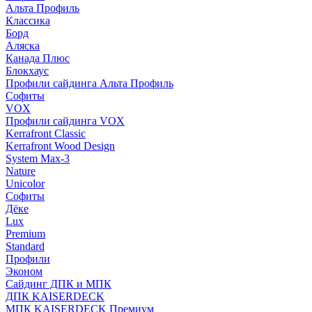
Альта Профиль
Классика
Борд
Аляска
Канада Плюс
Блокхаус
Профили сайдинга Альта Профиль
Софиты
VOX
Профили сайдинга VOX
Kerrafront Classic
Kerrafront Wood Design
System Max-3
Nature
Unicolor
Софиты
Дёке
Lux
Premium
Standard
Профили
Эконом
Сайдинг ДПК и МПК
ДПК KAISERDECK
МПК KAISERDECK Премиум