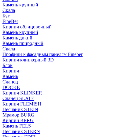
Камень крупный
Скала
Бут
FineBer
Кирпич облицовочный
Камень крупный
Камень дикий
Камень природный
Скала
Профили к фасадным панелям Fineber
Кирпич клинкерный 3D
Блок
Кирпич
Камень
Сланец
DOCKE
Кирпич KLINKER
Сланец SLATE
Кирпич FLEMISH
Пес­ча­ник STEIN
Мрамор BURG
Кирпич BERG
Камень FELS
Пес­ча­ник STERN
Пес­ча­ник EDEL