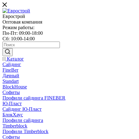
Еврострой
Оптовая компания
Режим работы:
Пн-Пт: 09:00-18:00
Сб: 10:00-14:00
Каталог
Сайдинг
FineBer
Дачный
Standart
BlockHouse
Софиты
Профили сайдинга FINEBER
Ю-Пласт
Сайдинг Ю-Пласт
БлокХаус
Профили сайдинга
Timberblock
Профили Timberblock
Софиты