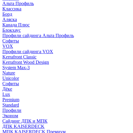
Альта Профиль
Классика
Борд
Аляска
Канада Плюс
Блокхаус
Профили сайдинга Альта Профиль
Софиты
VOX
Профили сайдинга VOX
Kerrafront Classic
Kerrafront Wood Design
System Max-3
Nature
Unicolor
Софиты
Дёке
Lux
Premium
Standard
Профили
Эконом
Сайдинг ДПК и МПК
ДПК KAISERDECK
МПК KAISERDECK Премиум