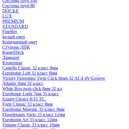
Система труб 100
Система труб 80
DÖCKE
LUX
PREMIUM
STANDARD
FineBer
Белый цвет
Коричневый цвет
Ступень ДПК
KasierDeck
Ламинат
Kronospan
Castello Classic 32 класс 8мм
Eurohome Loft 32 класс 8мм
Victory Fiorentino Twin Click 8mm 32 AC4 4V-Groove
Atlantic 8мм 32 класс
White Box twin click 8мм 32 кл
Eurohome Light 7мм 31 класс
Expert Choice 8/33 TC.
Forte Classic 33 класс 8мм
Eurohome Majestic 33 класс 8мм
Floordreams Vario 33 класс 12мм
Eurohome Art 33 класс 12мм
Vintage Classic 33 класс 10мм