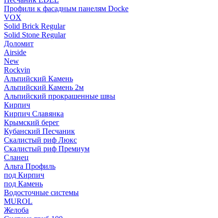
Профили к фасадным панелям Docke
VOX
Solid Brick Regular
Solid Stone Regular
Доломит
Airside
New
Rockvin
Альпийский Камень
Альпийский Камень 2м
Альпийский прокрашенные швы
Кирпич
Кирпич Славянка
Крымский берег
Кубанский Песчаник
Скалистый риф Люкс
Скалистый риф Премиум
Сланец
Альта Профиль
под Кирпич
под Камень
Водосточные системы
MUROL
Желоба