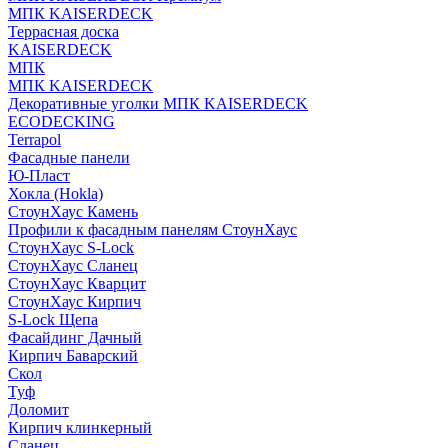
МПК KAISERDECK
Террасная доска
KAISERDECK
МПК
МПК KAISERDECK
Декоративные уголки МПК KAISERDECK
ECODECKING
Terrapol
Фасадные панели
Ю-Пласт
Хокла (Hokla)
СтоунХаус Камень
Профили к фасадным панелям СтоунХаус
СтоунХаус S-Lock
СтоунХаус Сланец
СтоунХаус Кварцит
СтоунХаус Кирпич
S-Lock Щепа
Фасайдинг Дачный
Кирпич Баварский
Скол
Туф
Доломит
Кирпич клинкерный
Сланец