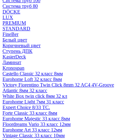
Система труб 100
Система труб 80
DÖCKE
LUX
PREMIUM
STANDARD
FineBer
Белый цвет
Коричневый цвет
Ступень ДПК
KasierDeck
Ламинат
Kronospan
Castello Classic 32 класс 8мм
Eurohome Loft 32 класс 8мм
Victory Fiorentino Twin Click 8mm 32 AC4 4V-Groove
Atlantic 8мм 32 класс
White Box twin click 8мм 32 кл
Eurohome Light 7мм 31 класс
Expert Choice 8/33 TC.
Forte Classic 33 класс 8мм
Eurohome Majestic 33 класс 8мм
Floordreams Vario 33 класс 12мм
Eurohome Art 33 класс 12мм
Vintage Classic 33 класс 10мм