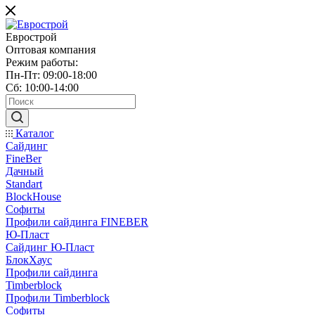
Еврострой
Оптовая компания
Режим работы:
Пн-Пт: 09:00-18:00
Сб: 10:00-14:00
Каталог
Сайдинг
FineBer
Дачный
Standart
BlockHouse
Софиты
Профили сайдинга FINEBER
Ю-Пласт
Сайдинг Ю-Пласт
БлокХаус
Профили сайдинга
Timberblock
Профили Timberblock
Софиты