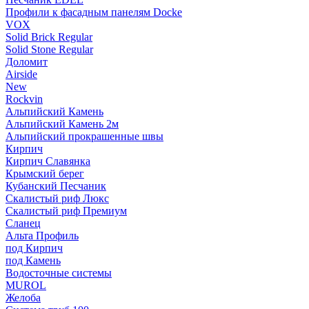
Профили к фасадным панелям Docke
VOX
Solid Brick Regular
Solid Stone Regular
Доломит
Airside
New
Rockvin
Альпийский Камень
Альпийский Камень 2м
Альпийский прокрашенные швы
Кирпич
Кирпич Славянка
Крымский берег
Кубанский Песчаник
Скалистый риф Люкс
Скалистый риф Премиум
Сланец
Альта Профиль
под Кирпич
под Камень
Водосточные системы
MUROL
Желоба