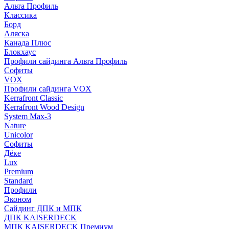
Альта Профиль
Классика
Борд
Аляска
Канада Плюс
Блокхаус
Профили сайдинга Альта Профиль
Софиты
VOX
Профили сайдинга VOX
Kerrafront Classic
Kerrafront Wood Design
System Max-3
Nature
Unicolor
Софиты
Дёке
Lux
Premium
Standard
Профили
Эконом
Сайдинг ДПК и МПК
ДПК KAISERDECK
МПК KAISERDECK Премиум