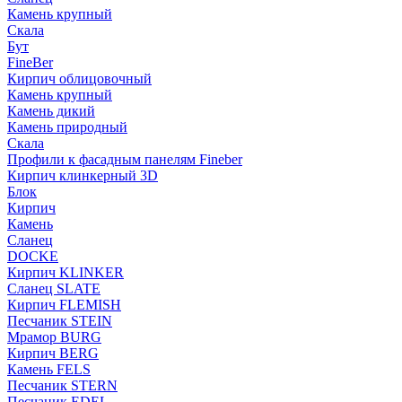
Камень крупный
Скала
Бут
FineBer
Кирпич облицовочный
Камень крупный
Камень дикий
Камень природный
Скала
Профили к фасадным панелям Fineber
Кирпич клинкерный 3D
Блок
Кирпич
Камень
Сланец
DOCKE
Кирпич KLINKER
Сланец SLATE
Кирпич FLEMISH
Пес­ча­ник STEIN
Мрамор BURG
Кирпич BERG
Камень FELS
Пес­ча­ник STERN
Пес­ча­ник EDEL