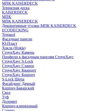
МПК KAISERDECK
Террасная доска
KAISERDECK
МПК
МПК KAISERDECK
Декоративные уголки МПК KAISERDECK
ECODECKING
Terrapol
Фасадные панели
Ю-Пласт
Хокла (Hokla)
СтоунХаус Камень
Профили к фасадным панелям СтоунХаус
СтоунХаус S-Lock
СтоунХаус Сланец
СтоунХаус Кварцит
СтоунХаус Кирпич
S-Lock Щепа
Фасайдинг Дачный
Кирпич Баварский
Скол
Туф
Доломит
Кирпич клинкерный
Сланец