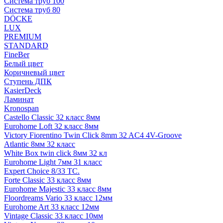
Система труб 100
Система труб 80
DÖCKE
LUX
PREMIUM
STANDARD
FineBer
Белый цвет
Коричневый цвет
Ступень ДПК
KasierDeck
Ламинат
Kronospan
Castello Classic 32 класс 8мм
Eurohome Loft 32 класс 8мм
Victory Fiorentino Twin Click 8mm 32 AC4 4V-Groove
Atlantic 8мм 32 класс
White Box twin click 8мм 32 кл
Eurohome Light 7мм 31 класс
Expert Choice 8/33 TC.
Forte Classic 33 класс 8мм
Eurohome Majestic 33 класс 8мм
Floordreams Vario 33 класс 12мм
Eurohome Art 33 класс 12мм
Vintage Classic 33 класс 10мм