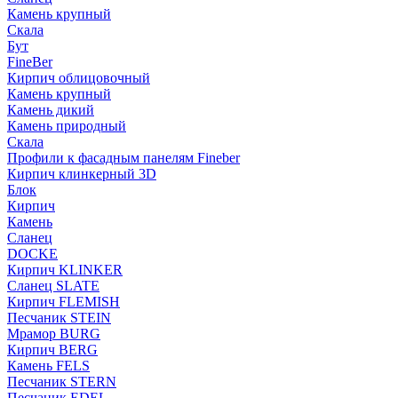
Камень крупный
Скала
Бут
FineBer
Кирпич облицовочный
Камень крупный
Камень дикий
Камень природный
Скала
Профили к фасадным панелям Fineber
Кирпич клинкерный 3D
Блок
Кирпич
Камень
Сланец
DOCKE
Кирпич KLINKER
Сланец SLATE
Кирпич FLEMISH
Пес­ча­ник STEIN
Мрамор BURG
Кирпич BERG
Камень FELS
Пес­ча­ник STERN
Пес­ча­ник EDEL