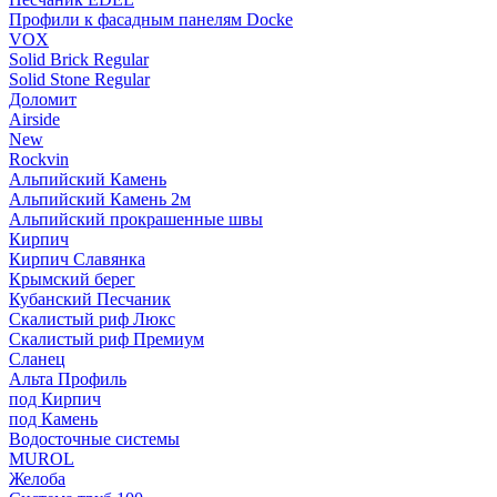
Профили к фасадным панелям Docke
VOX
Solid Brick Regular
Solid Stone Regular
Доломит
Airside
New
Rockvin
Альпийский Камень
Альпийский Камень 2м
Альпийский прокрашенные швы
Кирпич
Кирпич Славянка
Крымский берег
Кубанский Песчаник
Скалистый риф Люкс
Скалистый риф Премиум
Сланец
Альта Профиль
под Кирпич
под Камень
Водосточные системы
MUROL
Желоба