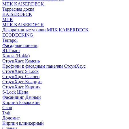
МПК KAISERDECK
Террасная доска
KAISERDECK
МПК
МПК KAISERDECK
Декоративные уголки МПК KAISERDECK
ECODECKING
Terrapol
Фасадные панели
Ю-Пласт
Хокла (Hokla)
СтоунХаус Камень
Профили к фасадным панелям СтоунХаус
СтоунХаус S-Lock
СтоунХаус Сланец
СтоунХаус Кварцит
СтоунХаус Кирпич
S-Lock Щепа
Фасайдинг Дачный
Кирпич Баварский
Скол
Туф
Доломит
Кирпич клинкерный
Сланец