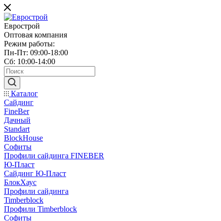
Еврострой
Оптовая компания
Режим работы:
Пн-Пт: 09:00-18:00
Сб: 10:00-14:00
Каталог
Сайдинг
FineBer
Дачный
Standart
BlockHouse
Софиты
Профили сайдинга FINEBER
Ю-Пласт
Сайдинг Ю-Пласт
БлокХаус
Профили сайдинга
Timberblock
Профили Timberblock
Софиты