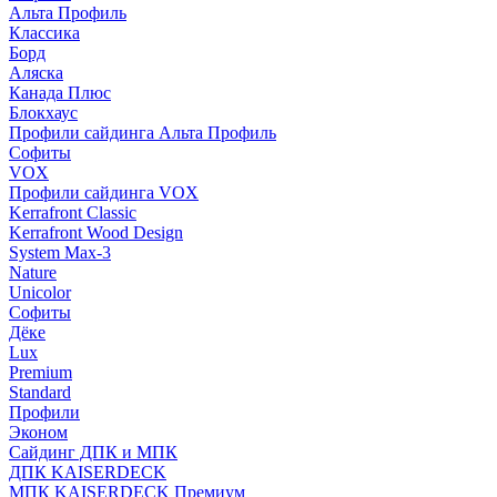
Альта Профиль
Классика
Борд
Аляска
Канада Плюс
Блокхаус
Профили сайдинга Альта Профиль
Софиты
VOX
Профили сайдинга VOX
Kerrafront Classic
Kerrafront Wood Design
System Max-3
Nature
Unicolor
Софиты
Дёке
Lux
Premium
Standard
Профили
Эконом
Сайдинг ДПК и МПК
ДПК KAISERDECK
МПК KAISERDECK Премиум