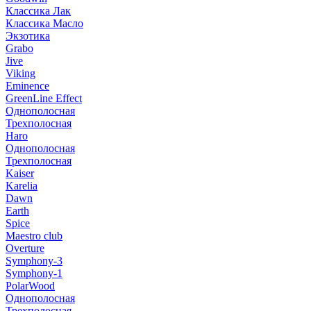
Классика Лак
Классика Масло
Экзотика
Grabo
Jive
Viking
Eminence
GreenLine Effect
Однополосная
Трехполосная
Haro
Однополосная
Трехполосная
Kaiser
Karelia
Dawn
Earth
Spice
Maestro club
Overture
Symphony-3
Symphony-1
PolarWood
Однополосная
Трехполосная