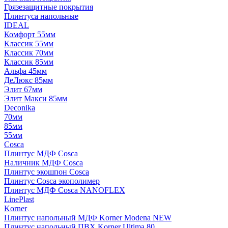
Грязезащитные покрытия
Плинтуса напольные
IDEAL
Комфорт 55мм
Классик 55мм
Классик 70мм
Классик 85мм
Альфа 45мм
ДеЛюкс 85мм
Элит 67мм
Элит Макси 85мм
Deconika
70мм
85мм
55мм
Cosca
Плинтус МДФ Cosca
Наличник МДФ Cosca
Плинтус экошпон Cosca
Плинтус Cosca экополимер
Плинтус МДФ Cosca NANOFLEX
LinePlast
Korner
Плинтус напольный МДФ Korner Modena NEW
Плинтус напольный ПВХ Korner Ultima 80