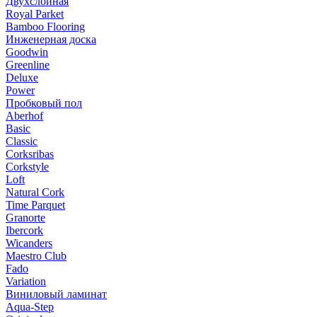
Двухслойная
Royal Parket
Bamboo Flooring
Инженерная доска
Goodwin
Greenline
Deluxe
Power
Пробковый пол
Aberhof
Basic
Classic
Corksribas
Corkstyle
Loft
Natural Cork
Time Parquet
Granorte
Ibercork
Wicanders
Мaestro Club
Fado
Variation
Виниловый ламинат
Aqua-Step