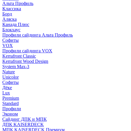
Альта Профиль
Классика
Борд
Аляска
Канада Плюс
Блокхаус
Профили сайдинга Альта Профиль
Софиты
VOX
Профили сайдинга VOX
Kerrafront Classic
Kerrafront Wood Design
System Max-3
Nature
Unicolor
Софиты
Дёке
Lux
Premium
Standard
Профили
Эконом
Сайдинг ДПК и МПК
ДПК KAISERDECK
МПК KAISERDECK Премиум