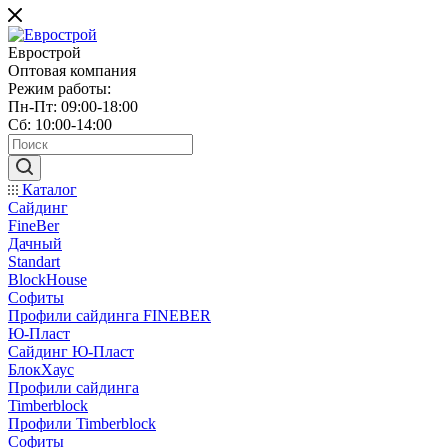
Еврострой
Оптовая компания
Режим работы:
Пн-Пт: 09:00-18:00
Сб: 10:00-14:00
Каталог
Сайдинг
FineBer
Дачный
Standart
BlockHouse
Софиты
Профили сайдинга FINEBER
Ю-Пласт
Сайдинг Ю-Пласт
БлокХаус
Профили сайдинга
Timberblock
Профили Timberblock
Софиты