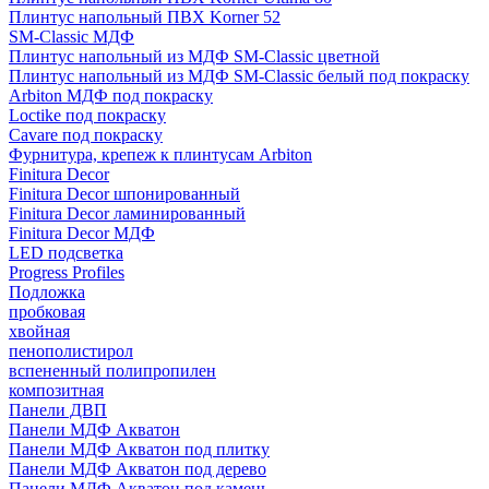
Плинтус напольный ПВХ Korner 52
SM-Classic МДФ
Плинтус напольный из МДФ SM-Classic цветной
Плинтус напольный из МДФ SM-Classic белый под покраску
Arbiton МДФ под покраску
Loctike под покраску
Cavare под покраску
Фурнитура, крепеж к плинтусам Arbiton
Finitura Decor
Finitura Decor шпонированный
Finitura Decor ламинированный
Finitura Decor МДФ
LED подсветка
Progress Profiles
Подложка
пробковая
хвойная
пенополистирол
вспененный полипропилен
композитная
Панели ДВП
Панели МДФ Акватон
Панели МДФ Акватон под плитку
Панели МДФ Акватон под дерево
Панели МДФ Акватон под камень