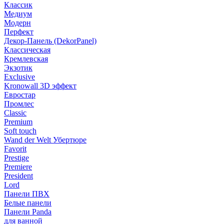
Классик
Медиум
Модерн
Перфект
Декор-Панель (DekorPanel)
Классическая
Кремлевская
Экзотик
Exclusive
Kronowall 3D эффект
Евростар
Промлес
Classic
Premium
Soft touch
Wand der Welt Убертюре
Favorit
Prestige
Premiere
President
Lord
Панели ПВХ
Белые панели
Панели Panda
для ванной