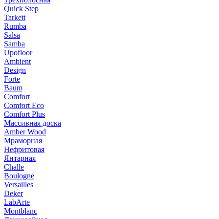
Quick Step
Tarkett
Rumba
Salsa
Samba
Upofloor
Ambient
Design
Forte
Baum
Comfort
Comfort Eco
Comfort Plus
Массивная доска
Amber Wood
Мраморная
Нефритовая
Янтарная
Challe
Boulogne
Versailles
Deker
LabArte
Montblanc