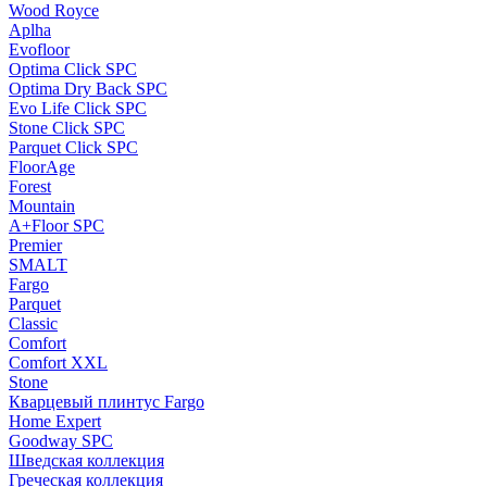
Wood Royce
Aplha
Evofloor
Optima Click SPC
Optima Dry Back SPC
Evo Life Click SPC
Stone Click SPC
Parquet Click SPC
FloorAge
Forest
Mountain
A+Floor SPC
Premier
SMALT
Fargo
Parquet
Classic
Comfort
Comfort XXL
Stone
Кварцевый плинтус Fargo
Home Expert
Goodway SPC
Шведская коллекция
Греческая коллекция