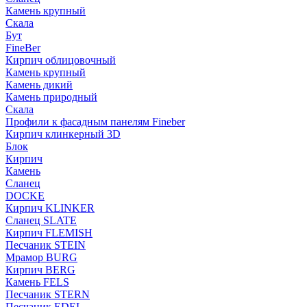
Камень крупный
Скала
Бут
FineBer
Кирпич облицовочный
Камень крупный
Камень дикий
Камень природный
Скала
Профили к фасадным панелям Fineber
Кирпич клинкерный 3D
Блок
Кирпич
Камень
Сланец
DOCKE
Кирпич KLINKER
Сланец SLATE
Кирпич FLEMISH
Пес­ча­ник STEIN
Мрамор BURG
Кирпич BERG
Камень FELS
Пес­ча­ник STERN
Пес­ча­ник EDEL