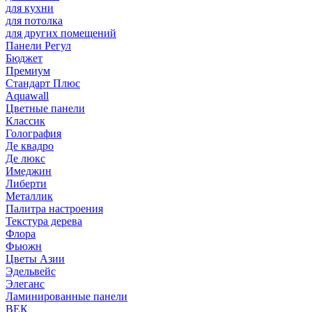
для кухни
для потолка
для других помещений
Панели Регул
Бюджет
Премиум
Стандарт Плюс
Aquawall
Цветные панели
Классик
Голография
Де квадро
Де люкс
Имеджин
Либерти
Металлик
Палитра настроения
Текстура дерева
Флора
Фьюжн
Цветы Азии
Эдельвейс
Элеганс
Ламинированные панели
ВЕК