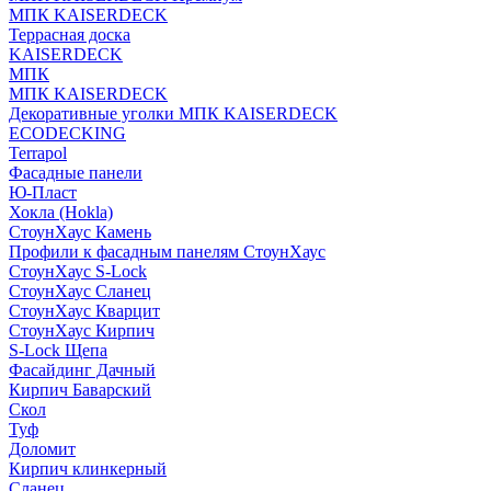
МПК KAISERDECK
Террасная доска
KAISERDECK
МПК
МПК KAISERDECK
Декоративные уголки МПК KAISERDECK
ECODECKING
Terrapol
Фасадные панели
Ю-Пласт
Хокла (Hokla)
СтоунХаус Камень
Профили к фасадным панелям СтоунХаус
СтоунХаус S-Lock
СтоунХаус Сланец
СтоунХаус Кварцит
СтоунХаус Кирпич
S-Lock Щепа
Фасайдинг Дачный
Кирпич Баварский
Скол
Туф
Доломит
Кирпич клинкерный
Сланец