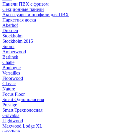
Панели ПВХ с фризом
Секционные панели
Аксессуары и профили для ПВХ
Паркетная доска
Aberhof
Dresden
Stockholm
Stockholm 2015
Suomi
Amberwood
Barlinek
Challe
Boulogne
Versailles
Floorwood
Classic
Nature
Focus Floor
Smart Однополосная
Prestige
Smart Трехполосная
Golvabia
Lightwood
Maxwood Lodge XL
Goodwin