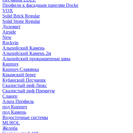
Профили к фасадным панелям Docke
VOX
Solid Brick Regular
Solid Stone Regular
Доломит
Airside
New
Rockvin
Альпийский Камень
Альпийский Камень 2м
Альпийский прокрашенные швы
Кирпич
Кирпич Славянка
Крымский берег
Кубанский Песчаник
Скалистый риф Люкс
Скалистый риф Премиум
Сланец
Альта Профиль
под Кирпич
под Камень
Водосточные системы
MUROL
Желоба