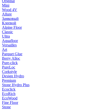
Original
Mini
Wood 4V
Allure
Замковый
Клеевой
Alpine Floor
Classic
Ultra
Aquafloor
Versailles
Art
Parquet Glue
Berry Alloc
Pure-click
PureLoc
Corkstyle
Design Hydro
Premium
Stone Hydro Plus
Ecoclick
EcoRich
EcoWood
Fine Floor
Stone