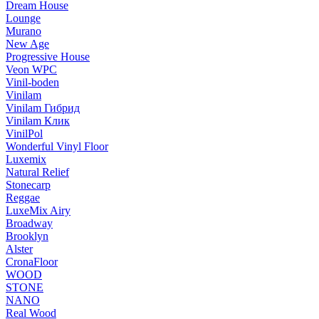
Dream House
Lounge
Murano
New Age
Progressive House
Veon WPC
Vinil-boden
Vinilam
Vinilam Гибрид
Vinilam Клик
VinilPol
Wonderful Vinyl Floor
Luxemix
Natural Relief
Stonecarp
Reggae
LuxeMix Airy
Broadway
Brooklyn
Alster
CronaFloor
WOOD
STONE
NANO
Real Wood