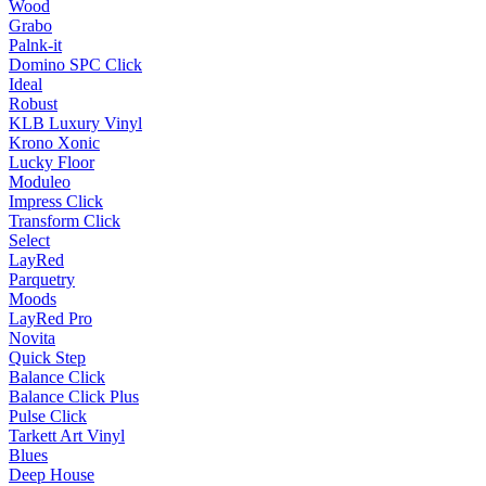
Wood
Grabo
Palnk-it
Domino SPC Click
Ideal
Robust
KLB Luxury Vinyl
Krono Xonic
Lucky Floor
Moduleo
Impress Click
Transform Click
Select
LayRed
Parquetry
Moods
LayRed Pro
Novita
Quick Step
Balance Click
Balance Click Plus
Pulse Click
Tarkett Art Vinyl
Blues
Deep House