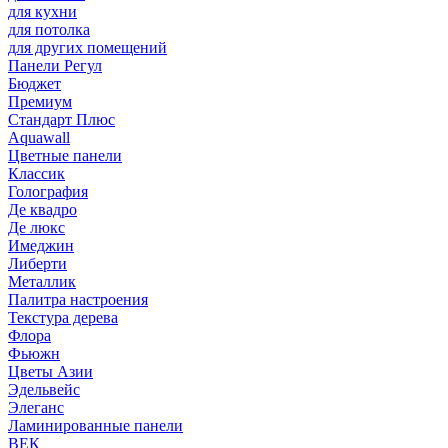
для кухни
для потолка
для других помещений
Панели Регул
Бюджет
Премиум
Стандарт Плюс
Aquawall
Цветные панели
Классик
Голография
Де квадро
Де люкс
Имеджин
Либерти
Металлик
Палитра настроения
Текстура дерева
Флора
Фьюжн
Цветы Азии
Эдельвейс
Элеганс
Ламинированные панели
ВЕК