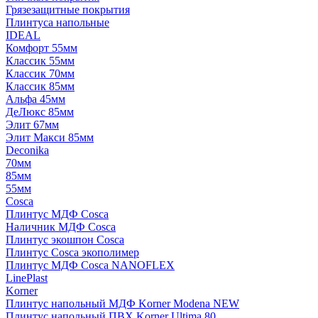
Грязезащитные покрытия
Плинтуса напольные
IDEAL
Комфорт 55мм
Классик 55мм
Классик 70мм
Классик 85мм
Альфа 45мм
ДеЛюкс 85мм
Элит 67мм
Элит Макси 85мм
Deconika
70мм
85мм
55мм
Cosca
Плинтус МДФ Cosca
Наличник МДФ Cosca
Плинтус экошпон Cosca
Плинтус Cosca экополимер
Плинтус МДФ Cosca NANOFLEX
LinePlast
Korner
Плинтус напольный МДФ Korner Modena NEW
Плинтус напольный ПВХ Korner Ultima 80