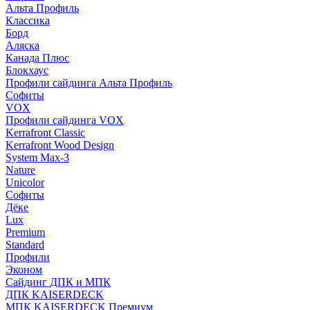
Альта Профиль
Классика
Борд
Аляска
Канада Плюс
Блокхаус
Профили сайдинга Альта Профиль
Софиты
VOX
Профили сайдинга VOX
Kerrafront Classic
Kerrafront Wood Design
System Max-3
Nature
Unicolor
Софиты
Дёке
Lux
Premium
Standard
Профили
Эконом
Сайдинг ДПК и МПК
ДПК KAISERDECK
МПК KAISERDECK Премиум