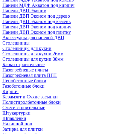
Панели МДФ Акватон под кирпич
Панели ДВП Эконом
Панели ДВП Эконом под дерево
Панели ДВП Эконом под камень
Панели ДВП Эконом под кирпич
Панели ДВП Эконом под плитку
Аксессуары для панелей ДВП
Столешницы
Столешницы для кухни
Столешницы для кухни 26мм
Столешницы для кухни 38мм
Блоки строительные
Пазогребневые плиты
Пазогребневая плита ПГП
Пенобетонные блоки
Газобетонные блоки
Кирпич
Керамзит и Сухие засыпки
Полистиролбетонные блоки
Смеси строительные
Штукартурки
Шпаклевки
Наливной пол
Затирка для плитки