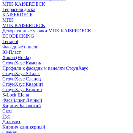
МПК KAISERDECK
Террасная доска
KAISERDECK
МПК
МПК KAISERDECK
Декоративные уголки МПК KAISERDECK
ECODECKING
Terrapol
Фасадные панели
Ю-Пласт
Хокла (Hokla)
СтоунХаус Камень
Профили к фасадным панелям СтоунХаус
СтоунХаус S-Lock
СтоунХаус Сланец
СтоунХаус Кварцит
СтоунХаус Кирпич
S-Lock Щепа
Фасайдинг Дачный
Кирпич Баварский
Скол
Туф
Доломит
Кирпич клинкерный
Сланец