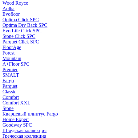
Wood Royce
Aplha
Evofloor
Optima Click SPC
Optima Dry Back SPC
Evo Life Click SPC
Stone Click SPC
Parquet Click SPC
FloorAge
Forest
Mountain
A+Floor SPC
Premier
SMALT
Fargo
Parquet
Classic
Comfort
Comfort XXL
Stone
Кварцевый плинтус Fargo
Home Expert
Goodway SPC
Шведская коллекция
Греческая коллекция