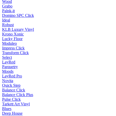
Wood
Grabo
Palnk-it
Domino SPC Click
Ideal
Robust
KLB Luxury Vinyl
Krono Xonic
Lucky Floor
Moduleo
Impress Click
Transform Click
Select
LayRed
Parquetry
Moods
LayRed Pro
Novita
Quick Step
Balance Click
Balance Click Plus
Pulse Click
Tarkett Art Vinyl
Blues
Deep House