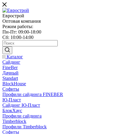
Еврострой
Оптовая компания
Режим работы:
Пн-Пт: 09:00-18:00
Сб: 10:00-14:00
Каталог
Сайдинг
FineBer
Дачный
Standart
BlockHouse
Софиты
Профили сайдинга FINEBER
Ю-Пласт
Сайдинг Ю-Пласт
БлокХаус
Профили сайдинга
Timberblock
Профили Timberblock
Софиты