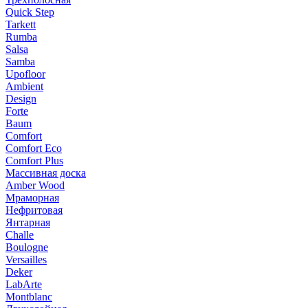
Quick Step
Tarkett
Rumba
Salsa
Samba
Upofloor
Ambient
Design
Forte
Baum
Comfort
Comfort Eco
Comfort Plus
Массивная доска
Amber Wood
Мраморная
Нефритовая
Янтарная
Challe
Boulogne
Versailles
Deker
LabArte
Montblanc