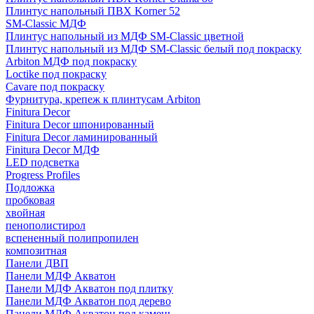
Плинтус напольный ПВХ Korner 52
SM-Classic МДФ
Плинтус напольный из МДФ SM-Classic цветной
Плинтус напольный из МДФ SM-Classic белый под покраску
Arbiton МДФ под покраску
Loctike под покраску
Cavare под покраску
Фурнитура, крепеж к плинтусам Arbiton
Finitura Decor
Finitura Decor шпонированный
Finitura Decor ламинированный
Finitura Decor МДФ
LED подсветка
Progress Profiles
Подложка
пробковая
хвойная
пенополистирол
вспененный полипропилен
композитная
Панели ДВП
Панели МДФ Акватон
Панели МДФ Акватон под плитку
Панели МДФ Акватон под дерево
Панели МДФ Акватон под камень