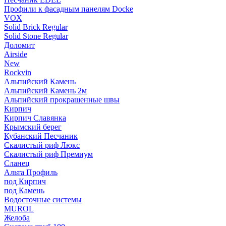
Профили к фасадным панелям Docke
VOX
Solid Brick Regular
Solid Stone Regular
Доломит
Airside
New
Rockvin
Альпийский Камень
Альпийский Камень 2м
Альпийский прокрашенные швы
Кирпич
Кирпич Славянка
Крымский берег
Кубанский Песчаник
Скалистый риф Люкс
Скалистый риф Премиум
Сланец
Альта Профиль
под Кирпич
под Камень
Водосточные системы
MUROL
Желоба