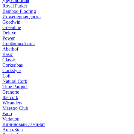
Двухслойная
Royal Parket
Bamboo Flooring
Инженерная доска
Goodwin
Greenline
Deluxe
Power
Пробковый пол
Aberhof
Basic
Classic
Corksribas
Corkstyle
Loft
Natural Cork
Time Parquet
Granorte
Ibercork
Wicanders
Мaestro Club
Fado
Variation
Виниловый ламинат
Aqua-Step