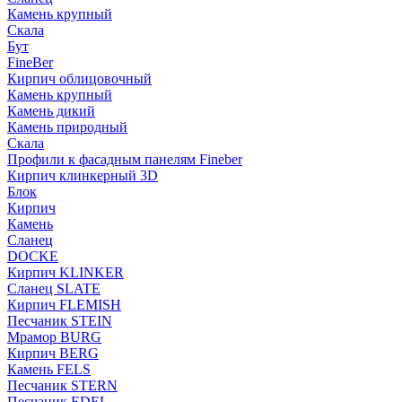
Камень крупный
Скала
Бут
FineBer
Кирпич облицовочный
Камень крупный
Камень дикий
Камень природный
Скала
Профили к фасадным панелям Fineber
Кирпич клинкерный 3D
Блок
Кирпич
Камень
Сланец
DOCKE
Кирпич KLINKER
Сланец SLATE
Кирпич FLEMISH
Пес­ча­ник STEIN
Мрамор BURG
Кирпич BERG
Камень FELS
Пес­ча­ник STERN
Пес­ча­ник EDEL