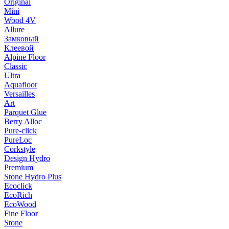
Original
Mini
Wood 4V
Allure
Замковый
Клеевой
Alpine Floor
Classic
Ultra
Aquafloor
Versailles
Art
Parquet Glue
Berry Alloc
Pure-click
PureLoc
Corkstyle
Design Hydro
Premium
Stone Hydro Plus
Ecoclick
EcoRich
EcoWood
Fine Floor
Stone