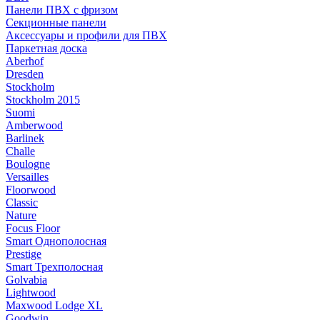
Панели ПВХ с фризом
Секционные панели
Аксессуары и профили для ПВХ
Паркетная доска
Aberhof
Dresden
Stockholm
Stockholm 2015
Suomi
Amberwood
Barlinek
Challe
Boulogne
Versailles
Floorwood
Classic
Nature
Focus Floor
Smart Однополосная
Prestige
Smart Трехполосная
Golvabia
Lightwood
Maxwood Lodge XL
Goodwin