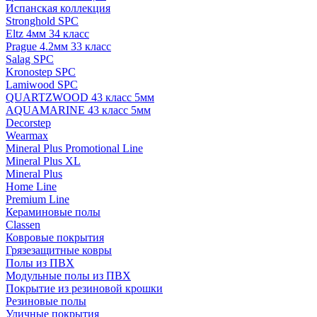
Испанская коллекция
Stronghold SPC
Eltz 4мм 34 класс
Prague 4.2мм 33 класс
Salag SPC
Kronostep SPC
Lamiwood SPC
QUARTZWOOD 43 класс 5мм
AQUAMARINE 43 класс 5мм
Decorstep
Wearmax
Mineral Plus Promotional Line
Mineral Plus XL
Mineral Plus
Home Line
Premium Line
Кераминовые полы
Classen
Ковровые покрытия
Грязезащитные ковры
Полы из ПВХ
Модульные полы из ПВХ
Покрытие из резиновой крошки
Резиновые полы
Уличные покрытия