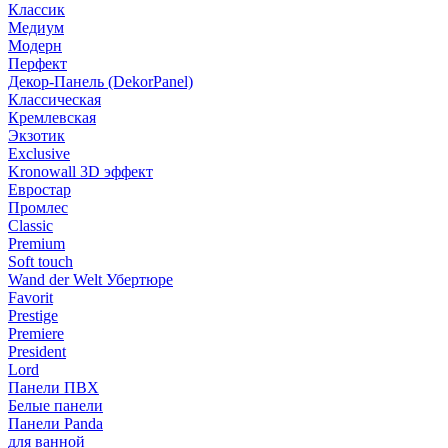
Классик
Медиум
Модерн
Перфект
Декор-Панель (DekorPanel)
Классическая
Кремлевская
Экзотик
Exclusive
Kronowall 3D эффект
Евростар
Промлес
Classic
Premium
Soft touch
Wand der Welt Убертюре
Favorit
Prestige
Premiere
President
Lord
Панели ПВХ
Белые панели
Панели Panda
для ванной