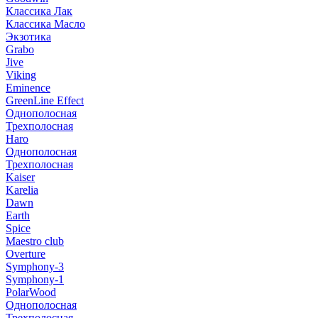
Классика Лак
Классика Масло
Экзотика
Grabo
Jive
Viking
Eminence
GreenLine Effect
Однополосная
Трехполосная
Haro
Однополосная
Трехполосная
Kaiser
Karelia
Dawn
Earth
Spice
Maestro club
Overture
Symphony-3
Symphony-1
PolarWood
Однополосная
Трехполосная