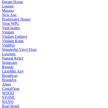
Dream House
Lounge
Murano
New Age
Progressive House
Veon WPC
Vinil-boden
Vinilam
Vinilam Гибрид
Vinilam Клик
VinilPol
Wonderful Vinyl Floor
Luxemix
Natural Relief
Stonecarp
Reggae
LuxeMix Airy
Broadway
Brooklyn
Alster
CronaFloor
WOOD
STONE
NANO
Real Wood