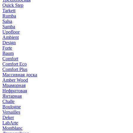
Quick Step
Tarkett
Rumba
Salsa
Samba
Upofloor
Ambient
Design
Forte
Baum
Comfort
Comfort Eco
Comfort Plus
Массивная доска
Amber Wood
Мраморная
Нефритовая
Янтарная
Challe
Boulogne
Versailles
Deker
LabArte
Montblanc