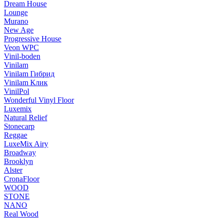
Dream House
Lounge
Murano
New Age
Progressive House
Veon WPC
Vinil-boden
Vinilam
Vinilam Гибрид
Vinilam Клик
VinilPol
Wonderful Vinyl Floor
Luxemix
Natural Relief
Stonecarp
Reggae
LuxeMix Airy
Broadway
Brooklyn
Alster
CronaFloor
WOOD
STONE
NANO
Real Wood