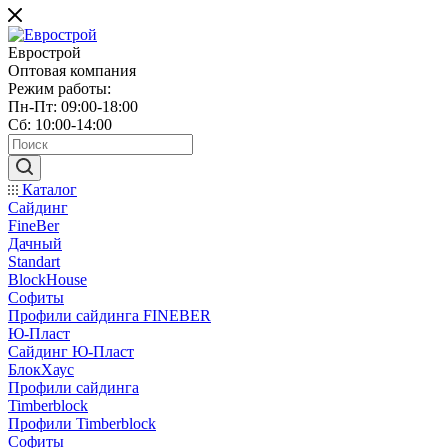
Еврострой
Оптовая компания
Режим работы:
Пн-Пт: 09:00-18:00
Сб: 10:00-14:00
Каталог
Сайдинг
FineBer
Дачный
Standart
BlockHouse
Софиты
Профили сайдинга FINEBER
Ю-Пласт
Сайдинг Ю-Пласт
БлокХаус
Профили сайдинга
Timberblock
Профили Timberblock
Софиты