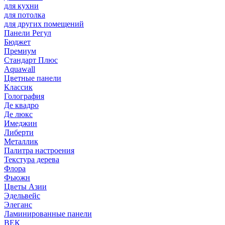
для кухни
для потолка
для других помещений
Панели Регул
Бюджет
Премиум
Стандарт Плюс
Aquawall
Цветные панели
Классик
Голография
Де квадро
Де люкс
Имеджин
Либерти
Металлик
Палитра настроения
Текстура дерева
Флора
Фьюжн
Цветы Азии
Эдельвейс
Элеганс
Ламинированные панели
ВЕК