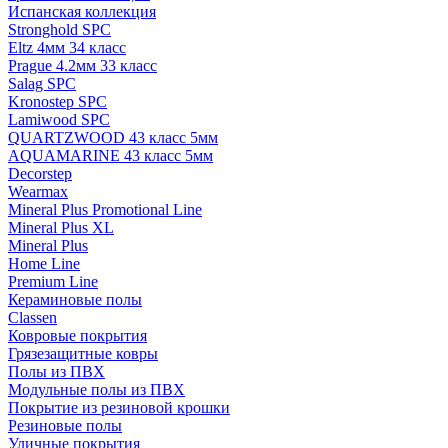
Испанская коллекция
Stronghold SPC
Eltz 4мм 34 класс
Prague 4.2мм 33 класс
Salag SPC
Kronostep SPC
Lamiwood SPC
QUARTZWOOD 43 класс 5мм
AQUAMARINE 43 класс 5мм
Decorstep
Wearmax
Mineral Plus Promotional Line
Mineral Plus XL
Mineral Plus
Home Line
Premium Line
Кераминовые полы
Classen
Ковровые покрытия
Грязезащитные ковры
Полы из ПВХ
Модульные полы из ПВХ
Покрытие из резиновой крошки
Резиновые полы
Уличные покрытия