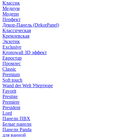
Классик
Медиум
Модерн
Перфект
Декор-Панель (DekorPanel)
Классическая
Кремлевская
Экзотик
Exclusive
Kronowall 3D эффект
Евростар
Промлес
Classic
Premium
Soft touch
Wand der Welt Убертюре
Favorit
Prestige
Premiere
President
Lord
Панели ПВХ
Белые панели
Панели Panda
для ванной