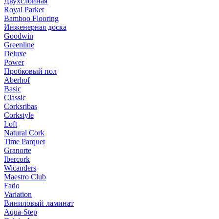
Двухслойная
Royal Parket
Bamboo Flooring
Инженерная доска
Goodwin
Greenline
Deluxe
Power
Пробковый пол
Aberhof
Basic
Classic
Corksribas
Corkstyle
Loft
Natural Cork
Time Parquet
Granorte
Ibercork
Wicanders
Мaestro Club
Fado
Variation
Виниловый ламинат
Aqua-Step