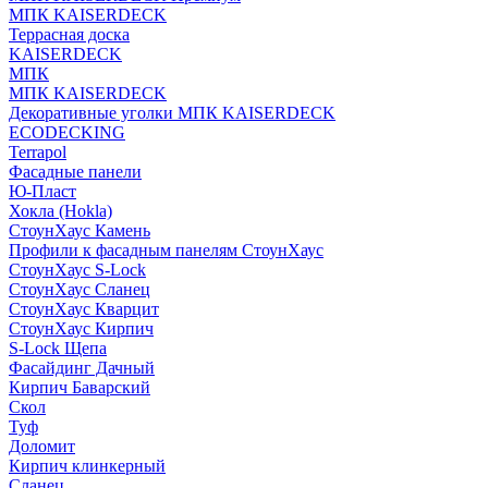
МПК KAISERDECK
Террасная доска
KAISERDECK
МПК
МПК KAISERDECK
Декоративные уголки МПК KAISERDECK
ECODECKING
Terrapol
Фасадные панели
Ю-Пласт
Хокла (Hokla)
СтоунХаус Камень
Профили к фасадным панелям СтоунХаус
СтоунХаус S-Lock
СтоунХаус Сланец
СтоунХаус Кварцит
СтоунХаус Кирпич
S-Lock Щепа
Фасайдинг Дачный
Кирпич Баварский
Скол
Туф
Доломит
Кирпич клинкерный
Сланец