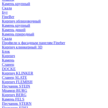
Камень крупный
Скала
Бут
FineBer
Кирпич облицовочный
Камень крупный
Камень дикий
Камень природный
Скала
Профили к фасадным панелям Fineber
Кирпич клинкерный 3D
Блок
Кирпич
Камень
Сланец
DOCKE
Кирпич KLINKER
Сланец SLATE
Кирпич FLEMISH
Пес­ча­ник STEIN
Мрамор BURG
Кирпич BERG
Камень FELS
Пес­ча­ник STERN
Пес­ча­ник EDEL