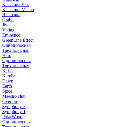
Классика Лак
Классика Масло
Экзотика
Grabo
Jive
Viking
Eminence
GreenLine Effect
Однополосная
Трехполосная
Haro
Однополосная
Трехполосная
Kaiser
Karelia
Dawn
Earth
Spice
Maestro club
Overture
Symphony-3
Symphony-1
PolarWood
Однополосная
Трехполосная