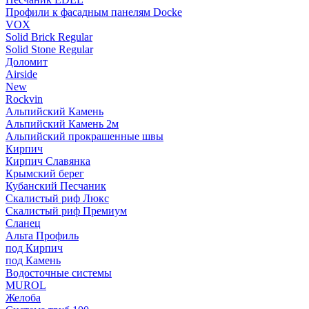
Профили к фасадным панелям Docke
VOX
Solid Brick Regular
Solid Stone Regular
Доломит
Airside
New
Rockvin
Альпийский Камень
Альпийский Камень 2м
Альпийский прокрашенные швы
Кирпич
Кирпич Славянка
Крымский берег
Кубанский Песчаник
Скалистый риф Люкс
Скалистый риф Премиум
Сланец
Альта Профиль
под Кирпич
под Камень
Водосточные системы
MUROL
Желоба