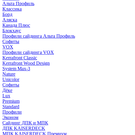
Альта Профиль
Классика
Борд
Аляска
Канада Плюс
Блокхаус
Профили сайдинга Альта Профиль
Софиты
VOX
Профили сайдинга VOX
Kerrafront Classic
Kerrafront Wood Design
System Max-3
Nature
Unicolor
Софиты
Дёке
Lux
Premium
Standard
Профили
Эконом
Сайдинг ДПК и МПК
ДПК KAISERDECK
МПК KAISERDECK Премиум