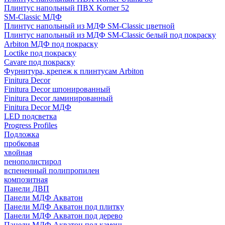
Плинтус напольный ПВХ Korner 52
SM-Classic МДФ
Плинтус напольный из МДФ SM-Classic цветной
Плинтус напольный из МДФ SM-Classic белый под покраску
Arbiton МДФ под покраску
Loctike под покраску
Cavare под покраску
Фурнитура, крепеж к плинтусам Arbiton
Finitura Decor
Finitura Decor шпонированный
Finitura Decor ламинированный
Finitura Decor МДФ
LED подсветка
Progress Profiles
Подложка
пробковая
хвойная
пенополистирол
вспененный полипропилен
композитная
Панели ДВП
Панели МДФ Акватон
Панели МДФ Акватон под плитку
Панели МДФ Акватон под дерево
Панели МДФ Акватон под камень