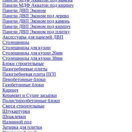
Панели МДФ Акватон под кирпич
Панели ДВП Эконом
Панели ДВП Эконом под дерево
Панели ДВП Эконом под камень
Панели ДВП Эконом под кирпич
Панели ДВП Эконом под плитку
Аксессуары для панелей ДВП
Столешницы
Столешницы для кухни
Столешницы для кухни 26мм
Столешницы для кухни 38мм
Блоки строительные
Пазогребневые плиты
Пазогребневая плита ПГП
Пенобетонные блоки
Газобетонные блоки
Кирпич
Керамзит и Сухие засыпки
Полистиролбетонные блоки
Смеси строительные
Штукартурки
Шпаклевки
Наливной пол
Затирка для плитки