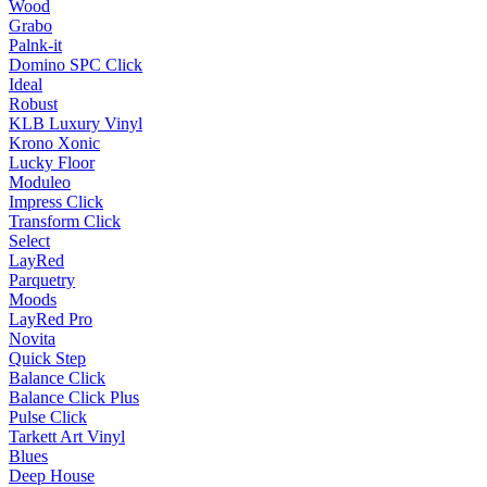
Wood
Grabo
Palnk-it
Domino SPC Click
Ideal
Robust
KLB Luxury Vinyl
Krono Xonic
Lucky Floor
Moduleo
Impress Click
Transform Click
Select
LayRed
Parquetry
Moods
LayRed Pro
Novita
Quick Step
Balance Click
Balance Click Plus
Pulse Click
Tarkett Art Vinyl
Blues
Deep House