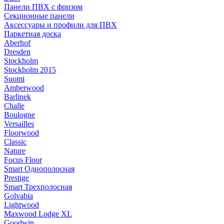
Панели ПВХ с фризом
Секционные панели
Аксессуары и профили для ПВХ
Паркетная доска
Aberhof
Dresden
Stockholm
Stockholm 2015
Suomi
Amberwood
Barlinek
Challe
Boulogne
Versailles
Floorwood
Classic
Nature
Focus Floor
Smart Однополосная
Prestige
Smart Трехполосная
Golvabia
Lightwood
Maxwood Lodge XL
Goodwin