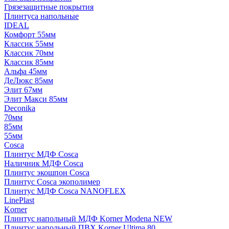
Грязезащитные покрытия
Плинтуса напольные
IDEAL
Комфорт 55мм
Классик 55мм
Классик 70мм
Классик 85мм
Альфа 45мм
ДеЛюкс 85мм
Элит 67мм
Элит Макси 85мм
Deconika
70мм
85мм
55мм
Cosca
Плинтус МДФ Cosca
Наличник МДФ Cosca
Плинтус экошпон Cosca
Плинтус Cosca экополимер
Плинтус МДФ Cosca NANOFLEX
LinePlast
Korner
Плинтус напольный МДФ Korner Modena NEW
Плинтус напольный ПВХ Korner Ultima 80