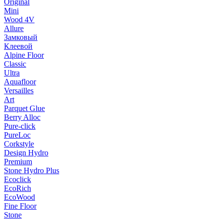
Original
Mini
Wood 4V
Allure
Замковый
Клеевой
Alpine Floor
Classic
Ultra
Aquafloor
Versailles
Art
Parquet Glue
Berry Alloc
Pure-click
PureLoc
Corkstyle
Design Hydro
Premium
Stone Hydro Plus
Ecoclick
EcoRich
EcoWood
Fine Floor
Stone