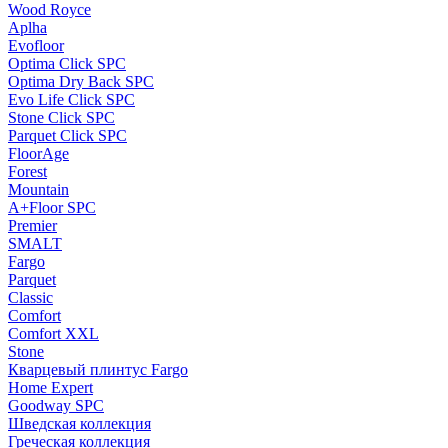
Wood Royce
Aplha
Evofloor
Optima Click SPC
Optima Dry Back SPC
Evo Life Click SPC
Stone Click SPC
Parquet Click SPC
FloorAge
Forest
Mountain
A+Floor SPC
Premier
SMALT
Fargo
Parquet
Classic
Comfort
Comfort XXL
Stone
Кварцевый плинтус Fargo
Home Expert
Goodway SPC
Шведская коллекция
Греческая коллекция