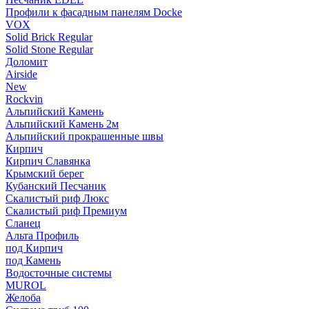
Профили к фасадным панелям Docke
VOX
Solid Brick Regular
Solid Stone Regular
Доломит
Airside
New
Rockvin
Альпийский Камень
Альпийский Камень 2м
Альпийский прокрашенные швы
Кирпич
Кирпич Славянка
Крымский берег
Кубанский Песчаник
Скалистый риф Люкс
Скалистый риф Премиум
Сланец
Альта Профиль
под Кирпич
под Камень
Водосточные системы
MUROL
Желоба