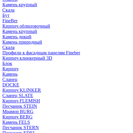
Камень крупный
Скала
Бут
FineBer
Кирпич облицовочный
Камень крупный
Камень дикий
Камень природный
Скала
Профили к фасадным панелям Fineber
Кирпич клинкерный 3D
Блок
Кирпич
Камень
Сланец
DOCKE
Кирпич KLINKER
Сланец SLATE
Кирпич FLEMISH
Пес­ча­ник STEIN
Мрамор BURG
Кирпич BERG
Камень FELS
Пес­ча­ник STERN
Пес­ча­ник EDEL