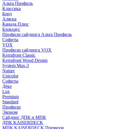
Альта Профиль
Классика
Борд
Аляска
Канада Плюс
Блокхаус
Профили сайдинга Альта Профиль
Софиты
VOX
Профили сайдинга VOX
Kerrafront Classic
Kerrafront Wood Design
System Max-3
Nature
Unicolor
Софиты
Дёке
Lux
Premium
Standard
Профили
Эконом
Сайдинг ДПК и МПК
ДПК KAISERDECK
МПК KAISERDECK Премиум