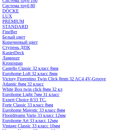
Система труб 100
Система труб 80
DÖCKE
LUX
PREMIUM
STANDARD
FineBer
Белый цвет
Коричневый цвет
Ступень ДПК
KasierDeck
Ламинат
Kronospan
Castello Classic 32 класс 8мм
Eurohome Loft 32 класс 8мм
Victory Fiorentino Twin Click 8mm 32 AC4 4V-Groove
Atlantic 8мм 32 класс
White Box twin click 8мм 32 кл
Eurohome Light 7мм 31 класс
Expert Choice 8/33 TC.
Forte Classic 33 класс 8мм
Eurohome Majestic 33 класс 8мм
Floordreams Vario 33 класс 12мм
Eurohome Art 33 класс 12мм
Vintage Classic 33 класс 10мм