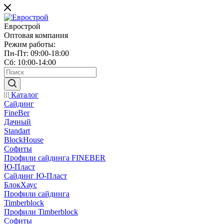
Еврострой
Оптовая компания
Режим работы:
Пн-Пт: 09:00-18:00
Сб: 10:00-14:00
Каталог
Сайдинг
FineBer
Дачный
Standart
BlockHouse
Софиты
Профили сайдинга FINEBER
Ю-Пласт
Сайдинг Ю-Пласт
БлокХаус
Профили сайдинга
Timberblock
Профили Timberblock
Софиты