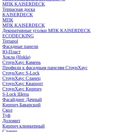
МПК KAISERDECK
Террасная доска
KAISERDECK
МПК
МПК KAISERDECK
Декоративные уголки МПК KAISERDECK
ECODECKING
Terrapol
Фасадные панели
Ю-Пласт
Хокла (Hokla)
СтоунХаус Камень
Профили к фасадным панелям СтоунХаус
СтоунХаус S-Lock
СтоунХаус Сланец
СтоунХаус Кварцит
СтоунХаус Кирпич
S-Lock Щепа
Фасайдинг Дачный
Кирпич Баварский
Скол
Туф
Доломит
Кирпич клинкерный
Сланец