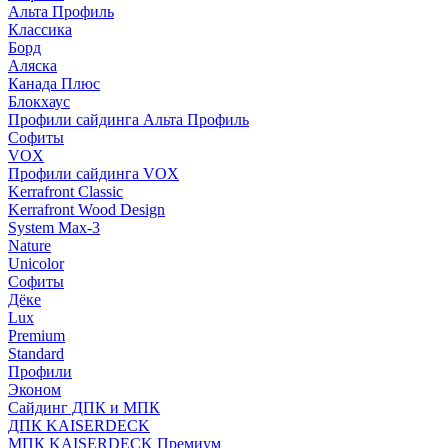
Альта Профиль
Классика
Борд
Аляска
Канада Плюс
Блокхаус
Профили сайдинга Альта Профиль
Софиты
VOX
Профили сайдинга VOX
Kerrafront Classic
Kerrafront Wood Design
System Max-3
Nature
Unicolor
Софиты
Дёке
Lux
Premium
Standard
Профили
Эконом
Сайдинг ДПК и МПК
ДПК KAISERDECK
МПК KAISERDECK Премиум