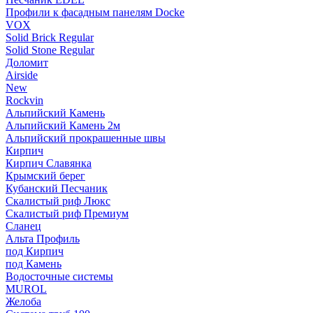
Профили к фасадным панелям Docke
VOX
Solid Brick Regular
Solid Stone Regular
Доломит
Airside
New
Rockvin
Альпийский Камень
Альпийский Камень 2м
Альпийский прокрашенные швы
Кирпич
Кирпич Славянка
Крымский берег
Кубанский Песчаник
Скалистый риф Люкс
Скалистый риф Премиум
Сланец
Альта Профиль
под Кирпич
под Камень
Водосточные системы
MUROL
Желоба