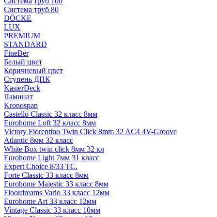
Система труб 100
Система труб 80
DÖCKE
LUX
PREMIUM
STANDARD
FineBer
Белый цвет
Коричневый цвет
Ступень ДПК
KasierDeck
Ламинат
Kronospan
Castello Classic 32 класс 8мм
Eurohome Loft 32 класс 8мм
Victory Fiorentino Twin Click 8mm 32 AC4 4V-Groove
Atlantic 8мм 32 класс
White Box twin click 8мм 32 кл
Eurohome Light 7мм 31 класс
Expert Choice 8/33 TC.
Forte Classic 33 класс 8мм
Eurohome Majestic 33 класс 8мм
Floordreams Vario 33 класс 12мм
Eurohome Art 33 класс 12мм
Vintage Classic 33 класс 10мм