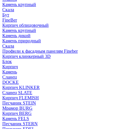
Камень крупный
Скала
Бут
FineBer
Кирпич облицовочный
Камень крупный
Камень дикий
Камень природный
Скала
Профили к фасадным панелям Fineber
Кирпич клинкерный 3D
Блок
Кирпич
Камень
Сланец
DOCKE
Кирпич KLINKER
Сланец SLATE
Кирпич FLEMISH
Пес­ча­ник STEIN
Мрамор BURG
Кирпич BERG
Камень FELS
Пес­ча­ник STERN
Пес­ча­ник EDEL