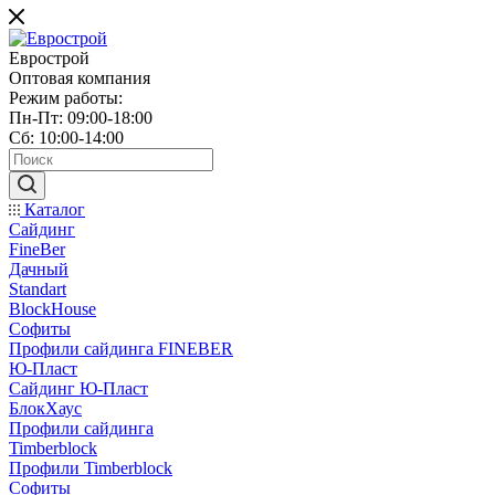
Еврострой
Оптовая компания
Режим работы:
Пн-Пт: 09:00-18:00
Сб: 10:00-14:00
Каталог
Сайдинг
FineBer
Дачный
Standart
BlockHouse
Софиты
Профили сайдинга FINEBER
Ю-Пласт
Сайдинг Ю-Пласт
БлокХаус
Профили сайдинга
Timberblock
Профили Timberblock
Софиты