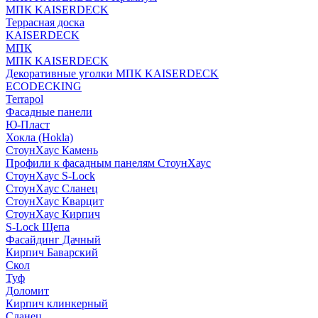
МПК KAISERDECK
Террасная доска
KAISERDECK
МПК
МПК KAISERDECK
Декоративные уголки МПК KAISERDECK
ECODECKING
Terrapol
Фасадные панели
Ю-Пласт
Хокла (Hokla)
СтоунХаус Камень
Профили к фасадным панелям СтоунХаус
СтоунХаус S-Lock
СтоунХаус Сланец
СтоунХаус Кварцит
СтоунХаус Кирпич
S-Lock Щепа
Фасайдинг Дачный
Кирпич Баварский
Скол
Туф
Доломит
Кирпич клинкерный
Сланец