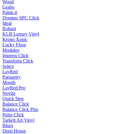
Wood
Grabo
Palnk-it
Domino SPC Click
Ideal
Robust
KLB Luxury Vinyl
Krono Xonic
Lucky Floor
Moduleo
Impress Click
Transform Click
Select
LayRed
Parquetry
Moods
LayRed Pro
Novita
Quick Step
Balance Click
Balance Click Plus
Pulse Click
Tarkett Art Vinyl
Blues
Deep House