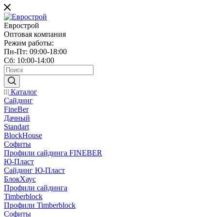
Еврострой
Оптовая компания
Режим работы:
Пн-Пт: 09:00-18:00
Сб: 10:00-14:00
Каталог
Сайдинг
FineBer
Дачный
Standart
BlockHouse
Софиты
Профили сайдинга FINEBER
Ю-Пласт
Сайдинг Ю-Пласт
БлокХаус
Профили сайдинга
Timberblock
Профили Timberblock
Софиты