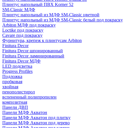
Плинтус напольный ПВХ Korner 52
SM-Classic МДФ
Плинтус напольный из МДФ SM-Classic цветной
Плинтус напольный из МДФ SM-Classic белый под покраску
Arbiton МДФ под покраску
Loctike под покраску
Cavare под покраску
Фурнитура, крепеж к плинтусам Arbiton
Finitura Decor
Finitura Decor шпонированный
Finitura Decor ламинированный
Finitura Decor МДФ
LED подсветка
Progress Profiles
Подложка
пробковая
хвойная
пенополистирол
вспененный полипропилен
композитная
Панели ДВП
Панели МДФ Акватон
Панели МДФ Акватон под плитку
Панели МДФ Акватон под дерево
Панели МДФ Акватон под камень