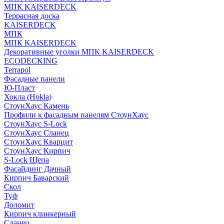
МПК KAISERDECK
Террасная доска
KAISERDECK
МПК
МПК KAISERDECK
Декоративные уголки МПК KAISERDECK
ECODECKING
Terrapol
Фасадные панели
Ю-Пласт
Хокла (Hokla)
СтоунХаус Камень
Профили к фасадным панелям СтоунХаус
СтоунХаус S-Lock
СтоунХаус Сланец
СтоунХаус Кварцит
СтоунХаус Кирпич
S-Lock Щепа
Фасайдинг Дачный
Кирпич Баварский
Скол
Туф
Доломит
Кирпич клинкерный
Сланец