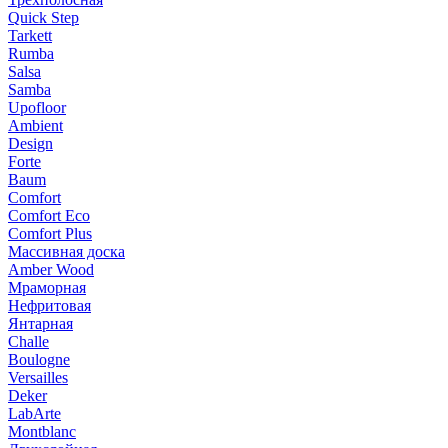
Quick Step
Tarkett
Rumba
Salsa
Samba
Upofloor
Ambient
Design
Forte
Baum
Comfort
Comfort Eco
Comfort Plus
Массивная доска
Amber Wood
Мраморная
Нефритовая
Янтарная
Challe
Boulogne
Versailles
Deker
LabArte
Montblanc