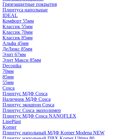
Грязезащитные покрытия
Плинтуса напольные
IDEAL
Комфорт 55мм
Классик 55мм
Классик 70мм
Классик 85мм
Альфа 45мм
ДеЛюкс 85мм
Элит 67мм
Элит Макси 85мм
Deconika
70мм
85мм
55мм
Cosca
Плинтус МДФ Cosca
Наличник МДФ Cosca
Плинтус экошпон Cosca
Плинтус Cosca экополимер
Плинтус МДФ Cosca NANOFLEX
LinePlast
Korner
Плинтус напольный МДФ Korner Modena NEW
Плинтус напольный ПВХ Korner Ultima 80