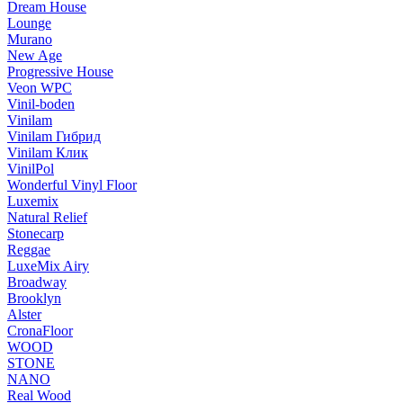
Dream House
Lounge
Murano
New Age
Progressive House
Veon WPC
Vinil-boden
Vinilam
Vinilam Гибрид
Vinilam Клик
VinilPol
Wonderful Vinyl Floor
Luxemix
Natural Relief
Stonecarp
Reggae
LuxeMix Airy
Broadway
Brooklyn
Alster
CronaFloor
WOOD
STONE
NANO
Real Wood