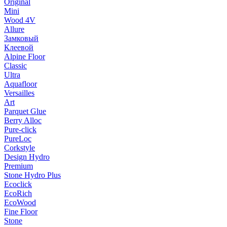
Original
Mini
Wood 4V
Allure
Замковый
Клеевой
Alpine Floor
Classic
Ultra
Aquafloor
Versailles
Art
Parquet Glue
Berry Alloc
Pure-click
PureLoc
Corkstyle
Design Hydro
Premium
Stone Hydro Plus
Ecoclick
EcoRich
EcoWood
Fine Floor
Stone