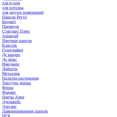
для кухни
для потолка
для других помещений
Панели Регул
Бюджет
Премиум
Стандарт Плюс
Aquawall
Цветные панели
Классик
Голография
Де квадро
Де люкс
Имеджин
Либерти
Металлик
Палитра настроения
Текстура дерева
Флора
Фьюжн
Цветы Азии
Эдельвейс
Элеганс
Ламинированные панели
ВЕК