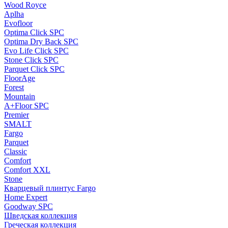
Wood Royce
Aplha
Evofloor
Optima Click SPC
Optima Dry Back SPC
Evo Life Click SPC
Stone Click SPC
Parquet Click SPC
FloorAge
Forest
Mountain
A+Floor SPC
Premier
SMALT
Fargo
Parquet
Classic
Comfort
Comfort XXL
Stone
Кварцевый плинтус Fargo
Home Expert
Goodway SPC
Шведская коллекция
Греческая коллекция