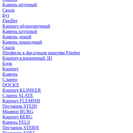
Камень крупный
Скала
Бут
FineBer
Кирпич облицовочный
Камень крупный
Камень дикий
Камень природный
Скала
Профили к фасадным панелям Fineber
Кирпич клинкерный 3D
Блок
Кирпич
Камень
Сланец
DOCKE
Кирпич KLINKER
Сланец SLATE
Кирпич FLEMISH
Пес­ча­ник STEIN
Мрамор BURG
Кирпич BERG
Камень FELS
Пес­ча­ник STERN
Пес­ча­ник EDEL