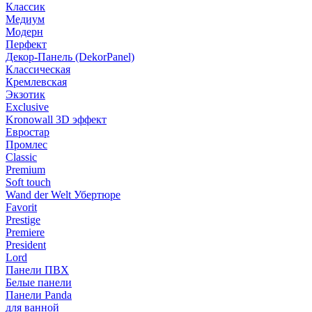
Классик
Медиум
Модерн
Перфект
Декор-Панель (DekorPanel)
Классическая
Кремлевская
Экзотик
Exclusive
Kronowall 3D эффект
Евростар
Промлес
Classic
Premium
Soft touch
Wand der Welt Убертюре
Favorit
Prestige
Premiere
President
Lord
Панели ПВХ
Белые панели
Панели Panda
для ванной