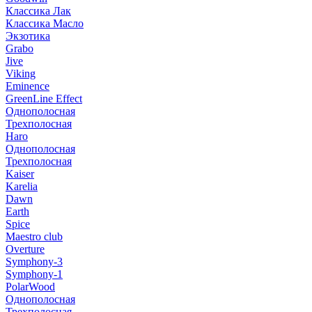
Классика Лак
Классика Масло
Экзотика
Grabo
Jive
Viking
Eminence
GreenLine Effect
Однополосная
Трехполосная
Haro
Однополосная
Трехполосная
Kaiser
Karelia
Dawn
Earth
Spice
Maestro club
Overture
Symphony-3
Symphony-1
PolarWood
Однополосная
Трехполосная