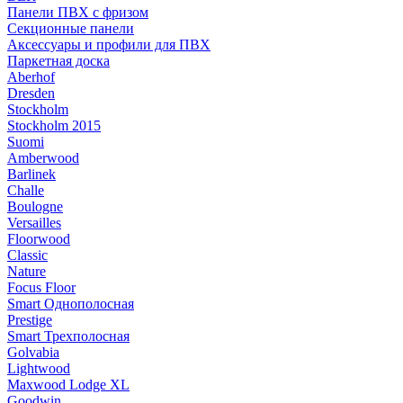
Панели ПВХ с фризом
Секционные панели
Аксессуары и профили для ПВХ
Паркетная доска
Aberhof
Dresden
Stockholm
Stockholm 2015
Suomi
Amberwood
Barlinek
Challe
Boulogne
Versailles
Floorwood
Classic
Nature
Focus Floor
Smart Однополосная
Prestige
Smart Трехполосная
Golvabia
Lightwood
Maxwood Lodge XL
Goodwin