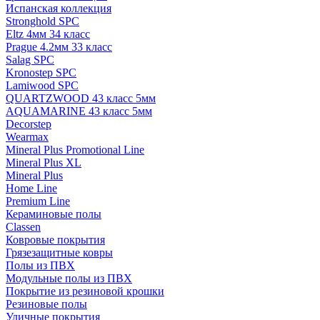
Испанская коллекция
Stronghold SPC
Eltz 4мм 34 класс
Prague 4.2мм 33 класс
Salag SPC
Kronostep SPC
Lamiwood SPC
QUARTZWOOD 43 класс 5мм
AQUAMARINE 43 класс 5мм
Decorstep
Wearmax
Mineral Plus Promotional Line
Mineral Plus XL
Mineral Plus
Home Line
Premium Line
Кераминовые полы
Classen
Ковровые покрытия
Грязезащитные ковры
Полы из ПВХ
Модульные полы из ПВХ
Покрытие из резиновой крошки
Резиновые полы
Уличные покрытия