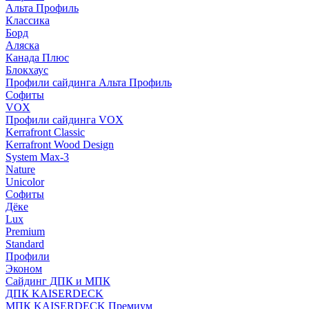
Альта Профиль
Классика
Борд
Аляска
Канада Плюс
Блокхаус
Профили сайдинга Альта Профиль
Софиты
VOX
Профили сайдинга VOX
Kerrafront Classic
Kerrafront Wood Design
System Max-3
Nature
Unicolor
Софиты
Дёке
Lux
Premium
Standard
Профили
Эконом
Сайдинг ДПК и МПК
ДПК KAISERDECK
МПК KAISERDECK Премиум