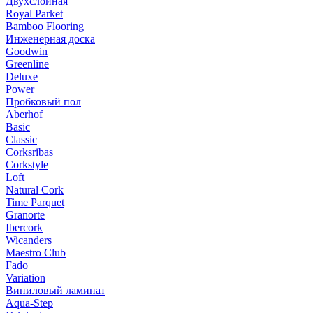
Двухслойная
Royal Parket
Bamboo Flooring
Инженерная доска
Goodwin
Greenline
Deluxe
Power
Пробковый пол
Aberhof
Basic
Classic
Corksribas
Corkstyle
Loft
Natural Cork
Time Parquet
Granorte
Ibercork
Wicanders
Мaestro Club
Fado
Variation
Виниловый ламинат
Aqua-Step