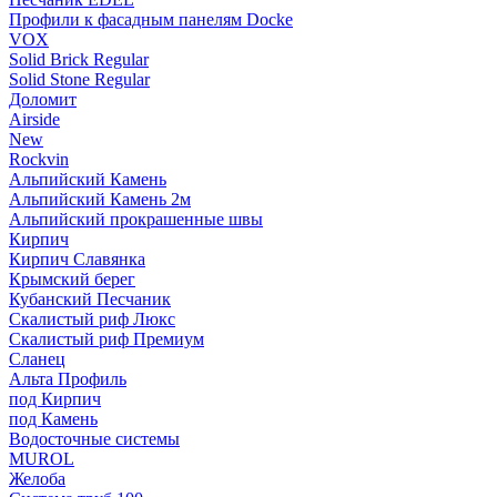
Профили к фасадным панелям Docke
VOX
Solid Brick Regular
Solid Stone Regular
Доломит
Airside
New
Rockvin
Альпийский Камень
Альпийский Камень 2м
Альпийский прокрашенные швы
Кирпич
Кирпич Славянка
Крымский берег
Кубанский Песчаник
Скалистый риф Люкс
Скалистый риф Премиум
Сланец
Альта Профиль
под Кирпич
под Камень
Водосточные системы
MUROL
Желоба