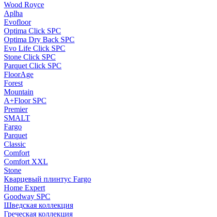
Wood Royce
Aplha
Evofloor
Optima Click SPC
Optima Dry Back SPC
Evo Life Click SPC
Stone Click SPC
Parquet Click SPC
FloorAge
Forest
Mountain
A+Floor SPC
Premier
SMALT
Fargo
Parquet
Classic
Comfort
Comfort XXL
Stone
Кварцевый плинтус Fargo
Home Expert
Goodway SPC
Шведская коллекция
Греческая коллекция