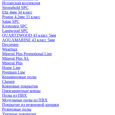
Испанская коллекция
Stronghold SPC
Eltz 4мм 34 класс
Prague 4.2мм 33 класс
Salag SPC
Kronostep SPC
Lamiwood SPC
QUARTZWOOD 43 класс 5мм
AQUAMARINE 43 класс 5мм
Decorstep
Wearmax
Mineral Plus Promotional Line
Mineral Plus XL
Mineral Plus
Home Line
Premium Line
Кераминовые полы
Classen
Ковровые покрытия
Грязезащитные ковры
Полы из ПВХ
Модульные полы из ПВХ
Покрытие из резиновой крошки
Резиновые полы
Уличные покрытия