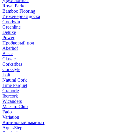
Двухслойная
Royal Parket
Bamboo Flooring
Инженерная доска
Goodwin
Greenline
Deluxe
Power
Пробковый пол
Aberhof
Basic
Classic
Corksribas
Corkstyle
Loft
Natural Cork
Time Parquet
Granorte
Ibercork
Wicanders
Мaestro Club
Fado
Variation
Виниловый ламинат
Aqua-Step