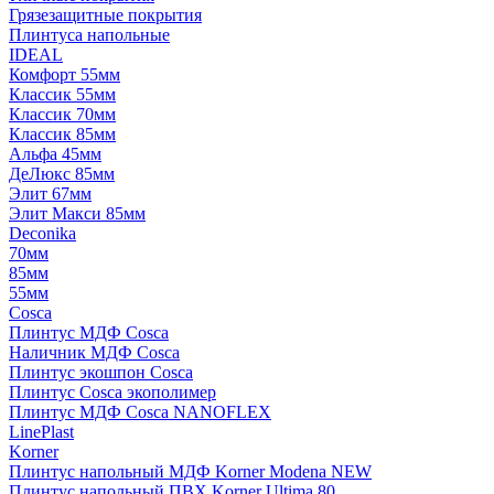
Грязезащитные покрытия
Плинтуса напольные
IDEAL
Комфорт 55мм
Классик 55мм
Классик 70мм
Классик 85мм
Альфа 45мм
ДеЛюкс 85мм
Элит 67мм
Элит Макси 85мм
Deconika
70мм
85мм
55мм
Cosca
Плинтус МДФ Cosca
Наличник МДФ Cosca
Плинтус экошпон Cosca
Плинтус Cosca экополимер
Плинтус МДФ Cosca NANOFLEX
LinePlast
Korner
Плинтус напольный МДФ Korner Modena NEW
Плинтус напольный ПВХ Korner Ultima 80