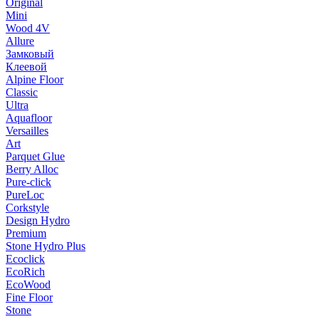
Original
Mini
Wood 4V
Allure
Замковый
Клеевой
Alpine Floor
Classic
Ultra
Aquafloor
Versailles
Art
Parquet Glue
Berry Alloc
Pure-click
PureLoc
Corkstyle
Design Hydro
Premium
Stone Hydro Plus
Ecoclick
EcoRich
EcoWood
Fine Floor
Stone