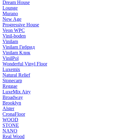
Dream House
Lounge
Murano
New Age
Progressive House
Veon WPC
Vinil-boden
Vinilam
Vinilam Гибрид
Vinilam Клик
VinilPol
Wonderful Vinyl Floor
Luxemix
Natural Relief
Stonecarp
Reggae
LuxeMix Airy
Broadway
Brooklyn
Alster
CronaFloor
WOOD
STONE
NANO
Real Wood