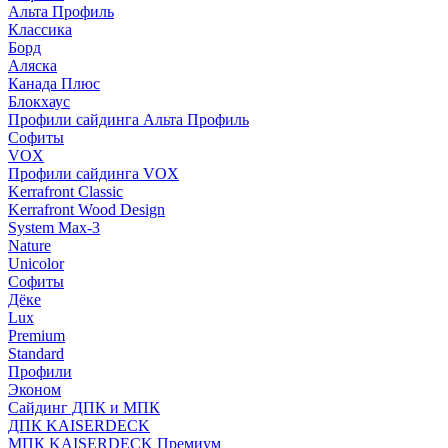
Альта Профиль
Классика
Борд
Аляска
Канада Плюс
Блокхаус
Профили сайдинга Альта Профиль
Софиты
VOX
Профили сайдинга VOX
Kerrafront Classic
Kerrafront Wood Design
System Max-3
Nature
Unicolor
Софиты
Дёке
Lux
Premium
Standard
Профили
Эконом
Сайдинг ДПК и МПК
ДПК KAISERDECK
МПК KAISERDECK Премиум