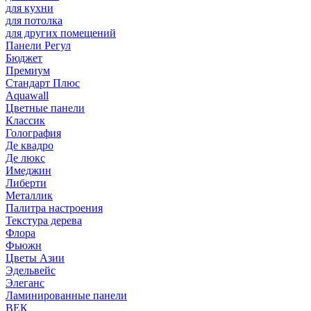
для кухни
для потолка
для других помещений
Панели Регул
Бюджет
Премиум
Стандарт Плюс
Aquawall
Цветные панели
Классик
Голография
Де квадро
Де люкс
Имеджин
Либерти
Металлик
Палитра настроения
Текстура дерева
Флора
Фьюжн
Цветы Азии
Эдельвейс
Элеганс
Ламинированные панели
ВЕК