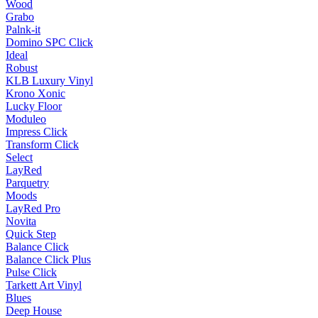
Wood
Grabo
Palnk-it
Domino SPC Click
Ideal
Robust
KLB Luxury Vinyl
Krono Xonic
Lucky Floor
Moduleo
Impress Click
Transform Click
Select
LayRed
Parquetry
Moods
LayRed Pro
Novita
Quick Step
Balance Click
Balance Click Plus
Pulse Click
Tarkett Art Vinyl
Blues
Deep House