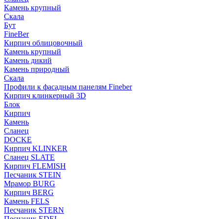
Камень крупный
Скала
Бут
FineBer
Кирпич облицовочный
Камень крупный
Камень дикий
Камень природный
Скала
Профили к фасадным панелям Fineber
Кирпич клинкерный 3D
Блок
Кирпич
Камень
Сланец
DOCKE
Кирпич KLINKER
Сланец SLATE
Кирпич FLEMISH
Пес­ча­ник STEIN
Мрамор BURG
Кирпич BERG
Камень FELS
Пес­ча­ник STERN
Пес­ча­ник EDEL