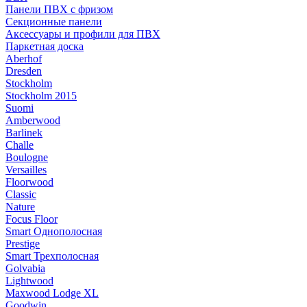
Панели ПВХ с фризом
Секционные панели
Аксессуары и профили для ПВХ
Паркетная доска
Aberhof
Dresden
Stockholm
Stockholm 2015
Suomi
Amberwood
Barlinek
Challe
Boulogne
Versailles
Floorwood
Classic
Nature
Focus Floor
Smart Однополосная
Prestige
Smart Трехполосная
Golvabia
Lightwood
Maxwood Lodge XL
Goodwin