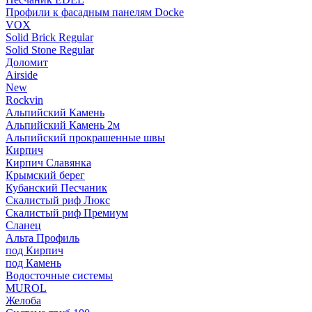
Профили к фасадным панелям Docke
VOX
Solid Brick Regular
Solid Stone Regular
Доломит
Airside
New
Rockvin
Альпийский Камень
Альпийский Камень 2м
Альпийский прокрашенные швы
Кирпич
Кирпич Славянка
Крымский берег
Кубанский Песчаник
Скалистый риф Люкс
Скалистый риф Премиум
Сланец
Альта Профиль
под Кирпич
под Камень
Водосточные системы
MUROL
Желоба