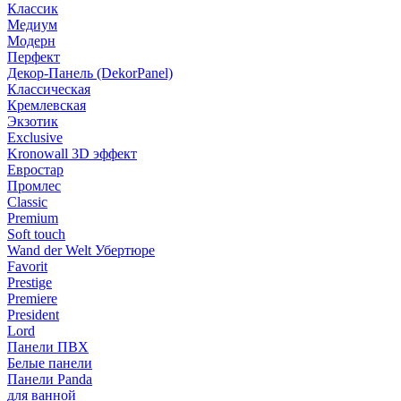
Классик
Медиум
Модерн
Перфект
Декор-Панель (DekorPanel)
Классическая
Кремлевская
Экзотик
Exclusive
Kronowall 3D эффект
Евростар
Промлес
Classic
Premium
Soft touch
Wand der Welt Убертюре
Favorit
Prestige
Premiere
President
Lord
Панели ПВХ
Белые панели
Панели Panda
для ванной