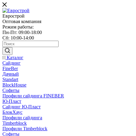
Еврострой
Оптовая компания
Режим работы:
Пн-Пт: 09:00-18:00
Сб: 10:00-14:00
Каталог
Сайдинг
FineBer
Дачный
Standart
BlockHouse
Софиты
Профили сайдинга FINEBER
Ю-Пласт
Сайдинг Ю-Пласт
БлокХаус
Профили сайдинга
Timberblock
Профили Timberblock
Софиты