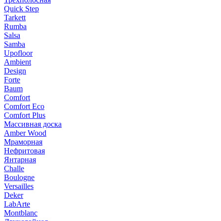
Quick Step
Tarkett
Rumba
Salsa
Samba
Upofloor
Ambient
Design
Forte
Baum
Comfort
Comfort Eco
Comfort Plus
Массивная доска
Amber Wood
Мраморная
Нефритовая
Янтарная
Challe
Boulogne
Versailles
Deker
LabArte
Montblanc