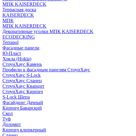
МПК KAISERDECK
Террасная доска
KAISERDECK
МПК
МПК KAISERDECK
Декоративные уголки МПК KAISERDECK
ECODECKING
Terrapol
Фасадные панели
Ю-Пласт
Хокла (Hokla)
СтоунХаус Камень
Профили к фасадным панелям СтоунХаус
СтоунХаус S-Lock
СтоунХаус Сланец
СтоунХаус Кварцит
СтоунХаус Кирпич
S-Lock Щепа
Фасайдинг Дачный
Кирпич Баварский
Скол
Туф
Доломит
Кирпич клинкерный
Сланец