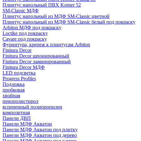
Плинтус напольный ПВХ Korner 52
SM-Classic МДФ
Плинтус напольный из МДФ SM-Classic цветной
Плинтус напольный из МДФ SM-Classic белый под покраску
Arbiton МДФ под покраску
Loctike под покраску
Cavare под покраску
Фурнитура, крепеж к плинтусам Arbiton
Finitura Decor
Finitura Decor шпонированный
Finitura Decor ламинированный
Finitura Decor МДФ
LED подсветка
Progress Profiles
Подложка
пробковая
хвойная
пенополистирол
вспененный полипропилен
композитная
Панели ДВП
Панели МДФ Акватон
Панели МДФ Акватон под плитку
Панели МДФ Акватон под дерево
Панели МДФ Акватон под камень