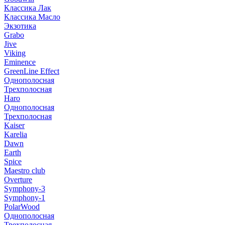
Классика Лак
Классика Масло
Экзотика
Grabo
Jive
Viking
Eminence
GreenLine Effect
Однополосная
Трехполосная
Haro
Однополосная
Трехполосная
Kaiser
Karelia
Dawn
Earth
Spice
Maestro club
Overture
Symphony-3
Symphony-1
PolarWood
Однополосная
Трехполосная