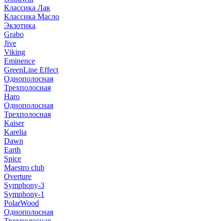
Классика Лак
Классика Масло
Экзотика
Grabo
Jive
Viking
Eminence
GreenLine Effect
Однополосная
Трехполосная
Haro
Однополосная
Трехполосная
Kaiser
Karelia
Dawn
Earth
Spice
Maestro club
Overture
Symphony-3
Symphony-1
PolarWood
Однополосная
Трехполосная