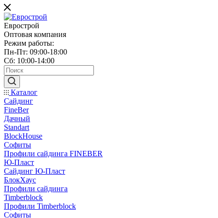
Еврострой
Оптовая компания
Режим работы:
Пн-Пт: 09:00-18:00
Сб: 10:00-14:00
Каталог
Сайдинг
FineBer
Дачный
Standart
BlockHouse
Софиты
Профили сайдинга FINEBER
Ю-Пласт
Сайдинг Ю-Пласт
БлокХаус
Профили сайдинга
Timberblock
Профили Timberblock
Софиты