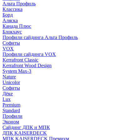
Альта Профиль
Классика
Борд
Аляска
Канада Плюс
Блокхаус
Профили сайдинга Альта Профиль
Софиты
VOX
Профили сайдинга VOX
Kerrafront Classic
Kerrafront Wood Design
System Max-3
Nature
Unicolor
Софиты
Дёке
Lux
Premium
Standard
Профили
Эконом
Сайдинг ДПК и МПК
ДПК KAISERDECK
МПК KAISERDECK Премиум