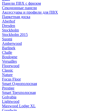
Панели ПВХ с фризом
Секционные панели
Аксессуары и профили для ПВХ
Паркетная доска
Aberhof
Dresden
Stockholm
Stockholm 2015
Suomi
Amberwood
Barlinek
Challe
Boulogne
Versailles
Floorwood
Classic
Nature
Focus Floor
Smart Однополосная
Prestige
Smart Трехполосная
Golvabia
Lightwood
Maxwood Lodge XL
Goodwin