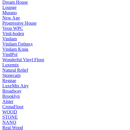
Dream House
Lounge
Murano
New Age
Progressive House
Veon WPC
Vinil-boden
Vinilam
Vinilam Гибрид
Vinilam Клик
VinilPol
Wonderful Vinyl Floor
Luxemix
Natural Relief
Stonecarp
Reggae
LuxeMix Airy
Broadway
Brooklyn
Alster
CronaFloor
WOOD
STONE
NANO
Real Wood