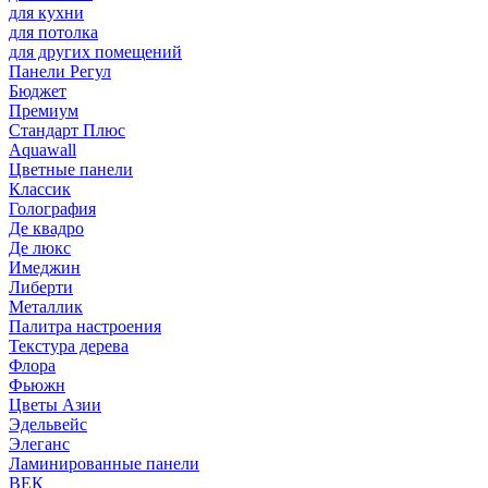
для кухни
для потолка
для других помещений
Панели Регул
Бюджет
Премиум
Стандарт Плюс
Aquawall
Цветные панели
Классик
Голография
Де квадро
Де люкс
Имеджин
Либерти
Металлик
Палитра настроения
Текстура дерева
Флора
Фьюжн
Цветы Азии
Эдельвейс
Элеганс
Ламинированные панели
ВЕК