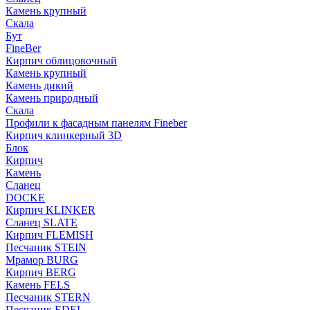
Камень крупный
Скала
Бут
FineBer
Кирпич облицовочный
Камень крупный
Камень дикий
Камень природный
Скала
Профили к фасадным панелям Fineber
Кирпич клинкерный 3D
Блок
Кирпич
Камень
Сланец
DOCKE
Кирпич KLINKER
Сланец SLATE
Кирпич FLEMISH
Пес­ча­ник STEIN
Мрамор BURG
Кирпич BERG
Камень FELS
Пес­ча­ник STERN
Пес­ча­ник EDEL