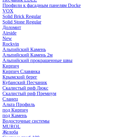
Профили к фасадным панелям Docke
VOX
Solid Brick Regular
Solid Stone Regular
Доломит
Airside
New
Rockvin
Альпийский Камень
Альпийский Камень 2м
Альпийский прокрашенные швы
Кирпич
Кирпич Славянка
Крымский берег
Кубанский Песчаник
Скалистый риф Люкс
Скалистый риф Премиум
Сланец
Альта Профиль
под Кирпич
под Камень
Водосточные системы
MUROL
Желоба