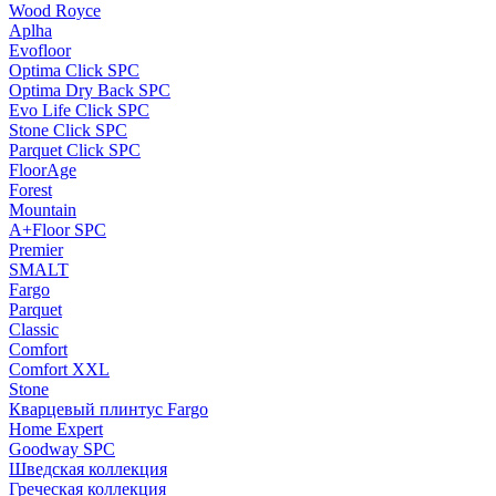
Wood Royce
Aplha
Evofloor
Optima Click SPC
Optima Dry Back SPC
Evo Life Click SPC
Stone Click SPC
Parquet Click SPC
FloorAge
Forest
Mountain
A+Floor SPC
Premier
SMALT
Fargo
Parquet
Classic
Comfort
Comfort XXL
Stone
Кварцевый плинтус Fargo
Home Expert
Goodway SPC
Шведская коллекция
Греческая коллекция