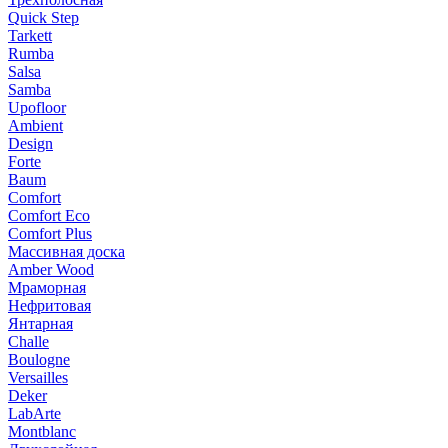
Quick Step
Tarkett
Rumba
Salsa
Samba
Upofloor
Ambient
Design
Forte
Baum
Comfort
Comfort Eco
Comfort Plus
Массивная доска
Amber Wood
Мраморная
Нефритовая
Янтарная
Challe
Boulogne
Versailles
Deker
LabArte
Montblanc