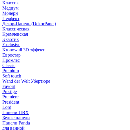
Классик
Медиум
Модерн
Перфект
Декор-Панель (DekorPanel)
Классическая
Кремлевская
Экзотик
Exclusive
Kronowall 3D эффект
Евростар
Промлес
Classic
Premium
Soft touch
Wand der Welt Убертюре
Favorit
Prestige
Premiere
President
Lord
Панели ПВХ
Белые панели
Панели Panda
для ванной