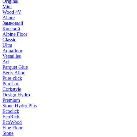
Original
Mini
Wood 4V
Allure
Замковый
Клеевой
Alpine Floor
Classic
Ultra
Aquafloor
Versailles
Art
Parquet Glue
Berry Alloc
Pure-click
PureLoc
Corkstyle
Design Hydro
Premium
Stone Hydro Plus
Ecoclick
EcoRich
EcoWood
Fine Floor
Stone