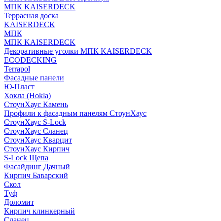
МПК KAISERDECK
Террасная доска
KAISERDECK
МПК
МПК KAISERDECK
Декоративные уголки МПК KAISERDECK
ECODECKING
Terrapol
Фасадные панели
Ю-Пласт
Хокла (Hokla)
СтоунХаус Камень
Профили к фасадным панелям СтоунХаус
СтоунХаус S-Lock
СтоунХаус Сланец
СтоунХаус Кварцит
СтоунХаус Кирпич
S-Lock Щепа
Фасайдинг Дачный
Кирпич Баварский
Скол
Туф
Доломит
Кирпич клинкерный
Сланец