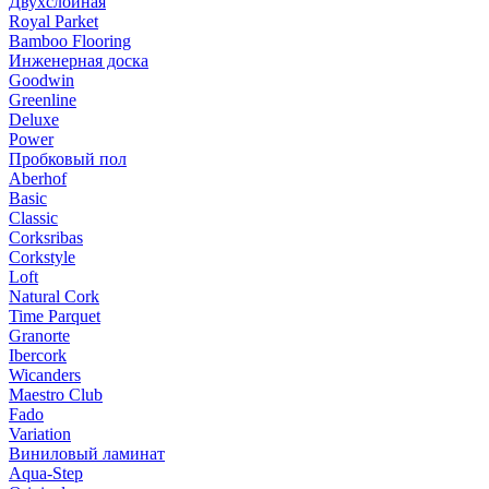
Двухслойная
Royal Parket
Bamboo Flooring
Инженерная доска
Goodwin
Greenline
Deluxe
Power
Пробковый пол
Aberhof
Basic
Classic
Corksribas
Corkstyle
Loft
Natural Cork
Time Parquet
Granorte
Ibercork
Wicanders
Мaestro Club
Fado
Variation
Виниловый ламинат
Aqua-Step