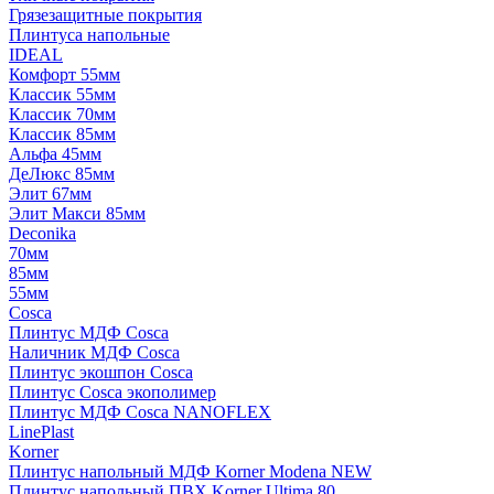
Грязезащитные покрытия
Плинтуса напольные
IDEAL
Комфорт 55мм
Классик 55мм
Классик 70мм
Классик 85мм
Альфа 45мм
ДеЛюкс 85мм
Элит 67мм
Элит Макси 85мм
Deconika
70мм
85мм
55мм
Cosca
Плинтус МДФ Cosca
Наличник МДФ Cosca
Плинтус экошпон Cosca
Плинтус Cosca экополимер
Плинтус МДФ Cosca NANOFLEX
LinePlast
Korner
Плинтус напольный МДФ Korner Modena NEW
Плинтус напольный ПВХ Korner Ultima 80