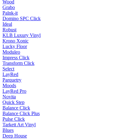
Wood
Grabo
Palnk-it
Domino SPC Click
Ideal
Robust
KLB Luxury Vinyl
Krono Xonic
Lucky Floor
Moduleo
Impress Click
Transform Click
Select
LayRed
Parquetry
Moods
LayRed Pro
Novita
Quick Step
Balance Click
Balance Click Plus
Pulse Click
Tarkett Art Vinyl
Blues
Deep House