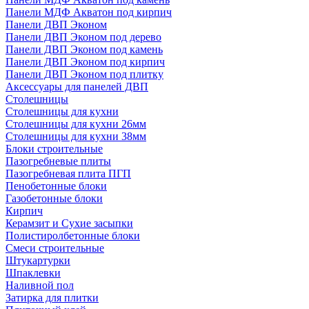
Панели МДФ Акватон под кирпич
Панели ДВП Эконом
Панели ДВП Эконом под дерево
Панели ДВП Эконом под камень
Панели ДВП Эконом под кирпич
Панели ДВП Эконом под плитку
Аксессуары для панелей ДВП
Столешницы
Столешницы для кухни
Столешницы для кухни 26мм
Столешницы для кухни 38мм
Блоки строительные
Пазогребневые плиты
Пазогребневая плита ПГП
Пенобетонные блоки
Газобетонные блоки
Кирпич
Керамзит и Сухие засыпки
Полистиролбетонные блоки
Смеси строительные
Штукартурки
Шпаклевки
Наливной пол
Затирка для плитки