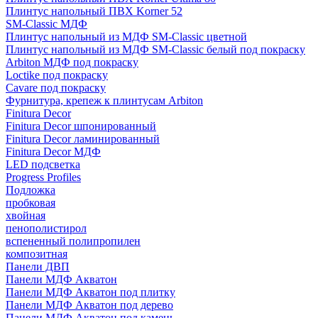
Плинтус напольный ПВХ Korner 52
SM-Classic МДФ
Плинтус напольный из МДФ SM-Classic цветной
Плинтус напольный из МДФ SM-Classic белый под покраску
Arbiton МДФ под покраску
Loctike под покраску
Cavare под покраску
Фурнитура, крепеж к плинтусам Arbiton
Finitura Decor
Finitura Decor шпонированный
Finitura Decor ламинированный
Finitura Decor МДФ
LED подсветка
Progress Profiles
Подложка
пробковая
хвойная
пенополистирол
вспененный полипропилен
композитная
Панели ДВП
Панели МДФ Акватон
Панели МДФ Акватон под плитку
Панели МДФ Акватон под дерево
Панели МДФ Акватон под камень