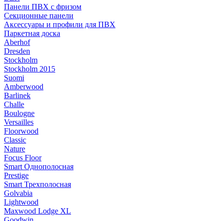
Панели ПВХ с фризом
Секционные панели
Аксессуары и профили для ПВХ
Паркетная доска
Aberhof
Dresden
Stockholm
Stockholm 2015
Suomi
Amberwood
Barlinek
Challe
Boulogne
Versailles
Floorwood
Classic
Nature
Focus Floor
Smart Однополосная
Prestige
Smart Трехполосная
Golvabia
Lightwood
Maxwood Lodge XL
Goodwin