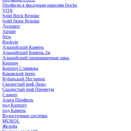
Профили к фасадным панелям Docke
VOX
Solid Brick Regular
Solid Stone Regular
Доломит
Airside
New
Rockvin
Альпийский Камень
Альпийский Камень 2м
Альпийский прокрашенные швы
Кирпич
Кирпич Славянка
Крымский берег
Кубанский Песчаник
Скалистый риф Люкс
Скалистый риф Премиум
Сланец
Альта Профиль
под Кирпич
под Камень
Водосточные системы
MUROL
Желоба