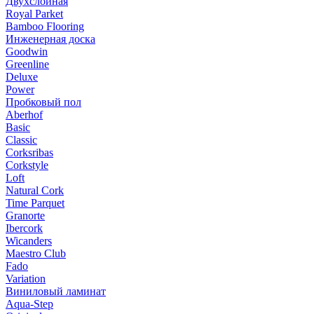
Двухслойная
Royal Parket
Bamboo Flooring
Инженерная доска
Goodwin
Greenline
Deluxe
Power
Пробковый пол
Aberhof
Basic
Classic
Corksribas
Corkstyle
Loft
Natural Cork
Time Parquet
Granorte
Ibercork
Wicanders
Мaestro Club
Fado
Variation
Виниловый ламинат
Aqua-Step