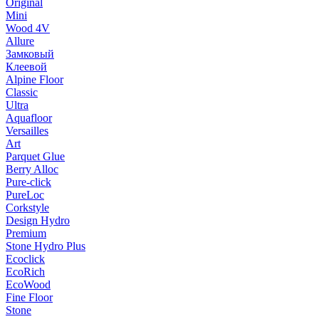
Original
Mini
Wood 4V
Allure
Замковый
Клеевой
Alpine Floor
Classic
Ultra
Aquafloor
Versailles
Art
Parquet Glue
Berry Alloc
Pure-click
PureLoc
Corkstyle
Design Hydro
Premium
Stone Hydro Plus
Ecoclick
EcoRich
EcoWood
Fine Floor
Stone