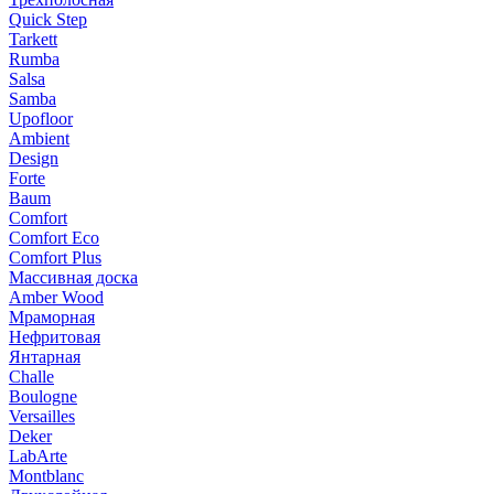
Quick Step
Tarkett
Rumba
Salsa
Samba
Upofloor
Ambient
Design
Forte
Baum
Comfort
Comfort Eco
Comfort Plus
Массивная доска
Amber Wood
Мраморная
Нефритовая
Янтарная
Challe
Boulogne
Versailles
Deker
LabArte
Montblanc