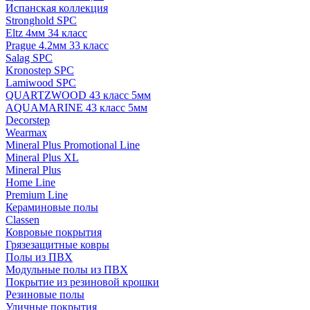
Испанская коллекция
Stronghold SPC
Eltz 4мм 34 класс
Prague 4.2мм 33 класс
Salag SPC
Kronostep SPC
Lamiwood SPC
QUARTZWOOD 43 класс 5мм
AQUAMARINE 43 класс 5мм
Decorstep
Wearmax
Mineral Plus Promotional Line
Mineral Plus XL
Mineral Plus
Home Line
Premium Line
Кераминовые полы
Classen
Ковровые покрытия
Грязезащитные ковры
Полы из ПВХ
Модульные полы из ПВХ
Покрытие из резиновой крошки
Резиновые полы
Уличные покрытия