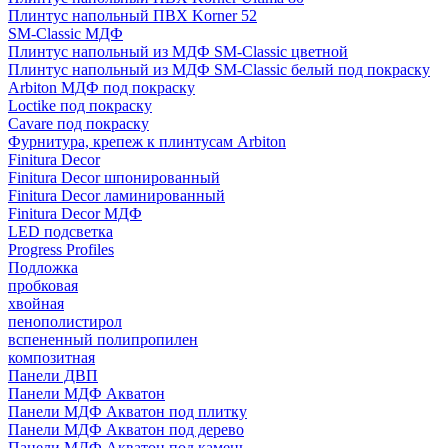
Плинтус напольный ПВХ Korner 52
SM-Classic МДФ
Плинтус напольный из МДФ SM-Classic цветной
Плинтус напольный из МДФ SM-Classic белый под покраску
Arbiton МДФ под покраску
Loctike под покраску
Cavare под покраску
Фурнитура, крепеж к плинтусам Arbiton
Finitura Decor
Finitura Decor шпонированный
Finitura Decor ламинированный
Finitura Decor МДФ
LED подсветка
Progress Profiles
Подложка
пробковая
хвойная
пенополистирол
вспененный полипропилен
композитная
Панели ДВП
Панели МДФ Акватон
Панели МДФ Акватон под плитку
Панели МДФ Акватон под дерево
Панели МДФ Акватон под камень