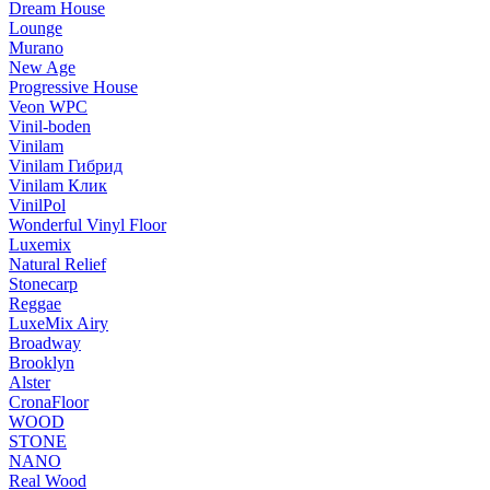
Dream House
Lounge
Murano
New Age
Progressive House
Veon WPC
Vinil-boden
Vinilam
Vinilam Гибрид
Vinilam Клик
VinilPol
Wonderful Vinyl Floor
Luxemix
Natural Relief
Stonecarp
Reggae
LuxeMix Airy
Broadway
Brooklyn
Alster
CronaFloor
WOOD
STONE
NANO
Real Wood