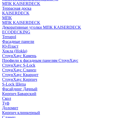
МПК KAISERDECK
Террасная доска
KAISERDECK
МПК
МПК KAISERDECK
Декоративные уголки МПК KAISERDECK
ECODECKING
Terrapol
Фасадные панели
Ю-Пласт
Хокла (Hokla)
СтоунХаус Камень
Профили к фасадным панелям СтоунХаус
СтоунХаус S-Lock
СтоунХаус Сланец
СтоунХаус Кварцит
СтоунХаус Кирпич
S-Lock Щепа
Фасайдинг Дачный
Кирпич Баварский
Скол
Туф
Доломит
Кирпич клинкерный
Сланец