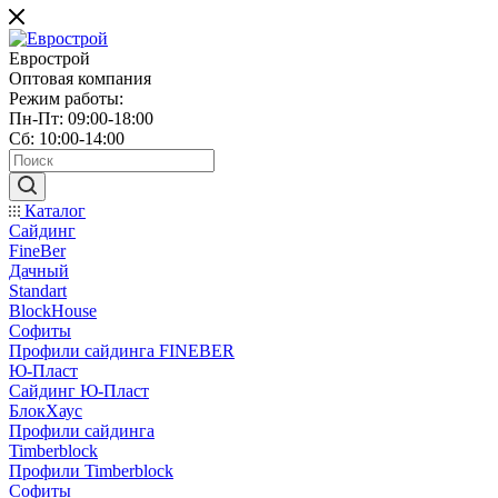
Еврострой
Оптовая компания
Режим работы:
Пн-Пт: 09:00-18:00
Сб: 10:00-14:00
Каталог
Сайдинг
FineBer
Дачный
Standart
BlockHouse
Софиты
Профили сайдинга FINEBER
Ю-Пласт
Сайдинг Ю-Пласт
БлокХаус
Профили сайдинга
Timberblock
Профили Timberblock
Софиты