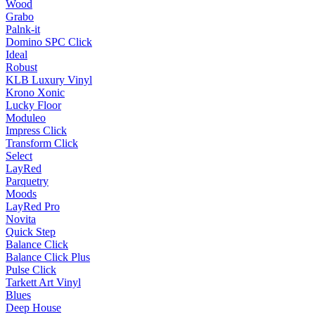
Wood
Grabo
Palnk-it
Domino SPC Click
Ideal
Robust
KLB Luxury Vinyl
Krono Xonic
Lucky Floor
Moduleo
Impress Click
Transform Click
Select
LayRed
Parquetry
Moods
LayRed Pro
Novita
Quick Step
Balance Click
Balance Click Plus
Pulse Click
Tarkett Art Vinyl
Blues
Deep House