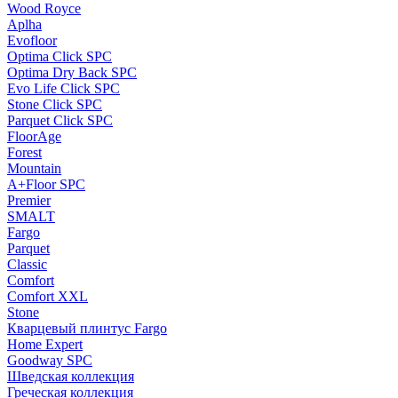
Wood Royce
Aplha
Evofloor
Optima Click SPC
Optima Dry Back SPC
Evo Life Click SPC
Stone Click SPC
Parquet Click SPC
FloorAge
Forest
Mountain
A+Floor SPC
Premier
SMALT
Fargo
Parquet
Classic
Comfort
Comfort XXL
Stone
Кварцевый плинтус Fargo
Home Expert
Goodway SPC
Шведская коллекция
Греческая коллекция