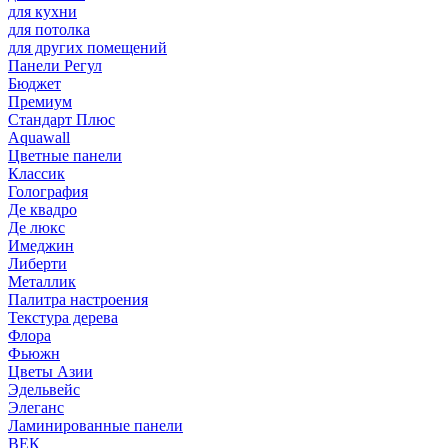
для кухни
для потолка
для других помещений
Панели Регул
Бюджет
Премиум
Стандарт Плюс
Aquawall
Цветные панели
Классик
Голография
Де квадро
Де люкс
Имеджин
Либерти
Металлик
Палитра настроения
Текстура дерева
Флора
Фьюжн
Цветы Азии
Эдельвейс
Элеганс
Ламинированные панели
ВЕК