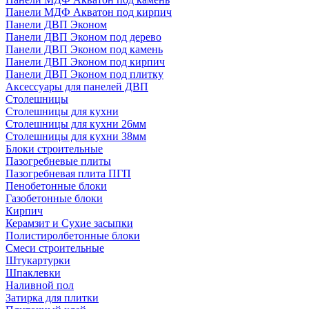
Панели МДФ Акватон под кирпич
Панели ДВП Эконом
Панели ДВП Эконом под дерево
Панели ДВП Эконом под камень
Панели ДВП Эконом под кирпич
Панели ДВП Эконом под плитку
Аксессуары для панелей ДВП
Столешницы
Столешницы для кухни
Столешницы для кухни 26мм
Столешницы для кухни 38мм
Блоки строительные
Пазогребневые плиты
Пазогребневая плита ПГП
Пенобетонные блоки
Газобетонные блоки
Кирпич
Керамзит и Сухие засыпки
Полистиролбетонные блоки
Смеси строительные
Штукартурки
Шпаклевки
Наливной пол
Затирка для плитки