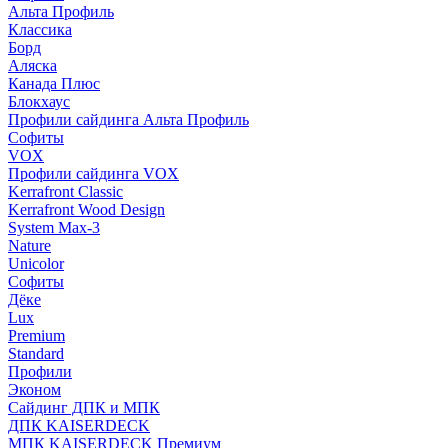
Альта Профиль
Классика
Борд
Аляска
Канада Плюс
Блокхаус
Профили сайдинга Альта Профиль
Софиты
VOX
Профили сайдинга VOX
Kerrafront Classic
Kerrafront Wood Design
System Max-3
Nature
Unicolor
Софиты
Дёке
Lux
Premium
Standard
Профили
Эконом
Сайдинг ДПК и МПК
ДПК KAISERDECK
МПК KAISERDECK Премиум