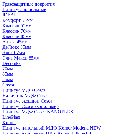
Грязезащитные покрытия
Плинтуса напольные
IDEAL
Комфорт 55мм
Классик 55мм
Классик 70мм
Классик 85мм
Альфа 45мм
ДеЛюкс 85мм
Элит 67мм
Элит Макси 85мм
Deconika
70мм
85мм
55мм
Cosca
Плинтус МДФ Cosca
Наличник МДФ Cosca
Плинтус экошпон Cosca
Плинтус Cosca экополимер
Плинтус МДФ Cosca NANOFLEX
LinePlast
Korner
Плинтус напольный МДФ Korner Modena NEW
Плинтус напольный ПВХ Korner Ultima 80