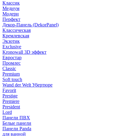
Классик
Медиум
Модерн
Перфект
Декор-Панель (DekorPanel)
Классическая
Кремлевская
Экзотик
Exclusive
Kronowall 3D эффект
Евростар
Промлес
Classic
Premium
Soft touch
Wand der Welt Убертюре
Favorit
Prestige
Premiere
President
Lord
Панели ПВХ
Белые панели
Панели Panda
для ванной