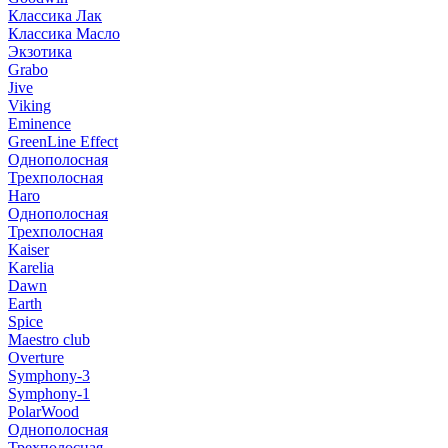
Классика Лак
Классика Масло
Экзотика
Grabo
Jive
Viking
Eminence
GreenLine Effect
Однополосная
Трехполосная
Haro
Однополосная
Трехполосная
Kaiser
Karelia
Dawn
Earth
Spice
Maestro club
Overture
Symphony-3
Symphony-1
PolarWood
Однополосная
Трехполосная