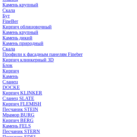
Камень крупный
Скала
Бут
FineBer
Кирпич облицовочный
Камень крупный
Камень дикий
Камень природный
Скала
Профили к фасадным панелям Fineber
Кирпич клинкерный 3D
Блок
Кирпич
Камень
Сланец
DOCKE
Кирпич KLINKER
Сланец SLATE
Кирпич FLEMISH
Пес­ча­ник STEIN
Мрамор BURG
Кирпич BERG
Камень FELS
Пес­ча­ник STERN
Пес­ча­ник EDEL