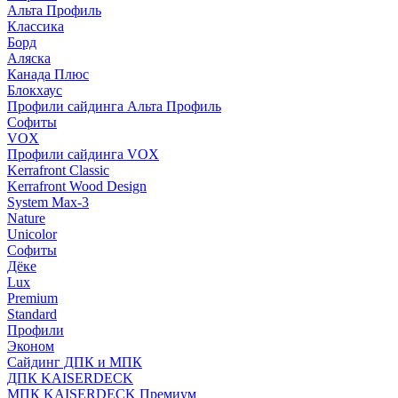
Альта Профиль
Классика
Борд
Аляска
Канада Плюс
Блокхаус
Профили сайдинга Альта Профиль
Софиты
VOX
Профили сайдинга VOX
Kerrafront Classic
Kerrafront Wood Design
System Max-3
Nature
Unicolor
Софиты
Дёке
Lux
Premium
Standard
Профили
Эконом
Сайдинг ДПК и МПК
ДПК KAISERDECK
МПК KAISERDECK Премиум