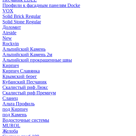
Профили к фасадным панелям Docke
VOX
Solid Brick Regular
Solid Stone Regular
Доломит
Airside
New
Rockvin
Альпийский Камень
Альпийский Камень 2м
Альпийский прокрашенные швы
Кирпич
Кирпич Славянка
Крымский берег
Кубанский Песчаник
Скалистый риф Люкс
Скалистый риф Премиум
Сланец
Альта Профиль
под Кирпич
под Камень
Водосточные системы
MUROL
Желоба