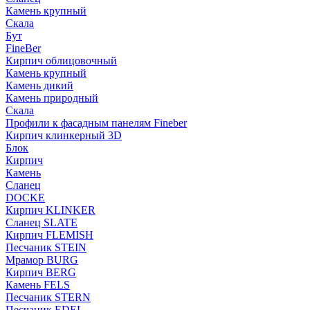
Камень крупный
Скала
Бут
FineBer
Кирпич облицовочный
Камень крупный
Камень дикий
Камень природный
Скала
Профили к фасадным панелям Fineber
Кирпич клинкерный 3D
Блок
Кирпич
Камень
Сланец
DOCKE
Кирпич KLINKER
Сланец SLATE
Кирпич FLEMISH
Пес­ча­ник STEIN
Мрамор BURG
Кирпич BERG
Камень FELS
Пес­ча­ник STERN
Пес­ча­ник EDEL