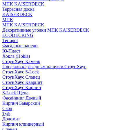
МПК KAISERDECK
Террасная доска
KAISERDECK
МПК
МПК KAISERDECK
Декоративные уголки МПК KAISERDECK
ECODECKING
Terrapol
Фасадные панели
Ю-Пласт
Хокла (Hokla)
СтоунХаус Камень
Профили к фасадным панелям СтоунХаус
СтоунХаус S-Lock
СтоунХаус Сланец
СтоунХаус Кварцит
СтоунХаус Кирпич
S-Lock Щепа
Фасайдинг Дачный
Кирпич Баварский
Скол
Туф
Доломит
Кирпич клинкерный
Сланец