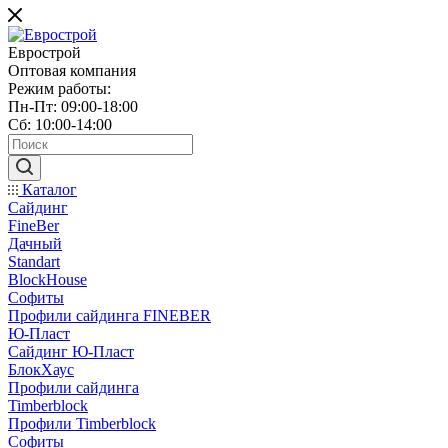
Еврострой
Оптовая компания
Режим работы:
Пн-Пт: 09:00-18:00
Сб: 10:00-14:00
Каталог
Сайдинг
FineBer
Дачный
Standart
BlockHouse
Софиты
Профили сайдинга FINEBER
Ю-Пласт
Сайдинг Ю-Пласт
БлокХаус
Профили сайдинга
Timberblock
Профили Timberblock
Софиты