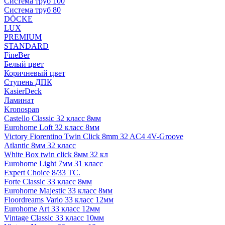
Система труб 100
Система труб 80
DÖCKE
LUX
PREMIUM
STANDARD
FineBer
Белый цвет
Коричневый цвет
Ступень ДПК
KasierDeck
Ламинат
Kronospan
Castello Classic 32 класс 8мм
Eurohome Loft 32 класс 8мм
Victory Fiorentino Twin Click 8mm 32 AC4 4V-Groove
Atlantic 8мм 32 класс
White Box twin click 8мм 32 кл
Eurohome Light 7мм 31 класс
Expert Choice 8/33 TC.
Forte Classic 33 класс 8мм
Eurohome Majestic 33 класс 8мм
Floordreams Vario 33 класс 12мм
Eurohome Art 33 класс 12мм
Vintage Classic 33 класс 10мм