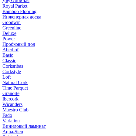
Двухслойная
Royal Parket
Bamboo Flooring
Инженерная доска
Goodwin
Greenline
Deluxe
Power
Пробковый пол
Aberhof
Basic
Classic
Corksribas
Corkstyle
Loft
Natural Cork
Time Parquet
Granorte
Ibercork
Wicanders
Мaestro Club
Fado
Variation
Виниловый ламинат
Aqua-Step