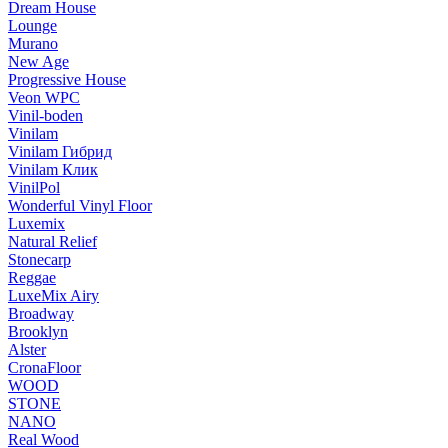
Dream House
Lounge
Murano
New Age
Progressive House
Veon WPC
Vinil-boden
Vinilam
Vinilam Гибрид
Vinilam Клик
VinilPol
Wonderful Vinyl Floor
Luxemix
Natural Relief
Stonecarp
Reggae
LuxeMix Airy
Broadway
Brooklyn
Alster
CronaFloor
WOOD
STONE
NANO
Real Wood