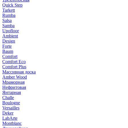
Quick Step
Tarkett
Rumba
Salsa
Samba
Upofloor
Ambient
Design
Forte
Baum
Comfort
Comfort Eco
Comfort Plus
Массивная доска
Amber Wood
Мраморная
Нефритовая
Янтарная
Challe
Boulogne
Versailles
Deker
LabArte
Montblanc