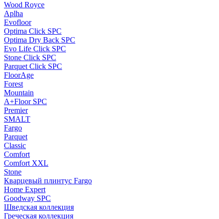
Wood Royce
Aplha
Evofloor
Optima Click SPC
Optima Dry Back SPC
Evo Life Click SPC
Stone Click SPC
Parquet Click SPC
FloorAge
Forest
Mountain
A+Floor SPC
Premier
SMALT
Fargo
Parquet
Classic
Comfort
Comfort XXL
Stone
Кварцевый плинтус Fargo
Home Expert
Goodway SPC
Шведская коллекция
Греческая коллекция