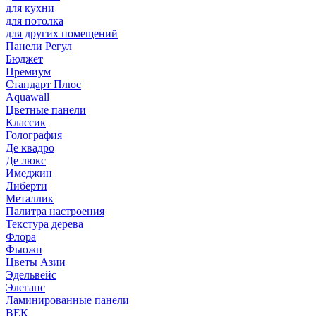
для кухни
для потолка
для других помещений
Панели Регул
Бюджет
Премиум
Стандарт Плюс
Aquawall
Цветные панели
Классик
Голография
Де квадро
Де люкс
Имеджин
Либерти
Металлик
Палитра настроения
Текстура дерева
Флора
Фьюжн
Цветы Азии
Эдельвейс
Элеганс
Ламинированные панели
ВЕК