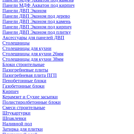
Панели МДФ Акватон под кирпич
Панели ДВП Эконом
Панели ДВП Эконом под дерево
Панели ДВП Эконом под камень
Панели ДВП Эконом под кирпич
Панели ДВП Эконом под плитку
Аксессуары для панелей ДВП
Столешницы
Столешницы для кухни
Столешницы для кухни 26мм
Столешницы для кухни 38мм
Блоки строительные
Пазогребневые плиты
Пазогребневая плита ПГП
Пенобетонные блоки
Газобетонные блоки
Кирпич
Керамзит и Сухие засыпки
Полистиролбетонные блоки
Смеси строительные
Штукартурки
Шпаклевки
Наливной пол
Затирка для плитки