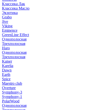
Классика Лак
Классика Масло
Экзотика
Grabo
Jive
Viking
Eminence
GreenLine Effect
Однополосная
Трехполосная
Haro
Однополосная
Трехполосная
Kaiser
Karelia
Dawn
Earth
Spice
Maestro club
Overture
Symphony-3
Symphony-1
PolarWood
Однополосная
Трехполосная