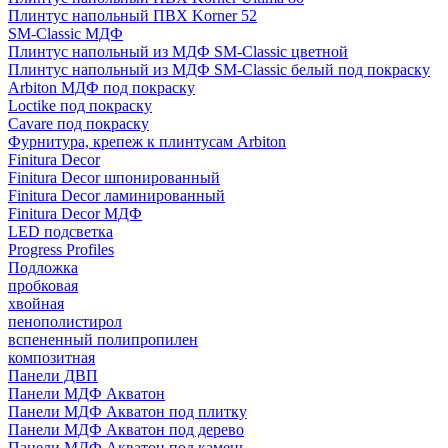
Плинтус напольный ПВХ Korner 52
SM-Classic МДФ
Плинтус напольный из МДФ SM-Classic цветной
Плинтус напольный из МДФ SM-Classic белый под покраску
Arbiton МДФ под покраску
Loctike под покраску
Cavare под покраску
Фурнитура, крепеж к плинтусам Arbiton
Finitura Decor
Finitura Decor шпонированный
Finitura Decor ламинированный
Finitura Decor МДФ
LED подсветка
Progress Profiles
Подложка
пробковая
хвойная
пенополистирол
вспененный полипропилен
композитная
Панели ДВП
Панели МДФ Акватон
Панели МДФ Акватон под плитку
Панели МДФ Акватон под дерево
Панели МДФ Акватон под камень