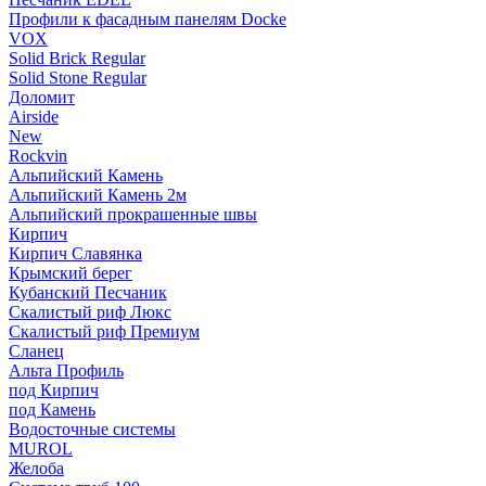
Профили к фасадным панелям Docke
VOX
Solid Brick Regular
Solid Stone Regular
Доломит
Airside
New
Rockvin
Альпийский Камень
Альпийский Камень 2м
Альпийский прокрашенные швы
Кирпич
Кирпич Славянка
Крымский берег
Кубанский Песчаник
Скалистый риф Люкс
Скалистый риф Премиум
Сланец
Альта Профиль
под Кирпич
под Камень
Водосточные системы
MUROL
Желоба