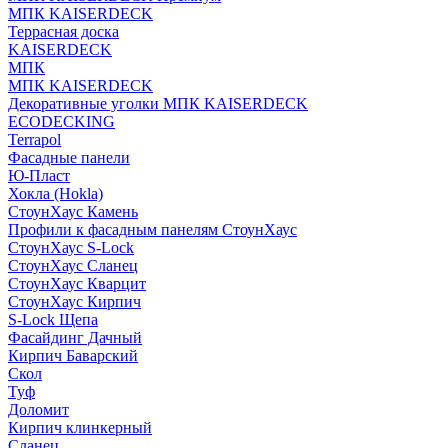
МПК KAISERDECK
Террасная доска
KAISERDECK
МПК
МПК KAISERDECK
Декоративные уголки МПК KAISERDECK
ECODECKING
Terrapol
Фасадные панели
Ю-Пласт
Хокла (Hokla)
СтоунХаус Камень
Профили к фасадным панелям СтоунХаус
СтоунХаус S-Lock
СтоунХаус Сланец
СтоунХаус Кварцит
СтоунХаус Кирпич
S-Lock Щепа
Фасайдинг Дачный
Кирпич Баварский
Скол
Туф
Доломит
Кирпич клинкерный
Сланец