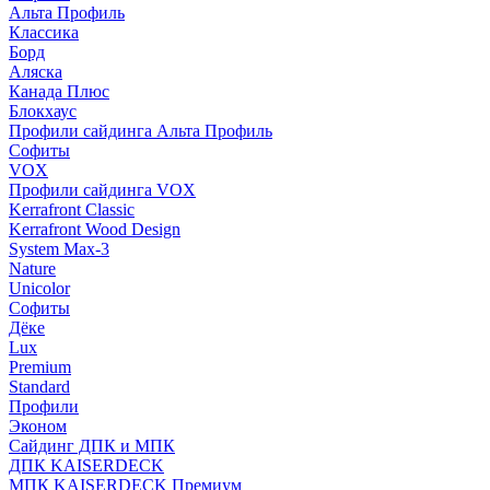
Альта Профиль
Классика
Борд
Аляска
Канада Плюс
Блокхаус
Профили сайдинга Альта Профиль
Софиты
VOX
Профили сайдинга VOX
Kerrafront Classic
Kerrafront Wood Design
System Max-3
Nature
Unicolor
Софиты
Дёке
Lux
Premium
Standard
Профили
Эконом
Сайдинг ДПК и МПК
ДПК KAISERDECK
МПК KAISERDECK Премиум