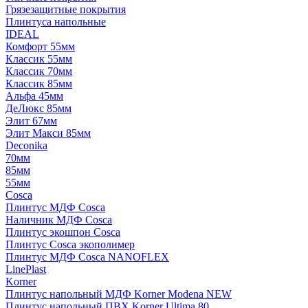
Грязезащитные покрытия
Плинтуса напольные
IDEAL
Комфорт 55мм
Классик 55мм
Классик 70мм
Классик 85мм
Альфа 45мм
ДеЛюкс 85мм
Элит 67мм
Элит Макси 85мм
Deconika
70мм
85мм
55мм
Cosca
Плинтус МДФ Cosca
Наличник МДФ Cosca
Плинтус экошпон Cosca
Плинтус Cosca экополимер
Плинтус МДФ Cosca NANOFLEX
LinePlast
Korner
Плинтус напольный МДФ Korner Modena NEW
Плинтус напольный ПВХ Korner Ultima 80