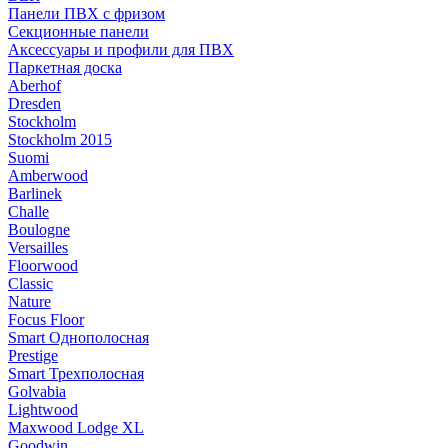
Панели ПВХ с фризом
Секционные панели
Аксессуары и профили для ПВХ
Паркетная доска
Aberhof
Dresden
Stockholm
Stockholm 2015
Suomi
Amberwood
Barlinek
Challe
Boulogne
Versailles
Floorwood
Classic
Nature
Focus Floor
Smart Однополосная
Prestige
Smart Трехполосная
Golvabia
Lightwood
Maxwood Lodge XL
Goodwin