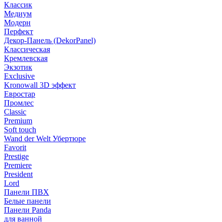
Классик
Медиум
Модерн
Перфект
Декор-Панель (DekorPanel)
Классическая
Кремлевская
Экзотик
Exclusive
Kronowall 3D эффект
Евростар
Промлес
Classic
Premium
Soft touch
Wand der Welt Убертюре
Favorit
Prestige
Premiere
President
Lord
Панели ПВХ
Белые панели
Панели Panda
для ванной