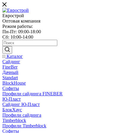
Еврострой
Оптовая компания
Режим работы:
Пн-Пт: 09:00-18:00
Сб: 10:00-14:00
Каталог
Сайдинг
FineBer
Дачный
Standart
BlockHouse
Софиты
Профили сайдинга FINEBER
Ю-Пласт
Сайдинг Ю-Пласт
БлокХаус
Профили сайдинга
Timberblock
Профили Timberblock
Софиты