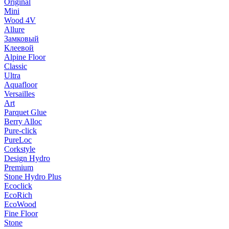
Original
Mini
Wood 4V
Allure
Замковый
Клеевой
Alpine Floor
Classic
Ultra
Aquafloor
Versailles
Art
Parquet Glue
Berry Alloc
Pure-click
PureLoc
Corkstyle
Design Hydro
Premium
Stone Hydro Plus
Ecoclick
EcoRich
EcoWood
Fine Floor
Stone