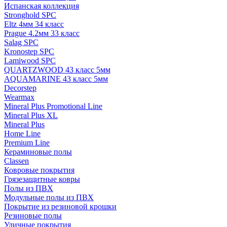
Испанская коллекция
Stronghold SPC
Eltz 4мм 34 класс
Prague 4.2мм 33 класс
Salag SPC
Kronostep SPC
Lamiwood SPC
QUARTZWOOD 43 класс 5мм
AQUAMARINE 43 класс 5мм
Decorstep
Wearmax
Mineral Plus Promotional Line
Mineral Plus XL
Mineral Plus
Home Line
Premium Line
Кераминовые полы
Classen
Ковровые покрытия
Грязезащитные ковры
Полы из ПВХ
Модульные полы из ПВХ
Покрытие из резиновой крошки
Резиновые полы
Уличные покрытия