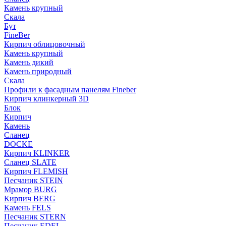
Камень крупный
Скала
Бут
FineBer
Кирпич облицовочный
Камень крупный
Камень дикий
Камень природный
Скала
Профили к фасадным панелям Fineber
Кирпич клинкерный 3D
Блок
Кирпич
Камень
Сланец
DOCKE
Кирпич KLINKER
Сланец SLATE
Кирпич FLEMISH
Пес­ча­ник STEIN
Мрамор BURG
Кирпич BERG
Камень FELS
Пес­ча­ник STERN
Пес­ча­ник EDEL