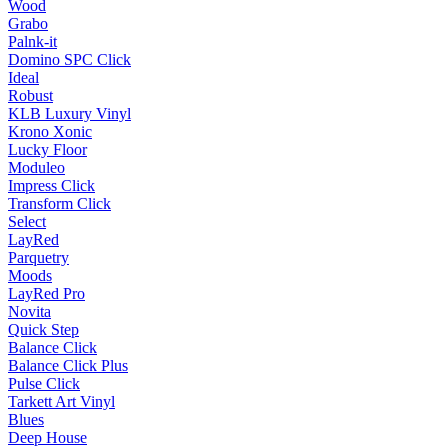
Wood
Grabo
Palnk-it
Domino SPC Click
Ideal
Robust
KLB Luxury Vinyl
Krono Xonic
Lucky Floor
Moduleo
Impress Click
Transform Click
Select
LayRed
Parquetry
Moods
LayRed Pro
Novita
Quick Step
Balance Click
Balance Click Plus
Pulse Click
Tarkett Art Vinyl
Blues
Deep House