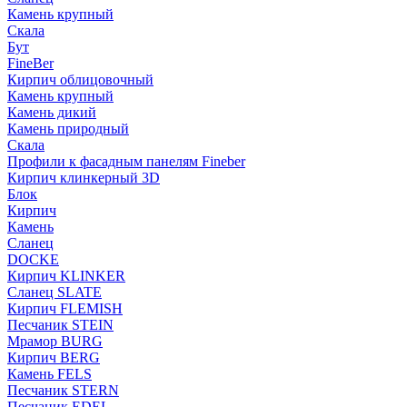
Камень крупный
Скала
Бут
FineBer
Кирпич облицовочный
Камень крупный
Камень дикий
Камень природный
Скала
Профили к фасадным панелям Fineber
Кирпич клинкерный 3D
Блок
Кирпич
Камень
Сланец
DOCKE
Кирпич KLINKER
Сланец SLATE
Кирпич FLEMISH
Пес­ча­ник STEIN
Мрамор BURG
Кирпич BERG
Камень FELS
Пес­ча­ник STERN
Пес­ча­ник EDEL