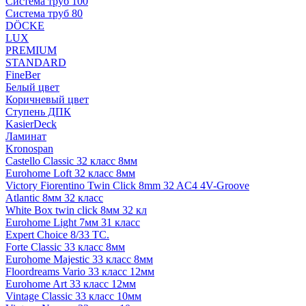
Система труб 100
Система труб 80
DÖCKE
LUX
PREMIUM
STANDARD
FineBer
Белый цвет
Коричневый цвет
Ступень ДПК
KasierDeck
Ламинат
Kronospan
Castello Classic 32 класс 8мм
Eurohome Loft 32 класс 8мм
Victory Fiorentino Twin Click 8mm 32 AC4 4V-Groove
Atlantic 8мм 32 класс
White Box twin click 8мм 32 кл
Eurohome Light 7мм 31 класс
Expert Choice 8/33 TC.
Forte Classic 33 класс 8мм
Eurohome Majestic 33 класс 8мм
Floordreams Vario 33 класс 12мм
Eurohome Art 33 класс 12мм
Vintage Classic 33 класс 10мм