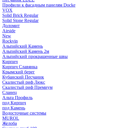
Профили к фасадным панелям Docke
VOX
Solid Brick Regular
Solid Stone Regular
Доломит
Airside
New
Rockvin
Альпийский Камень
Альпийский Камень 2м
Альпийский прокрашенные швы
Кирпич
Кирпич Славянка
Крымский берег
Кубанский Песчаник
Скалистый риф Люкс
Скалистый риф Премиум
Сланец
Альта Профиль
под Кирпич
под Камень
Водосточные системы
MUROL
Желоба