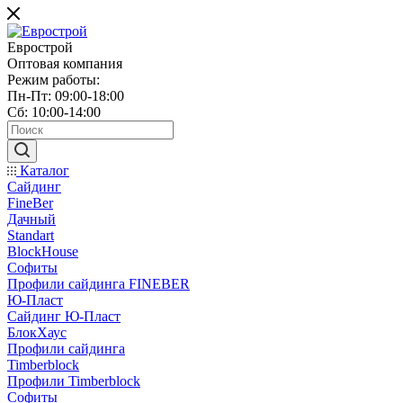
Еврострой
Оптовая компания
Режим работы:
Пн-Пт: 09:00-18:00
Сб: 10:00-14:00
Каталог
Сайдинг
FineBer
Дачный
Standart
BlockHouse
Софиты
Профили сайдинга FINEBER
Ю-Пласт
Сайдинг Ю-Пласт
БлокХаус
Профили сайдинга
Timberblock
Профили Timberblock
Софиты