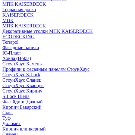
МПК KAISERDECK
Террасная доска
KAISERDECK
МПК
МПК KAISERDECK
Декоративные уголки МПК KAISERDECK
ECODECKING
Terrapol
Фасадные панели
Ю-Пласт
Хокла (Hokla)
СтоунХаус Камень
Профили к фасадным панелям СтоунХаус
СтоунХаус S-Lock
СтоунХаус Сланец
СтоунХаус Кварцит
СтоунХаус Кирпич
S-Lock Щепа
Фасайдинг Дачный
Кирпич Баварский
Скол
Туф
Доломит
Кирпич клинкерный
Сланец