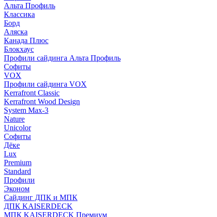
Альта Профиль
Классика
Борд
Аляска
Канада Плюс
Блокхаус
Профили сайдинга Альта Профиль
Софиты
VOX
Профили сайдинга VOX
Kerrafront Classic
Kerrafront Wood Design
System Max-3
Nature
Unicolor
Софиты
Дёке
Lux
Premium
Standard
Профили
Эконом
Сайдинг ДПК и МПК
ДПК KAISERDECK
МПК KAISERDECK Премиум