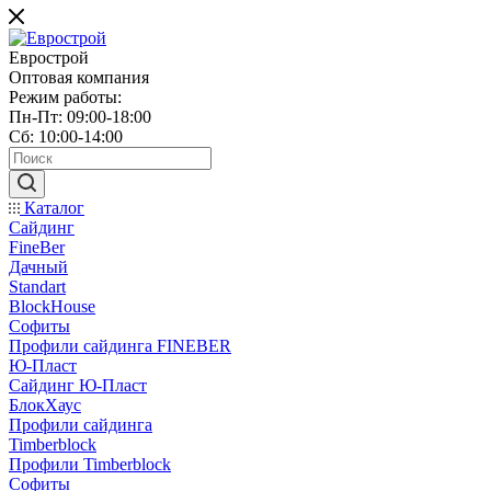
Еврострой
Оптовая компания
Режим работы:
Пн-Пт: 09:00-18:00
Сб: 10:00-14:00
Каталог
Сайдинг
FineBer
Дачный
Standart
BlockHouse
Софиты
Профили сайдинга FINEBER
Ю-Пласт
Сайдинг Ю-Пласт
БлокХаус
Профили сайдинга
Timberblock
Профили Timberblock
Софиты