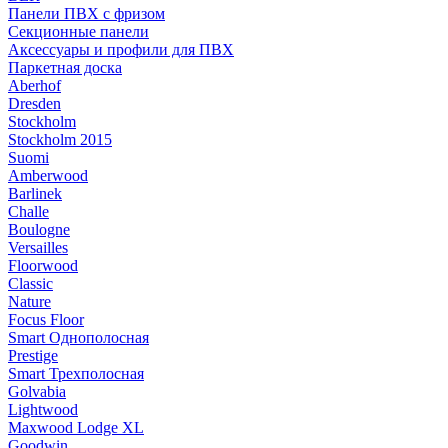
Панели ПВХ с фризом
Секционные панели
Аксессуары и профили для ПВХ
Паркетная доска
Aberhof
Dresden
Stockholm
Stockholm 2015
Suomi
Amberwood
Barlinek
Challe
Boulogne
Versailles
Floorwood
Classic
Nature
Focus Floor
Smart Однополосная
Prestige
Smart Трехполосная
Golvabia
Lightwood
Maxwood Lodge XL
Goodwin