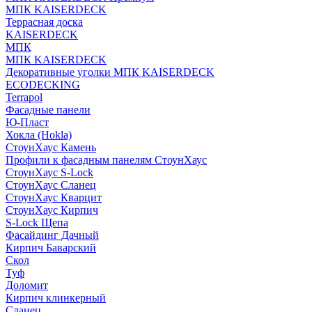
МПК KAISERDECK
Террасная доска
KAISERDECK
МПК
МПК KAISERDECK
Декоративные уголки МПК KAISERDECK
ECODECKING
Terrapol
Фасадные панели
Ю-Пласт
Хокла (Hokla)
СтоунХаус Камень
Профили к фасадным панелям СтоунХаус
СтоунХаус S-Lock
СтоунХаус Сланец
СтоунХаус Кварцит
СтоунХаус Кирпич
S-Lock Щепа
Фасайдинг Дачный
Кирпич Баварский
Скол
Туф
Доломит
Кирпич клинкерный
Сланец