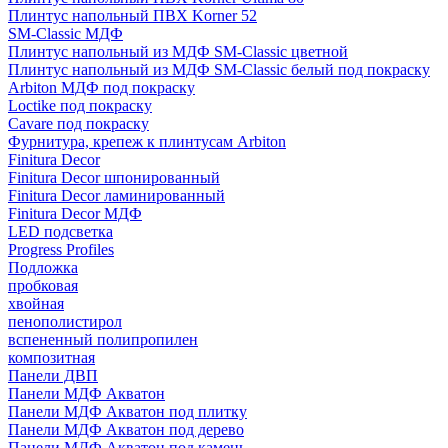
Плинтус напольный ПВХ Korner 52
SM-Classic МДФ
Плинтус напольный из МДФ SM-Classic цветной
Плинтус напольный из МДФ SM-Classic белый под покраску
Arbiton МДФ под покраску
Loctike под покраску
Cavare под покраску
Фурнитура, крепеж к плинтусам Arbiton
Finitura Decor
Finitura Decor шпонированный
Finitura Decor ламинированный
Finitura Decor МДФ
LED подсветка
Progress Profiles
Подложка
пробковая
хвойная
пенополистирол
вспененный полипропилен
композитная
Панели ДВП
Панели МДФ Акватон
Панели МДФ Акватон под плитку
Панели МДФ Акватон под дерево
Панели МДФ Акватон под камень