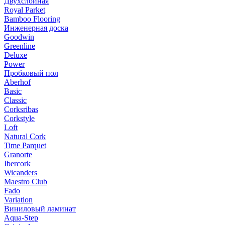
Двухслойная
Royal Parket
Bamboo Flooring
Инженерная доска
Goodwin
Greenline
Deluxe
Power
Пробковый пол
Aberhof
Basic
Classic
Corksribas
Corkstyle
Loft
Natural Cork
Time Parquet
Granorte
Ibercork
Wicanders
Мaestro Club
Fado
Variation
Виниловый ламинат
Aqua-Step