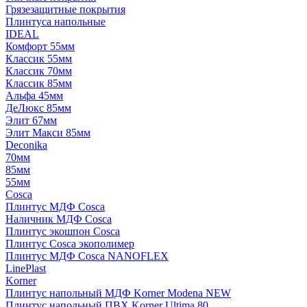
Грязезащитные покрытия
Плинтуса напольные
IDEAL
Комфорт 55мм
Классик 55мм
Классик 70мм
Классик 85мм
Альфа 45мм
ДеЛюкс 85мм
Элит 67мм
Элит Макси 85мм
Deconika
70мм
85мм
55мм
Cosca
Плинтус МДФ Cosca
Наличник МДФ Cosca
Плинтус экошпон Cosca
Плинтус Cosca экополимер
Плинтус МДФ Cosca NANOFLEX
LinePlast
Korner
Плинтус напольный МДФ Korner Modena NEW
Плинтус напольный ПВХ Korner Ultima 80