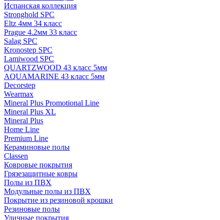
Испанская коллекция
Stronghold SPC
Eltz 4мм 34 класс
Prague 4.2мм 33 класс
Salag SPC
Kronostep SPC
Lamiwood SPC
QUARTZWOOD 43 класс 5мм
AQUAMARINE 43 класс 5мм
Decorstep
Wearmax
Mineral Plus Promotional Line
Mineral Plus XL
Mineral Plus
Home Line
Premium Line
Кераминовые полы
Classen
Ковровые покрытия
Грязезащитные ковры
Полы из ПВХ
Модульные полы из ПВХ
Покрытие из резиновой крошки
Резиновые полы
Уличные покрытия