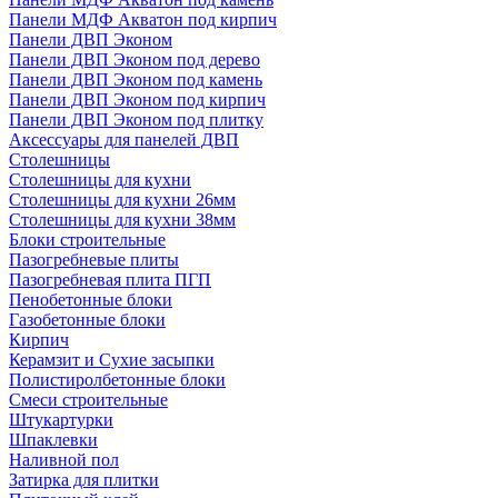
Панели МДФ Акватон под кирпич
Панели ДВП Эконом
Панели ДВП Эконом под дерево
Панели ДВП Эконом под камень
Панели ДВП Эконом под кирпич
Панели ДВП Эконом под плитку
Аксессуары для панелей ДВП
Столешницы
Столешницы для кухни
Столешницы для кухни 26мм
Столешницы для кухни 38мм
Блоки строительные
Пазогребневые плиты
Пазогребневая плита ПГП
Пенобетонные блоки
Газобетонные блоки
Кирпич
Керамзит и Сухие засыпки
Полистиролбетонные блоки
Смеси строительные
Штукартурки
Шпаклевки
Наливной пол
Затирка для плитки