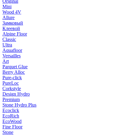
Original
Mini
Wood 4V
Allure
Замковый
Клеевой
Alpine Floor
Classic
Ultra
Aquafloor
Versailles
Art
Parquet Glue
Berry Alloc
Pure-click
PureLoc
Corkstyle
Design Hydro
Premium
Stone Hydro Plus
Ecoclick
EcoRich
EcoWood
Fine Floor
Stone