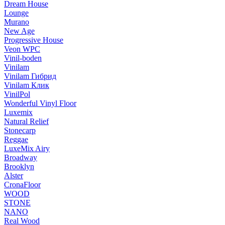
Dream House
Lounge
Murano
New Age
Progressive House
Veon WPC
Vinil-boden
Vinilam
Vinilam Гибрид
Vinilam Клик
VinilPol
Wonderful Vinyl Floor
Luxemix
Natural Relief
Stonecarp
Reggae
LuxeMix Airy
Broadway
Brooklyn
Alster
CronaFloor
WOOD
STONE
NANO
Real Wood