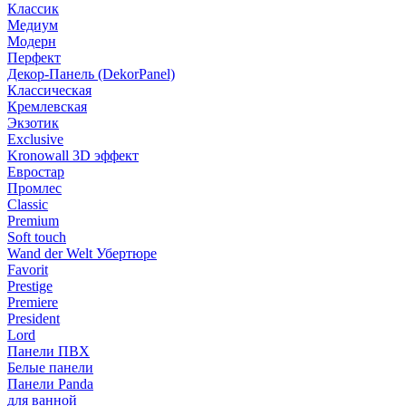
Классик
Медиум
Модерн
Перфект
Декор-Панель (DekorPanel)
Классическая
Кремлевская
Экзотик
Exclusive
Kronowall 3D эффект
Евростар
Промлес
Classic
Premium
Soft touch
Wand der Welt Убертюре
Favorit
Prestige
Premiere
President
Lord
Панели ПВХ
Белые панели
Панели Panda
для ванной