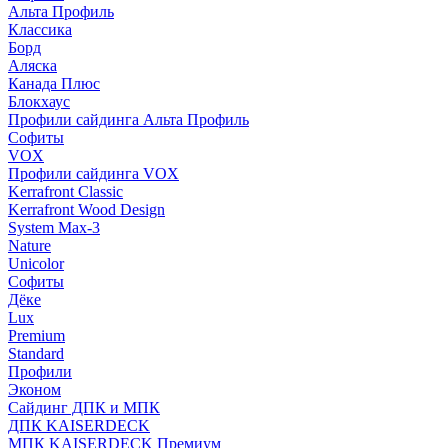
Альта Профиль
Классика
Борд
Аляска
Канада Плюс
Блокхаус
Профили сайдинга Альта Профиль
Софиты
VOX
Профили сайдинга VOX
Kerrafront Classic
Kerrafront Wood Design
System Max-3
Nature
Unicolor
Софиты
Дёке
Lux
Premium
Standard
Профили
Эконом
Сайдинг ДПК и МПК
ДПК KAISERDECK
МПК KAISERDECK Премиум