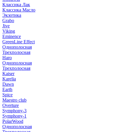
Классика Лак
Классика Масло
Экзотика
Grabo
Jive
Viking
Eminence
GreenLine Effect
Однополосная
Трехполосная
Haro
Однополосная
Трехполосная
Kaiser
Karelia
Dawn
Earth
Spice
Maestro club
Overture
Symphony-3
Symphony-1
PolarWood
Однополосная
Трехполосная