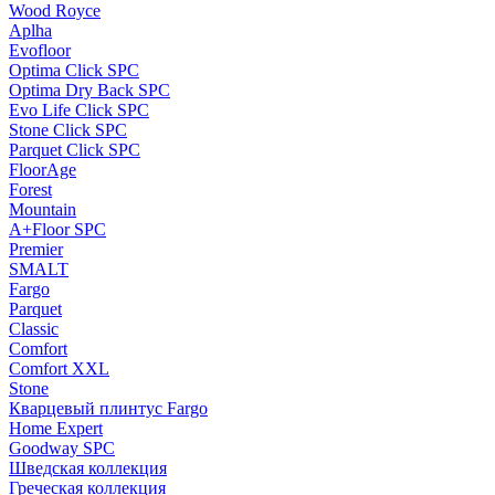
Wood Royce
Aplha
Evofloor
Optima Click SPC
Optima Dry Back SPC
Evo Life Click SPC
Stone Click SPC
Parquet Click SPC
FloorAge
Forest
Mountain
A+Floor SPC
Premier
SMALT
Fargo
Parquet
Classic
Comfort
Comfort XXL
Stone
Кварцевый плинтус Fargo
Home Expert
Goodway SPC
Шведская коллекция
Греческая коллекция