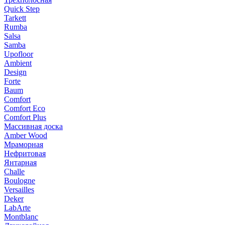
Quick Step
Tarkett
Rumba
Salsa
Samba
Upofloor
Ambient
Design
Forte
Baum
Comfort
Comfort Eco
Comfort Plus
Массивная доска
Amber Wood
Мраморная
Нефритовая
Янтарная
Challe
Boulogne
Versailles
Deker
LabArte
Montblanc