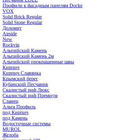
Профили к фасадным панелям Docke
VOX
Solid Brick Regular
Solid Stone Regular
Доломит
Airside
New
Rockvin
Альпийский Камень
Альпийский Камень 2м
Альпийский прокрашенные швы
Кирпич
Кирпич Славянка
Крымский берег
Кубанский Песчаник
Скалистый риф Люкс
Скалистый риф Премиум
Сланец
Альта Профиль
под Кирпич
под Камень
Водосточные системы
MUROL
Желоба