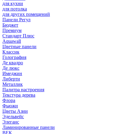
для кухни
для потолка
для других помещений
Панели Регул
Бюджет
Премиум
Стандарт Плюс
Aquawall
Цветные панели
Классик
Голография
Де квадро
Де люкс
Имеджин
Либерти
Металлик
Палитра настроения
Текстура дерева
Флора
Фьюжн
Цветы Азии
Эдельвейс
Элеганс
Ламинированные панели
ВЕК