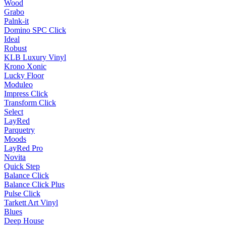
Wood
Grabo
Palnk-it
Domino SPC Click
Ideal
Robust
KLB Luxury Vinyl
Krono Xonic
Lucky Floor
Moduleo
Impress Click
Transform Click
Select
LayRed
Parquetry
Moods
LayRed Pro
Novita
Quick Step
Balance Click
Balance Click Plus
Pulse Click
Tarkett Art Vinyl
Blues
Deep House