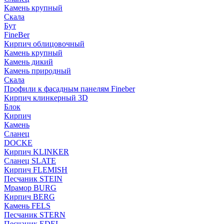
Камень крупный
Скала
Бут
FineBer
Кирпич облицовочный
Камень крупный
Камень дикий
Камень природный
Скала
Профили к фасадным панелям Fineber
Кирпич клинкерный 3D
Блок
Кирпич
Камень
Сланец
DOCKE
Кирпич KLINKER
Сланец SLATE
Кирпич FLEMISH
Пес­ча­ник STEIN
Мрамор BURG
Кирпич BERG
Камень FELS
Пес­ча­ник STERN
Пес­ча­ник EDEL