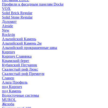
Профили к фасадным панелям Docke
VOX
Solid Brick Regular
Solid Stone Regular
Доломит
Airside
New
Rockvin
Альпийский Камень
Альпийский Камень 2м
Альпийский прокрашенные швы
Кирпич
Кирпич Славянка
Крымский берег
Кубанский Песчаник
Скалистый риф Люкс
Скалистый риф Премиум
Сланец
Альта Профиль
под Кирпич
под Камень
Водосточные системы
MUROL
Желоба