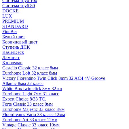
Система труб 100
Система труб 80
DÖCKE
LUX
PREMIUM
STANDARD
FineBer
Белый цвет
Коричневый цвет
Ступень ДПК
KasierDeck
Ламинат
Kronospan
Castello Classic 32 класс 8мм
Eurohome Loft 32 класс 8мм
Victory Fiorentino Twin Click 8mm 32 AC4 4V-Groove
Atlantic 8мм 32 класс
White Box twin click 8мм 32 кл
Eurohome Light 7мм 31 класс
Expert Choice 8/33 TC.
Forte Classic 33 класс 8мм
Eurohome Majestic 33 класс 8мм
Floordreams Vario 33 класс 12мм
Eurohome Art 33 класс 12мм
Vintage Classic 33 класс 10мм