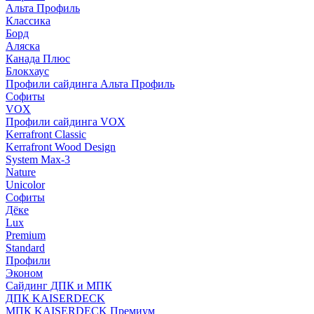
Альта Профиль
Классика
Борд
Аляска
Канада Плюс
Блокхаус
Профили сайдинга Альта Профиль
Софиты
VOX
Профили сайдинга VOX
Kerrafront Classic
Kerrafront Wood Design
System Max-3
Nature
Unicolor
Софиты
Дёке
Lux
Premium
Standard
Профили
Эконом
Сайдинг ДПК и МПК
ДПК KAISERDECK
МПК KAISERDECK Премиум