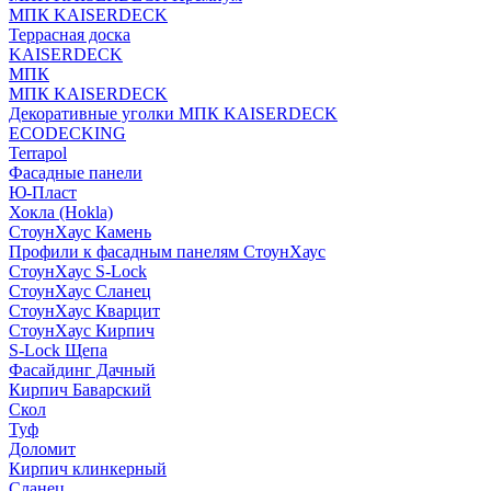
МПК KAISERDECK
Террасная доска
KAISERDECK
МПК
МПК KAISERDECK
Декоративные уголки МПК KAISERDECK
ECODECKING
Terrapol
Фасадные панели
Ю-Пласт
Хокла (Hokla)
СтоунХаус Камень
Профили к фасадным панелям СтоунХаус
СтоунХаус S-Lock
СтоунХаус Сланец
СтоунХаус Кварцит
СтоунХаус Кирпич
S-Lock Щепа
Фасайдинг Дачный
Кирпич Баварский
Скол
Туф
Доломит
Кирпич клинкерный
Сланец