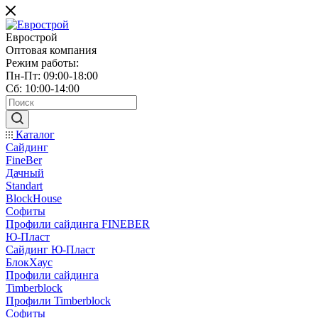
Еврострой
Оптовая компания
Режим работы:
Пн-Пт: 09:00-18:00
Сб: 10:00-14:00
Каталог
Сайдинг
FineBer
Дачный
Standart
BlockHouse
Софиты
Профили сайдинга FINEBER
Ю-Пласт
Сайдинг Ю-Пласт
БлокХаус
Профили сайдинга
Timberblock
Профили Timberblock
Софиты