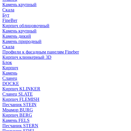
Камень крупный
Скала
Бут
FineBer
Кирпич облицовочный
Камень крупный
Камень дикий
Камень природный
Скала
Профили к фасадным панелям Fineber
Кирпич клинкерный 3D
Блок
Кирпич
Камень
Сланец
DOCKE
Кирпич KLINKER
Сланец SLATE
Кирпич FLEMISH
Пес­ча­ник STEIN
Мрамор BURG
Кирпич BERG
Камень FELS
Пес­ча­ник STERN
Пес­ча­ник EDEL