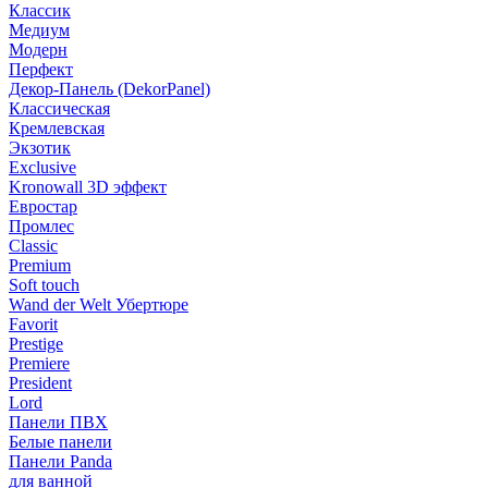
Классик
Медиум
Модерн
Перфект
Декор-Панель (DekorPanel)
Классическая
Кремлевская
Экзотик
Exclusive
Kronowall 3D эффект
Евростар
Промлес
Classic
Premium
Soft touch
Wand der Welt Убертюре
Favorit
Prestige
Premiere
President
Lord
Панели ПВХ
Белые панели
Панели Panda
для ванной