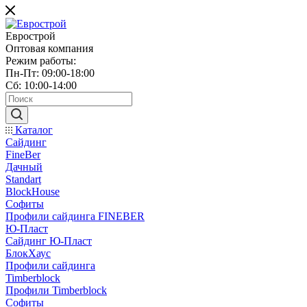
Еврострой
Оптовая компания
Режим работы:
Пн-Пт: 09:00-18:00
Сб: 10:00-14:00
Каталог
Сайдинг
FineBer
Дачный
Standart
BlockHouse
Софиты
Профили сайдинга FINEBER
Ю-Пласт
Сайдинг Ю-Пласт
БлокХаус
Профили сайдинга
Timberblock
Профили Timberblock
Софиты