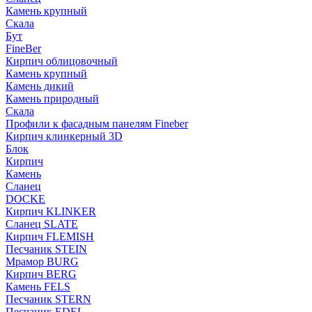
Камень крупный
Скала
Бут
FineBer
Кирпич облицовочный
Камень крупный
Камень дикий
Камень природный
Скала
Профили к фасадным панелям Fineber
Кирпич клинкерный 3D
Блок
Кирпич
Камень
Сланец
DOCKE
Кирпич KLINKER
Сланец SLATE
Кирпич FLEMISH
Пес­ча­ник STEIN
Мрамор BURG
Кирпич BERG
Камень FELS
Пес­ча­ник STERN
Пес­ча­ник EDEL