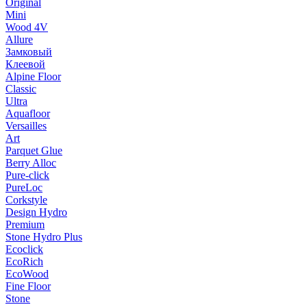
Original
Mini
Wood 4V
Allure
Замковый
Клеевой
Alpine Floor
Classic
Ultra
Aquafloor
Versailles
Art
Parquet Glue
Berry Alloc
Pure-click
PureLoc
Corkstyle
Design Hydro
Premium
Stone Hydro Plus
Ecoclick
EcoRich
EcoWood
Fine Floor
Stone