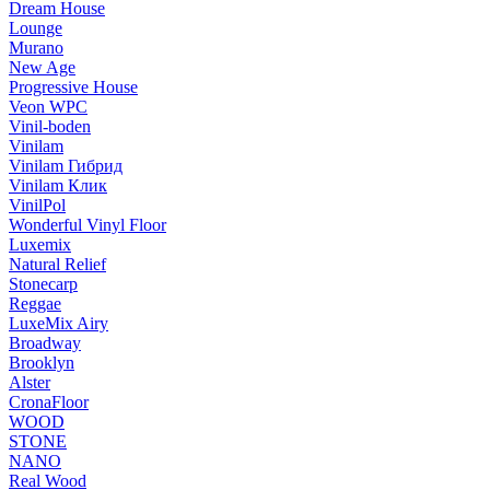
Dream House
Lounge
Murano
New Age
Progressive House
Veon WPC
Vinil-boden
Vinilam
Vinilam Гибрид
Vinilam Клик
VinilPol
Wonderful Vinyl Floor
Luxemix
Natural Relief
Stonecarp
Reggae
LuxeMix Airy
Broadway
Brooklyn
Alster
CronaFloor
WOOD
STONE
NANO
Real Wood