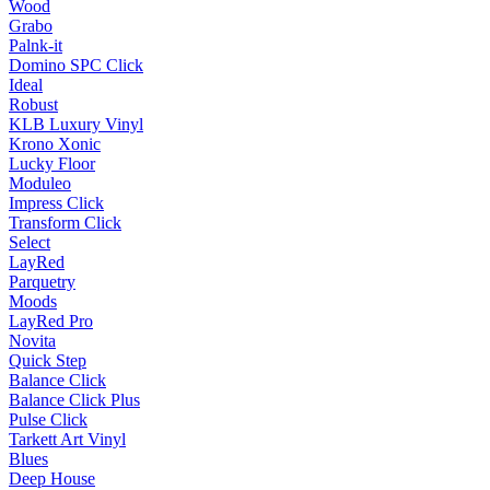
Wood
Grabo
Palnk-it
Domino SPC Click
Ideal
Robust
KLB Luxury Vinyl
Krono Xonic
Lucky Floor
Moduleo
Impress Click
Transform Click
Select
LayRed
Parquetry
Moods
LayRed Pro
Novita
Quick Step
Balance Click
Balance Click Plus
Pulse Click
Tarkett Art Vinyl
Blues
Deep House