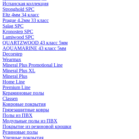
Испанская коллекция
Stronghold SPC
Eltz 4мм 34 класс
Prague 4.2мм 33 класс
Salag SPC
Kronostep SPC
Lamiwood SPC
QUARTZWOOD 43 класс 5мм
AQUAMARINE 43 класс 5мм
Decorstep
Wearmax
Mineral Plus Promotional Line
Mineral Plus XL
Mineral Plus
Home Line
Premium Line
Кераминовые полы
Classen
Ковровые покрытия
Грязезащитные ковры
Полы из ПВХ
Модульные полы из ПВХ
Покрытие из резиновой крошки
Резиновые полы
Уличные покрытия