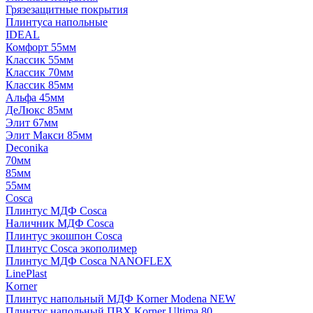
Грязезащитные покрытия
Плинтуса напольные
IDEAL
Комфорт 55мм
Классик 55мм
Классик 70мм
Классик 85мм
Альфа 45мм
ДеЛюкс 85мм
Элит 67мм
Элит Макси 85мм
Deconika
70мм
85мм
55мм
Cosca
Плинтус МДФ Cosca
Наличник МДФ Cosca
Плинтус экошпон Cosca
Плинтус Cosca экополимер
Плинтус МДФ Cosca NANOFLEX
LinePlast
Korner
Плинтус напольный МДФ Korner Modena NEW
Плинтус напольный ПВХ Korner Ultima 80