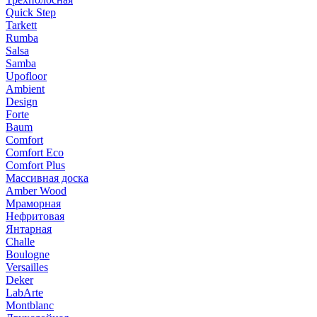
Quick Step
Tarkett
Rumba
Salsa
Samba
Upofloor
Ambient
Design
Forte
Baum
Comfort
Comfort Eco
Comfort Plus
Массивная доска
Amber Wood
Мраморная
Нефритовая
Янтарная
Challe
Boulogne
Versailles
Deker
LabArte
Montblanc