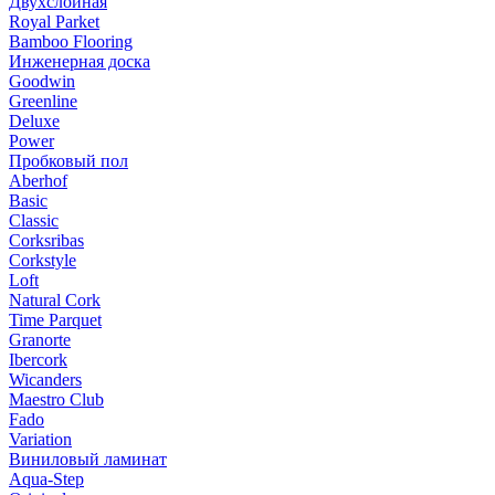
Двухслойная
Royal Parket
Bamboo Flooring
Инженерная доска
Goodwin
Greenline
Deluxe
Power
Пробковый пол
Aberhof
Basic
Classic
Corksribas
Corkstyle
Loft
Natural Cork
Time Parquet
Granorte
Ibercork
Wicanders
Мaestro Club
Fado
Variation
Виниловый ламинат
Aqua-Step