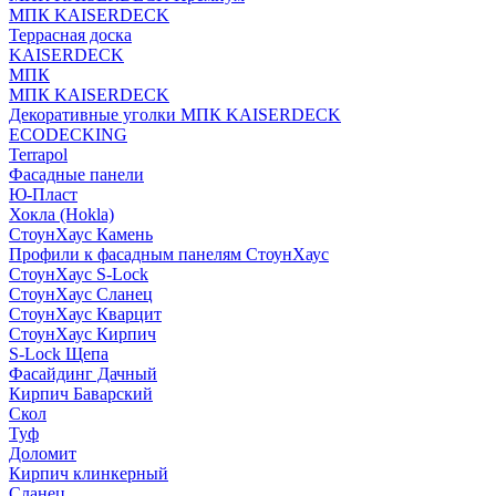
МПК KAISERDECK
Террасная доска
KAISERDECK
МПК
МПК KAISERDECK
Декоративные уголки МПК KAISERDECK
ECODECKING
Terrapol
Фасадные панели
Ю-Пласт
Хокла (Hokla)
СтоунХаус Камень
Профили к фасадным панелям СтоунХаус
СтоунХаус S-Lock
СтоунХаус Сланец
СтоунХаус Кварцит
СтоунХаус Кирпич
S-Lock Щепа
Фасайдинг Дачный
Кирпич Баварский
Скол
Туф
Доломит
Кирпич клинкерный
Сланец