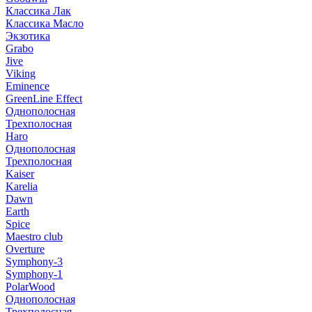
Классика Лак
Классика Масло
Экзотика
Grabo
Jive
Viking
Eminence
GreenLine Effect
Однополосная
Трехполосная
Haro
Однополосная
Трехполосная
Kaiser
Karelia
Dawn
Earth
Spice
Maestro club
Overture
Symphony-3
Symphony-1
PolarWood
Однополосная
Трехполосная