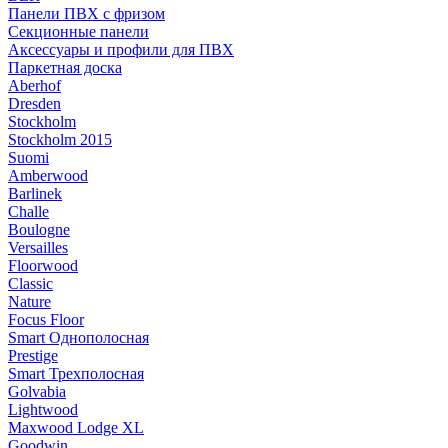
Панели ПВХ с фризом
Секционные панели
Аксессуары и профили для ПВХ
Паркетная доска
Aberhof
Dresden
Stockholm
Stockholm 2015
Suomi
Amberwood
Barlinek
Challe
Boulogne
Versailles
Floorwood
Classic
Nature
Focus Floor
Smart Однополосная
Prestige
Smart Трехполосная
Golvabia
Lightwood
Maxwood Lodge XL
Goodwin