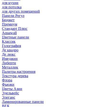
для кухни
для потолка
для других помещений
Панели Регул
Бюджет
Премиум
Стандарт Плюс
Aquawall
Цветные панели
Классик
Голография
Де квадро
Де люкс
Имеджин
Либерти
Металлик
Палитра настроения
Текстура дерева
Флора
Фьюжн
Цветы Азии
Эдельвейс
Элеганс
Ламинированные панели
ВЕК