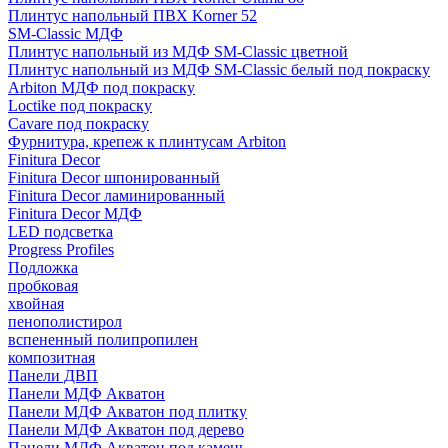
Плинтус напольный ПВХ Korner 52
SM-Classic МДФ
Плинтус напольный из МДФ SM-Classic цветной
Плинтус напольный из МДФ SM-Classic белый под покраску
Arbiton МДФ под покраску
Loctike под покраску
Cavare под покраску
Фурнитура, крепеж к плинтусам Arbiton
Finitura Decor
Finitura Decor шпонированный
Finitura Decor ламинированный
Finitura Decor МДФ
LED подсветка
Progress Profiles
Подложка
пробковая
хвойная
пенополистирол
вспененный полипропилен
композитная
Панели ДВП
Панели МДФ Акватон
Панели МДФ Акватон под плитку
Панели МДФ Акватон под дерево
Панели МДФ Акватон под камень