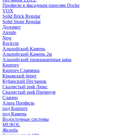
Профили к фасадным панелям Docke
VOX
Solid Brick Regular
Solid Stone Regular
Доломит
Airside
New
Rockvin
Альпийский Камень
Альпийский Камень 2м
Альпийский прокрашенные швы
Кирпич
Кирпич Славянка
Крымский берег
Кубанский Песчаник
Скалистый риф Люкс
Скалистый риф Премиум
Сланец
Альта Профиль
под Кирпич
под Камень
Водосточные системы
MUROL
Желоба