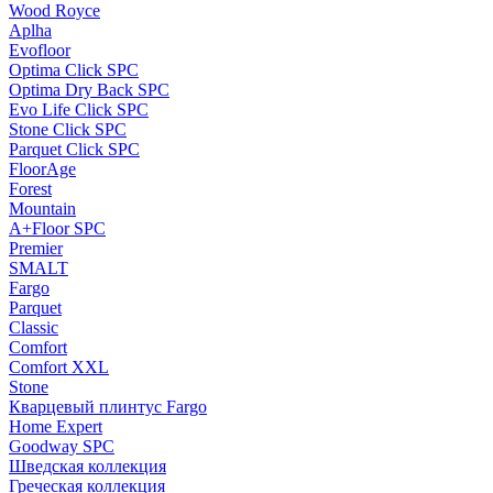
Wood Royce
Aplha
Evofloor
Optima Click SPC
Optima Dry Back SPC
Evo Life Click SPC
Stone Click SPC
Parquet Click SPC
FloorAge
Forest
Mountain
A+Floor SPC
Premier
SMALT
Fargo
Parquet
Classic
Comfort
Comfort XXL
Stone
Кварцевый плинтус Fargo
Home Expert
Goodway SPC
Шведская коллекция
Греческая коллекция