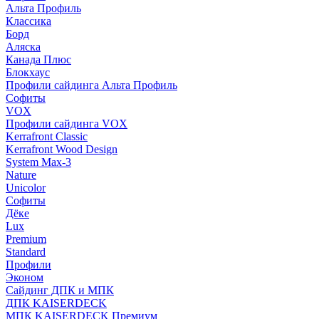
Альта Профиль
Классика
Борд
Аляска
Канада Плюс
Блокхаус
Профили сайдинга Альта Профиль
Софиты
VOX
Профили сайдинга VOX
Kerrafront Classic
Kerrafront Wood Design
System Max-3
Nature
Unicolor
Софиты
Дёке
Lux
Premium
Standard
Профили
Эконом
Сайдинг ДПК и МПК
ДПК KAISERDECK
МПК KAISERDECK Премиум