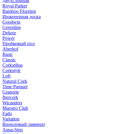
Двухслойная
Royal Parket
Bamboo Flooring
Инженерная доска
Goodwin
Greenline
Deluxe
Power
Пробковый пол
Aberhof
Basic
Classic
Corksribas
Corkstyle
Loft
Natural Cork
Time Parquet
Granorte
Ibercork
Wicanders
Мaestro Club
Fado
Variation
Виниловый ламинат
Aqua-Step