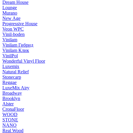
Dream House
Lounge
Murano
New Age
Progressive House
Veon WPC
Vinil-boden
Vinilam
Vinilam Гибрид
Vinilam Клик
VinilPol
Wonderful Vinyl Floor
Luxemix
Natural Relief
Stonecarp
Reggae
LuxeMix Airy
Broadway
Brooklyn
Alster
CronaFloor
WOOD
STONE
NANO
Real Wood