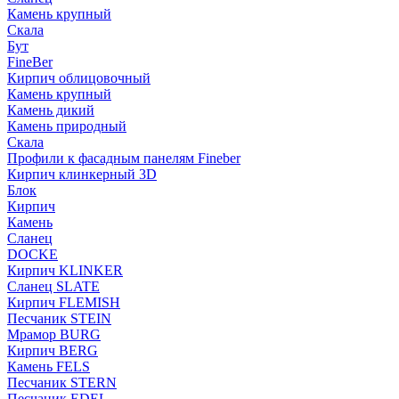
Камень крупный
Скала
Бут
FineBer
Кирпич облицовочный
Камень крупный
Камень дикий
Камень природный
Скала
Профили к фасадным панелям Fineber
Кирпич клинкерный 3D
Блок
Кирпич
Камень
Сланец
DOCKE
Кирпич KLINKER
Сланец SLATE
Кирпич FLEMISH
Пес­ча­ник STEIN
Мрамор BURG
Кирпич BERG
Камень FELS
Пес­ча­ник STERN
Пес­ча­ник EDEL