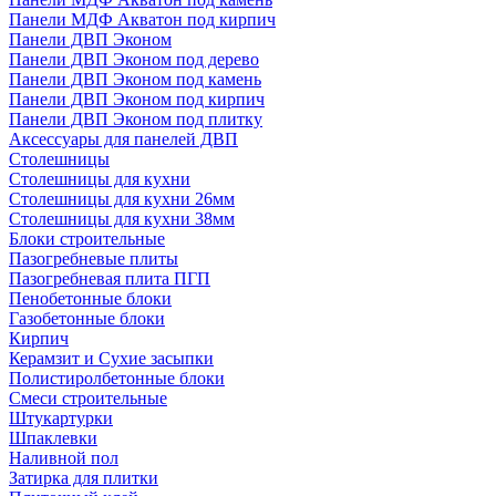
Панели МДФ Акватон под кирпич
Панели ДВП Эконом
Панели ДВП Эконом под дерево
Панели ДВП Эконом под камень
Панели ДВП Эконом под кирпич
Панели ДВП Эконом под плитку
Аксессуары для панелей ДВП
Столешницы
Столешницы для кухни
Столешницы для кухни 26мм
Столешницы для кухни 38мм
Блоки строительные
Пазогребневые плиты
Пазогребневая плита ПГП
Пенобетонные блоки
Газобетонные блоки
Кирпич
Керамзит и Сухие засыпки
Полистиролбетонные блоки
Смеси строительные
Штукартурки
Шпаклевки
Наливной пол
Затирка для плитки