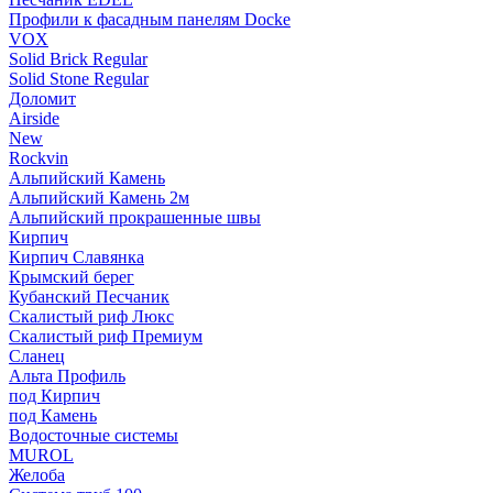
Профили к фасадным панелям Docke
VOX
Solid Brick Regular
Solid Stone Regular
Доломит
Airside
New
Rockvin
Альпийский Камень
Альпийский Камень 2м
Альпийский прокрашенные швы
Кирпич
Кирпич Славянка
Крымский берег
Кубанский Песчаник
Скалистый риф Люкс
Скалистый риф Премиум
Сланец
Альта Профиль
под Кирпич
под Камень
Водосточные системы
MUROL
Желоба