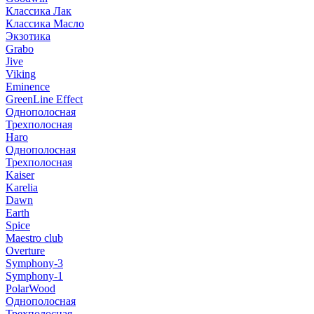
Классика Лак
Классика Масло
Экзотика
Grabo
Jive
Viking
Eminence
GreenLine Effect
Однополосная
Трехполосная
Haro
Однополосная
Трехполосная
Kaiser
Karelia
Dawn
Earth
Spice
Maestro club
Overture
Symphony-3
Symphony-1
PolarWood
Однополосная
Трехполосная