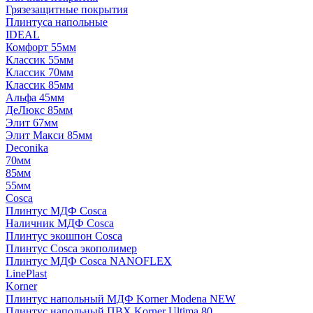
Грязезащитные покрытия
Плинтуса напольные
IDEAL
Комфорт 55мм
Классик 55мм
Классик 70мм
Классик 85мм
Альфа 45мм
ДеЛюкс 85мм
Элит 67мм
Элит Макси 85мм
Deconika
70мм
85мм
55мм
Cosca
Плинтус МДФ Cosca
Наличник МДФ Cosca
Плинтус экошпон Cosca
Плинтус Cosca экополимер
Плинтус МДФ Cosca NANOFLEX
LinePlast
Korner
Плинтус напольный МДФ Korner Modena NEW
Плинтус напольный ПВХ Korner Ultima 80