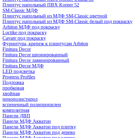
Плинтус напольный ПВХ Korner 52
SM-Classic МДФ
Плинтус напольный из МДФ SM-Classic цветной
Плинтус напольный из МДФ SM-Classic белый под покраску
Arbiton МДФ под покраску
Loctike под покраску
Cavare под покраску
Фурнитура, крепеж к плинтусам Arbiton
Finitura Decor
Finitura Decor шпонированный
Finitura Decor ламинированный
Finitura Decor МДФ
LED подсветка
Progress Profiles
Подложка
пробковая
хвойная
пенополистирол
вспененный полипропилен
композитная
Панели ДВП
Панели МДФ Акватон
Панели МДФ Акватон под плитку
Панели МДФ Акватон под дерево
Панели МДФ Акватон под камень