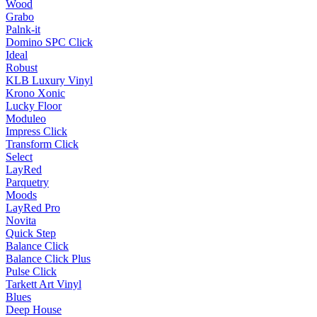
Wood
Grabo
Palnk-it
Domino SPC Click
Ideal
Robust
KLB Luxury Vinyl
Krono Xonic
Lucky Floor
Moduleo
Impress Click
Transform Click
Select
LayRed
Parquetry
Moods
LayRed Pro
Novita
Quick Step
Balance Click
Balance Click Plus
Pulse Click
Tarkett Art Vinyl
Blues
Deep House