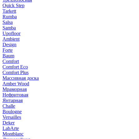
Quick Step
Tarkett
Rumba
Salsa
Samba
Upofloor
Ambient
Design
Forte
Baum
Comfort
Comfort Eco
Comfort Plus
Массивная доска
Amber Wood
Мраморная
Нефритовая
Янтарная
Challe
Boulogne
Versailles
Deker
LabArte
Montblanc