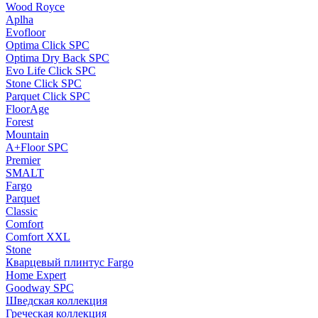
Wood Royce
Aplha
Evofloor
Optima Click SPC
Optima Dry Back SPC
Evo Life Click SPC
Stone Click SPC
Parquet Click SPC
FloorAge
Forest
Mountain
A+Floor SPC
Premier
SMALT
Fargo
Parquet
Classic
Comfort
Comfort XXL
Stone
Кварцевый плинтус Fargo
Home Expert
Goodway SPC
Шведская коллекция
Греческая коллекция