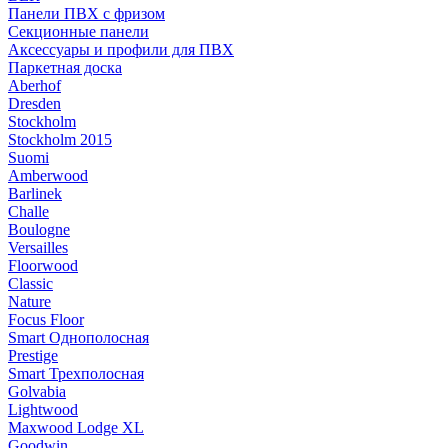
Панели ПВХ с фризом
Секционные панели
Аксессуары и профили для ПВХ
Паркетная доска
Aberhof
Dresden
Stockholm
Stockholm 2015
Suomi
Amberwood
Barlinek
Challe
Boulogne
Versailles
Floorwood
Classic
Nature
Focus Floor
Smart Однополосная
Prestige
Smart Трехполосная
Golvabia
Lightwood
Maxwood Lodge XL
Goodwin