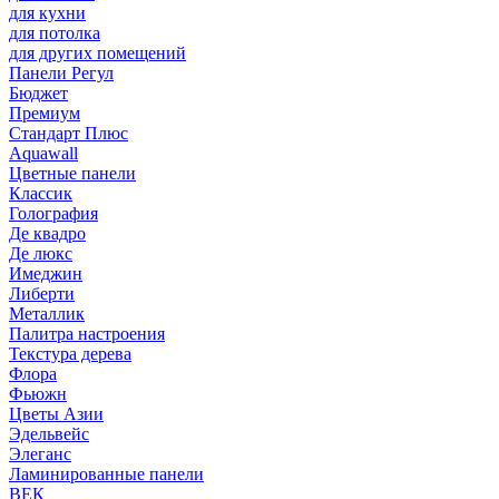
для кухни
для потолка
для других помещений
Панели Регул
Бюджет
Премиум
Стандарт Плюс
Aquawall
Цветные панели
Классик
Голография
Де квадро
Де люкс
Имеджин
Либерти
Металлик
Палитра настроения
Текстура дерева
Флора
Фьюжн
Цветы Азии
Эдельвейс
Элеганс
Ламинированные панели
ВЕК