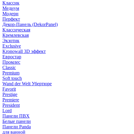
Классик
Медиум
Модерн
Перфект
Декор-Панель (DekorPanel)
Классическая
Кремлевская
Экзотик
Exclusive
Kronowall 3D эффект
Евростар
Промлес
Classic
Premium
Soft touch
Wand der Welt Убертюре
Favorit
Prestige
Premiere
President
Lord
Панели ПВХ
Белые панели
Панели Panda
для ванной