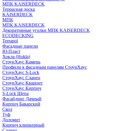
МПК KAISERDECK
Террасная доска
KAISERDECK
МПК
МПК KAISERDECK
Декоративные уголки МПК KAISERDECK
ECODECKING
Terrapol
Фасадные панели
Ю-Пласт
Хокла (Hokla)
СтоунХаус Камень
Профили к фасадным панелям СтоунХаус
СтоунХаус S-Lock
СтоунХаус Сланец
СтоунХаус Кварцит
СтоунХаус Кирпич
S-Lock Щепа
Фасайдинг Дачный
Кирпич Баварский
Скол
Туф
Доломит
Кирпич клинкерный
Сланец