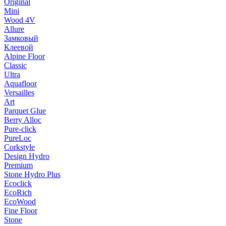
Original
Mini
Wood 4V
Allure
Замковый
Клеевой
Alpine Floor
Classic
Ultra
Aquafloor
Versailles
Art
Parquet Glue
Berry Alloc
Pure-click
PureLoc
Corkstyle
Design Hydro
Premium
Stone Hydro Plus
Ecoclick
EcoRich
EcoWood
Fine Floor
Stone