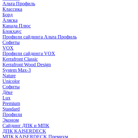
Альта Профиль
Классика
Борд
Аляска
Канада Плюс
Блокхаус
Профили сайдинга Альта Профиль
Софиты
VOX
Профили сайдинга VOX
Kerrafront Classic
Kerrafront Wood Design
System Max-3
Nature
Unicolor
Софиты
Дёке
Lux
Premium
Standard
Профили
Эконом
Сайдинг ДПК и МПК
ДПК KAISERDECK
МПК KAISERDECK Премиум