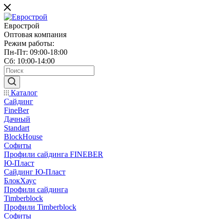
Еврострой
Оптовая компания
Режим работы:
Пн-Пт: 09:00-18:00
Сб: 10:00-14:00
Каталог
Сайдинг
FineBer
Дачный
Standart
BlockHouse
Софиты
Профили сайдинга FINEBER
Ю-Пласт
Сайдинг Ю-Пласт
БлокХаус
Профили сайдинга
Timberblock
Профили Timberblock
Софиты