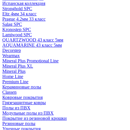
Испанская коллекция
Stronghold SPC
Eltz 4мм 34 класс
Prague 4.2мм 33 класс
Salag SPC
Kronostep SPC
Lamiwood SPC
QUARTZWOOD 43 класс 5мм
AQUAMARINE 43 класс 5мм
Decorstep
Wearmax
Mineral Plus Promotional Line
Mineral Plus XL
Mineral Plus
Home Line
Premium Line
Кераминовые полы
Classen
Ковровые покрытия
Грязезащитные ковры
Полы из ПВХ
Модульные полы из ПВХ
Покрытие из резиновой крошки
Резиновые полы
Уличные покрытия