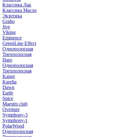
Классика Лак
Классика Масло
Экзотика
Grabo
Jive
Viking
Eminence
GreenLine Effect
Однополосная
Трехполосная
Haro
Однополосная
Трехполосная
Kaiser
Karelia
Dawn
Earth
Spice
Maestro club
Overture
Symphony-3
Symphony-1
PolarWood
Однополосная
Трехполосная