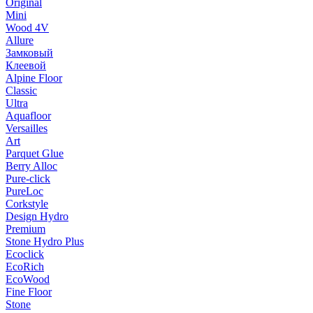
Original
Mini
Wood 4V
Allure
Замковый
Клеевой
Alpine Floor
Classic
Ultra
Aquafloor
Versailles
Art
Parquet Glue
Berry Alloc
Pure-click
PureLoc
Corkstyle
Design Hydro
Premium
Stone Hydro Plus
Ecoclick
EcoRich
EcoWood
Fine Floor
Stone