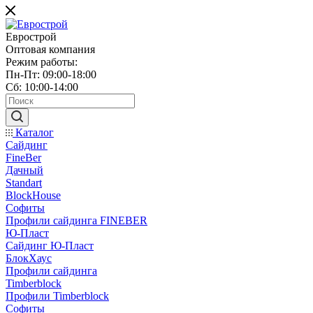
Еврострой
Оптовая компания
Режим работы:
Пн-Пт: 09:00-18:00
Сб: 10:00-14:00
Каталог
Сайдинг
FineBer
Дачный
Standart
BlockHouse
Софиты
Профили сайдинга FINEBER
Ю-Пласт
Сайдинг Ю-Пласт
БлокХаус
Профили сайдинга
Timberblock
Профили Timberblock
Софиты