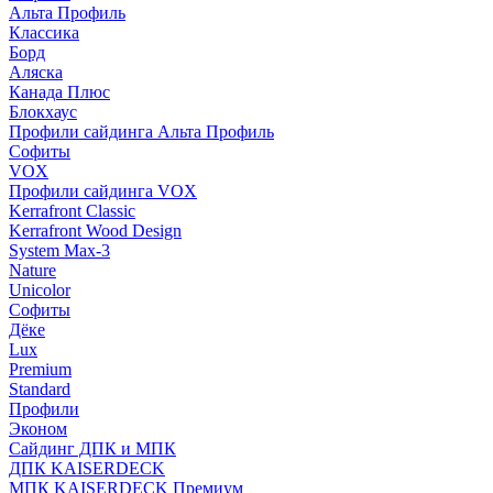
Альта Профиль
Классика
Борд
Аляска
Канада Плюс
Блокхаус
Профили сайдинга Альта Профиль
Софиты
VOX
Профили сайдинга VOX
Kerrafront Classic
Kerrafront Wood Design
System Max-3
Nature
Unicolor
Софиты
Дёке
Lux
Premium
Standard
Профили
Эконом
Сайдинг ДПК и МПК
ДПК KAISERDECK
МПК KAISERDECK Премиум