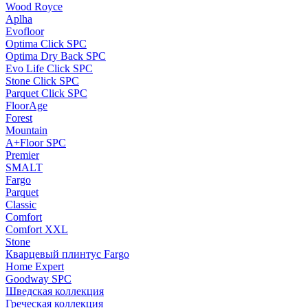
Wood Royce
Aplha
Evofloor
Optima Click SPC
Optima Dry Back SPC
Evo Life Click SPC
Stone Click SPC
Parquet Click SPC
FloorAge
Forest
Mountain
A+Floor SPC
Premier
SMALT
Fargo
Parquet
Classic
Comfort
Comfort XXL
Stone
Кварцевый плинтус Fargo
Home Expert
Goodway SPC
Шведская коллекция
Греческая коллекция