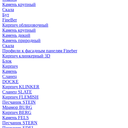
Камень крупный
Скала
Бут
FineBer
Кирпич облицовочный
Камень крупный
Камень дикий
Камень природный
Скала
Профили к фасадным панелям Fineber
Кирпич клинкерный 3D
Блок
Кирпич
Камень
Сланец
DOCKE
Кирпич KLINKER
Сланец SLATE
Кирпич FLEMISH
Пес­ча­ник STEIN
Мрамор BURG
Кирпич BERG
Камень FELS
Пес­ча­ник STERN
Пес­ча­ник EDEL