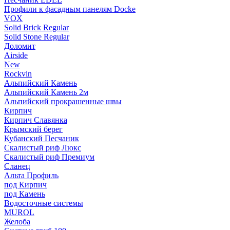
Профили к фасадным панелям Docke
VOX
Solid Brick Regular
Solid Stone Regular
Доломит
Airside
New
Rockvin
Альпийский Камень
Альпийский Камень 2м
Альпийский прокрашенные швы
Кирпич
Кирпич Славянка
Крымский берег
Кубанский Песчаник
Скалистый риф Люкс
Скалистый риф Премиум
Сланец
Альта Профиль
под Кирпич
под Камень
Водосточные системы
MUROL
Желоба