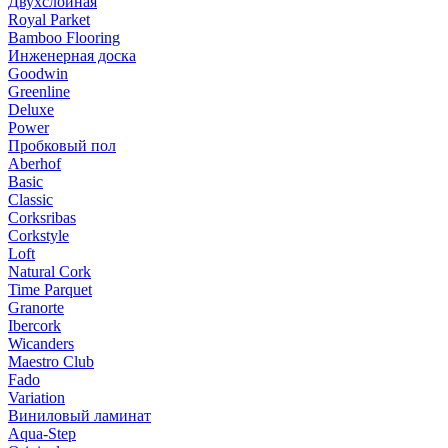
Двухслойная
Royal Parket
Bamboo Flooring
Инженерная доска
Goodwin
Greenline
Deluxe
Power
Пробковый пол
Aberhof
Basic
Classic
Corksribas
Corkstyle
Loft
Natural Cork
Time Parquet
Granorte
Ibercork
Wicanders
Мaestro Club
Fado
Variation
Виниловый ламинат
Aqua-Step