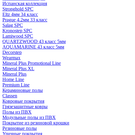
Испанская коллекция
Stronghold SPC
Eltz 4мм 34 класс
Prague 4.2мм 33 класс
Salag SPC
Kronostep SPC
Lamiwood SPC
QUARTZWOOD 43 класс 5мм
AQUAMARINE 43 класс 5мм
Decorstep
Wearmax
Mineral Plus Promotional Line
Mineral Plus XL
Mineral Plus
Home Line
Premium Line
Кераминовые полы
Classen
Ковровые покрытия
Грязезащитные ковры
Полы из ПВХ
Модульные полы из ПВХ
Покрытие из резиновой крошки
Резиновые полы
Уличные покрытия