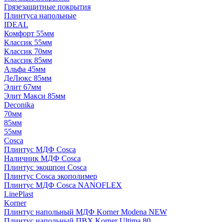
Грязезащитные покрытия
Плинтуса напольные
IDEAL
Комфорт 55мм
Классик 55мм
Классик 70мм
Классик 85мм
Альфа 45мм
ДеЛюкс 85мм
Элит 67мм
Элит Макси 85мм
Deconika
70мм
85мм
55мм
Cosca
Плинтус МДФ Cosca
Наличник МДФ Cosca
Плинтус экошпон Cosca
Плинтус Cosca экополимер
Плинтус МДФ Cosca NANOFLEX
LinePlast
Korner
Плинтус напольный МДФ Korner Modena NEW
Плинтус напольный ПВХ Korner Ultima 80