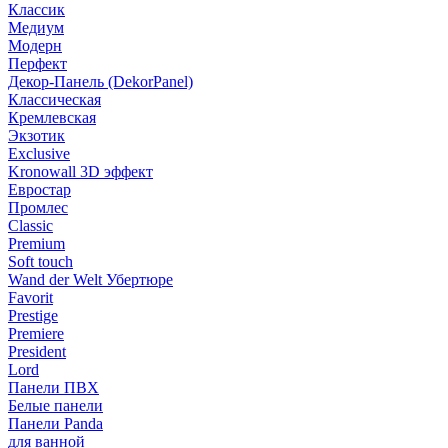
Классик
Медиум
Модерн
Перфект
Декор-Панель (DekorPanel)
Классическая
Кремлевская
Экзотик
Exclusive
Kronowall 3D эффект
Евростар
Промлес
Classic
Premium
Soft touch
Wand der Welt Убертюре
Favorit
Prestige
Premiere
President
Lord
Панели ПВХ
Белые панели
Панели Panda
для ванной