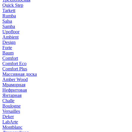
Quick Step
Tarkett
Rumba
Salsa
Samba
Upofloor
Ambient
Design
Forte
Baum
Comfort
Comfort Eco
Comfort Plus
Массивная доска
Amber Wood
Мраморная
Нефритовая
Янтарная
Challe
Boulogne
Versailles
Deker
LabArte
Montblanc