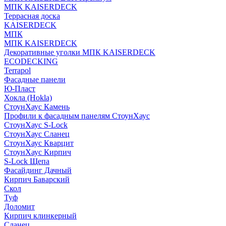
МПК KAISERDECK
Террасная доска
KAISERDECK
МПК
МПК KAISERDECK
Декоративные уголки МПК KAISERDECK
ECODECKING
Terrapol
Фасадные панели
Ю-Пласт
Хокла (Hokla)
СтоунХаус Камень
Профили к фасадным панелям СтоунХаус
СтоунХаус S-Lock
СтоунХаус Сланец
СтоунХаус Кварцит
СтоунХаус Кирпич
S-Lock Щепа
Фасайдинг Дачный
Кирпич Баварский
Скол
Туф
Доломит
Кирпич клинкерный
Сланец