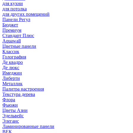
для кухни
для потолка
для других помещений
Панели Регул
Бюджет
Премиум
Стандарт Плюс
Aquawall
Цветные панели
Классик
Голография
Де квадро
Де люкс
Имеджин
Либерти
Металлик
Палитра настроения
Текстура дерева
Флора
Фьюжн
Цветы Азии
Эдельвейс
Элеганс
Ламинированные панели
ВЕК