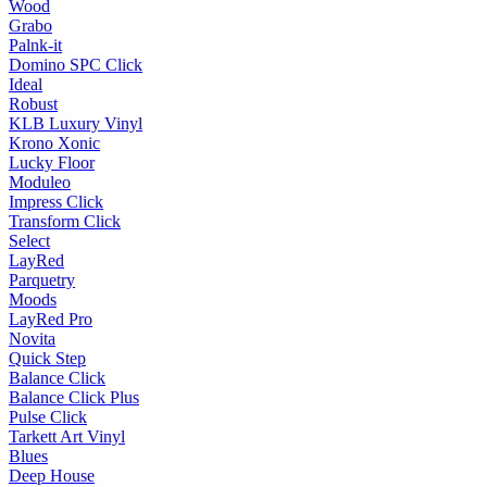
Wood
Grabo
Palnk-it
Domino SPC Click
Ideal
Robust
KLB Luxury Vinyl
Krono Xonic
Lucky Floor
Moduleo
Impress Click
Transform Click
Select
LayRed
Parquetry
Moods
LayRed Pro
Novita
Quick Step
Balance Click
Balance Click Plus
Pulse Click
Tarkett Art Vinyl
Blues
Deep House