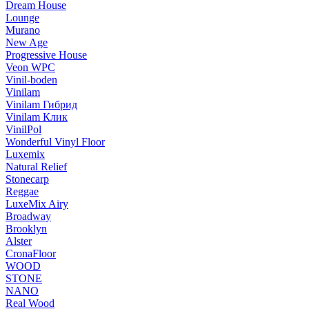
Dream House
Lounge
Murano
New Age
Progressive House
Veon WPC
Vinil-boden
Vinilam
Vinilam Гибрид
Vinilam Клик
VinilPol
Wonderful Vinyl Floor
Luxemix
Natural Relief
Stonecarp
Reggae
LuxeMix Airy
Broadway
Brooklyn
Alster
CronaFloor
WOOD
STONE
NANO
Real Wood