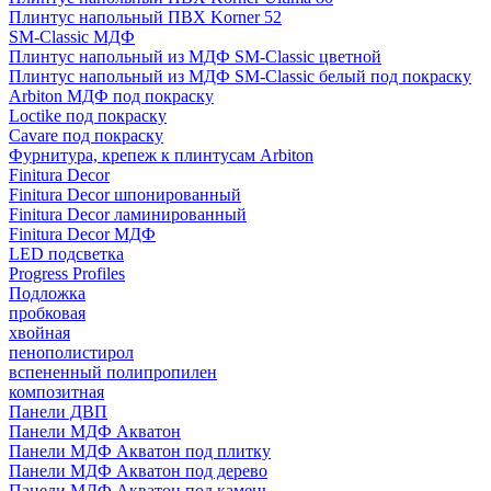
Плинтус напольный ПВХ Korner 52
SM-Classic МДФ
Плинтус напольный из МДФ SM-Classic цветной
Плинтус напольный из МДФ SM-Classic белый под покраску
Arbiton МДФ под покраску
Loctike под покраску
Cavare под покраску
Фурнитура, крепеж к плинтусам Arbiton
Finitura Decor
Finitura Decor шпонированный
Finitura Decor ламинированный
Finitura Decor МДФ
LED подсветка
Progress Profiles
Подложка
пробковая
хвойная
пенополистирол
вспененный полипропилен
композитная
Панели ДВП
Панели МДФ Акватон
Панели МДФ Акватон под плитку
Панели МДФ Акватон под дерево
Панели МДФ Акватон под камень