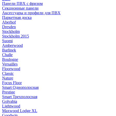
Панели ПВХ с фризом
Секционные панели
Аксессуары и профили для ПВХ
Паркетная доска
Aberhof
Dresden
Stockholm
Stockholm 2015
Suomi
Amberwood
Barlinek
Challe
Boulogne
Versailles
Floorwood
Classic
Nature
Focus Floor
Smart Однополосная
Prestige
Smart Трехполосная
Golvabia
Lightwood
Maxwood Lodge XL
Goodwin