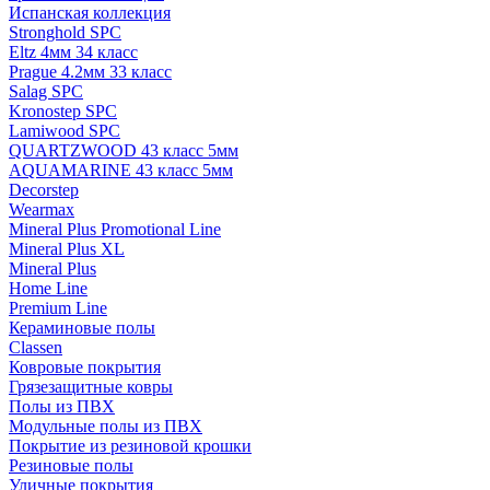
Испанская коллекция
Stronghold SPC
Eltz 4мм 34 класс
Prague 4.2мм 33 класс
Salag SPC
Kronostep SPC
Lamiwood SPC
QUARTZWOOD 43 класс 5мм
AQUAMARINE 43 класс 5мм
Decorstep
Wearmax
Mineral Plus Promotional Line
Mineral Plus XL
Mineral Plus
Home Line
Premium Line
Кераминовые полы
Classen
Ковровые покрытия
Грязезащитные ковры
Полы из ПВХ
Модульные полы из ПВХ
Покрытие из резиновой крошки
Резиновые полы
Уличные покрытия