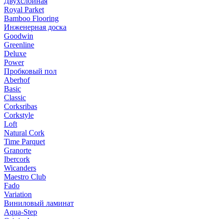
Двухслойная
Royal Parket
Bamboo Flooring
Инженерная доска
Goodwin
Greenline
Deluxe
Power
Пробковый пол
Aberhof
Basic
Classic
Corksribas
Corkstyle
Loft
Natural Cork
Time Parquet
Granorte
Ibercork
Wicanders
Мaestro Club
Fado
Variation
Виниловый ламинат
Aqua-Step