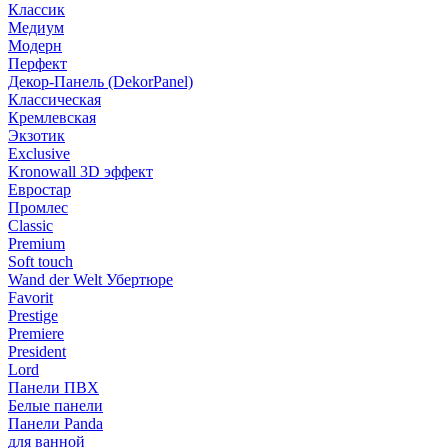
Классик
Медиум
Модерн
Перфект
Декор-Панель (DekorPanel)
Классическая
Кремлевская
Экзотик
Exclusive
Kronowall 3D эффект
Евростар
Промлес
Classic
Premium
Soft touch
Wand der Welt Убертюре
Favorit
Prestige
Premiere
President
Lord
Панели ПВХ
Белые панели
Панели Panda
для ванной