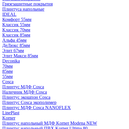
Грязезащитные покрытия
Плинтуса напольные
IDEAL
Комфорт 55мм
Классик 55мм
Классик 70мм
Классик 85мм
Альфа 45мм
ДеЛюкс 85мм
Элит 67мм
Элит Макси 85мм
Deconika
70мм
85мм
55мм
Cosca
Плинтус МДФ Cosca
Наличник МДФ Cosca
Плинтус экошпон Cosca
Плинтус Cosca экополимер
Плинтус МДФ Cosca NANOFLEX
LinePlast
Korner
Плинтус напольный МДФ Korner Modena NEW
Плинтус напольный ПВХ Korner Ultima 80