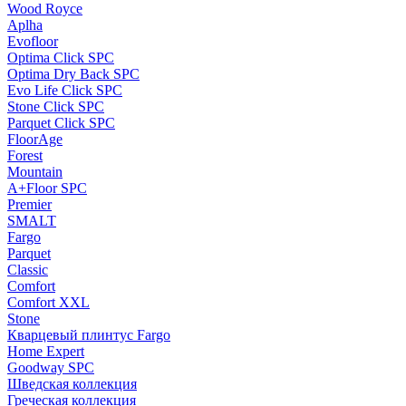
Wood Royce
Aplha
Evofloor
Optima Click SPC
Optima Dry Back SPC
Evo Life Click SPC
Stone Click SPC
Parquet Click SPC
FloorAge
Forest
Mountain
A+Floor SPC
Premier
SMALT
Fargo
Parquet
Classic
Comfort
Comfort XXL
Stone
Кварцевый плинтус Fargo
Home Expert
Goodway SPC
Шведская коллекция
Греческая коллекция