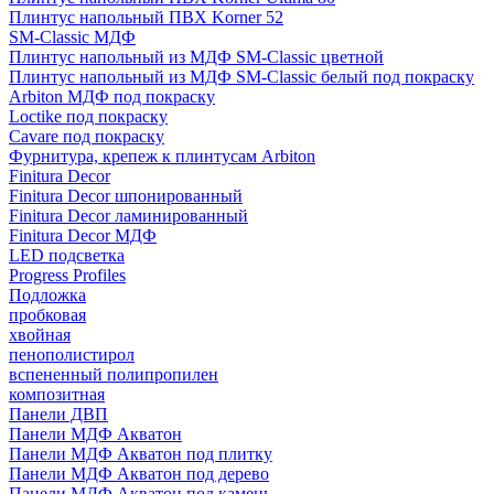
Плинтус напольный ПВХ Korner 52
SM-Classic МДФ
Плинтус напольный из МДФ SM-Classic цветной
Плинтус напольный из МДФ SM-Classic белый под покраску
Arbiton МДФ под покраску
Loctike под покраску
Cavare под покраску
Фурнитура, крепеж к плинтусам Arbiton
Finitura Decor
Finitura Decor шпонированный
Finitura Decor ламинированный
Finitura Decor МДФ
LED подсветка
Progress Profiles
Подложка
пробковая
хвойная
пенополистирол
вспененный полипропилен
композитная
Панели ДВП
Панели МДФ Акватон
Панели МДФ Акватон под плитку
Панели МДФ Акватон под дерево
Панели МДФ Акватон под камень