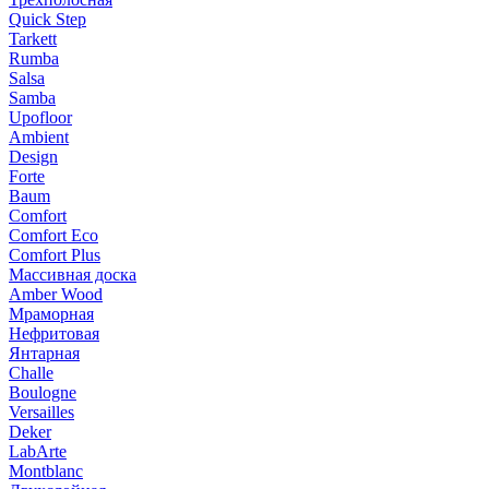
Quick Step
Tarkett
Rumba
Salsa
Samba
Upofloor
Ambient
Design
Forte
Baum
Comfort
Comfort Eco
Comfort Plus
Массивная доска
Amber Wood
Мраморная
Нефритовая
Янтарная
Challe
Boulogne
Versailles
Deker
LabArte
Montblanc