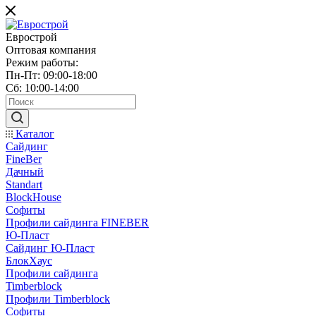
Еврострой
Оптовая компания
Режим работы:
Пн-Пт: 09:00-18:00
Сб: 10:00-14:00
Каталог
Сайдинг
FineBer
Дачный
Standart
BlockHouse
Софиты
Профили сайдинга FINEBER
Ю-Пласт
Сайдинг Ю-Пласт
БлокХаус
Профили сайдинга
Timberblock
Профили Timberblock
Софиты