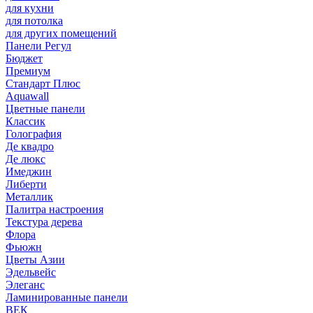
для кухни
для потолка
для других помещений
Панели Регул
Бюджет
Премиум
Стандарт Плюс
Aquawall
Цветные панели
Классик
Голография
Де квадро
Де люкс
Имеджин
Либерти
Металлик
Палитра настроения
Текстура дерева
Флора
Фьюжн
Цветы Азии
Эдельвейс
Элеганс
Ламинированные панели
ВЕК