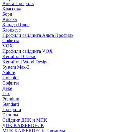
Альта Профиль
Классика
Борд
Аляска
Канада Плюс
Блокхаус
Профили сайдинга Альта Профиль
Софиты
VOX
Профили сайдинга VOX
Kerrafront Classic
Kerrafront Wood Design
System Max-3
Nature
Unicolor
Софиты
Дёке
Lux
Premium
Standard
Профили
Эконом
Сайдинг ДПК и МПК
ДПК KAISERDECK
МПК KAISERDECK Премиум