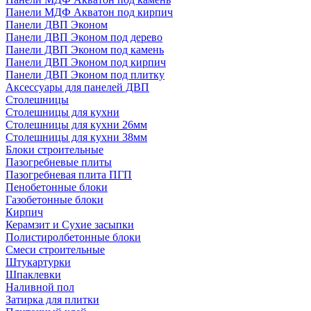
Панели МДФ Акватон под кирпич
Панели ДВП Эконом
Панели ДВП Эконом под дерево
Панели ДВП Эконом под камень
Панели ДВП Эконом под кирпич
Панели ДВП Эконом под плитку
Аксессуары для панелей ДВП
Столешницы
Столешницы для кухни
Столешницы для кухни 26мм
Столешницы для кухни 38мм
Блоки строительные
Пазогребневые плиты
Пазогребневая плита ПГП
Пенобетонные блоки
Газобетонные блоки
Кирпич
Керамзит и Сухие засыпки
Полистиролбетонные блоки
Смеси строительные
Штукартурки
Шпаклевки
Наливной пол
Затирка для плитки