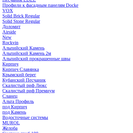
Профили к фасадным панелям Docke
VOX
Solid Brick Regular
Solid Stone Regular
Доломит
Airside
New
Rockvin
Альпийский Камень
Альпийский Камень 2м
Альпийский прокрашенные швы
Кирпич
Кирпич Славянка
Крымский берег
Кубанский Песчаник
Скалистый риф Люкс
Скалистый риф Премиум
Сланец
Альта Профиль
под Кирпич
под Камень
Водосточные системы
MUROL
Желоба