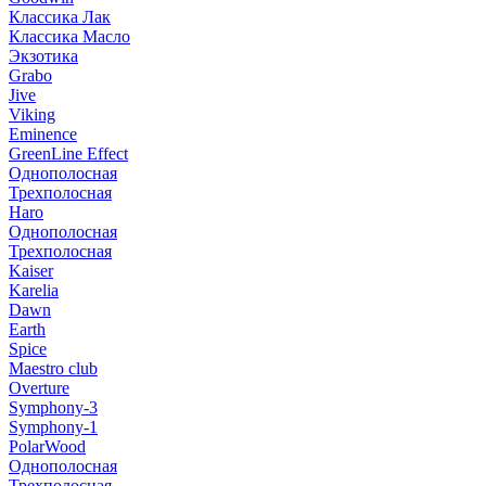
Классика Лак
Классика Масло
Экзотика
Grabo
Jive
Viking
Eminence
GreenLine Effect
Однополосная
Трехполосная
Haro
Однополосная
Трехполосная
Kaiser
Karelia
Dawn
Earth
Spice
Maestro club
Overture
Symphony-3
Symphony-1
PolarWood
Однополосная
Трехполосная