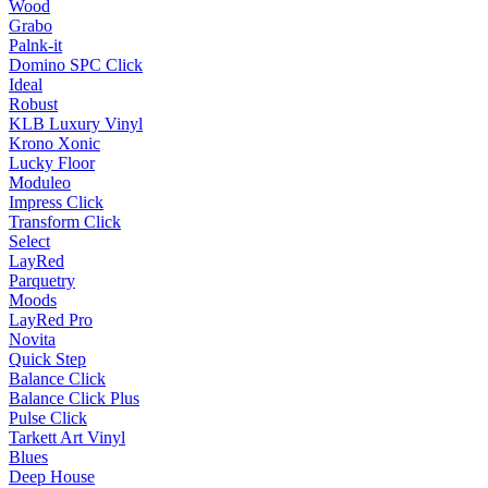
Wood
Grabo
Palnk-it
Domino SPC Click
Ideal
Robust
KLB Luxury Vinyl
Krono Xonic
Lucky Floor
Moduleo
Impress Click
Transform Click
Select
LayRed
Parquetry
Moods
LayRed Pro
Novita
Quick Step
Balance Click
Balance Click Plus
Pulse Click
Tarkett Art Vinyl
Blues
Deep House