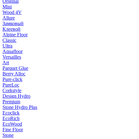
Original
Mini
Wood 4V
Allure
Замковый
Клеевой
Alpine Floor
Classic
Ultra
Aquafloor
Versailles
Art
Parquet Glue
Berry Alloc
Pure-click
PureLoc
Corkstyle
Design Hydro
Premium
Stone Hydro Plus
Ecoclick
EcoRich
EcoWood
Fine Floor
Stone