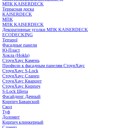
МПК KAISERDECK
Террасная доска
KAISERDECK
МПК
МПК KAISERDECK
Декоративные уголки МПК KAISERDECK
ECODECKING
Terrapol
Фасадные панели
Ю-Пласт
Хокла (Hokla)
СтоунХаус Камень
Профили к фасадным панелям СтоунХаус
СтоунХаус S-Lock
СтоунХаус Сланец
СтоунХаус Кварцит
СтоунХаус Кирпич
S-Lock Щепа
Фасайдинг Дачный
Кирпич Баварский
Скол
Туф
Доломит
Кирпич клинкерный
Сланец