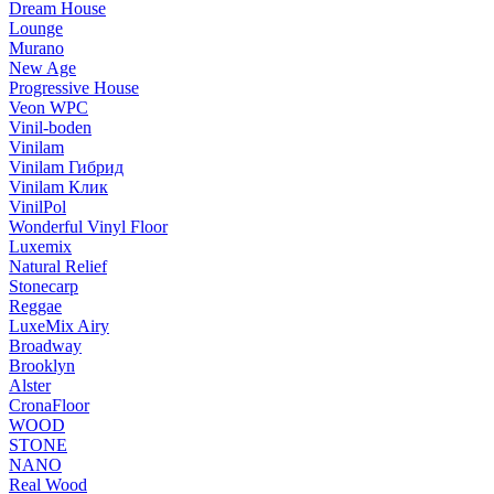
Dream House
Lounge
Murano
New Age
Progressive House
Veon WPC
Vinil-boden
Vinilam
Vinilam Гибрид
Vinilam Клик
VinilPol
Wonderful Vinyl Floor
Luxemix
Natural Relief
Stonecarp
Reggae
LuxeMix Airy
Broadway
Brooklyn
Alster
CronaFloor
WOOD
STONE
NANO
Real Wood