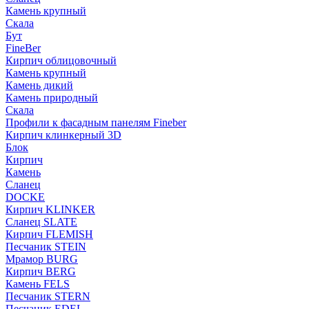
Камень крупный
Скала
Бут
FineBer
Кирпич облицовочный
Камень крупный
Камень дикий
Камень природный
Скала
Профили к фасадным панелям Fineber
Кирпич клинкерный 3D
Блок
Кирпич
Камень
Сланец
DOCKE
Кирпич KLINKER
Сланец SLATE
Кирпич FLEMISH
Пес­ча­ник STEIN
Мрамор BURG
Кирпич BERG
Камень FELS
Пес­ча­ник STERN
Пес­ча­ник EDEL