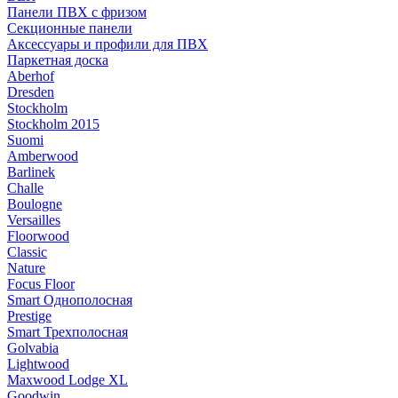
Панели ПВХ с фризом
Секционные панели
Аксессуары и профили для ПВХ
Паркетная доска
Aberhof
Dresden
Stockholm
Stockholm 2015
Suomi
Amberwood
Barlinek
Challe
Boulogne
Versailles
Floorwood
Classic
Nature
Focus Floor
Smart Однополосная
Prestige
Smart Трехполосная
Golvabia
Lightwood
Maxwood Lodge XL
Goodwin