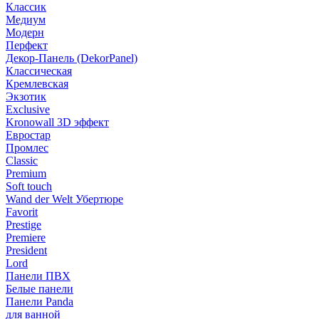
Классик
Медиум
Модерн
Перфект
Декор-Панель (DekorPanel)
Классическая
Кремлевская
Экзотик
Exclusive
Kronowall 3D эффект
Евростар
Промлес
Classic
Premium
Soft touch
Wand der Welt Убертюре
Favorit
Prestige
Premiere
President
Lord
Панели ПВХ
Белые панели
Панели Panda
для ванной