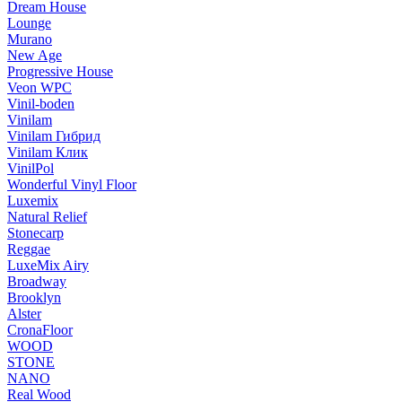
Dream House
Lounge
Murano
New Age
Progressive House
Veon WPC
Vinil-boden
Vinilam
Vinilam Гибрид
Vinilam Клик
VinilPol
Wonderful Vinyl Floor
Luxemix
Natural Relief
Stonecarp
Reggae
LuxeMix Airy
Broadway
Brooklyn
Alster
CronaFloor
WOOD
STONE
NANO
Real Wood