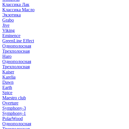
Классика Лак
Классика Масло
Экзотика
Grabo
Jive
Viking
Eminence
GreenLine Effect
Однополосная
Трехполосная
Haro
Однополосная
Трехполосная
Kaiser
Karelia
Dawn
Earth
Spice
Maestro club
Overture
Symphony-3
Symphony-1
PolarWood
Однополосная
Трехполосная