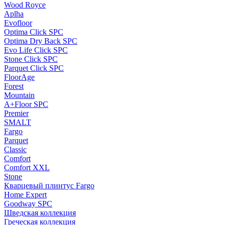
Wood Royce
Aplha
Evofloor
Optima Click SPC
Optima Dry Back SPC
Evo Life Click SPC
Stone Click SPC
Parquet Click SPC
FloorAge
Forest
Mountain
A+Floor SPC
Premier
SMALT
Fargo
Parquet
Classic
Comfort
Comfort XXL
Stone
Кварцевый плинтус Fargo
Home Expert
Goodway SPC
Шведская коллекция
Греческая коллекция