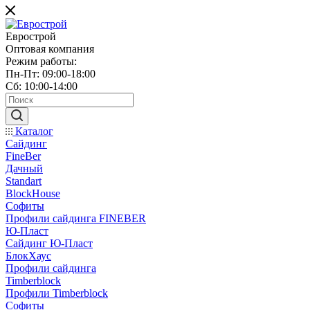
Еврострой
Оптовая компания
Режим работы:
Пн-Пт: 09:00-18:00
Сб: 10:00-14:00
Каталог
Сайдинг
FineBer
Дачный
Standart
BlockHouse
Софиты
Профили сайдинга FINEBER
Ю-Пласт
Сайдинг Ю-Пласт
БлокХаус
Профили сайдинга
Timberblock
Профили Timberblock
Софиты