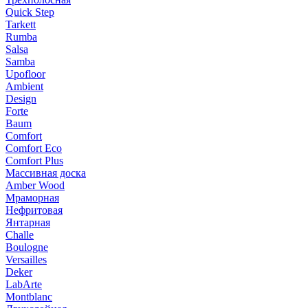
Quick Step
Tarkett
Rumba
Salsa
Samba
Upofloor
Ambient
Design
Forte
Baum
Comfort
Comfort Eco
Comfort Plus
Массивная доска
Amber Wood
Мраморная
Нефритовая
Янтарная
Challe
Boulogne
Versailles
Deker
LabArte
Montblanc