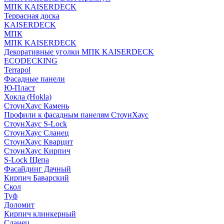
МПК KAISERDECK
Террасная доска
KAISERDECK
МПК
МПК KAISERDECK
Декоративные уголки МПК KAISERDECK
ECODECKING
Terrapol
Фасадные панели
Ю-Пласт
Хокла (Hokla)
СтоунХаус Камень
Профили к фасадным панелям СтоунХаус
СтоунХаус S-Lock
СтоунХаус Сланец
СтоунХаус Кварцит
СтоунХаус Кирпич
S-Lock Щепа
Фасайдинг Дачный
Кирпич Баварский
Скол
Туф
Доломит
Кирпич клинкерный
Сланец