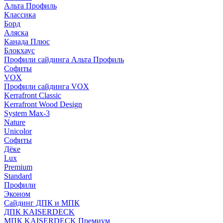
Альта Профиль
Классика
Борд
Аляска
Канада Плюс
Блокхаус
Профили сайдинга Альта Профиль
Софиты
VOX
Профили сайдинга VOX
Kerrafront Classic
Kerrafront Wood Design
System Max-3
Nature
Unicolor
Софиты
Дёке
Lux
Premium
Standard
Профили
Эконом
Сайдинг ДПК и МПК
ДПК KAISERDECK
МПК KAISERDECK Премиум