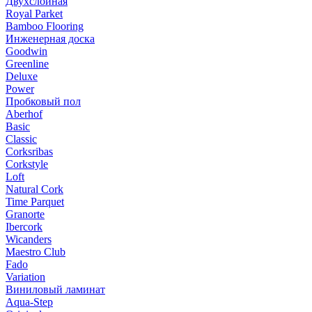
Двухслойная
Royal Parket
Bamboo Flooring
Инженерная доска
Goodwin
Greenline
Deluxe
Power
Пробковый пол
Aberhof
Basic
Classic
Corksribas
Corkstyle
Loft
Natural Cork
Time Parquet
Granorte
Ibercork
Wicanders
Мaestro Club
Fado
Variation
Виниловый ламинат
Aqua-Step