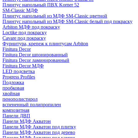
Плинтус напольный ПВХ Korner 52
SM-Classic МДФ
Плинтус напольный из МДФ SM-Classic цветной
Плинтус напольный из МДФ SM-Classic белый под покраску
Arbiton МДФ под покраску
Loctike под покраску
Cavare под покраску
Фурнитура, крепеж к плинтусам Arbiton
Finitura Decor
Finitura Decor шпонированный
Finitura Decor ламинированный
Finitura Decor МДФ
LED подсветка
Progress Profiles
Подложка
пробковая
хвойная
пенополистирол
вспененный полипропилен
композитная
Панели ДВП
Панели МДФ Акватон
Панели МДФ Акватон под плитку
Панели МДФ Акватон под дерево
Панели МДФ Акватон под камень