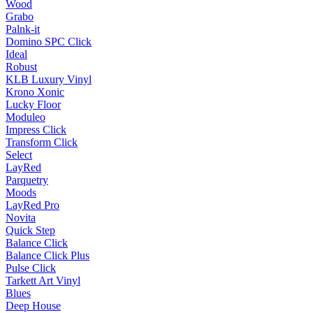
Wood
Grabo
Palnk-it
Domino SPC Click
Ideal
Robust
KLB Luxury Vinyl
Krono Xonic
Lucky Floor
Moduleo
Impress Click
Transform Click
Select
LayRed
Parquetry
Moods
LayRed Pro
Novita
Quick Step
Balance Click
Balance Click Plus
Pulse Click
Tarkett Art Vinyl
Blues
Deep House