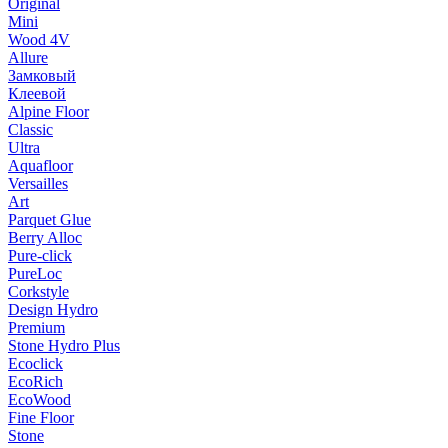
Original
Mini
Wood 4V
Allure
Замковый
Клеевой
Alpine Floor
Classic
Ultra
Aquafloor
Versailles
Art
Parquet Glue
Berry Alloc
Pure-click
PureLoc
Corkstyle
Design Hydro
Premium
Stone Hydro Plus
Ecoclick
EcoRich
EcoWood
Fine Floor
Stone