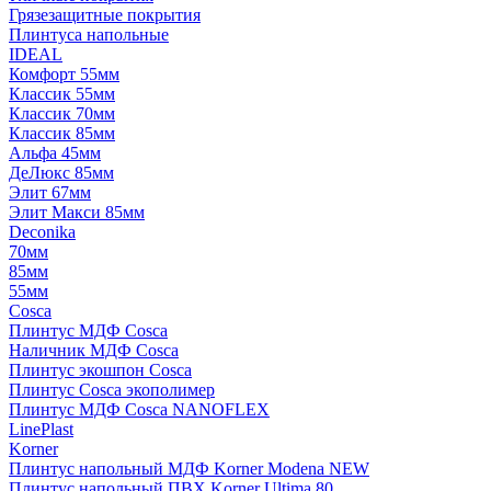
Грязезащитные покрытия
Плинтуса напольные
IDEAL
Комфорт 55мм
Классик 55мм
Классик 70мм
Классик 85мм
Альфа 45мм
ДеЛюкс 85мм
Элит 67мм
Элит Макси 85мм
Deconika
70мм
85мм
55мм
Cosca
Плинтус МДФ Cosca
Наличник МДФ Cosca
Плинтус экошпон Cosca
Плинтус Cosca экополимер
Плинтус МДФ Cosca NANOFLEX
LinePlast
Korner
Плинтус напольный МДФ Korner Modena NEW
Плинтус напольный ПВХ Korner Ultima 80