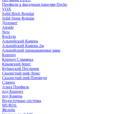
Профили к фасадным панелям Docke
VOX
Solid Brick Regular
Solid Stone Regular
Доломит
Airside
New
Rockvin
Альпийский Камень
Альпийский Камень 2м
Альпийский прокрашенные швы
Кирпич
Кирпич Славянка
Крымский берег
Кубанский Песчаник
Скалистый риф Люкс
Скалистый риф Премиум
Сланец
Альта Профиль
под Кирпич
под Камень
Водосточные системы
MUROL
Желоба