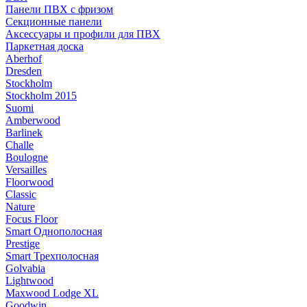
Панели ПВХ с фризом
Секционные панели
Аксессуары и профили для ПВХ
Паркетная доска
Aberhof
Dresden
Stockholm
Stockholm 2015
Suomi
Amberwood
Barlinek
Challe
Boulogne
Versailles
Floorwood
Classic
Nature
Focus Floor
Smart Однополосная
Prestige
Smart Трехполосная
Golvabia
Lightwood
Maxwood Lodge XL
Goodwin