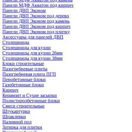
Панели МДФ Акватон под кирпич
Панели ДВП Эконом
Панели ДВП Эконом под дерево
Панели ДВП Эконом под камень
Панели ДВП Эконом под кирпич
Панели ДВП Эконом под плитку
Аксессуары для панелей ДВП
Столешницы
Столешницы для кухни
Столешницы для кухни 26мм
Столешницы для кухни 38мм
Блоки строительные
Пазогребневые плиты
Пазогребневая плита ПГП
Пенобетонные блоки
Газобетонные блоки
Кирпич
Керамзит и Сухие засыпки
Полистиролбетонные блоки
Смеси строительные
Штукартурки
Шпаклевки
Наливной пол
Затирка для плитки