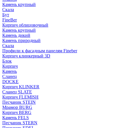
Камень крупный
Скала
Бут
FineBer
Кирпич облицовочный
Камень крупный
Камень дикий
Камень природный
Скала
Профили к фасадным панелям Fineber
Кирпич клинкерный 3D
Блок
Кирпич
Камень
Сланец
DOCKE
Кирпич KLINKER
Сланец SLATE
Кирпич FLEMISH
Пес­ча­ник STEIN
Мрамор BURG
Кирпич BERG
Камень FELS
Пес­ча­ник STERN
Пес­ча­ник EDEL