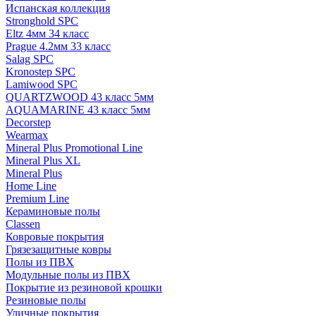
Испанская коллекция
Stronghold SPC
Eltz 4мм 34 класс
Prague 4.2мм 33 класс
Salag SPC
Kronostep SPC
Lamiwood SPC
QUARTZWOOD 43 класс 5мм
AQUAMARINE 43 класс 5мм
Decorstep
Wearmax
Mineral Plus Promotional Line
Mineral Plus XL
Mineral Plus
Home Line
Premium Line
Кераминовые полы
Classen
Ковровые покрытия
Грязезащитные ковры
Полы из ПВХ
Модульные полы из ПВХ
Покрытие из резиновой крошки
Резиновые полы
Уличные покрытия