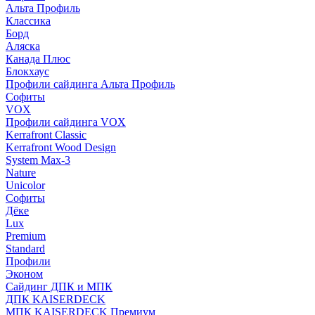
Альта Профиль
Классика
Борд
Аляска
Канада Плюс
Блокхаус
Профили сайдинга Альта Профиль
Софиты
VOX
Профили сайдинга VOX
Kerrafront Classic
Kerrafront Wood Design
System Max-3
Nature
Unicolor
Софиты
Дёке
Lux
Premium
Standard
Профили
Эконом
Сайдинг ДПК и МПК
ДПК KAISERDECK
МПК KAISERDECK Премиум