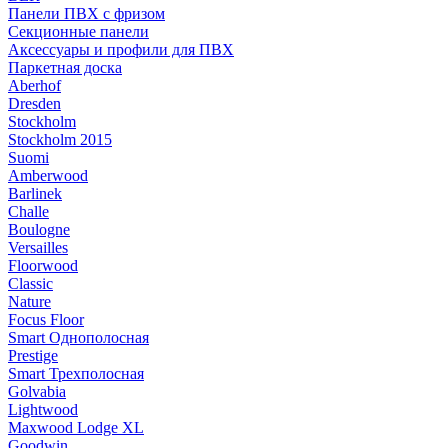
Панели ПВХ с фризом
Секционные панели
Аксессуары и профили для ПВХ
Паркетная доска
Aberhof
Dresden
Stockholm
Stockholm 2015
Suomi
Amberwood
Barlinek
Challe
Boulogne
Versailles
Floorwood
Classic
Nature
Focus Floor
Smart Однополосная
Prestige
Smart Трехполосная
Golvabia
Lightwood
Maxwood Lodge XL
Goodwin