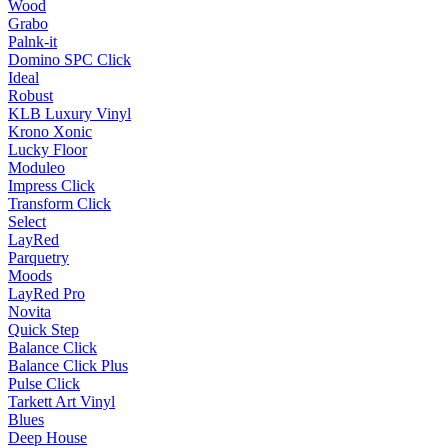
Wood
Grabo
Palnk-it
Domino SPC Click
Ideal
Robust
KLB Luxury Vinyl
Krono Xonic
Lucky Floor
Moduleo
Impress Click
Transform Click
Select
LayRed
Parquetry
Moods
LayRed Pro
Novita
Quick Step
Balance Click
Balance Click Plus
Pulse Click
Tarkett Art Vinyl
Blues
Deep House