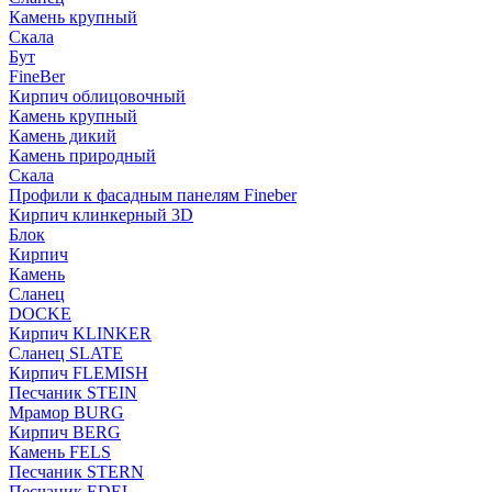
Камень крупный
Скала
Бут
FineBer
Кирпич облицовочный
Камень крупный
Камень дикий
Камень природный
Скала
Профили к фасадным панелям Fineber
Кирпич клинкерный 3D
Блок
Кирпич
Камень
Сланец
DOCKE
Кирпич KLINKER
Сланец SLATE
Кирпич FLEMISH
Пес­ча­ник STEIN
Мрамор BURG
Кирпич BERG
Камень FELS
Пес­ча­ник STERN
Пес­ча­ник EDEL