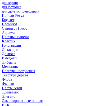
для кухни
для потолка
для других помещений
Панели Регул
Бюджет
Премиум
Стандарт Плюс
Aquawall
Цветные панели
Классик
Голография
Де квадро
Де люкс
Имеджин
Либерти
Металлик
Палитра настроения
Текстура дерева
Флора
Фьюжн
Цветы Азии
Эдельвейс
Элеганс
Ламинированные панели
ВЕК