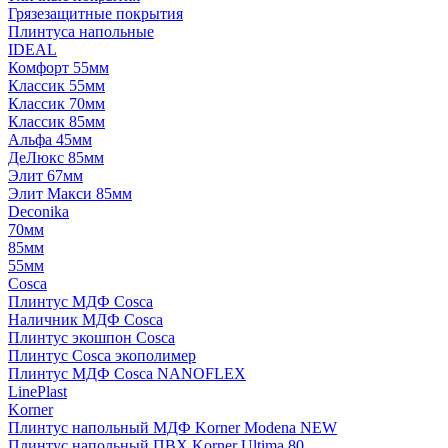
Грязезащитные покрытия
Плинтуса напольные
IDEAL
Комфорт 55мм
Классик 55мм
Классик 70мм
Классик 85мм
Альфа 45мм
ДеЛюкс 85мм
Элит 67мм
Элит Макси 85мм
Deconika
70мм
85мм
55мм
Cosca
Плинтус МДФ Cosca
Наличник МДФ Cosca
Плинтус экошпон Cosca
Плинтус Cosca экополимер
Плинтус МДФ Cosca NANOFLEX
LinePlast
Korner
Плинтус напольный МДФ Korner Modena NEW
Плинтус напольный ПВХ Korner Ultima 80