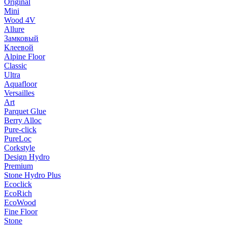
Original
Mini
Wood 4V
Allure
Замковый
Клеевой
Alpine Floor
Classic
Ultra
Aquafloor
Versailles
Art
Parquet Glue
Berry Alloc
Pure-click
PureLoc
Corkstyle
Design Hydro
Premium
Stone Hydro Plus
Ecoclick
EcoRich
EcoWood
Fine Floor
Stone