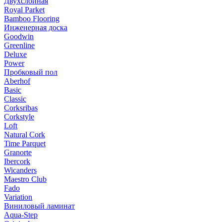
Двухслойная
Royal Parket
Bamboo Flooring
Инженерная доска
Goodwin
Greenline
Deluxe
Power
Пробковый пол
Aberhof
Basic
Classic
Corksribas
Corkstyle
Loft
Natural Cork
Time Parquet
Granorte
Ibercork
Wicanders
Мaestro Club
Fado
Variation
Виниловый ламинат
Aqua-Step