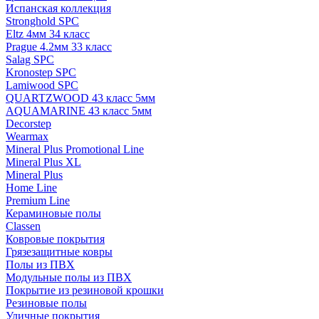
Испанская коллекция
Stronghold SPC
Eltz 4мм 34 класс
Prague 4.2мм 33 класс
Salag SPC
Kronostep SPC
Lamiwood SPC
QUARTZWOOD 43 класс 5мм
AQUAMARINE 43 класс 5мм
Decorstep
Wearmax
Mineral Plus Promotional Line
Mineral Plus XL
Mineral Plus
Home Line
Premium Line
Кераминовые полы
Classen
Ковровые покрытия
Грязезащитные ковры
Полы из ПВХ
Модульные полы из ПВХ
Покрытие из резиновой крошки
Резиновые полы
Уличные покрытия