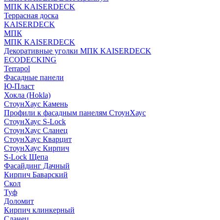
МПК KAISERDECK
Террасная доска
KAISERDECK
МПК
МПК KAISERDECK
Декоративные уголки МПК KAISERDECK
ECODECKING
Terrapol
Фасадные панели
Ю-Пласт
Хокла (Hokla)
СтоунХаус Камень
Профили к фасадным панелям СтоунХаус
СтоунХаус S-Lock
СтоунХаус Сланец
СтоунХаус Кварцит
СтоунХаус Кирпич
S-Lock Щепа
Фасайдинг Дачный
Кирпич Баварский
Скол
Туф
Доломит
Кирпич клинкерный
Сланец