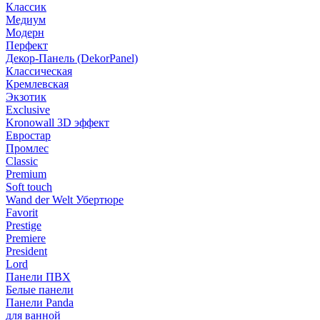
Классик
Медиум
Модерн
Перфект
Декор-Панель (DekorPanel)
Классическая
Кремлевская
Экзотик
Exclusive
Kronowall 3D эффект
Евростар
Промлес
Classic
Premium
Soft touch
Wand der Welt Убертюре
Favorit
Prestige
Premiere
President
Lord
Панели ПВХ
Белые панели
Панели Panda
для ванной