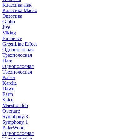
Классика Лак
Классика Масло
Экзотика
Grabo
Jive
Viking
Eminence
GreenLine Effect
Однополосная
Трехполосная
Haro
Однополосная
Трехполосная
Kaiser
Karelia
Dawn
Earth
Spice
Maestro club
Overture
Symphony-3
Symphony-1
PolarWood
Однополосная
Трехполосная