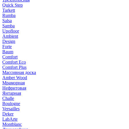
Quick Step
Tarkett
Rumba
Salsa
Samba
Upofloor
Ambient
Design
Forte
Baum
Comfort
Comfort Eco
Comfort Plus
Массивная доска
Amber Wood
Мраморная
Нефритовая
Янтарная
Challe
Boulogne
Versailles
Deker
LabArte
Montblanc