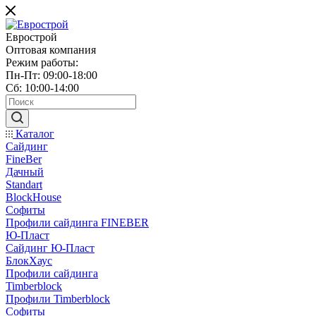
Еврострой
Оптовая компания
Режим работы:
Пн-Пт: 09:00-18:00
Сб: 10:00-14:00
Каталог
Сайдинг
FineBer
Дачный
Standart
BlockHouse
Софиты
Профили сайдинга FINEBER
Ю-Пласт
Сайдинг Ю-Пласт
БлокХаус
Профили сайдинга
Timberblock
Профили Timberblock
Софиты