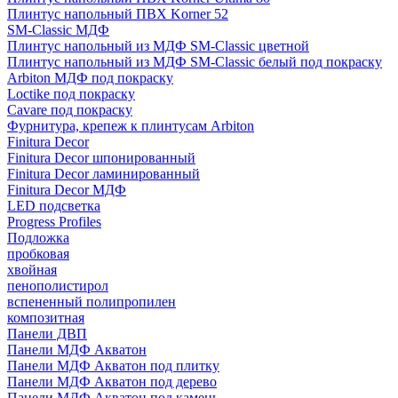
Плинтус напольный ПВХ Korner 52
SM-Classic МДФ
Плинтус напольный из МДФ SM-Classic цветной
Плинтус напольный из МДФ SM-Classic белый под покраску
Arbiton МДФ под покраску
Loctike под покраску
Cavare под покраску
Фурнитура, крепеж к плинтусам Arbiton
Finitura Decor
Finitura Decor шпонированный
Finitura Decor ламинированный
Finitura Decor МДФ
LED подсветка
Progress Profiles
Подложка
пробковая
хвойная
пенополистирол
вспененный полипропилен
композитная
Панели ДВП
Панели МДФ Акватон
Панели МДФ Акватон под плитку
Панели МДФ Акватон под дерево
Панели МДФ Акватон под камень