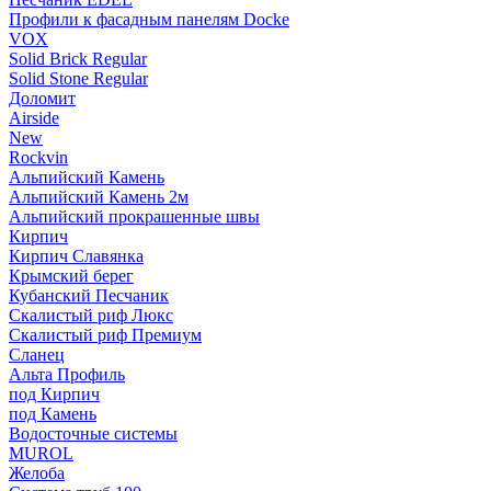
Профили к фасадным панелям Docke
VOX
Solid Brick Regular
Solid Stone Regular
Доломит
Airside
New
Rockvin
Альпийский Камень
Альпийский Камень 2м
Альпийский прокрашенные швы
Кирпич
Кирпич Славянка
Крымский берег
Кубанский Песчаник
Скалистый риф Люкс
Скалистый риф Премиум
Сланец
Альта Профиль
под Кирпич
под Камень
Водосточные системы
MUROL
Желоба