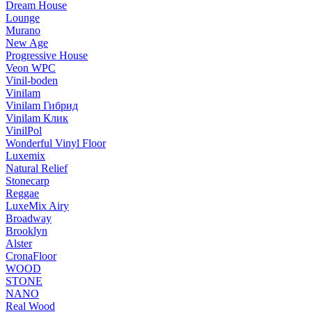
Dream House
Lounge
Murano
New Age
Progressive House
Veon WPC
Vinil-boden
Vinilam
Vinilam Гибрид
Vinilam Клик
VinilPol
Wonderful Vinyl Floor
Luxemix
Natural Relief
Stonecarp
Reggae
LuxeMix Airy
Broadway
Brooklyn
Alster
CronaFloor
WOOD
STONE
NANO
Real Wood