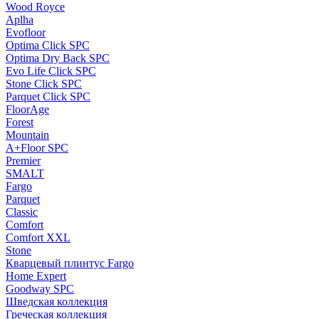
Wood Royce
Aplha
Evofloor
Optima Click SPC
Optima Dry Back SPC
Evo Life Click SPC
Stone Click SPC
Parquet Click SPC
FloorAge
Forest
Mountain
A+Floor SPC
Premier
SMALT
Fargo
Parquet
Classic
Comfort
Comfort XXL
Stone
Кварцевый плинтус Fargo
Home Expert
Goodway SPC
Шведская коллекция
Греческая коллекция