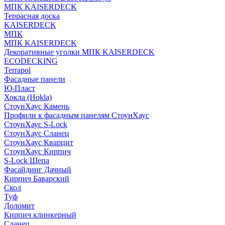
МПК KAISERDECK
Террасная доска
KAISERDECK
МПК
МПК KAISERDECK
Декоративные уголки МПК KAISERDECK
ECODECKING
Terrapol
Фасадные панели
Ю-Пласт
Хокла (Hokla)
СтоунХаус Камень
Профили к фасадным панелям СтоунХаус
СтоунХаус S-Lock
СтоунХаус Сланец
СтоунХаус Кварцит
СтоунХаус Кирпич
S-Lock Щепа
Фасайдинг Дачный
Кирпич Баварский
Скол
Туф
Доломит
Кирпич клинкерный
Сланец