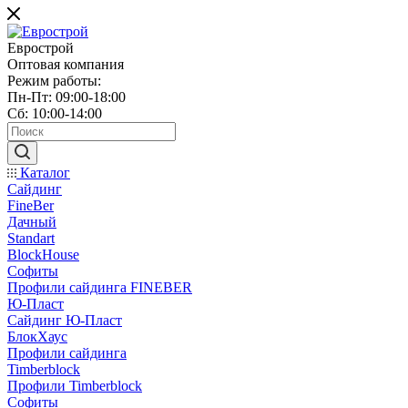
Еврострой
Оптовая компания
Режим работы:
Пн-Пт: 09:00-18:00
Сб: 10:00-14:00
Каталог
Сайдинг
FineBer
Дачный
Standart
BlockHouse
Софиты
Профили сайдинга FINEBER
Ю-Пласт
Сайдинг Ю-Пласт
БлокХаус
Профили сайдинга
Timberblock
Профили Timberblock
Софиты