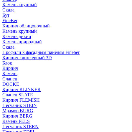
Камень крупный
Скала
Бут
FineBer
Кирпич облицовочный
Камень крупный
Камень дикий
Камень природный
Скала
Профили к фасадным панелям Fineber
Кирпич клинкерный 3D
Блок
Кирпич
Камень
Сланец
DOCKE
Кирпич KLINKER
Сланец SLATE
Кирпич FLEMISH
Пес­ча­ник STEIN
Мрамор BURG
Кирпич BERG
Камень FELS
Пес­ча­ник STERN
Пес­ча­ник EDEL