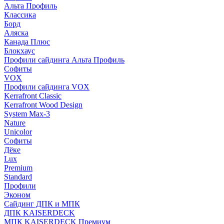
Альта Профиль
Классика
Борд
Аляска
Канада Плюс
Блокхаус
Профили сайдинга Альта Профиль
Софиты
VOX
Профили сайдинга VOX
Kerrafront Classic
Kerrafront Wood Design
System Max-3
Nature
Unicolor
Софиты
Дёке
Lux
Premium
Standard
Профили
Эконом
Сайдинг ДПК и МПК
ДПК KAISERDECK
МПК KAISERDECK Премиум