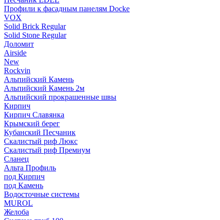
Профили к фасадным панелям Docke
VOX
Solid Brick Regular
Solid Stone Regular
Доломит
Airside
New
Rockvin
Альпийский Камень
Альпийский Камень 2м
Альпийский прокрашенные швы
Кирпич
Кирпич Славянка
Крымский берег
Кубанский Песчаник
Скалистый риф Люкс
Скалистый риф Премиум
Сланец
Альта Профиль
под Кирпич
под Камень
Водосточные системы
MUROL
Желоба