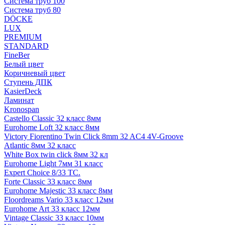
Система труб 100
Система труб 80
DÖCKE
LUX
PREMIUM
STANDARD
FineBer
Белый цвет
Коричневый цвет
Ступень ДПК
KasierDeck
Ламинат
Kronospan
Castello Classic 32 класс 8мм
Eurohome Loft 32 класс 8мм
Victory Fiorentino Twin Click 8mm 32 AC4 4V-Groove
Atlantic 8мм 32 класс
White Box twin click 8мм 32 кл
Eurohome Light 7мм 31 класс
Expert Choice 8/33 TC.
Forte Classic 33 класс 8мм
Eurohome Majestic 33 класс 8мм
Floordreams Vario 33 класс 12мм
Eurohome Art 33 класс 12мм
Vintage Classic 33 класс 10мм