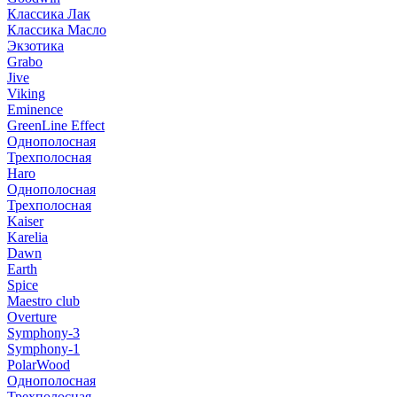
Классика Лак
Классика Масло
Экзотика
Grabo
Jive
Viking
Eminence
GreenLine Effect
Однополосная
Трехполосная
Haro
Однополосная
Трехполосная
Kaiser
Karelia
Dawn
Earth
Spice
Maestro club
Overture
Symphony-3
Symphony-1
PolarWood
Однополосная
Трехполосная