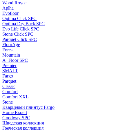
Wood Royce
Aplha
Evofloor
Optima Click SPC
Optima Dry Back SPC
Evo Life Click SPC
Stone Click SPC
Parquet Click SPC
FloorAge
Forest
Mountain
A+Floor SPC
Premier
SMALT
Fargo
Parquet
Classic
Comfort
Comfort XXL
Stone
Кварцевый плинтус Fargo
Home Expert
Goodway SPC
Шведская коллекция
Греческая коллекция