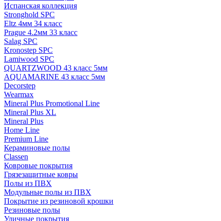
Испанская коллекция
Stronghold SPC
Eltz 4мм 34 класс
Prague 4.2мм 33 класс
Salag SPC
Kronostep SPC
Lamiwood SPC
QUARTZWOOD 43 класс 5мм
AQUAMARINE 43 класс 5мм
Decorstep
Wearmax
Mineral Plus Promotional Line
Mineral Plus XL
Mineral Plus
Home Line
Premium Line
Кераминовые полы
Classen
Ковровые покрытия
Грязезащитные ковры
Полы из ПВХ
Модульные полы из ПВХ
Покрытие из резиновой крошки
Резиновые полы
Уличные покрытия