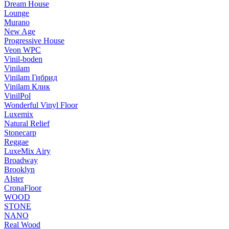
Dream House
Lounge
Murano
New Age
Progressive House
Veon WPC
Vinil-boden
Vinilam
Vinilam Гибрид
Vinilam Клик
VinilPol
Wonderful Vinyl Floor
Luxemix
Natural Relief
Stonecarp
Reggae
LuxeMix Airy
Broadway
Brooklyn
Alster
CronaFloor
WOOD
STONE
NANO
Real Wood