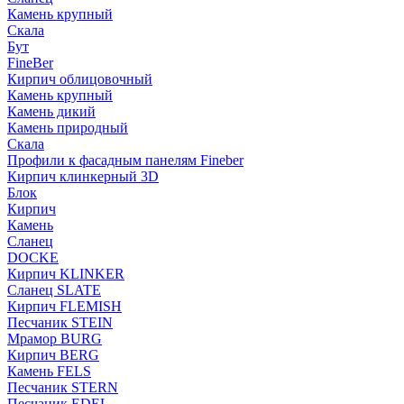
Камень крупный
Скала
Бут
FineBer
Кирпич облицовочный
Камень крупный
Камень дикий
Камень природный
Скала
Профили к фасадным панелям Fineber
Кирпич клинкерный 3D
Блок
Кирпич
Камень
Сланец
DOCKE
Кирпич KLINKER
Сланец SLATE
Кирпич FLEMISH
Пес­ча­ник STEIN
Мрамор BURG
Кирпич BERG
Камень FELS
Пес­ча­ник STERN
Пес­ча­ник EDEL