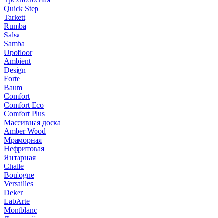
Quick Step
Tarkett
Rumba
Salsa
Samba
Upofloor
Ambient
Design
Forte
Baum
Comfort
Comfort Eco
Comfort Plus
Массивная доска
Amber Wood
Мраморная
Нефритовая
Янтарная
Challe
Boulogne
Versailles
Deker
LabArte
Montblanc