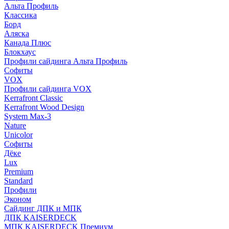
Альта Профиль
Классика
Борд
Аляска
Канада Плюс
Блокхаус
Профили сайдинга Альта Профиль
Софиты
VOX
Профили сайдинга VOX
Kerrafront Classic
Kerrafront Wood Design
System Max-3
Nature
Unicolor
Софиты
Дёке
Lux
Premium
Standard
Профили
Эконом
Сайдинг ДПК и МПК
ДПК KAISERDECK
МПК KAISERDECK Премиум