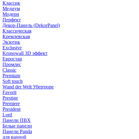
Классик
Медиум
Модерн
Перфект
Декор-Панель (DekorPanel)
Классическая
Кремлевская
Экзотик
Exclusive
Kronowall 3D эффект
Евростар
Промлес
Classic
Premium
Soft touch
Wand der Welt Убертюре
Favorit
Prestige
Premiere
President
Lord
Панели ПВХ
Белые панели
Панели Panda
для ванной