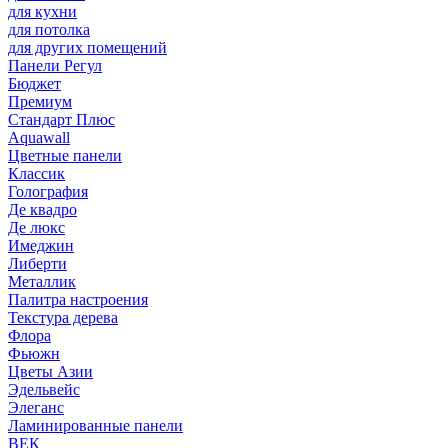
для кухни
для потолка
для других помещений
Панели Регул
Бюджет
Премиум
Стандарт Плюс
Aquawall
Цветные панели
Классик
Голография
Де квадро
Де люкс
Имеджин
Либерти
Металлик
Палитра настроения
Текстура дерева
Флора
Фьюжн
Цветы Азии
Эдельвейс
Элеганс
Ламинированные панели
ВЕК