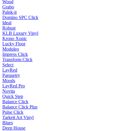
Wood
Grabo
Palnk-it
Domino SPC Click
Ideal
Robust
KLB Luxury Vinyl
Krono Xonic
Lucky Floor
Moduleo
Impress Click
Transform Click
Select
LayRed
Parquetry
Moods
LayRed Pro
Novita
Quick Step
Balance Click
Balance Click Plus
Pulse Click
Tarkett Art Vinyl
Blues
Deep House