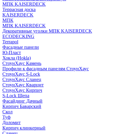
МПК KAISERDECK
Террасная доска
KAISERDECK
МПК
МПК KAISERDECK
Декоративные уголки МПК KAISERDECK
ECODECKING
Terrapol
Фасадные панели
Ю-Пласт
Хокла (Hokla)
СтоунХаус Камень
Профили к фасадным панелям СтоунХаус
СтоунХаус S-Lock
СтоунХаус Сланец
СтоунХаус Кварцит
СтоунХаус Кирпич
S-Lock Щепа
Фасайдинг Дачный
Кирпич Баварский
Скол
Туф
Доломит
Кирпич клинкерный
Сланец