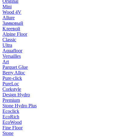
Original
Mini
Wood 4V
Allure
Замковый
Клеевой
Alpine Floor
Classic
Ultra
Aquafloor
Versailles
Art
Parquet Glue
Berry Alloc
Pure-click
PureLoc
Corkstyle
Design Hydro
Premium
Stone Hydro Plus
Ecoclick
EcoRich
EcoWood
Fine Floor
Stone