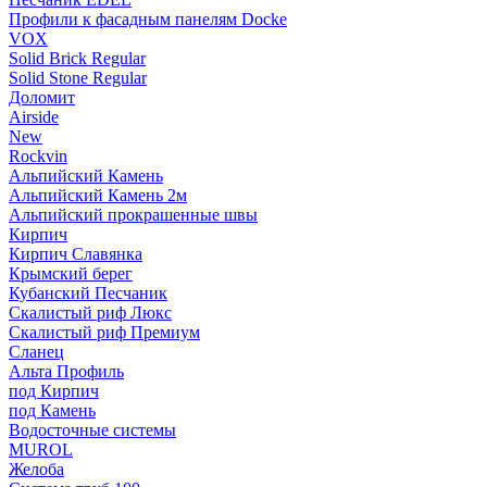
Профили к фасадным панелям Docke
VOX
Solid Brick Regular
Solid Stone Regular
Доломит
Airside
New
Rockvin
Альпийский Камень
Альпийский Камень 2м
Альпийский прокрашенные швы
Кирпич
Кирпич Славянка
Крымский берег
Кубанский Песчаник
Скалистый риф Люкс
Скалистый риф Премиум
Сланец
Альта Профиль
под Кирпич
под Камень
Водосточные системы
MUROL
Желоба