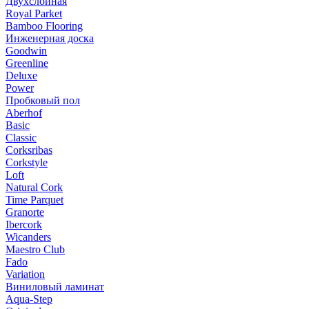
Двухслойная
Royal Parket
Bamboo Flooring
Инженерная доска
Goodwin
Greenline
Deluxe
Power
Пробковый пол
Aberhof
Basic
Classic
Corksribas
Corkstyle
Loft
Natural Cork
Time Parquet
Granorte
Ibercork
Wicanders
Мaestro Club
Fado
Variation
Виниловый ламинат
Aqua-Step