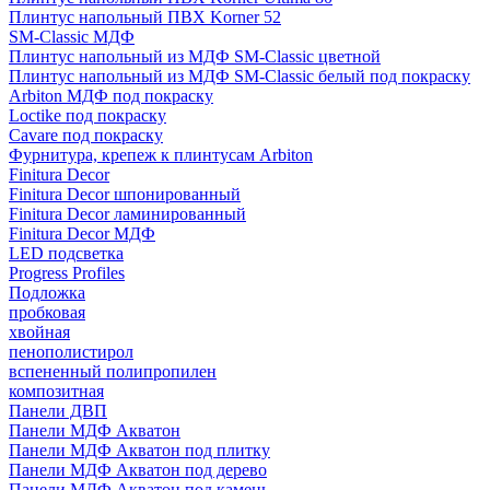
Плинтус напольный ПВХ Korner 52
SM-Classic МДФ
Плинтус напольный из МДФ SM-Classic цветной
Плинтус напольный из МДФ SM-Classic белый под покраску
Arbiton МДФ под покраску
Loctike под покраску
Cavare под покраску
Фурнитура, крепеж к плинтусам Arbiton
Finitura Decor
Finitura Decor шпонированный
Finitura Decor ламинированный
Finitura Decor МДФ
LED подсветка
Progress Profiles
Подложка
пробковая
хвойная
пенополистирол
вспененный полипропилен
композитная
Панели ДВП
Панели МДФ Акватон
Панели МДФ Акватон под плитку
Панели МДФ Акватон под дерево
Панели МДФ Акватон под камень