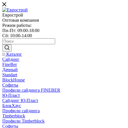
Еврострой
Оптовая компания
Режим работы:
Пн-Пт: 09:00-18:00
Сб: 10:00-14:00
Каталог
Сайдинг
FineBer
Дачный
Standart
BlockHouse
Софиты
Профили сайдинга FINEBER
Ю-Пласт
Сайдинг Ю-Пласт
БлокХаус
Профили сайдинга
Timberblock
Профили Timberblock
Софиты