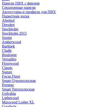
Панели ПВХ с фризом
Секционные панели
Аксессуары и профили для ПВХ
Паркетная доска
Aberhof
Dresden
Stockholm
Stockholm 2015
Suomi
Amberwood
Barlinek
Challe
Boulogne
Versailles
Floorwood
Classic
Nature
Focus Floor
Smart Однополосная
Prestige
Smart Трехполосная
Golvabia
Lightwood
Maxwood Lodge XL
Goodwin