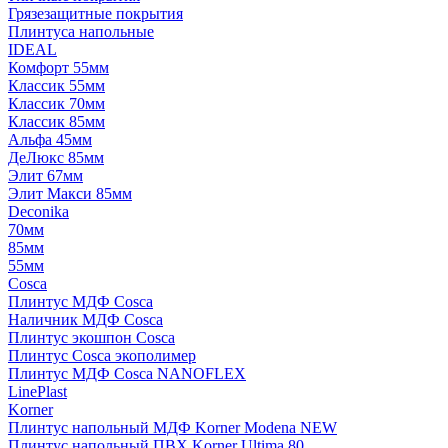
Грязезащитные покрытия
Плинтуса напольные
IDEAL
Комфорт 55мм
Классик 55мм
Классик 70мм
Классик 85мм
Альфа 45мм
ДеЛюкс 85мм
Элит 67мм
Элит Макси 85мм
Deconika
70мм
85мм
55мм
Cosca
Плинтус МДФ Cosca
Наличник МДФ Cosca
Плинтус экошпон Cosca
Плинтус Cosca экополимер
Плинтус МДФ Cosca NANOFLEX
LinePlast
Korner
Плинтус напольный МДФ Korner Modena NEW
Плинтус напольный ПВХ Korner Ultima 80