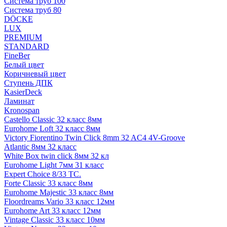
Система труб 100
Система труб 80
DÖCKE
LUX
PREMIUM
STANDARD
FineBer
Белый цвет
Коричневый цвет
Ступень ДПК
KasierDeck
Ламинат
Kronospan
Castello Classic 32 класс 8мм
Eurohome Loft 32 класс 8мм
Victory Fiorentino Twin Click 8mm 32 AC4 4V-Groove
Atlantic 8мм 32 класс
White Box twin click 8мм 32 кл
Eurohome Light 7мм 31 класс
Expert Choice 8/33 TC.
Forte Classic 33 класс 8мм
Eurohome Majestic 33 класс 8мм
Floordreams Vario 33 класс 12мм
Eurohome Art 33 класс 12мм
Vintage Classic 33 класс 10мм