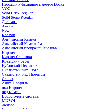
Профили к фасадным панелям Docke
VOX
Solid Brick Regular
Solid Stone Regular
Доломит
Airside
New
Rockvin
Альпийский Камень
Альпийский Камень 2м
Альпийский прокрашенные швы
Кирпич
Кирпич Славянка
Крымский берег
Кубанский Песчаник
Скалистый риф Люкс
Скалистый риф Премиум
Сланец
Альта Профиль
под Кирпич
под Камень
Водосточные системы
MUROL
Желоба