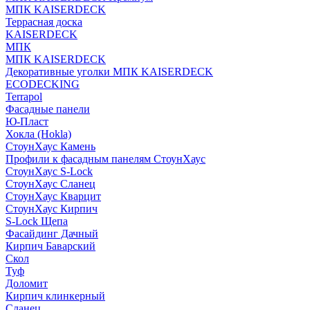
МПК KAISERDECK
Террасная доска
KAISERDECK
МПК
МПК KAISERDECK
Декоративные уголки МПК KAISERDECK
ECODECKING
Terrapol
Фасадные панели
Ю-Пласт
Хокла (Hokla)
СтоунХаус Камень
Профили к фасадным панелям СтоунХаус
СтоунХаус S-Lock
СтоунХаус Сланец
СтоунХаус Кварцит
СтоунХаус Кирпич
S-Lock Щепа
Фасайдинг Дачный
Кирпич Баварский
Скол
Туф
Доломит
Кирпич клинкерный
Сланец