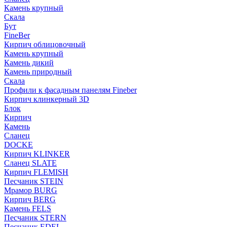
Камень крупный
Скала
Бут
FineBer
Кирпич облицовочный
Камень крупный
Камень дикий
Камень природный
Скала
Профили к фасадным панелям Fineber
Кирпич клинкерный 3D
Блок
Кирпич
Камень
Сланец
DOCKE
Кирпич KLINKER
Сланец SLATE
Кирпич FLEMISH
Пес­ча­ник STEIN
Мрамор BURG
Кирпич BERG
Камень FELS
Пес­ча­ник STERN
Пес­ча­ник EDEL