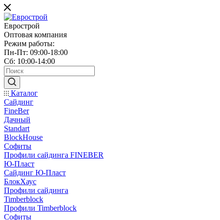
Еврострой
Оптовая компания
Режим работы:
Пн-Пт: 09:00-18:00
Сб: 10:00-14:00
Каталог
Сайдинг
FineBer
Дачный
Standart
BlockHouse
Софиты
Профили сайдинга FINEBER
Ю-Пласт
Сайдинг Ю-Пласт
БлокХаус
Профили сайдинга
Timberblock
Профили Timberblock
Софиты