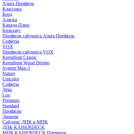
Альта Профиль
Классика
Борд
Аляска
Канада Плюс
Блокхаус
Профили сайдинга Альта Профиль
Софиты
VOX
Профили сайдинга VOX
Kerrafront Classic
Kerrafront Wood Design
System Max-3
Nature
Unicolor
Софиты
Дёке
Lux
Premium
Standard
Профили
Эконом
Сайдинг ДПК и МПК
ДПК KAISERDECK
МПК KAISERDECK Премиум