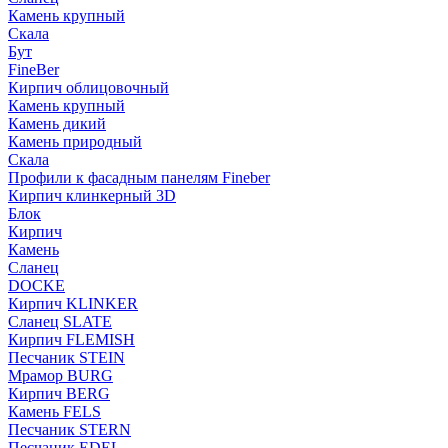
Камень крупный
Скала
Бут
FineBer
Кирпич облицовочный
Камень крупный
Камень дикий
Камень природный
Скала
Профили к фасадным панелям Fineber
Кирпич клинкерный 3D
Блок
Кирпич
Камень
Сланец
DOCKE
Кирпич KLINKER
Сланец SLATE
Кирпич FLEMISH
Пес­ча­ник STEIN
Мрамор BURG
Кирпич BERG
Камень FELS
Пес­ча­ник STERN
Пес­ча­ник EDEL