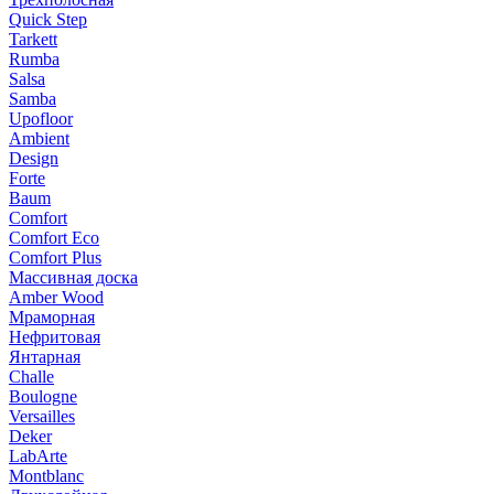
Quick Step
Tarkett
Rumba
Salsa
Samba
Upofloor
Ambient
Design
Forte
Baum
Comfort
Comfort Eco
Comfort Plus
Массивная доска
Amber Wood
Мраморная
Нефритовая
Янтарная
Challe
Boulogne
Versailles
Deker
LabArte
Montblanc