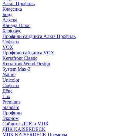
Альта Профиль
Классика
Борд
Аляска
Канада Плюс
Блокхаус
Профили сайдинга Альта Профиль
Софиты
VOX
Профили сайдинга VOX
Kerrafront Classic
Kerrafront Wood Design
System Max-3
Nature
Unicolor
Софиты
Дёке
Lux
Premium
Standard
Профили
Эконом
Сайдинг ДПК и МПК
ДПК KAISERDECK
МПК KAISERDECK Премиум