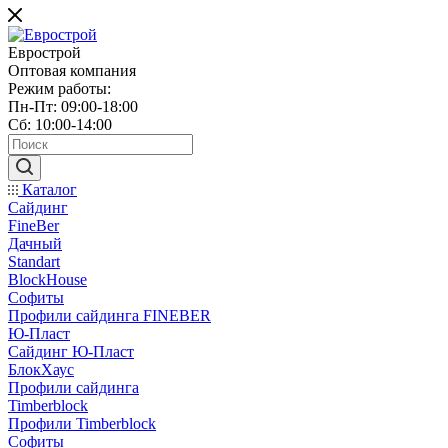
Еврострой
Оптовая компания
Режим работы:
Пн-Пт: 09:00-18:00
Сб: 10:00-14:00
Каталог
Сайдинг
FineBer
Дачный
Standart
BlockHouse
Софиты
Профили сайдинга FINEBER
Ю-Пласт
Сайдинг Ю-Пласт
БлокХаус
Профили сайдинга
Timberblock
Профили Timberblock
Софиты