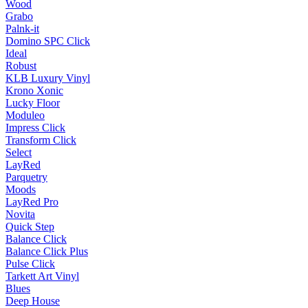
Wood
Grabo
Palnk-it
Domino SPC Click
Ideal
Robust
KLB Luxury Vinyl
Krono Xonic
Lucky Floor
Moduleo
Impress Click
Transform Click
Select
LayRed
Parquetry
Moods
LayRed Pro
Novita
Quick Step
Balance Click
Balance Click Plus
Pulse Click
Tarkett Art Vinyl
Blues
Deep House