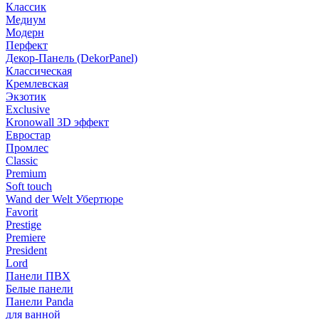
Классик
Медиум
Модерн
Перфект
Декор-Панель (DekorPanel)
Классическая
Кремлевская
Экзотик
Exclusive
Kronowall 3D эффект
Евростар
Промлес
Classic
Premium
Soft touch
Wand der Welt Убертюре
Favorit
Prestige
Premiere
President
Lord
Панели ПВХ
Белые панели
Панели Panda
для ванной