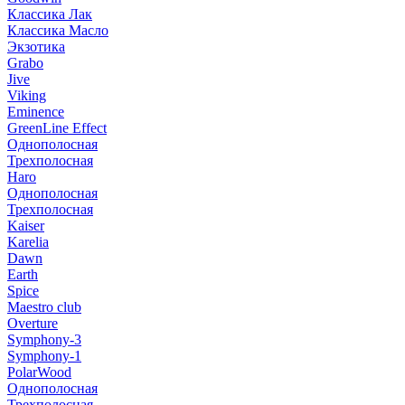
Классика Лак
Классика Масло
Экзотика
Grabo
Jive
Viking
Eminence
GreenLine Effect
Однополосная
Трехполосная
Haro
Однополосная
Трехполосная
Kaiser
Karelia
Dawn
Earth
Spice
Maestro club
Overture
Symphony-3
Symphony-1
PolarWood
Однополосная
Трехполосная