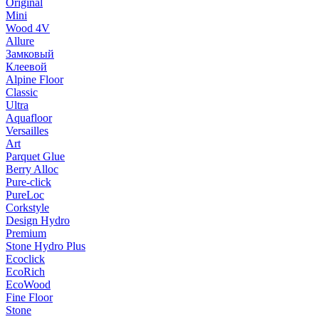
Original
Mini
Wood 4V
Allure
Замковый
Клеевой
Alpine Floor
Classic
Ultra
Aquafloor
Versailles
Art
Parquet Glue
Berry Alloc
Pure-click
PureLoc
Corkstyle
Design Hydro
Premium
Stone Hydro Plus
Ecoclick
EcoRich
EcoWood
Fine Floor
Stone