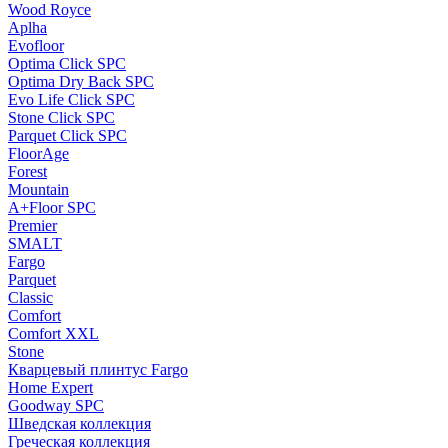
Wood Royce
Aplha
Evofloor
Optima Click SPC
Optima Dry Back SPC
Evo Life Click SPC
Stone Click SPC
Parquet Click SPC
FloorAge
Forest
Mountain
A+Floor SPC
Premier
SMALT
Fargo
Parquet
Classic
Comfort
Comfort XXL
Stone
Кварцевый плинтус Fargo
Home Expert
Goodway SPC
Шведская коллекция
Греческая коллекция