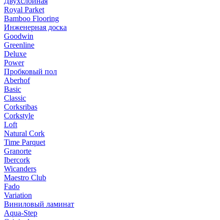
Двухслойная
Royal Parket
Bamboo Flooring
Инженерная доска
Goodwin
Greenline
Deluxe
Power
Пробковый пол
Aberhof
Basic
Classic
Corksribas
Corkstyle
Loft
Natural Cork
Time Parquet
Granorte
Ibercork
Wicanders
Мaestro Club
Fado
Variation
Виниловый ламинат
Aqua-Step