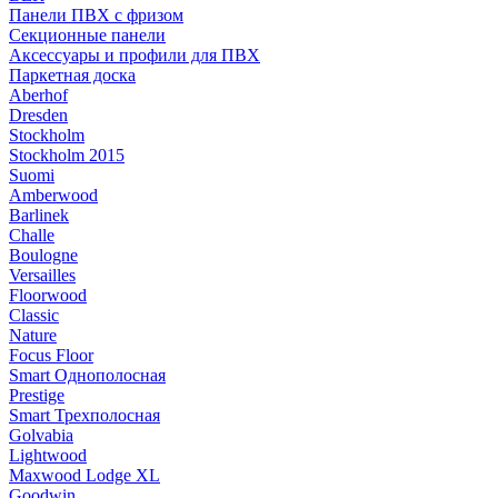
Панели ПВХ с фризом
Секционные панели
Аксессуары и профили для ПВХ
Паркетная доска
Aberhof
Dresden
Stockholm
Stockholm 2015
Suomi
Amberwood
Barlinek
Challe
Boulogne
Versailles
Floorwood
Classic
Nature
Focus Floor
Smart Однополосная
Prestige
Smart Трехполосная
Golvabia
Lightwood
Maxwood Lodge XL
Goodwin