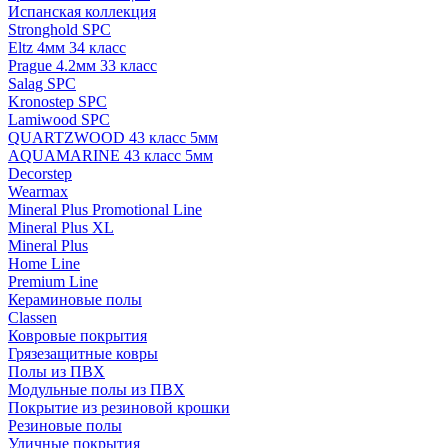
Испанская коллекция
Stronghold SPC
Eltz 4мм 34 класс
Prague 4.2мм 33 класс
Salag SPC
Kronostep SPC
Lamiwood SPC
QUARTZWOOD 43 класс 5мм
AQUAMARINE 43 класс 5мм
Decorstep
Wearmax
Mineral Plus Promotional Line
Mineral Plus XL
Mineral Plus
Home Line
Premium Line
Кераминовые полы
Classen
Ковровые покрытия
Грязезащитные ковры
Полы из ПВХ
Модульные полы из ПВХ
Покрытие из резиновой крошки
Резиновые полы
Уличные покрытия