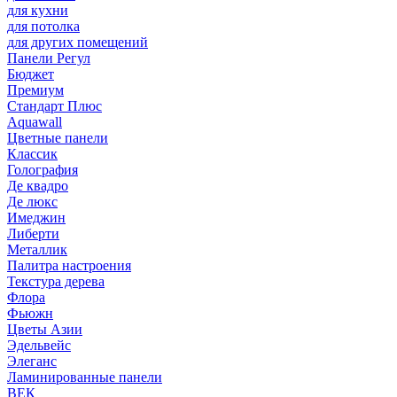
для кухни
для потолка
для других помещений
Панели Регул
Бюджет
Премиум
Стандарт Плюс
Aquawall
Цветные панели
Классик
Голография
Де квадро
Де люкс
Имеджин
Либерти
Металлик
Палитра настроения
Текстура дерева
Флора
Фьюжн
Цветы Азии
Эдельвейс
Элеганс
Ламинированные панели
ВЕК