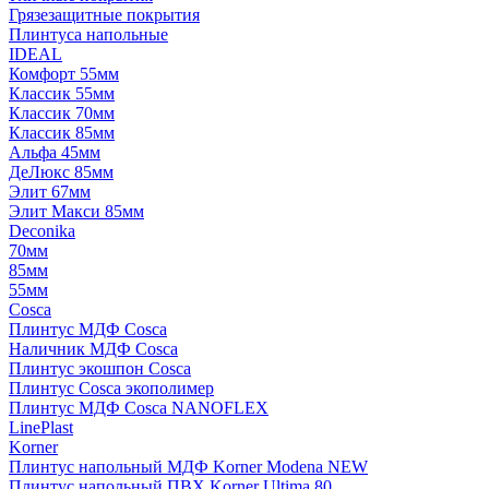
Грязезащитные покрытия
Плинтуса напольные
IDEAL
Комфорт 55мм
Классик 55мм
Классик 70мм
Классик 85мм
Альфа 45мм
ДеЛюкс 85мм
Элит 67мм
Элит Макси 85мм
Deconika
70мм
85мм
55мм
Cosca
Плинтус МДФ Cosca
Наличник МДФ Cosca
Плинтус экошпон Cosca
Плинтус Cosca экополимер
Плинтус МДФ Cosca NANOFLEX
LinePlast
Korner
Плинтус напольный МДФ Korner Modena NEW
Плинтус напольный ПВХ Korner Ultima 80