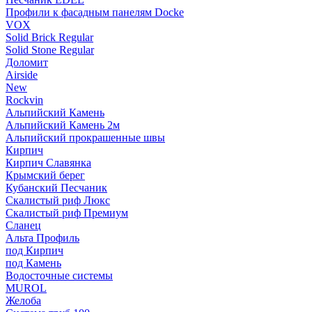
Профили к фасадным панелям Docke
VOX
Solid Brick Regular
Solid Stone Regular
Доломит
Airside
New
Rockvin
Альпийский Камень
Альпийский Камень 2м
Альпийский прокрашенные швы
Кирпич
Кирпич Славянка
Крымский берег
Кубанский Песчаник
Скалистый риф Люкс
Скалистый риф Премиум
Сланец
Альта Профиль
под Кирпич
под Камень
Водосточные системы
MUROL
Желоба