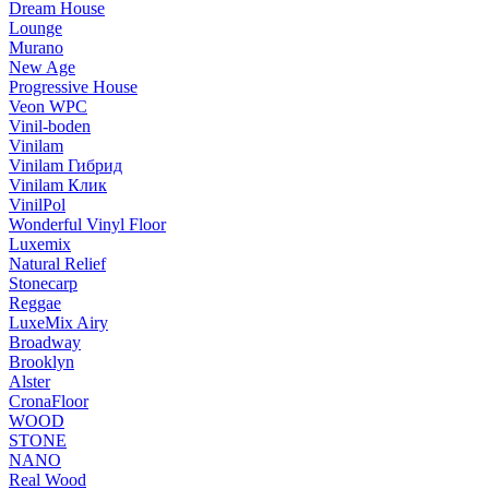
Dream House
Lounge
Murano
New Age
Progressive House
Veon WPC
Vinil-boden
Vinilam
Vinilam Гибрид
Vinilam Клик
VinilPol
Wonderful Vinyl Floor
Luxemix
Natural Relief
Stonecarp
Reggae
LuxeMix Airy
Broadway
Brooklyn
Alster
CronaFloor
WOOD
STONE
NANO
Real Wood