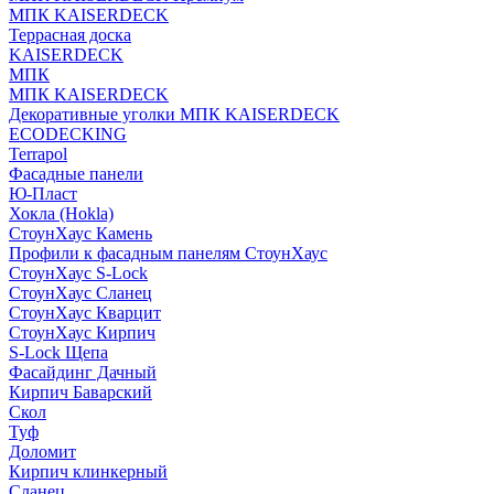
МПК KAISERDECK
Террасная доска
KAISERDECK
МПК
МПК KAISERDECK
Декоративные уголки МПК KAISERDECK
ECODECKING
Terrapol
Фасадные панели
Ю-Пласт
Хокла (Hokla)
СтоунХаус Камень
Профили к фасадным панелям СтоунХаус
СтоунХаус S-Lock
СтоунХаус Сланец
СтоунХаус Кварцит
СтоунХаус Кирпич
S-Lock Щепа
Фасайдинг Дачный
Кирпич Баварский
Скол
Туф
Доломит
Кирпич клинкерный
Сланец