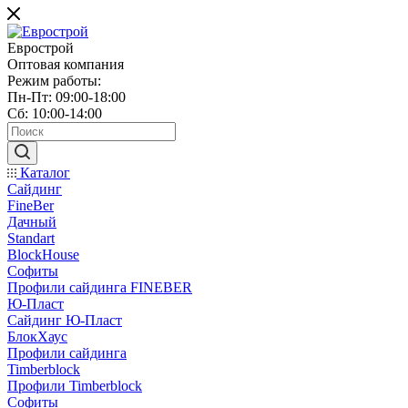
Еврострой
Оптовая компания
Режим работы:
Пн-Пт: 09:00-18:00
Сб: 10:00-14:00
Каталог
Сайдинг
FineBer
Дачный
Standart
BlockHouse
Софиты
Профили сайдинга FINEBER
Ю-Пласт
Сайдинг Ю-Пласт
БлокХаус
Профили сайдинга
Timberblock
Профили Timberblock
Софиты