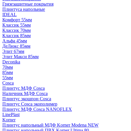
Грязезащитные покрытия
Плинтуса напольные
IDEAL
Комфорт 55мм
Классик 55мм
Классик 70мм
Классик 85мм
Альфа 45мм
ДеЛюкс 85мм
Элит 67мм
Элит Макси 85мм
Deconika
70мм
85мм
55мм
Cosca
Плинтус МДФ Cosca
Наличник МДФ Cosca
Плинтус экошпон Cosca
Плинтус Cosca экополимер
Плинтус МДФ Cosca NANOFLEX
LinePlast
Korner
Плинтус напольный МДФ Korner Modena NEW
Плинтус напольный ПВХ Korner Ultima 80