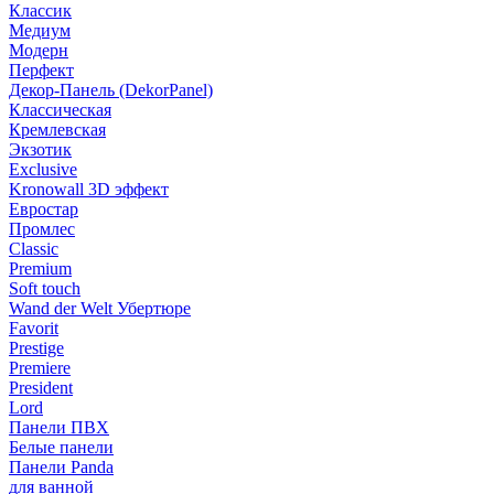
Классик
Медиум
Модерн
Перфект
Декор-Панель (DekorPanel)
Классическая
Кремлевская
Экзотик
Exclusive
Kronowall 3D эффект
Евростар
Промлес
Classic
Premium
Soft touch
Wand der Welt Убертюре
Favorit
Prestige
Premiere
President
Lord
Панели ПВХ
Белые панели
Панели Panda
для ванной