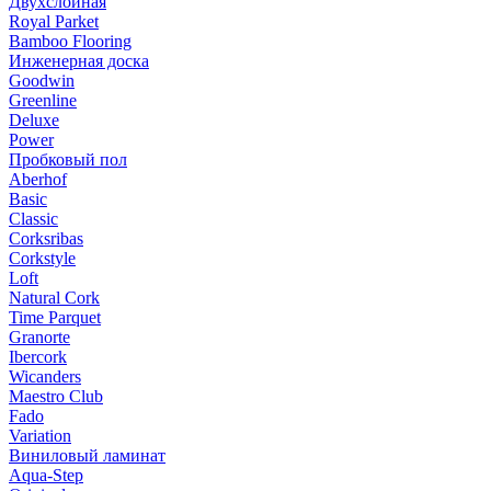
Двухслойная
Royal Parket
Bamboo Flooring
Инженерная доска
Goodwin
Greenline
Deluxe
Power
Пробковый пол
Aberhof
Basic
Classic
Corksribas
Corkstyle
Loft
Natural Cork
Time Parquet
Granorte
Ibercork
Wicanders
Мaestro Club
Fado
Variation
Виниловый ламинат
Aqua-Step