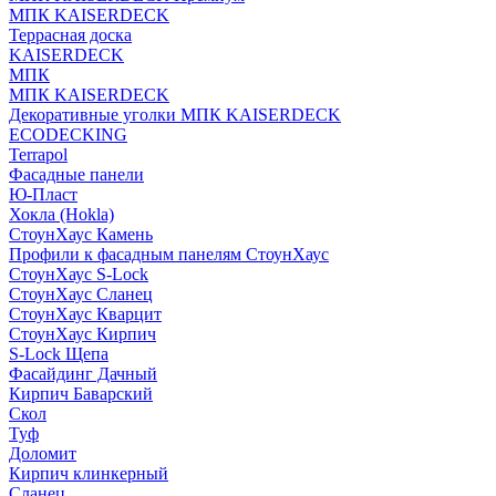
МПК KAISERDECK
Террасная доска
KAISERDECK
МПК
МПК KAISERDECK
Декоративные уголки МПК KAISERDECK
ECODECKING
Terrapol
Фасадные панели
Ю-Пласт
Хокла (Hokla)
СтоунХаус Камень
Профили к фасадным панелям СтоунХаус
СтоунХаус S-Lock
СтоунХаус Сланец
СтоунХаус Кварцит
СтоунХаус Кирпич
S-Lock Щепа
Фасайдинг Дачный
Кирпич Баварский
Скол
Туф
Доломит
Кирпич клинкерный
Сланец