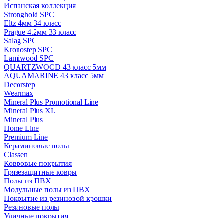
Испанская коллекция
Stronghold SPC
Eltz 4мм 34 класс
Prague 4.2мм 33 класс
Salag SPC
Kronostep SPC
Lamiwood SPC
QUARTZWOOD 43 класс 5мм
AQUAMARINE 43 класс 5мм
Decorstep
Wearmax
Mineral Plus Promotional Line
Mineral Plus XL
Mineral Plus
Home Line
Premium Line
Кераминовые полы
Classen
Ковровые покрытия
Грязезащитные ковры
Полы из ПВХ
Модульные полы из ПВХ
Покрытие из резиновой крошки
Резиновые полы
Уличные покрытия