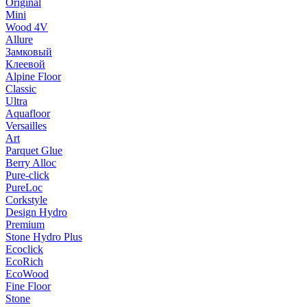
Original
Mini
Wood 4V
Allure
Замковый
Клеевой
Alpine Floor
Classic
Ultra
Aquafloor
Versailles
Art
Parquet Glue
Berry Alloc
Pure-click
PureLoc
Corkstyle
Design Hydro
Premium
Stone Hydro Plus
Ecoclick
EcoRich
EcoWood
Fine Floor
Stone