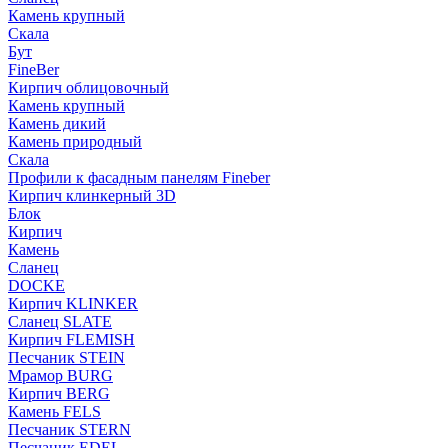
Камень крупный
Скала
Бут
FineBer
Кирпич облицовочный
Камень крупный
Камень дикий
Камень природный
Скала
Профили к фасадным панелям Fineber
Кирпич клинкерный 3D
Блок
Кирпич
Камень
Сланец
DOCKE
Кирпич KLINKER
Сланец SLATE
Кирпич FLEMISH
Пес­ча­ник STEIN
Мрамор BURG
Кирпич BERG
Камень FELS
Пес­ча­ник STERN
Пес­ча­ник EDEL