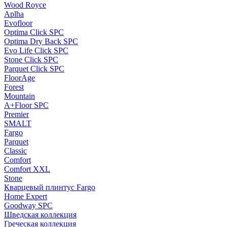
Wood Royce
Aplha
Evofloor
Optima Click SPC
Optima Dry Back SPC
Evo Life Click SPC
Stone Click SPC
Parquet Click SPC
FloorAge
Forest
Mountain
A+Floor SPC
Premier
SMALT
Fargo
Parquet
Classic
Comfort
Comfort XXL
Stone
Кварцевый плинтус Fargo
Home Expert
Goodway SPC
Шведская коллекция
Греческая коллекция