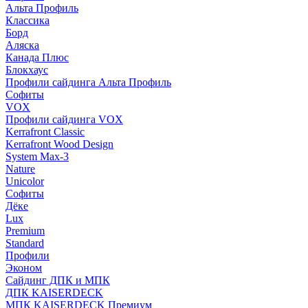
Альта Профиль
Классика
Борд
Аляска
Канада Плюс
Блокхаус
Профили сайдинга Альта Профиль
Софиты
VOX
Профили сайдинга VOX
Kerrafront Classic
Kerrafront Wood Design
System Max-3
Nature
Unicolor
Софиты
Дёке
Lux
Premium
Standard
Профили
Эконом
Сайдинг ДПК и МПК
ДПК KAISERDECK
МПК KAISERDECK Премиум