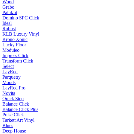
Wood
Grabo
Palnk-it
Domino SPC Click
Ideal
Robust
KLB Luxury Vinyl
Krono Xonic
Lucky Floor
Moduleo
Impress Click
Transform Click
Select
LayRed
Parquetry
Moods
LayRed Pro
Novita
Quick Step
Balance Click
Balance Click Plus
Pulse Click
Tarkett Art Vinyl
Blues
Deep House