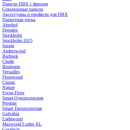
Панели ПВХ с фризом
Секционные панели
Аксессуары и профили для ПВХ
Паркетная доска
Aberhof
Dresden
Stockholm
Stockholm 2015
Suomi
Amberwood
Barlinek
Challe
Boulogne
Versailles
Floorwood
Classic
Nature
Focus Floor
Smart Однополосная
Prestige
Smart Трехполосная
Golvabia
Lightwood
Maxwood Lodge XL
Goodwin