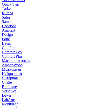
Quick Step
Tarkett
Rumba
Salsa
Samba
Upofloor
Ambient
Design
Forte
Baum
Comfort
Comfort Eco
Comfort Plus
Массивная доска
Amber Wood
Мраморная
Нефритовая
Янтарная
Challe
Boulogne
Versailles
Deker
LabArte
Montblanc