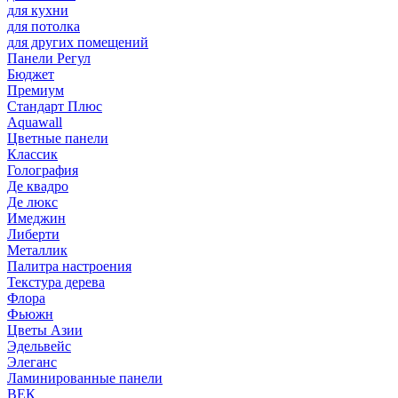
для кухни
для потолка
для других помещений
Панели Регул
Бюджет
Премиум
Стандарт Плюс
Aquawall
Цветные панели
Классик
Голография
Де квадро
Де люкс
Имеджин
Либерти
Металлик
Палитра настроения
Текстура дерева
Флора
Фьюжн
Цветы Азии
Эдельвейс
Элеганс
Ламинированные панели
ВЕК