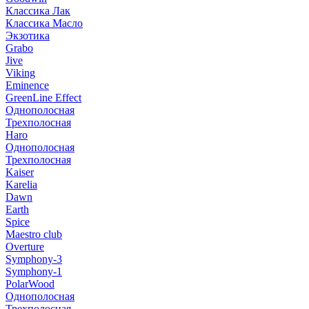
Классика Лак
Классика Масло
Экзотика
Grabo
Jive
Viking
Eminence
GreenLine Effect
Однополосная
Трехполосная
Haro
Однополосная
Трехполосная
Kaiser
Karelia
Dawn
Earth
Spice
Maestro club
Overture
Symphony-3
Symphony-1
PolarWood
Однополосная
Трехполосная