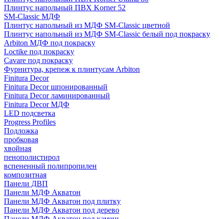
Плинтус напольный ПВХ Korner 52
SM-Classic МДФ
Плинтус напольный из МДФ SM-Classic цветной
Плинтус напольный из МДФ SM-Classic белый под покраску
Arbiton МДФ под покраску
Loctike под покраску
Cavare под покраску
Фурнитура, крепеж к плинтусам Arbiton
Finitura Decor
Finitura Decor шпонированный
Finitura Decor ламинированный
Finitura Decor МДФ
LED подсветка
Progress Profiles
Подложка
пробковая
хвойная
пенополистирол
вспененный полипропилен
композитная
Панели ДВП
Панели МДФ Акватон
Панели МДФ Акватон под плитку
Панели МДФ Акватон под дерево
Панели МДФ Акватон под камень