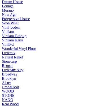
Dream House
Lounge
Murano
New Age
Progressive House
Veon WPC
Vinil-boden
Vinilam
Vinilam Гибрид
Vinilam Клик
VinilPol
Wonderful Vinyl Floor
Luxemix
Natural Relief
Stonecarp
Reggae
LuxeMix Airy
Broadway
Brooklyn
Alster
CronaFloor
WOOD
STONE
NANO
Real Wood