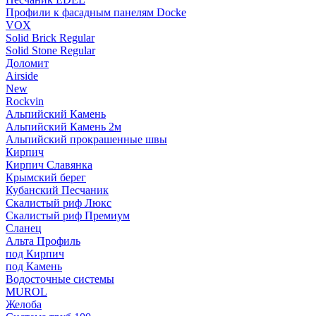
Профили к фасадным панелям Docke
VOX
Solid Brick Regular
Solid Stone Regular
Доломит
Airside
New
Rockvin
Альпийский Камень
Альпийский Камень 2м
Альпийский прокрашенные швы
Кирпич
Кирпич Славянка
Крымский берег
Кубанский Песчаник
Скалистый риф Люкс
Скалистый риф Премиум
Сланец
Альта Профиль
под Кирпич
под Камень
Водосточные системы
MUROL
Желоба