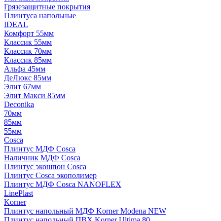
Грязезащитные покрытия
Плинтуса напольные
IDEAL
Комфорт 55мм
Классик 55мм
Классик 70мм
Классик 85мм
Альфа 45мм
ДеЛюкс 85мм
Элит 67мм
Элит Макси 85мм
Deconika
70мм
85мм
55мм
Cosca
Плинтус МДФ Cosca
Наличник МДФ Cosca
Плинтус экошпон Cosca
Плинтус Cosca экополимер
Плинтус МДФ Cosca NANOFLEX
LinePlast
Korner
Плинтус напольный МДФ Korner Modena NEW
Плинтус напольный ПВХ Korner Ultima 80