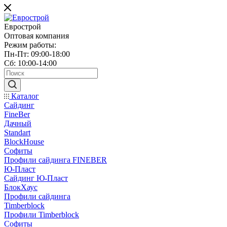
Еврострой
Оптовая компания
Режим работы:
Пн-Пт: 09:00-18:00
Сб: 10:00-14:00
Каталог
Сайдинг
FineBer
Дачный
Standart
BlockHouse
Софиты
Профили сайдинга FINEBER
Ю-Пласт
Сайдинг Ю-Пласт
БлокХаус
Профили сайдинга
Timberblock
Профили Timberblock
Софиты