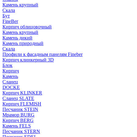
Камень крупный
Скала
Бут
FineBer
Кирпич облицовочный
Камень крупный
Камень дикий
Камень природный
Скала
Профили к фасадным панелям Fineber
Кирпич клинкерный 3D
Блок
Кирпич
Камень
Сланец
DOCKE
Кирпич KLINKER
Сланец SLATE
Кирпич FLEMISH
Пес­ча­ник STEIN
Мрамор BURG
Кирпич BERG
Камень FELS
Пес­ча­ник STERN
Пес­ча­ник EDEL