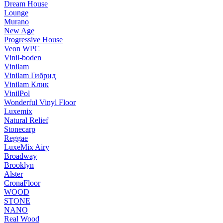
Dream House
Lounge
Murano
New Age
Progressive House
Veon WPC
Vinil-boden
Vinilam
Vinilam Гибрид
Vinilam Клик
VinilPol
Wonderful Vinyl Floor
Luxemix
Natural Relief
Stonecarp
Reggae
LuxeMix Airy
Broadway
Brooklyn
Alster
CronaFloor
WOOD
STONE
NANO
Real Wood