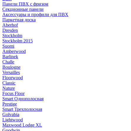
Панели ПВХ с фризом
Секционные панели
Аксессуары и профили для ПВХ
Паркетная доска
Aberhof
Dresden
Stockholm
Stockholm 2015
Suomi
Amberwood
Barlinek
Challe
Boulogne
Versailles
Floorwood
Classic
Nature
Focus Floor
Smart Однополосная
Prestige
Smart Трехполосная
Golvabia
Lightwood
Maxwood Lodge XL
Goodwin