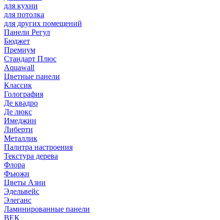
для кухни
для потолка
для других помещений
Панели Регул
Бюджет
Премиум
Стандарт Плюс
Aquawall
Цветные панели
Классик
Голография
Де квадро
Де люкс
Имеджин
Либерти
Металлик
Палитра настроения
Текстура дерева
Флора
Фьюжн
Цветы Азии
Эдельвейс
Элеганс
Ламинированные панели
ВЕК