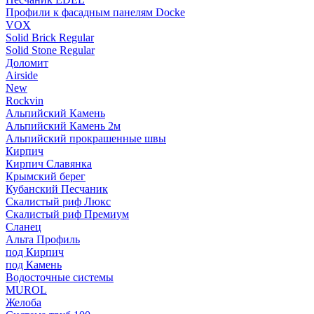
Профили к фасадным панелям Docke
VOX
Solid Brick Regular
Solid Stone Regular
Доломит
Airside
New
Rockvin
Альпийский Камень
Альпийский Камень 2м
Альпийский прокрашенные швы
Кирпич
Кирпич Славянка
Крымский берег
Кубанский Песчаник
Скалистый риф Люкс
Скалистый риф Премиум
Сланец
Альта Профиль
под Кирпич
под Камень
Водосточные системы
MUROL
Желоба