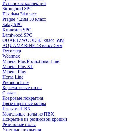
Испанская коллекция
Stronghold SPC
Eltz 4мм 34 класс
Prague 4.2мм 33 класс
Salag SPC
Kronostep SPC
Lamiwood SPC
QUARTZWOOD 43 класс 5мм
AQUAMARINE 43 класс 5мм
Decorstep
Wearmax
Mineral Plus Promotional Line
Mineral Plus XL
Mineral Plus
Home Line
Premium Line
Кераминовые полы
Classen
Ковровые покрытия
Грязезащитные ковры
Полы из ПВХ
Модульные полы из ПВХ
Покрытие из резиновой крошки
Резиновые полы
Уличные покрытия