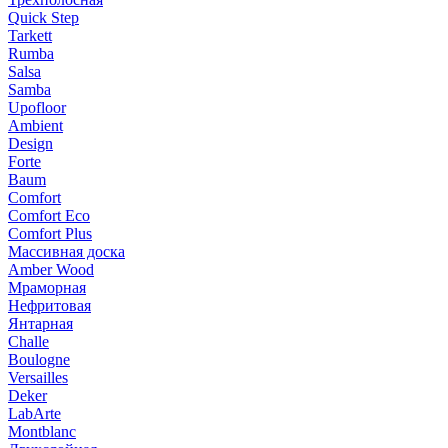
Quick Step
Tarkett
Rumba
Salsa
Samba
Upofloor
Ambient
Design
Forte
Baum
Comfort
Comfort Eco
Comfort Plus
Массивная доска
Amber Wood
Мраморная
Нефритовая
Янтарная
Challe
Boulogne
Versailles
Deker
LabArte
Montblanc