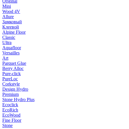
Original
Mini
Wood 4V
Allure
Замковый
Клеевой
Alpine Floor
Classic
Ultra
Aquafloor
Versailles
Art
Parquet Glue
Berry Alloc
Pure-click
PureLoc
Corkstyle
Design Hydro
Premium
Stone Hydro Plus
Ecoclick
EcoRich
EcoWood
Fine Floor
Stone