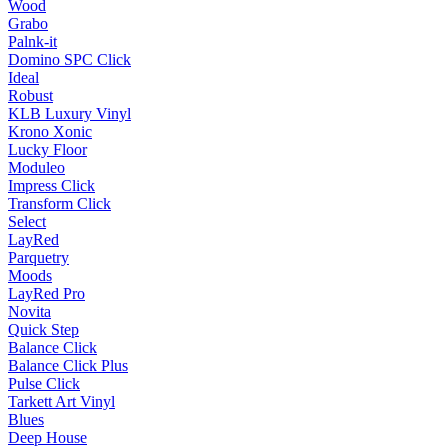
Wood
Grabo
Palnk-it
Domino SPC Click
Ideal
Robust
KLB Luxury Vinyl
Krono Xonic
Lucky Floor
Moduleo
Impress Click
Transform Click
Select
LayRed
Parquetry
Moods
LayRed Pro
Novita
Quick Step
Balance Click
Balance Click Plus
Pulse Click
Tarkett Art Vinyl
Blues
Deep House