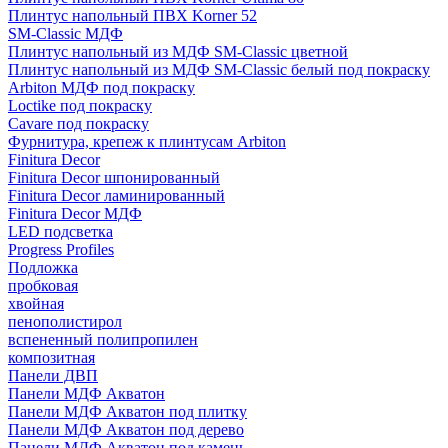
Плинтус напольный ПВХ Korner 52
SM-Classic МДФ
Плинтус напольный из МДФ SM-Classic цветной
Плинтус напольный из МДФ SM-Classic белый под покраску
Arbiton МДФ под покраску
Loctike под покраску
Cavare под покраску
Фурнитура, крепеж к плинтусам Arbiton
Finitura Decor
Finitura Decor шпонированный
Finitura Decor ламинированный
Finitura Decor МДФ
LED подсветка
Progress Profiles
Подложка
пробковая
хвойная
пенополистирол
вспененный полипропилен
композитная
Панели ДВП
Панели МДФ Акватон
Панели МДФ Акватон под плитку
Панели МДФ Акватон под дерево
Панели МДФ Акватон под камень