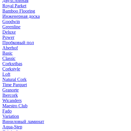
Двухслойная
Royal Parket
Bamboo Flooring
Инженерная доска
Goodwin
Greenline
Deluxe
Power
Пробковый пол
Aberhof
Basic
Classic
Corksribas
Corkstyle
Loft
Natural Cork
Time Parquet
Granorte
Ibercork
Wicanders
Мaestro Club
Fado
Variation
Виниловый ламинат
Aqua-Step