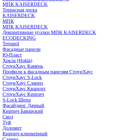
МПК KAISERDECK
Террасная доска
KAISERDECK
МПК
МПК KAISERDECK
Декоративные уголки МПК KAISERDECK
ECODECKING
Terrapol
Фасадные панели
Ю-Пласт
Хокла (Hokla)
СтоунХаус Камень
Профили к фасадным панелям СтоунХаус
СтоунХаус S-Lock
СтоунХаус Сланец
СтоунХаус Кварцит
СтоунХаус Кирпич
S-Lock Щепа
Фасайдинг Дачный
Кирпич Баварский
Скол
Туф
Доломит
Кирпич клинкерный
Сланец