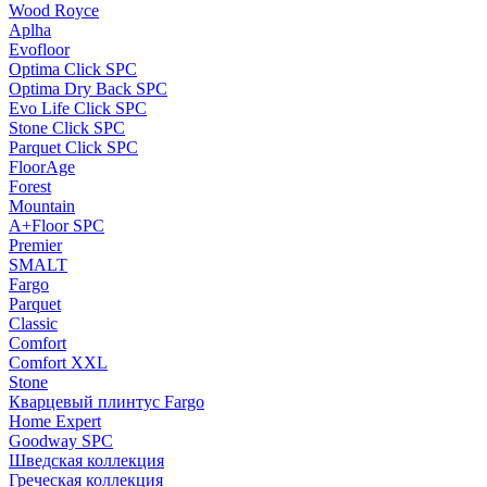
Wood Royce
Aplha
Evofloor
Optima Click SPC
Optima Dry Back SPC
Evo Life Click SPC
Stone Click SPC
Parquet Click SPC
FloorAge
Forest
Mountain
A+Floor SPC
Premier
SMALT
Fargo
Parquet
Classic
Comfort
Comfort XXL
Stone
Кварцевый плинтус Fargo
Home Expert
Goodway SPC
Шведская коллекция
Греческая коллекция