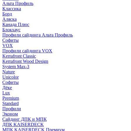
Альта Профиль
Классика
Борд
Аляска
Канада Плюс
Блокхаус
Профили сайдинга Альта Профиль
Софиты
VOX
Профили сайдинга VOX
Kerrafront Classic
Kerrafront Wood Design
System Max-3
Nature
Unicolor
Софиты
Дёке
Lux
Premium
Standard
Профили
Эконом
Сайдинг ДПК и МПК
ДПК KAISERDECK
МПК KAISERDECK Премиум