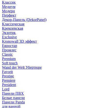
Классик
Медиум
Модерн
Перфект
Декор-Панель (DekorPanel)
Классическая
Кремлевская
Экзотик
Exclusive
Kronowall 3D эффект
Евростар
Промлес
Classic
Premium
Soft touch
Wand der Welt Убертюре
Favorit
Prestige
Premiere
President
Lord
Панели ПВХ
Белые панели
Панели Panda
для ванной