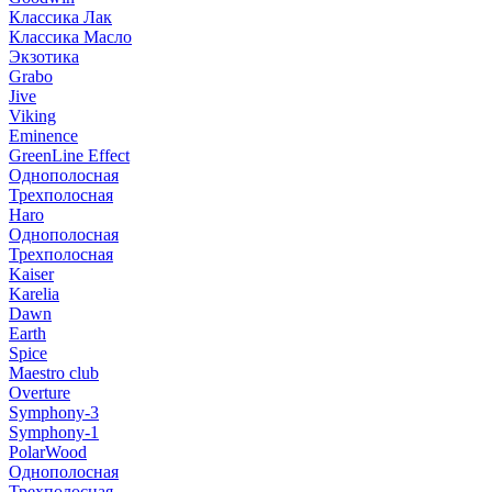
Классика Лак
Классика Масло
Экзотика
Grabo
Jive
Viking
Eminence
GreenLine Effect
Однополосная
Трехполосная
Haro
Однополосная
Трехполосная
Kaiser
Karelia
Dawn
Earth
Spice
Maestro club
Overture
Symphony-3
Symphony-1
PolarWood
Однополосная
Трехполосная