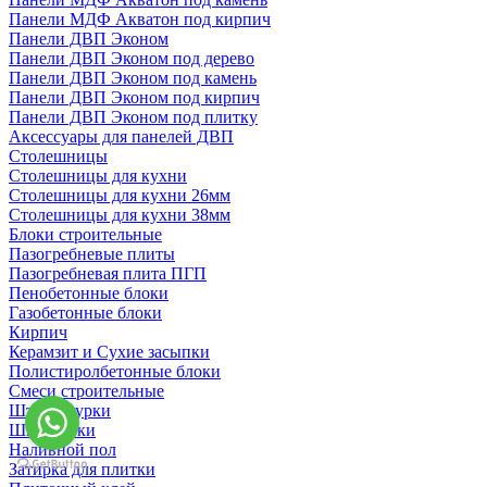
Панели МДФ Акватон под кирпич
Панели ДВП Эконом
Панели ДВП Эконом под дерево
Панели ДВП Эконом под камень
Панели ДВП Эконом под кирпич
Панели ДВП Эконом под плитку
Аксессуары для панелей ДВП
Столешницы
Столешницы для кухни
Столешницы для кухни 26мм
Столешницы для кухни 38мм
Блоки строительные
Пазогребневые плиты
Пазогребневая плита ПГП
Пенобетонные блоки
Газобетонные блоки
Кирпич
Керамзит и Сухие засыпки
Полистиролбетонные блоки
Смеси строительные
Штукартурки
Шпаклевки
Наливной пол
Затирка для плитки