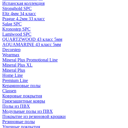
Испанская коллекция
Stronghold SPC
Eltz 4мм 34 класс
Prague 4.2мм 33 класс
Salag SPC
Kronostep SPC
Lamiwood SPC
QUARTZWOOD 43 класс 5мм
AQUAMARINE 43 класс 5мм
Decorstep
Wearmax
Mineral Plus Promotional Line
Mineral Plus XL
Mineral Plus
Home Line
Premium Line
Кераминовые полы
Classen
Ковровые покрытия
Грязезащитные ковры
Полы из ПВХ
Модульные полы из ПВХ
Покрытие из резиновой крошки
Резиновые полы
Уличные покрытия