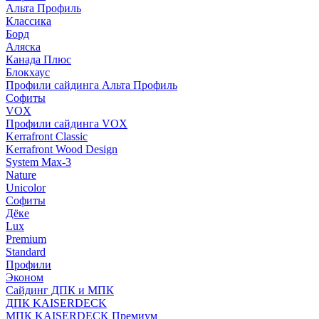
Альта Профиль
Классика
Борд
Аляска
Канада Плюс
Блокхаус
Профили сайдинга Альта Профиль
Софиты
VOX
Профили сайдинга VOX
Kerrafront Classic
Kerrafront Wood Design
System Max-3
Nature
Unicolor
Софиты
Дёке
Lux
Premium
Standard
Профили
Эконом
Сайдинг ДПК и МПК
ДПК KAISERDECK
МПК KAISERDECK Премиум