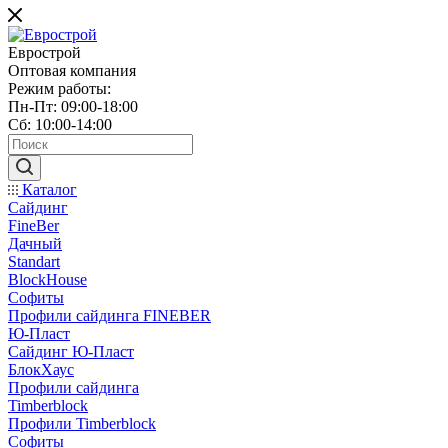
Еврострой
Оптовая компания
Режим работы:
Пн-Пт: 09:00-18:00
Сб: 10:00-14:00
Каталог
Сайдинг
FineBer
Дачный
Standart
BlockHouse
Софиты
Профили сайдинга FINEBER
Ю-Пласт
Сайдинг Ю-Пласт
БлокХаус
Профили сайдинга
Timberblock
Профили Timberblock
Софиты