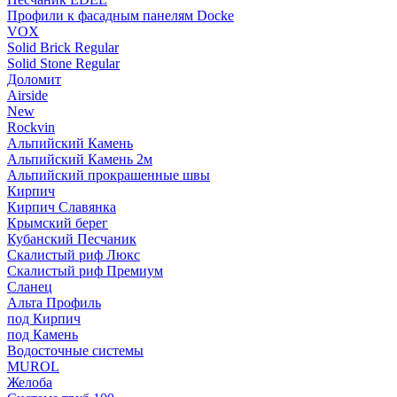
Профили к фасадным панелям Docke
VOX
Solid Brick Regular
Solid Stone Regular
Доломит
Airside
New
Rockvin
Альпийский Камень
Альпийский Камень 2м
Альпийский прокрашенные швы
Кирпич
Кирпич Славянка
Крымский берег
Кубанский Песчаник
Скалистый риф Люкс
Скалистый риф Премиум
Сланец
Альта Профиль
под Кирпич
под Камень
Водосточные системы
MUROL
Желоба