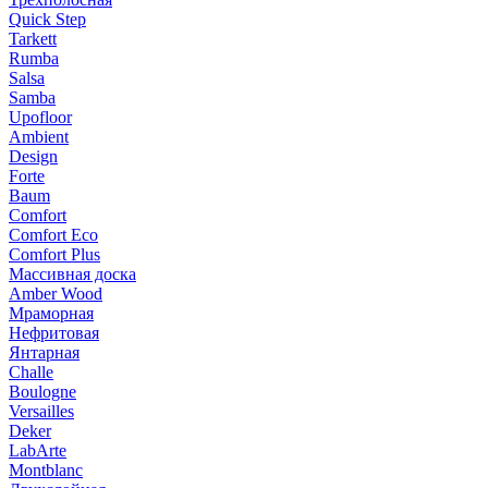
Quick Step
Tarkett
Rumba
Salsa
Samba
Upofloor
Ambient
Design
Forte
Baum
Comfort
Comfort Eco
Comfort Plus
Массивная доска
Amber Wood
Мраморная
Нефритовая
Янтарная
Challe
Boulogne
Versailles
Deker
LabArte
Montblanc