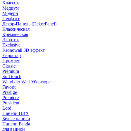
Классик
Медиум
Модерн
Перфект
Декор-Панель (DekorPanel)
Классическая
Кремлевская
Экзотик
Exclusive
Kronowall 3D эффект
Евростар
Промлес
Classic
Premium
Soft touch
Wand der Welt Убертюре
Favorit
Prestige
Premiere
President
Lord
Панели ПВХ
Белые панели
Панели Panda
для ванной