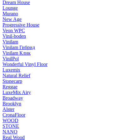
Dream House
Lounge
Murano
New Age
Progressive House
Veon WPC
Vinil-boden
Vinilam
Vinilam Гибрид
Vinilam Клик
VinilPol
Wonderful Vinyl Floor
Luxemix
Natural Relief
Stonecarp
Reggae
LuxeMix Airy
Broadway
Brooklyn
Alster
CronaFloor
WOOD
STONE
NANO
Real Wood