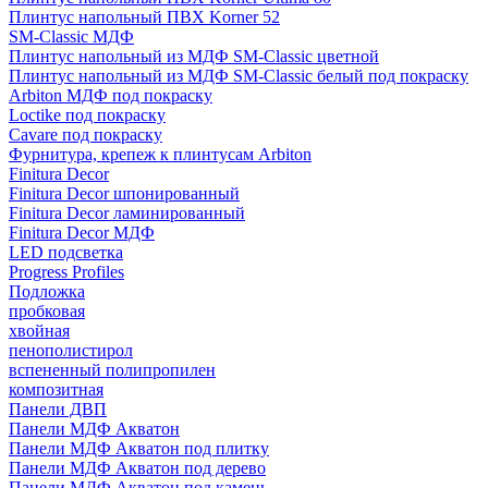
Плинтус напольный ПВХ Korner 52
SM-Classic МДФ
Плинтус напольный из МДФ SM-Classic цветной
Плинтус напольный из МДФ SM-Classic белый под покраску
Arbiton МДФ под покраску
Loctike под покраску
Cavare под покраску
Фурнитура, крепеж к плинтусам Arbiton
Finitura Decor
Finitura Decor шпонированный
Finitura Decor ламинированный
Finitura Decor МДФ
LED подсветка
Progress Profiles
Подложка
пробковая
хвойная
пенополистирол
вспененный полипропилен
композитная
Панели ДВП
Панели МДФ Акватон
Панели МДФ Акватон под плитку
Панели МДФ Акватон под дерево
Панели МДФ Акватон под камень