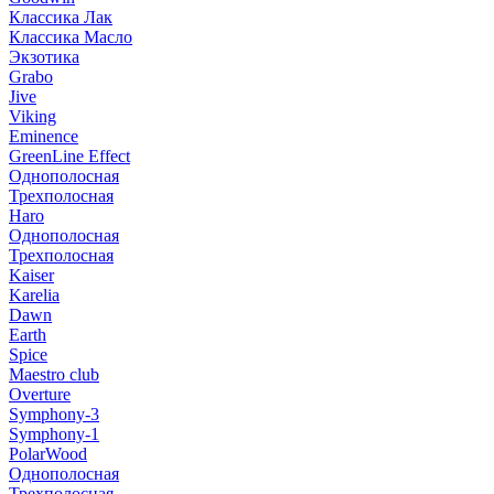
Классика Лак
Классика Масло
Экзотика
Grabo
Jive
Viking
Eminence
GreenLine Effect
Однополосная
Трехполосная
Haro
Однополосная
Трехполосная
Kaiser
Karelia
Dawn
Earth
Spice
Maestro club
Overture
Symphony-3
Symphony-1
PolarWood
Однополосная
Трехполосная