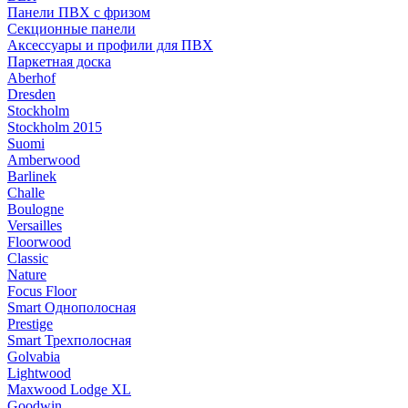
Панели ПВХ с фризом
Секционные панели
Аксессуары и профили для ПВХ
Паркетная доска
Aberhof
Dresden
Stockholm
Stockholm 2015
Suomi
Amberwood
Barlinek
Challe
Boulogne
Versailles
Floorwood
Classic
Nature
Focus Floor
Smart Однополосная
Prestige
Smart Трехполосная
Golvabia
Lightwood
Maxwood Lodge XL
Goodwin