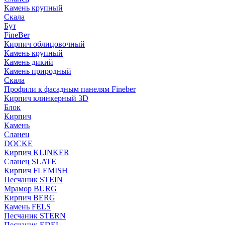
Камень крупный
Скала
Бут
FineBer
Кирпич облицовочный
Камень крупный
Камень дикий
Камень природный
Скала
Профили к фасадным панелям Fineber
Кирпич клинкерный 3D
Блок
Кирпич
Камень
Сланец
DOCKE
Кирпич KLINKER
Сланец SLATE
Кирпич FLEMISH
Пес­ча­ник STEIN
Мрамор BURG
Кирпич BERG
Камень FELS
Пес­ча­ник STERN
Пес­ча­ник EDEL