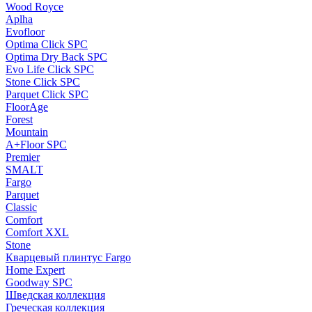
Wood Royce
Aplha
Evofloor
Optima Click SPC
Optima Dry Back SPC
Evo Life Click SPC
Stone Click SPC
Parquet Click SPC
FloorAge
Forest
Mountain
A+Floor SPC
Premier
SMALT
Fargo
Parquet
Classic
Comfort
Comfort XXL
Stone
Кварцевый плинтус Fargo
Home Expert
Goodway SPC
Шведская коллекция
Греческая коллекция