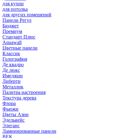
для кухни
для потолка
для других помещений
Панели Регул
Бюджет
Премиум
Стандарт Плюс
Aquawall
Цветные панели
Классик
Голография
Де квадро
Де люкс
Имеджин
Либерти
Металлик
Палитра настроения
Текстура дерева
Флора
Фьюжн
Цветы Азии
Эдельвейс
Элеганс
Ламинированные панели
ВЕК