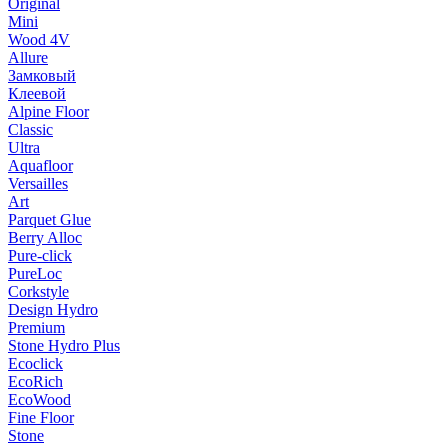
Original
Mini
Wood 4V
Allure
Замковый
Клеевой
Alpine Floor
Classic
Ultra
Aquafloor
Versailles
Art
Parquet Glue
Berry Alloc
Pure-click
PureLoc
Corkstyle
Design Hydro
Premium
Stone Hydro Plus
Ecoclick
EcoRich
EcoWood
Fine Floor
Stone