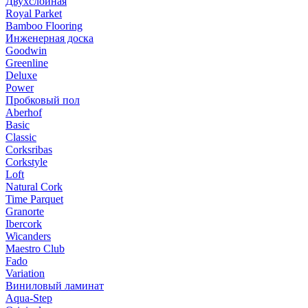
Двухслойная
Royal Parket
Bamboo Flooring
Инженерная доска
Goodwin
Greenline
Deluxe
Power
Пробковый пол
Aberhof
Basic
Classic
Corksribas
Corkstyle
Loft
Natural Cork
Time Parquet
Granorte
Ibercork
Wicanders
Мaestro Club
Fado
Variation
Виниловый ламинат
Aqua-Step