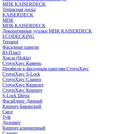
МПК KAISERDECK
Террасная доска
KAISERDECK
МПК
МПК KAISERDECK
Декоративные уголки МПК KAISERDECK
ECODECKING
Terrapol
Фасадные панели
Ю-Пласт
Хокла (Hokla)
СтоунХаус Камень
Профили к фасадным панелям СтоунХаус
СтоунХаус S-Lock
СтоунХаус Сланец
СтоунХаус Кварцит
СтоунХаус Кирпич
S-Lock Щепа
Фасайдинг Дачный
Кирпич Баварский
Скол
Туф
Доломит
Кирпич клинкерный
Сланец