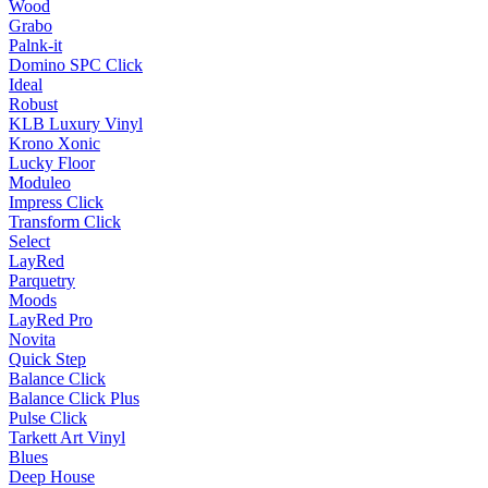
Wood
Grabo
Palnk-it
Domino SPC Click
Ideal
Robust
KLB Luxury Vinyl
Krono Xonic
Lucky Floor
Moduleo
Impress Click
Transform Click
Select
LayRed
Parquetry
Moods
LayRed Pro
Novita
Quick Step
Balance Click
Balance Click Plus
Pulse Click
Tarkett Art Vinyl
Blues
Deep House