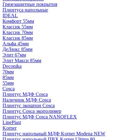
Грязезащитные покрытия
Плинтуса напольные
IDEAL
Комфорт 55мм
Классик 55мм
Классик 70мм
Классик 85мм
Альфа 45мм
ДеЛюкс 85мм
Элит 67мм
Элит Макси 85мм
Deconika
70мм
85мм
55мм
Cosca
Плинтус МДФ Cosca
Наличник МДФ Cosca
Плинтус экошпон Cosca
Плинтус Cosca экополимер
Плинтус МДФ Cosca NANOFLEX
LinePlast
Korner
Плинтус напольный МДФ Korner Modena NEW
Плинтус напольный ПВХ Korner Ultima 80