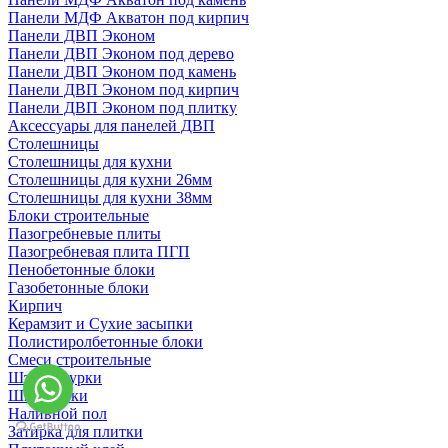
Панели МДФ Акватон под кирпич
Панели ДВП Эконом
Панели ДВП Эконом под дерево
Панели ДВП Эконом под камень
Панели ДВП Эконом под кирпич
Панели ДВП Эконом под плитку
Аксессуары для панелей ДВП
Столешницы
Столешницы для кухни
Столешницы для кухни 26мм
Столешницы для кухни 38мм
Блоки строительные
Пазогребневые плиты
Пазогребневая плита ПГП
Пенобетонные блоки
Газобетонные блоки
Кирпич
Керамзит и Сухие засыпки
Полистиролбетонные блоки
Смеси строительные
Штукартурки
Шпаклевки
Наливной пол
Затирка для плитки