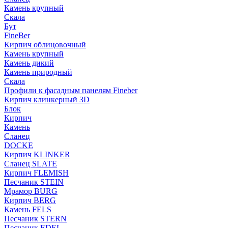
Камень крупный
Скала
Бут
FineBer
Кирпич облицовочный
Камень крупный
Камень дикий
Камень природный
Скала
Профили к фасадным панелям Fineber
Кирпич клинкерный 3D
Блок
Кирпич
Камень
Сланец
DOCKE
Кирпич KLINKER
Сланец SLATE
Кирпич FLEMISH
Пес­ча­ник STEIN
Мрамор BURG
Кирпич BERG
Камень FELS
Пес­ча­ник STERN
Пес­ча­ник EDEL