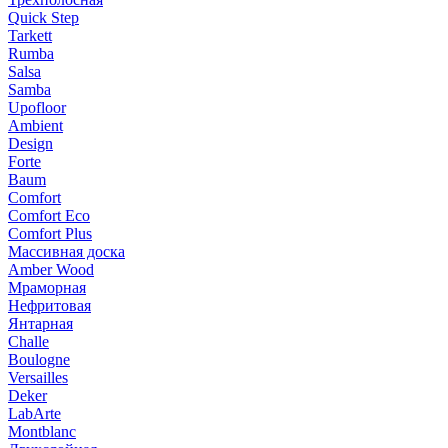
Quick Step
Tarkett
Rumba
Salsa
Samba
Upofloor
Ambient
Design
Forte
Baum
Comfort
Comfort Eco
Comfort Plus
Массивная доска
Amber Wood
Мраморная
Нефритовая
Янтарная
Challe
Boulogne
Versailles
Deker
LabArte
Montblanc