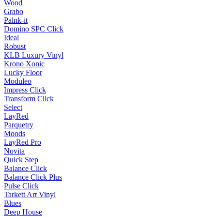
Wood
Grabo
Palnk-it
Domino SPC Click
Ideal
Robust
KLB Luxury Vinyl
Krono Xonic
Lucky Floor
Moduleo
Impress Click
Transform Click
Select
LayRed
Parquetry
Moods
LayRed Pro
Novita
Quick Step
Balance Click
Balance Click Plus
Pulse Click
Tarkett Art Vinyl
Blues
Deep House