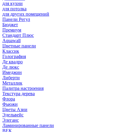
для кухни
для потолка
для других помещений
Панели Регул
Бюджет
Премиум
Стандарт Плюс
Aquawall
Цветные панели
Классик
Голография
Де квадро
Де люкс
Имеджин
Либерти
Металлик
Палитра настроения
Текстура дерева
Флора
Фьюжн
Цветы Азии
Эдельвейс
Элеганс
Ламинированные панели
ВЕК