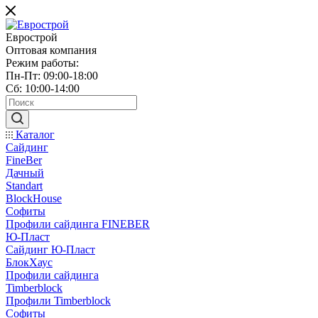
Еврострой
Оптовая компания
Режим работы:
Пн-Пт: 09:00-18:00
Сб: 10:00-14:00
Каталог
Сайдинг
FineBer
Дачный
Standart
BlockHouse
Софиты
Профили сайдинга FINEBER
Ю-Пласт
Сайдинг Ю-Пласт
БлокХаус
Профили сайдинга
Timberblock
Профили Timberblock
Софиты