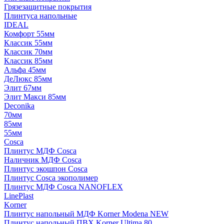
Грязезащитные покрытия
Плинтуса напольные
IDEAL
Комфорт 55мм
Классик 55мм
Классик 70мм
Классик 85мм
Альфа 45мм
ДеЛюкс 85мм
Элит 67мм
Элит Макси 85мм
Deconika
70мм
85мм
55мм
Cosca
Плинтус МДФ Cosca
Наличник МДФ Cosca
Плинтус экошпон Cosca
Плинтус Cosca экополимер
Плинтус МДФ Cosca NANOFLEX
LinePlast
Korner
Плинтус напольный МДФ Korner Modena NEW
Плинтус напольный ПВХ Korner Ultima 80