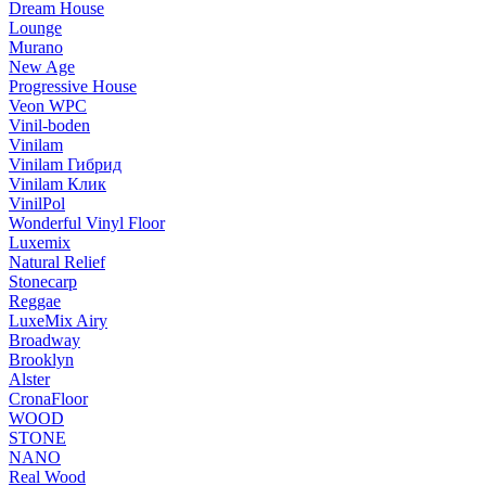
Dream House
Lounge
Murano
New Age
Progressive House
Veon WPC
Vinil-boden
Vinilam
Vinilam Гибрид
Vinilam Клик
VinilPol
Wonderful Vinyl Floor
Luxemix
Natural Relief
Stonecarp
Reggae
LuxeMix Airy
Broadway
Brooklyn
Alster
CronaFloor
WOOD
STONE
NANO
Real Wood