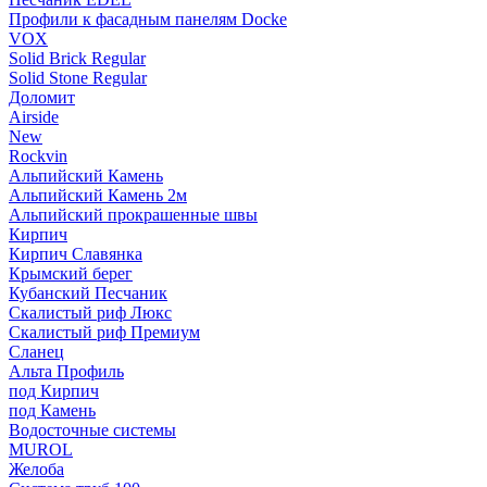
Профили к фасадным панелям Docke
VOX
Solid Brick Regular
Solid Stone Regular
Доломит
Airside
New
Rockvin
Альпийский Камень
Альпийский Камень 2м
Альпийский прокрашенные швы
Кирпич
Кирпич Славянка
Крымский берег
Кубанский Песчаник
Скалистый риф Люкс
Скалистый риф Премиум
Сланец
Альта Профиль
под Кирпич
под Камень
Водосточные системы
MUROL
Желоба