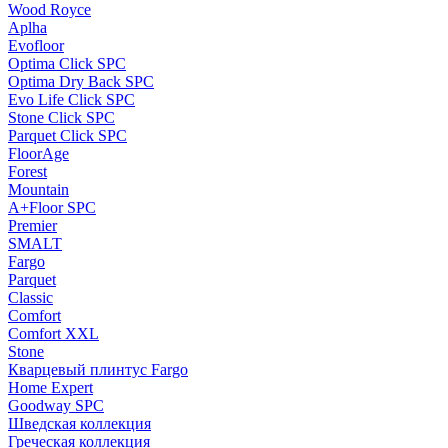
Wood Royce
Aplha
Evofloor
Optima Click SPC
Optima Dry Back SPC
Evo Life Click SPC
Stone Click SPC
Parquet Click SPC
FloorAge
Forest
Mountain
A+Floor SPC
Premier
SMALT
Fargo
Parquet
Classic
Comfort
Comfort XXL
Stone
Кварцевый плинтус Fargo
Home Expert
Goodway SPC
Шведская коллекция
Греческая коллекция