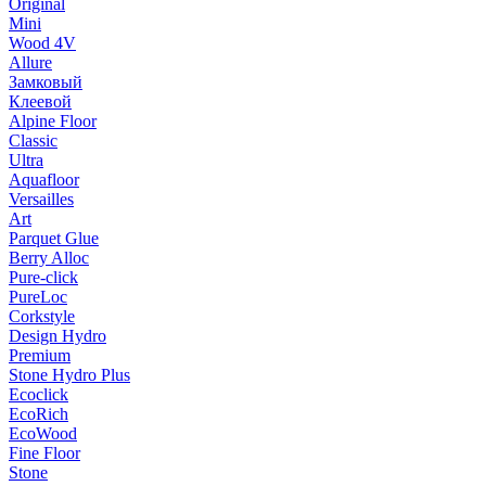
Original
Mini
Wood 4V
Allure
Замковый
Клеевой
Alpine Floor
Classic
Ultra
Aquafloor
Versailles
Art
Parquet Glue
Berry Alloc
Pure-click
PureLoc
Corkstyle
Design Hydro
Premium
Stone Hydro Plus
Ecoclick
EcoRich
EcoWood
Fine Floor
Stone