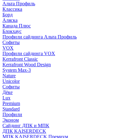
Альта Профиль
Классика
Борд
Аляска
Канада Плюс
Блокхаус
Профили сайдинга Альта Профиль
Софиты
VOX
Профили сайдинга VOX
Kerrafront Classic
Kerrafront Wood Design
System Max-3
Nature
Unicolor
Софиты
Дёке
Lux
Premium
Standard
Профили
Эконом
Сайдинг ДПК и МПК
ДПК KAISERDECK
МПК KAISERDECK Премиум