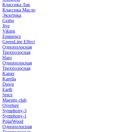
Классика Лак
Классика Масло
Экзотика
Grabo
Jive
Viking
Eminence
GreenLine Effect
Однополосная
Трехполосная
Haro
Однополосная
Трехполосная
Kaiser
Karelia
Dawn
Earth
Spice
Maestro club
Overture
Symphony-3
Symphony-1
PolarWood
Однополосная
Трехполосная