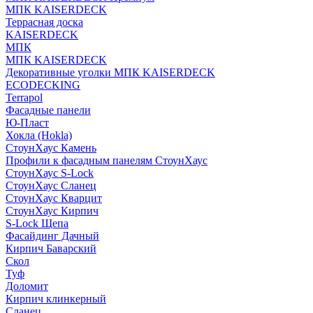
МПК KAISERDECK
Террасная доска
KAISERDECK
МПК
МПК KAISERDECK
Декоративные уголки МПК KAISERDECK
ECODECKING
Terrapol
Фасадные панели
Ю-Пласт
Хокла (Hokla)
СтоунХаус Камень
Профили к фасадным панелям СтоунХаус
СтоунХаус S-Lock
СтоунХаус Сланец
СтоунХаус Кварцит
СтоунХаус Кирпич
S-Lock Щепа
Фасайдинг Дачный
Кирпич Баварский
Скол
Туф
Доломит
Кирпич клинкерный
Сланец