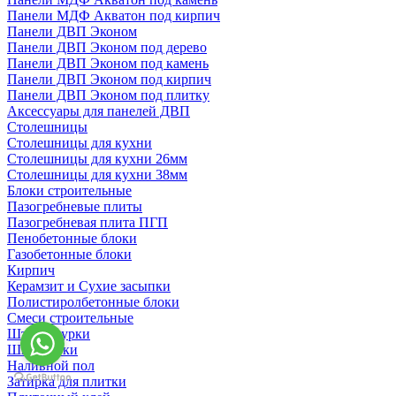
Панели МДФ Акватон под кирпич
Панели ДВП Эконом
Панели ДВП Эконом под дерево
Панели ДВП Эконом под камень
Панели ДВП Эконом под кирпич
Панели ДВП Эконом под плитку
Аксессуары для панелей ДВП
Столешницы
Столешницы для кухни
Столешницы для кухни 26мм
Столешницы для кухни 38мм
Блоки строительные
Пазогребневые плиты
Пазогребневая плита ПГП
Пенобетонные блоки
Газобетонные блоки
Кирпич
Керамзит и Сухие засыпки
Полистиролбетонные блоки
Смеси строительные
Штукартурки
Шпаклевки
Наливной пол
Затирка для плитки