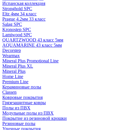
Испанская коллекция
Stronghold SPC
Eltz 4мм 34 класс
Prague 4.2мм 33 класс
Salag SPC
Kronostep SPC
Lamiwood SPC
QUARTZWOOD 43 класс 5мм
AQUAMARINE 43 класс 5мм
Decorstep
Wearmax
Mineral Plus Promotional Line
Mineral Plus XL
Mineral Plus
Home Line
Premium Line
Кераминовые полы
Classen
Ковровые покрытия
Грязезащитные ковры
Полы из ПВХ
Модульные полы из ПВХ
Покрытие из резиновой крошки
Резиновые полы
Уличные покрытия