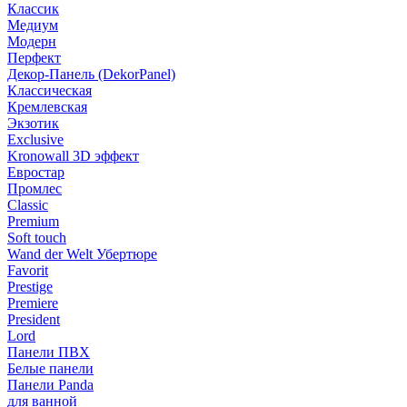
Классик
Медиум
Модерн
Перфект
Декор-Панель (DekorPanel)
Классическая
Кремлевская
Экзотик
Exclusive
Kronowall 3D эффект
Евростар
Промлес
Classic
Premium
Soft touch
Wand der Welt Убертюре
Favorit
Prestige
Premiere
President
Lord
Панели ПВХ
Белые панели
Панели Panda
для ванной