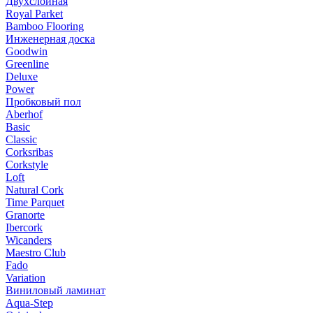
Двухслойная
Royal Parket
Bamboo Flooring
Инженерная доска
Goodwin
Greenline
Deluxe
Power
Пробковый пол
Aberhof
Basic
Classic
Corksribas
Corkstyle
Loft
Natural Cork
Time Parquet
Granorte
Ibercork
Wicanders
Мaestro Club
Fado
Variation
Виниловый ламинат
Aqua-Step