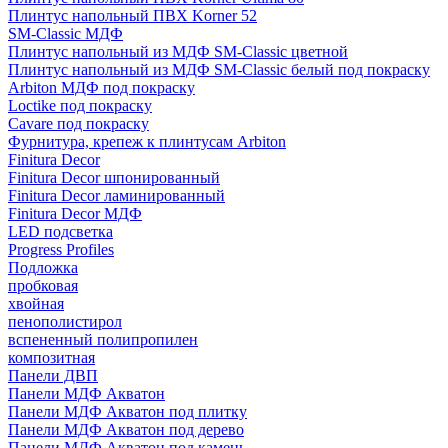
Плинтус напольный ПВХ Korner 52
SM-Classic МДФ
Плинтус напольный из МДФ SM-Classic цветной
Плинтус напольный из МДФ SM-Classic белый под покраску
Arbiton МДФ под покраску
Loctike под покраску
Cavare под покраску
Фурнитура, крепеж к плинтусам Arbiton
Finitura Decor
Finitura Decor шпонированный
Finitura Decor ламинированный
Finitura Decor МДФ
LED подсветка
Progress Profiles
Подложка
пробковая
хвойная
пенополистирол
вспененный полипропилен
композитная
Панели ДВП
Панели МДФ Акватон
Панели МДФ Акватон под плитку
Панели МДФ Акватон под дерево
Панели МДФ Акватон под камень