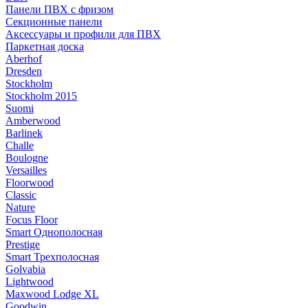
Панели ПВХ с фризом
Секционные панели
Аксессуары и профили для ПВХ
Паркетная доска
Aberhof
Dresden
Stockholm
Stockholm 2015
Suomi
Amberwood
Barlinek
Challe
Boulogne
Versailles
Floorwood
Classic
Nature
Focus Floor
Smart Однополосная
Prestige
Smart Трехполосная
Golvabia
Lightwood
Maxwood Lodge XL
Goodwin