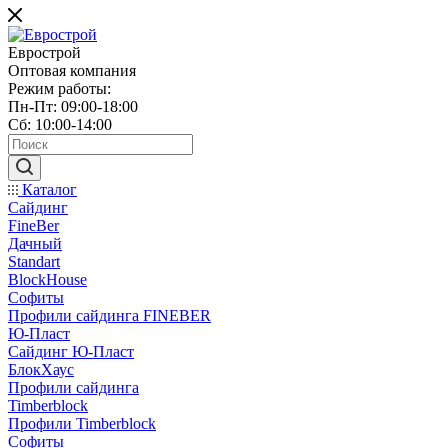
Еврострой
Оптовая компания
Режим работы:
Пн-Пт: 09:00-18:00
Сб: 10:00-14:00
Каталог
Сайдинг
FineBer
Дачный
Standart
BlockHouse
Софиты
Профили сайдинга FINEBER
Ю-Пласт
Сайдинг Ю-Пласт
БлокХаус
Профили сайдинга
Timberblock
Профили Timberblock
Софиты