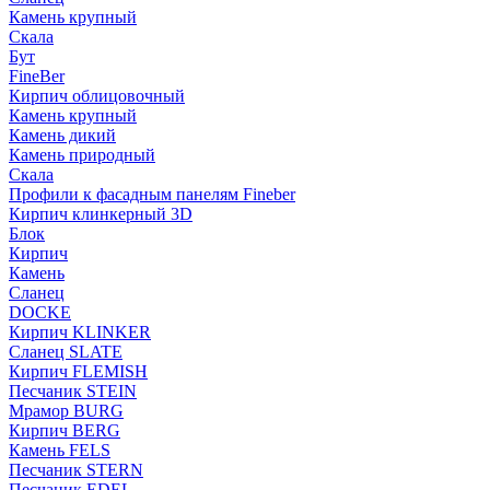
Камень крупный
Скала
Бут
FineBer
Кирпич облицовочный
Камень крупный
Камень дикий
Камень природный
Скала
Профили к фасадным панелям Fineber
Кирпич клинкерный 3D
Блок
Кирпич
Камень
Сланец
DOCKE
Кирпич KLINKER
Сланец SLATE
Кирпич FLEMISH
Пес­ча­ник STEIN
Мрамор BURG
Кирпич BERG
Камень FELS
Пес­ча­ник STERN
Пес­ча­ник EDEL