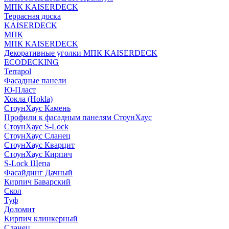
МПК KAISERDECK
Террасная доска
KAISERDECK
МПК
МПК KAISERDECK
Декоративные уголки МПК KAISERDECK
ECODECKING
Terrapol
Фасадные панели
Ю-Пласт
Хокла (Hokla)
СтоунХаус Камень
Профили к фасадным панелям СтоунХаус
СтоунХаус S-Lock
СтоунХаус Сланец
СтоунХаус Кварцит
СтоунХаус Кирпич
S-Lock Щепа
Фасайдинг Дачный
Кирпич Баварский
Скол
Туф
Доломит
Кирпич клинкерный
Сланец