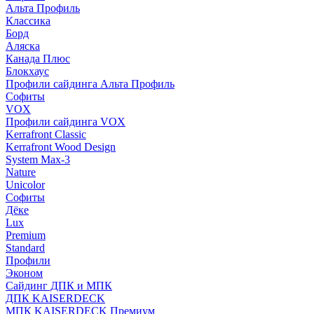
Альта Профиль
Классика
Борд
Аляска
Канада Плюс
Блокхаус
Профили сайдинга Альта Профиль
Софиты
VOX
Профили сайдинга VOX
Kerrafront Classic
Kerrafront Wood Design
System Max-3
Nature
Unicolor
Софиты
Дёке
Lux
Premium
Standard
Профили
Эконом
Сайдинг ДПК и МПК
ДПК KAISERDECK
МПК KAISERDECK Премиум