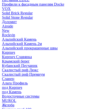
Профили к фасадным панелям Docke
VOX
Solid Brick Regular
Solid Stone Regular
Доломит
Airside
New
Rockvin
Альпийский Камень
Альпийский Камень 2м
Альпийский прокрашенные швы
Кирпич
Кирпич Славянка
Крымский берег
Кубанский Песчаник
Скалистый риф Люкс
Скалистый риф Премиум
Сланец
Альта Профиль
под Кирпич
под Камень
Водосточные системы
MUROL
Желоба