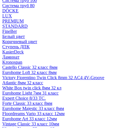
Система труб 100
Система труб 80
DÖCKE
LUX
PREMIUM
STANDARD
FineBer
Белый цвет
Коричневый цвет
Ступень ДПК
KasierDeck
Ламинат
Kronospan
Castello Classic 32 класс 8мм
Eurohome Loft 32 класс 8мм
Victory Fiorentino Twin Click 8mm 32 AC4 4V-Groove
Atlantic 8мм 32 класс
White Box twin click 8мм 32 кл
Eurohome Light 7мм 31 класс
Expert Choice 8/33 TC.
Forte Classic 33 класс 8мм
Eurohome Majestic 33 класс 8мм
Floordreams Vario 33 класс 12мм
Eurohome Art 33 класс 12мм
Vintage Classic 33 класс 10мм