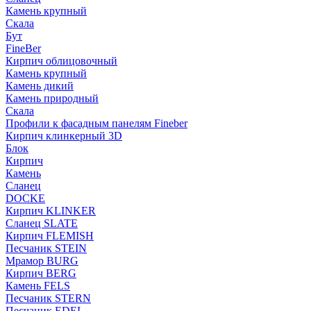
Камень крупный
Скала
Бут
FineBer
Кирпич облицовочный
Камень крупный
Камень дикий
Камень природный
Скала
Профили к фасадным панелям Fineber
Кирпич клинкерный 3D
Блок
Кирпич
Камень
Сланец
DOCKE
Кирпич KLINKER
Сланец SLATE
Кирпич FLEMISH
Пес­ча­ник STEIN
Мрамор BURG
Кирпич BERG
Камень FELS
Пес­ча­ник STERN
Пес­ча­ник EDEL