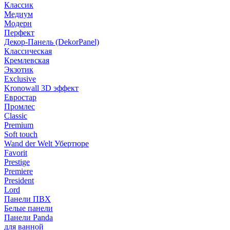
Классик
Медиум
Модерн
Перфект
Декор-Панель (DekorPanel)
Классическая
Кремлевская
Экзотик
Exclusive
Kronowall 3D эффект
Евростар
Промлес
Classic
Premium
Soft touch
Wand der Welt Убертюре
Favorit
Prestige
Premiere
President
Lord
Панели ПВХ
Белые панели
Панели Panda
для ванной