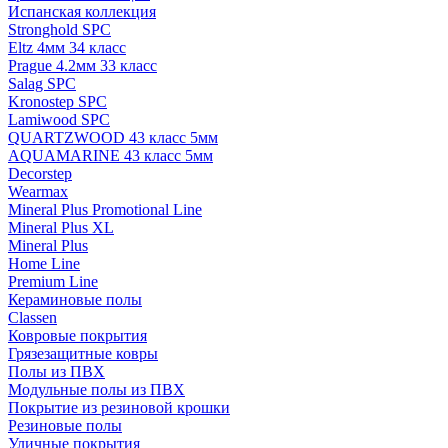
Испанская коллекция
Stronghold SPC
Eltz 4мм 34 класс
Prague 4.2мм 33 класс
Salag SPC
Kronostep SPC
Lamiwood SPC
QUARTZWOOD 43 класс 5мм
AQUAMARINE 43 класс 5мм
Decorstep
Wearmax
Mineral Plus Promotional Line
Mineral Plus XL
Mineral Plus
Home Line
Premium Line
Кераминовые полы
Classen
Ковровые покрытия
Грязезащитные ковры
Полы из ПВХ
Модульные полы из ПВХ
Покрытие из резиновой крошки
Резиновые полы
Уличные покрытия