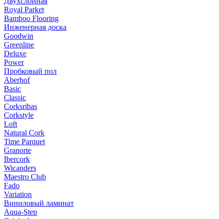
Двухслойная
Royal Parket
Bamboo Flooring
Инженерная доска
Goodwin
Greenline
Deluxe
Power
Пробковый пол
Aberhof
Basic
Classic
Corksribas
Corkstyle
Loft
Natural Cork
Time Parquet
Granorte
Ibercork
Wicanders
Мaestro Club
Fado
Variation
Виниловый ламинат
Aqua-Step