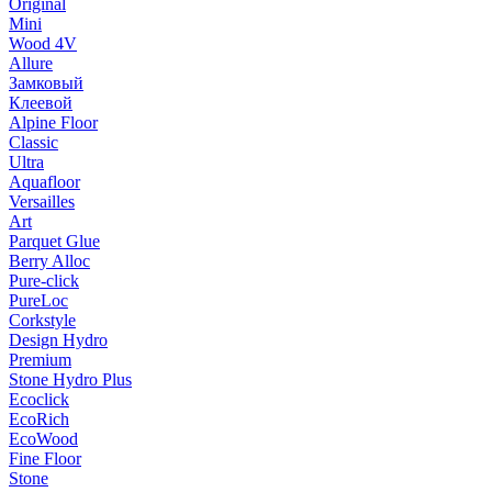
Original
Mini
Wood 4V
Allure
Замковый
Клеевой
Alpine Floor
Classic
Ultra
Aquafloor
Versailles
Art
Parquet Glue
Berry Alloc
Pure-click
PureLoc
Corkstyle
Design Hydro
Premium
Stone Hydro Plus
Ecoclick
EcoRich
EcoWood
Fine Floor
Stone