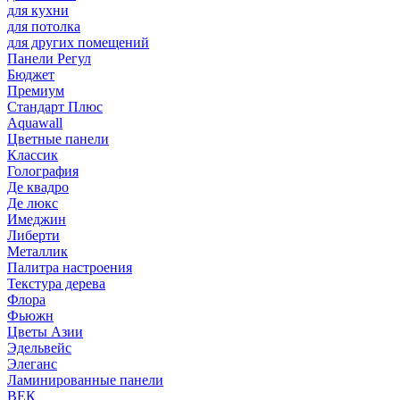
для кухни
для потолка
для других помещений
Панели Регул
Бюджет
Премиум
Стандарт Плюс
Aquawall
Цветные панели
Классик
Голография
Де квадро
Де люкс
Имеджин
Либерти
Металлик
Палитра настроения
Текстура дерева
Флора
Фьюжн
Цветы Азии
Эдельвейс
Элеганс
Ламинированные панели
ВЕК