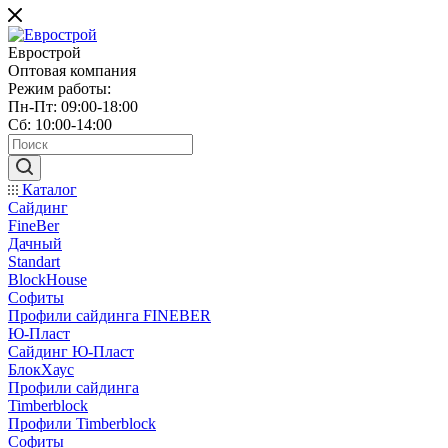
Еврострой
Оптовая компания
Режим работы:
Пн-Пт: 09:00-18:00
Сб: 10:00-14:00
Каталог
Сайдинг
FineBer
Дачный
Standart
BlockHouse
Софиты
Профили сайдинга FINEBER
Ю-Пласт
Сайдинг Ю-Пласт
БлокХаус
Профили сайдинга
Timberblock
Профили Timberblock
Софиты