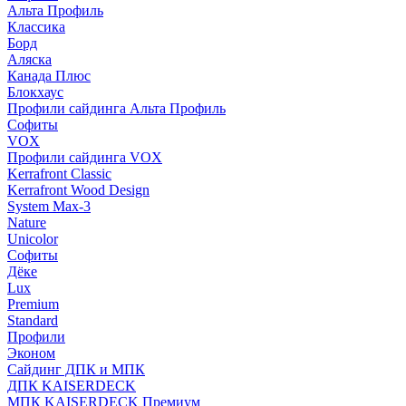
Альта Профиль
Классика
Борд
Аляска
Канада Плюс
Блокхаус
Профили сайдинга Альта Профиль
Софиты
VOX
Профили сайдинга VOX
Kerrafront Classic
Kerrafront Wood Design
System Max-3
Nature
Unicolor
Софиты
Дёке
Lux
Premium
Standard
Профили
Эконом
Сайдинг ДПК и МПК
ДПК KAISERDECK
МПК KAISERDECK Премиум