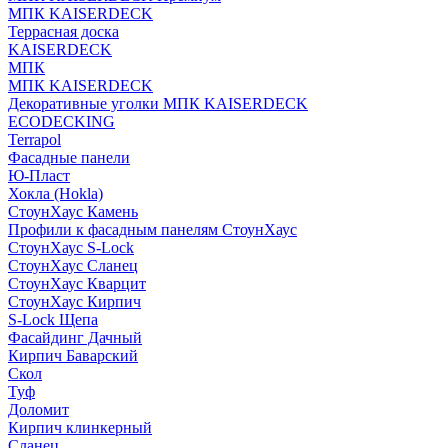
МПК KAISERDECK
Террасная доска
KAISERDECK
МПК
МПК KAISERDECK
Декоративные уголки МПК KAISERDECK
ECODECKING
Terrapol
Фасадные панели
Ю-Пласт
Хокла (Hokla)
СтоунХаус Камень
Профили к фасадным панелям СтоунХаус
СтоунХаус S-Lock
СтоунХаус Сланец
СтоунХаус Кварцит
СтоунХаус Кирпич
S-Lock Щепа
Фасайдинг Дачный
Кирпич Баварский
Скол
Туф
Доломит
Кирпич клинкерный
Сланец