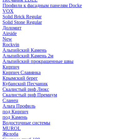
Профили к фасадным панелям Docke
VOX
Solid Brick Regular
Solid Stone Regular
Доломит
Airside
New
Rockvin
Альпийский Камень
Альпийский Камень 2м
Альпийский прокрашенные швы
Кирпич
Кирпич Славянка
Крымский берег
Кубанский Песчаник
Скалистый риф Люкс
Скалистый риф Премиум
Сланец
Альта Профиль
под Кирпич
под Камень
Водосточные системы
MUROL
Желоба