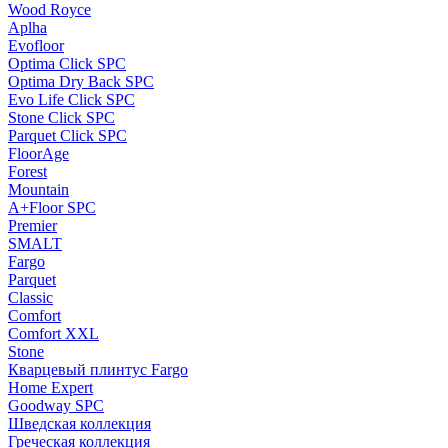
Wood Royce
Aplha
Evofloor
Optima Click SPC
Optima Dry Back SPC
Evo Life Click SPC
Stone Click SPC
Parquet Click SPC
FloorAge
Forest
Mountain
A+Floor SPC
Premier
SMALT
Fargo
Parquet
Classic
Comfort
Comfort XXL
Stone
Кварцевый плинтус Fargo
Home Expert
Goodway SPC
Шведская коллекция
Греческая коллекция