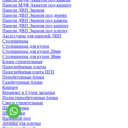
Панели МДФ Акватон под кирпич
Панели ДВП Эконом
Панели ДВП Эконом под дерево
Панели ДВП Эконом под камень
Панели ДВП Эконом под кирпич
Панели ДВП Эконом под плитку
Аксессуары для панелей ДВП
Столешницы
Столешницы для кухни
Столешницы для кухни 26мм
Столешницы для кухни 38мм
Блоки строительные
Пазогребневые плиты
Пазогребневая плита ПГП
Пенобетонные блоки
Газобетонные блоки
Кирпич
Керамзит и Сухие засыпки
Полистиролбетонные блоки
Смеси строительные
Штукартурки
Шпаклевки
Наливной пол
Затирка для плитки