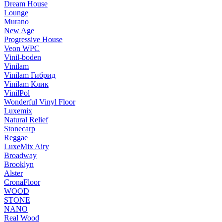
Dream House
Lounge
Murano
New Age
Progressive House
Veon WPC
Vinil-boden
Vinilam
Vinilam Гибрид
Vinilam Клик
VinilPol
Wonderful Vinyl Floor
Luxemix
Natural Relief
Stonecarp
Reggae
LuxeMix Airy
Broadway
Brooklyn
Alster
CronaFloor
WOOD
STONE
NANO
Real Wood