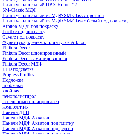
Плинтус напольный ПВХ Korner 52
SM-Classic МДФ
Плинтус напольный из МДФ SM-Classic цветной
Плинтус напольный из МДФ SM-Classic белый под покраску
Arbiton МДФ под покраску
Loctike под покраску
Cavare под покраску
Фурнитура, крепеж к плинтусам Arbiton
Finitura Decor
Finitura Decor шпонированный
Finitura Decor ламинированный
Finitura Decor МДФ
LED подсветка
Progress Profiles
Подложка
пробковая
хвойная
пенополистирол
вспененный полипропилен
композитная
Панели ДВП
Панели МДФ Акватон
Панели МДФ Акватон под плитку
Панели МДФ Акватон под дерево
Панели МДФ Акватон под камень