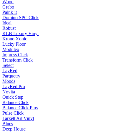
Wood
Grabo
Palnk-it
Domino SPC Click
Ideal
Robust
KLB Luxury Vinyl
Krono Xonic
Lucky Floor
Moduleo
Impress Click
Transform Click
Select
LayRed
Parquetry
Moods
LayRed Pro
Novita
Quick Step
Balance Click
Balance Click Plus
Pulse Click
Tarkett Art Vinyl
Blues
Deep House