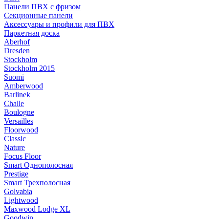
Панели ПВХ с фризом
Секционные панели
Аксессуары и профили для ПВХ
Паркетная доска
Aberhof
Dresden
Stockholm
Stockholm 2015
Suomi
Amberwood
Barlinek
Challe
Boulogne
Versailles
Floorwood
Classic
Nature
Focus Floor
Smart Однополосная
Prestige
Smart Трехполосная
Golvabia
Lightwood
Maxwood Lodge XL
Goodwin