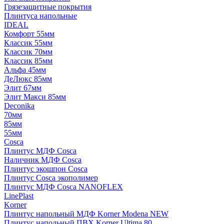
Грязезащитные покрытия
Плинтуса напольные
IDEAL
Комфорт 55мм
Классик 55мм
Классик 70мм
Классик 85мм
Альфа 45мм
ДеЛюкс 85мм
Элит 67мм
Элит Макси 85мм
Deconika
70мм
85мм
55мм
Cosca
Плинтус МДФ Cosca
Наличник МДФ Cosca
Плинтус экошпон Cosca
Плинтус Cosca экополимер
Плинтус МДФ Cosca NANOFLEX
LinePlast
Korner
Плинтус напольный МДФ Korner Modena NEW
Плинтус напольный ПВХ Korner Ultima 80