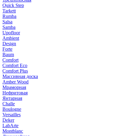
Quick Step
Tarkett
Rumba
Salsa
Samba
Upofloor
Ambient
Design
Forte
Baum
Comfort
Comfort Eco
Comfort Plus
Массивная доска
Amber Wood
Мраморная
Нефритовая
Янтарная
Challe
Boulogne
Versailles
Deker
LabArte
Montblanc