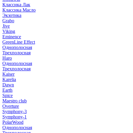
Классика Лак
Классика Масло
Экзотика
Grabo
Jive
Viking
Eminence
GreenLine Effect
Однополосная
Трехполосная
Haro
Однополосная
Трехполосная
Kaiser
Karelia
Dawn
Earth
Spice
Maestro club
Overture
Symphony-3
Symphony-1
PolarWood
Однополосная
Трехполосная