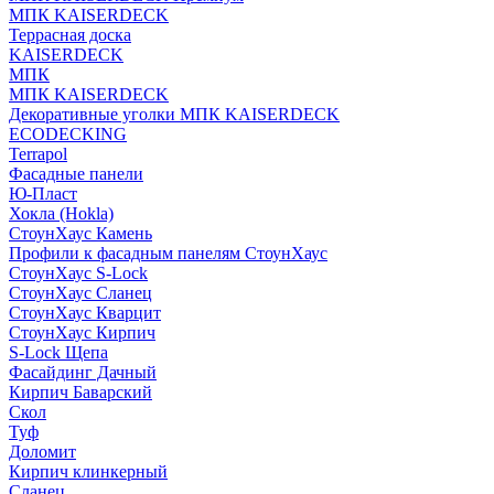
МПК KAISERDECK
Террасная доска
KAISERDECK
МПК
МПК KAISERDECK
Декоративные уголки МПК KAISERDECK
ECODECKING
Terrapol
Фасадные панели
Ю-Пласт
Хокла (Hokla)
СтоунХаус Камень
Профили к фасадным панелям СтоунХаус
СтоунХаус S-Lock
СтоунХаус Сланец
СтоунХаус Кварцит
СтоунХаус Кирпич
S-Lock Щепа
Фасайдинг Дачный
Кирпич Баварский
Скол
Туф
Доломит
Кирпич клинкерный
Сланец