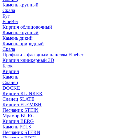
Камень крупный
Скала
Бут
FineBer
Кирпич облицовочный
Камень крупный
Камень дикий
Камень природный
Скала
Профили к фасадным панелям Fineber
Кирпич клинкерный 3D
Блок
Кирпич
Камень
Сланец
DOCKE
Кирпич KLINKER
Сланец SLATE
Кирпич FLEMISH
Пес­ча­ник STEIN
Мрамор BURG
Кирпич BERG
Камень FELS
Пес­ча­ник STERN
Пес­ча­ник EDEL