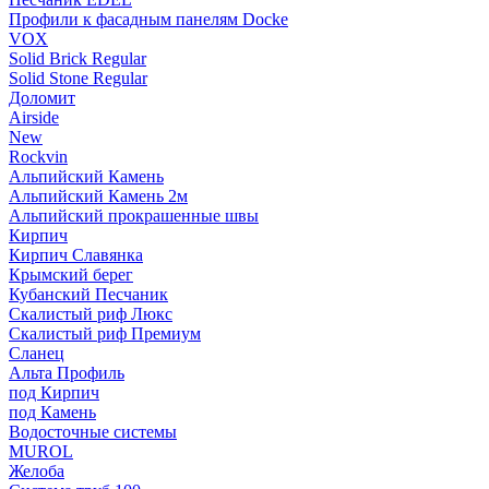
Профили к фасадным панелям Docke
VOX
Solid Brick Regular
Solid Stone Regular
Доломит
Airside
New
Rockvin
Альпийский Камень
Альпийский Камень 2м
Альпийский прокрашенные швы
Кирпич
Кирпич Славянка
Крымский берег
Кубанский Песчаник
Скалистый риф Люкс
Скалистый риф Премиум
Сланец
Альта Профиль
под Кирпич
под Камень
Водосточные системы
MUROL
Желоба