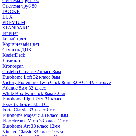
Система труб 100
Система труб 80
DÖCKE
LUX
PREMIUM
STANDARD
FineBer
Белый цвет
Коричневый цвет
Ступень ДПК
KasierDeck
Ламинат
Kronospan
Castello Classic 32 класс 8мм
Eurohome Loft 32 класс 8мм
Victory Fiorentino Twin Click 8mm 32 AC4 4V-Groove
Atlantic 8мм 32 класс
White Box twin click 8мм 32 кл
Eurohome Light 7мм 31 класс
Expert Choice 8/33 TC.
Forte Classic 33 класс 8мм
Eurohome Majestic 33 класс 8мм
Floordreams Vario 33 класс 12мм
Eurohome Art 33 класс 12мм
Vintage Classic 33 класс 10мм