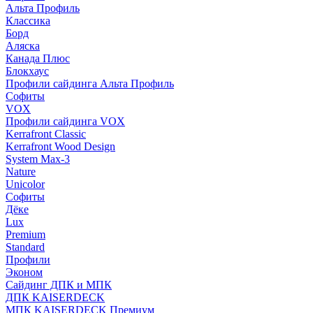
Альта Профиль
Классика
Борд
Аляска
Канада Плюс
Блокхаус
Профили сайдинга Альта Профиль
Софиты
VOX
Профили сайдинга VOX
Kerrafront Classic
Kerrafront Wood Design
System Max-3
Nature
Unicolor
Софиты
Дёке
Lux
Premium
Standard
Профили
Эконом
Сайдинг ДПК и МПК
ДПК KAISERDECK
МПК KAISERDECK Премиум