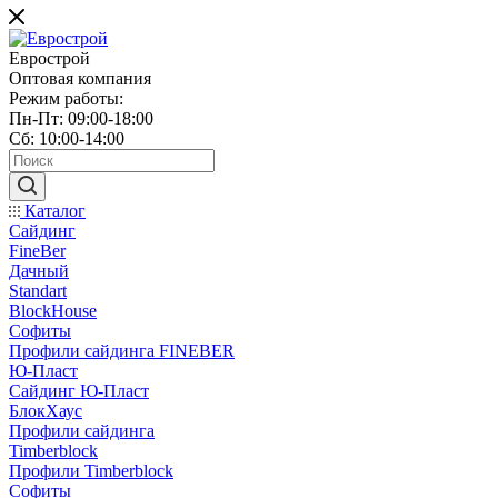
Еврострой
Оптовая компания
Режим работы:
Пн-Пт: 09:00-18:00
Сб: 10:00-14:00
Каталог
Сайдинг
FineBer
Дачный
Standart
BlockHouse
Софиты
Профили сайдинга FINEBER
Ю-Пласт
Сайдинг Ю-Пласт
БлокХаус
Профили сайдинга
Timberblock
Профили Timberblock
Софиты