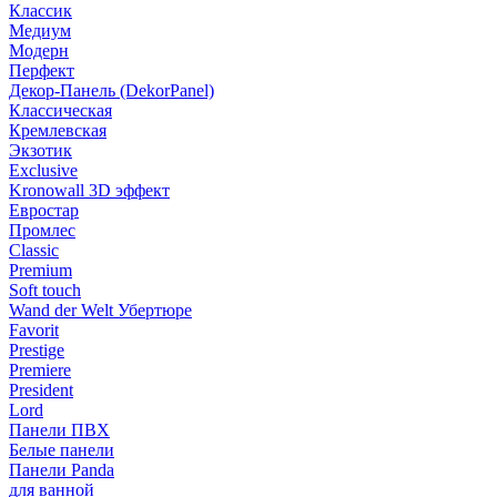
Классик
Медиум
Модерн
Перфект
Декор-Панель (DekorPanel)
Классическая
Кремлевская
Экзотик
Exclusive
Kronowall 3D эффект
Евростар
Промлес
Classic
Premium
Soft touch
Wand der Welt Убертюре
Favorit
Prestige
Premiere
President
Lord
Панели ПВХ
Белые панели
Панели Panda
для ванной