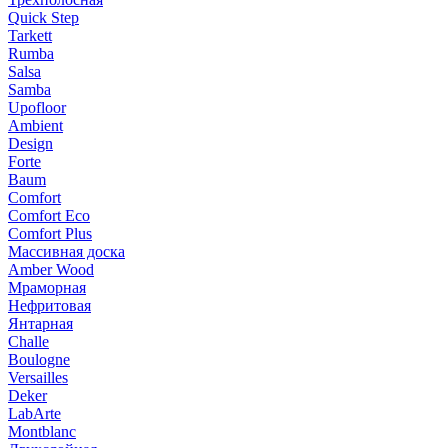
Quick Step
Tarkett
Rumba
Salsa
Samba
Upofloor
Ambient
Design
Forte
Baum
Comfort
Comfort Eco
Comfort Plus
Массивная доска
Amber Wood
Мраморная
Нефритовая
Янтарная
Challe
Boulogne
Versailles
Deker
LabArte
Montblanc