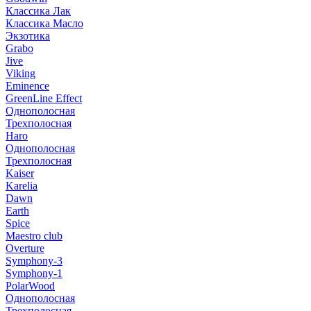
Классика Лак
Классика Масло
Экзотика
Grabo
Jive
Viking
Eminence
GreenLine Effect
Однополосная
Трехполосная
Haro
Однополосная
Трехполосная
Kaiser
Karelia
Dawn
Earth
Spice
Maestro club
Overture
Symphony-3
Symphony-1
PolarWood
Однополосная
Трехполосная