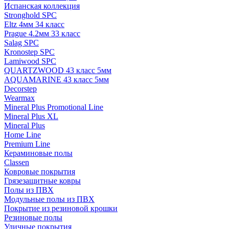
Испанская коллекция
Stronghold SPC
Eltz 4мм 34 класс
Prague 4.2мм 33 класс
Salag SPC
Kronostep SPC
Lamiwood SPC
QUARTZWOOD 43 класс 5мм
AQUAMARINE 43 класс 5мм
Decorstep
Wearmax
Mineral Plus Promotional Line
Mineral Plus XL
Mineral Plus
Home Line
Premium Line
Кераминовые полы
Classen
Ковровые покрытия
Грязезащитные ковры
Полы из ПВХ
Модульные полы из ПВХ
Покрытие из резиновой крошки
Резиновые полы
Уличные покрытия