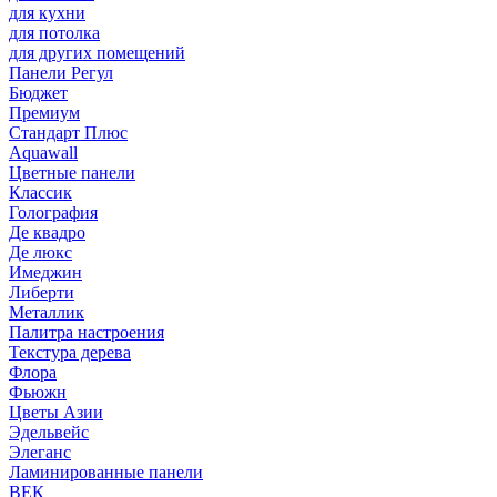
для кухни
для потолка
для других помещений
Панели Регул
Бюджет
Премиум
Стандарт Плюс
Aquawall
Цветные панели
Классик
Голография
Де квадро
Де люкс
Имеджин
Либерти
Металлик
Палитра настроения
Текстура дерева
Флора
Фьюжн
Цветы Азии
Эдельвейс
Элеганс
Ламинированные панели
ВЕК