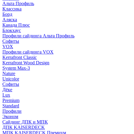
Альта Профиль
Классика
Борд
Аляска
Канада Плюс
Блокхаус
Профили сайдинга Альта Профиль
Софиты
VOX
Профили сайдинга VOX
Kerrafront Classic
Kerrafront Wood Design
System Max-3
Nature
Unicolor
Софиты
Дёке
Lux
Premium
Standard
Профили
Эконом
Сайдинг ДПК и МПК
ДПК KAISERDECK
МПК KAISERDECK Премиум