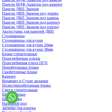
Панели МДФ Акватон под кирпич
Панели ДВП Эконом
Панели ДВП Эконом под дерево
Панели ДВП Эконом под камень
Панели ДВП Эконом под кирпич
Панели ДВП Эконом под плитку
Аксессуары для панелей ДВП
Столешницы
Столешницы для кухни
Столешницы для кухни 26мм
Столешницы для кухни 38мм
Блоки строительные
Пазогребневые плиты
Пазогребневая плита ПГП
Пенобетонные блоки
Газобетонные блоки
Кирпич
Керамзит и Сухие засыпки
Полистиролбетонные блоки
Смеси строительные
Штукартурки
Шпаклевки
Наливной пол
Затирка для плитки