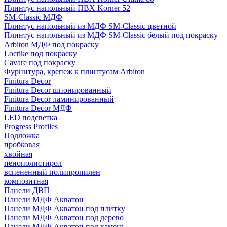
Плинтус напольный ПВХ Korner 52
SM-Classic МДФ
Плинтус напольный из МДФ SM-Classic цветной
Плинтус напольный из МДФ SM-Classic белый под покраску
Arbiton МДФ под покраску
Loctike под покраску
Cavare под покраску
Фурнитура, крепеж к плинтусам Arbiton
Finitura Decor
Finitura Decor шпонированный
Finitura Decor ламинированный
Finitura Decor МДФ
LED подсветка
Progress Profiles
Подложка
пробковая
хвойная
пенополистирол
вспененный полипропилен
композитная
Панели ДВП
Панели МДФ Акватон
Панели МДФ Акватон под плитку
Панели МДФ Акватон под дерево
Панели МДФ Акватон под камень