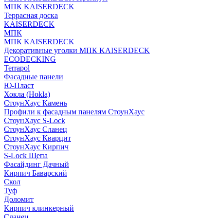
МПК KAISERDECK
Террасная доска
KAISERDECK
МПК
МПК KAISERDECK
Декоративные уголки МПК KAISERDECK
ECODECKING
Terrapol
Фасадные панели
Ю-Пласт
Хокла (Hokla)
СтоунХаус Камень
Профили к фасадным панелям СтоунХаус
СтоунХаус S-Lock
СтоунХаус Сланец
СтоунХаус Кварцит
СтоунХаус Кирпич
S-Lock Щепа
Фасайдинг Дачный
Кирпич Баварский
Скол
Туф
Доломит
Кирпич клинкерный
Сланец