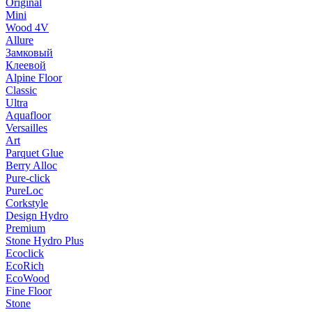
Original
Mini
Wood 4V
Allure
Замковый
Клеевой
Alpine Floor
Classic
Ultra
Aquafloor
Versailles
Art
Parquet Glue
Berry Alloc
Pure-click
PureLoc
Corkstyle
Design Hydro
Premium
Stone Hydro Plus
Ecoclick
EcoRich
EcoWood
Fine Floor
Stone