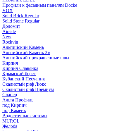
Профили к фасадным панелям Docke
VOX
Solid Brick Regular
Solid Stone Regular
Доломит
Airside
New
Rockvin
Альпийский Камень
Альпийский Камень 2м
Альпийский прокрашенные швы
Кирпич
Кирпич Славянка
Крымский берег
Кубанский Песчаник
Скалистый риф Люкс
Скалистый риф Премиум
Сланец
Альта Профиль
под Кирпич
под Камень
Водосточные системы
MUROL
Желоба