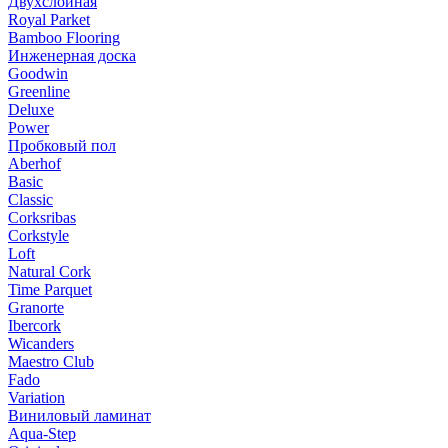
Двухслойная
Royal Parket
Bamboo Flooring
Инженерная доска
Goodwin
Greenline
Deluxe
Power
Пробковый пол
Aberhof
Basic
Classic
Corksribas
Corkstyle
Loft
Natural Cork
Time Parquet
Granorte
Ibercork
Wicanders
Мaestro Club
Fado
Variation
Виниловый ламинат
Aqua-Step