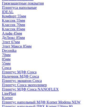
Грязезащитные покрытия
Плинтуса напольные
IDEAL
Комфорт 55мм
Классик 55мм
Классик 70мм
Классик 85мм
Альфа 45мм
ДеЛюкс 85мм
Элит 67мм
Элит Макси 85мм
Deconika
70мм
85мм
55мм
Cosca
Плинтус МДФ Cosca
Наличник МДФ Cosca
Плинтус экошпон Cosca
Плинтус Cosca экополимер
Плинтус МДФ Cosca NANOFLEX
LinePlast
Korner
Плинтус напольный МДФ Korner Modena NEW
Плинтус напольный ПВХ Korner Ultima 80