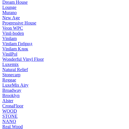
Dream House
Lounge
Murano
New Age
Progressive House
Veon WPC
Vinil-boden
Vinilam
Vinilam Гибрид
Vinilam Клик
VinilPol
Wonderful Vinyl Floor
Luxemix
Natural Relief
Stonecarp
Reggae
LuxeMix Airy
Broadway
Brooklyn
Alster
CronaFloor
WOOD
STONE
NANO
Real Wood