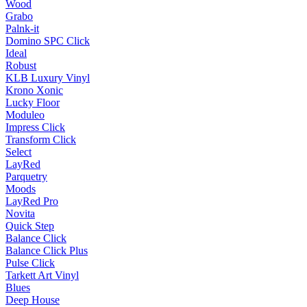
Wood
Grabo
Palnk-it
Domino SPC Click
Ideal
Robust
KLB Luxury Vinyl
Krono Xonic
Lucky Floor
Moduleo
Impress Click
Transform Click
Select
LayRed
Parquetry
Moods
LayRed Pro
Novita
Quick Step
Balance Click
Balance Click Plus
Pulse Click
Tarkett Art Vinyl
Blues
Deep House