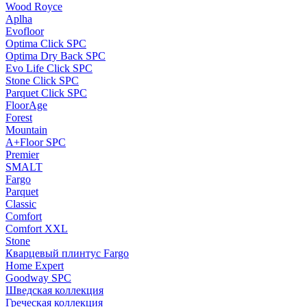
Wood Royce
Aplha
Evofloor
Optima Click SPC
Optima Dry Back SPC
Evo Life Click SPC
Stone Click SPC
Parquet Click SPC
FloorAge
Forest
Mountain
A+Floor SPC
Premier
SMALT
Fargo
Parquet
Classic
Comfort
Comfort XXL
Stone
Кварцевый плинтус Fargo
Home Expert
Goodway SPC
Шведская коллекция
Греческая коллекция