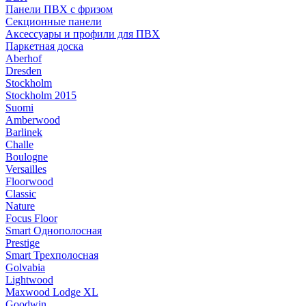
Панели ПВХ с фризом
Секционные панели
Аксессуары и профили для ПВХ
Паркетная доска
Aberhof
Dresden
Stockholm
Stockholm 2015
Suomi
Amberwood
Barlinek
Challe
Boulogne
Versailles
Floorwood
Classic
Nature
Focus Floor
Smart Однополосная
Prestige
Smart Трехполосная
Golvabia
Lightwood
Maxwood Lodge XL
Goodwin