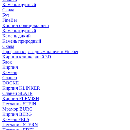
Камень крупный
Скала
Бут
FineBer
Кирпич облицовочный
Камень крупный
Камень дикий
Камень природный
Скала
Профили к фасадным панелям Fineber
Кирпич клинкерный 3D
Блок
Кирпич
Камень
Сланец
DOCKE
Кирпич KLINKER
Сланец SLATE
Кирпич FLEMISH
Пес­ча­ник STEIN
Мрамор BURG
Кирпич BERG
Камень FELS
Пес­ча­ник STERN
Пес­ча­ник EDEL