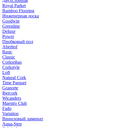
Двухслойная
Royal Parket
Bamboo Flooring
Инженерная доска
Goodwin
Greenline
Deluxe
Power
Пробковый пол
Aberhof
Basic
Classic
Corksribas
Corkstyle
Loft
Natural Cork
Time Parquet
Granorte
Ibercork
Wicanders
Мaestro Club
Fado
Variation
Виниловый ламинат
Aqua-Step