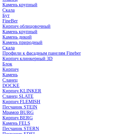
Камень крупный
Скала
Бут
FineBer
Кирпич облицовочный
Камень крупный
Камень дикий
Камень природный
Скала
Профили к фасадным панелям Fineber
Кирпич клинкерный 3D
Блок
Кирпич
Камень
Сланец
DOCKE
Кирпич KLINKER
Сланец SLATE
Кирпич FLEMISH
Пес­ча­ник STEIN
Мрамор BURG
Кирпич BERG
Камень FELS
Пес­ча­ник STERN
Пес­ча­ник EDEL