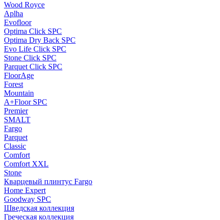
Wood Royce
Aplha
Evofloor
Optima Click SPC
Optima Dry Back SPC
Evo Life Click SPC
Stone Click SPC
Parquet Click SPC
FloorAge
Forest
Mountain
A+Floor SPC
Premier
SMALT
Fargo
Parquet
Classic
Comfort
Comfort XXL
Stone
Кварцевый плинтус Fargo
Home Expert
Goodway SPC
Шведская коллекция
Греческая коллекция