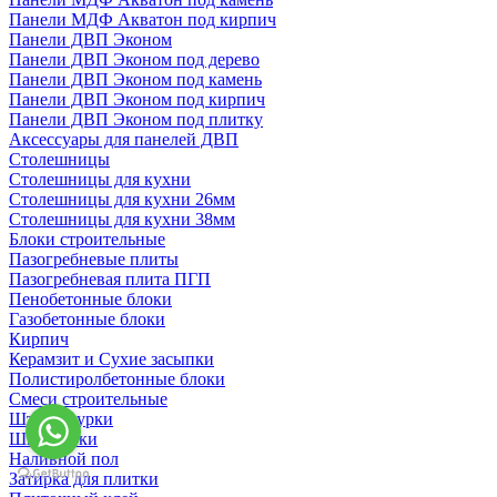
Панели МДФ Акватон под кирпич
Панели ДВП Эконом
Панели ДВП Эконом под дерево
Панели ДВП Эконом под камень
Панели ДВП Эконом под кирпич
Панели ДВП Эконом под плитку
Аксессуары для панелей ДВП
Столешницы
Столешницы для кухни
Столешницы для кухни 26мм
Столешницы для кухни 38мм
Блоки строительные
Пазогребневые плиты
Пазогребневая плита ПГП
Пенобетонные блоки
Газобетонные блоки
Кирпич
Керамзит и Сухие засыпки
Полистиролбетонные блоки
Смеси строительные
Штукартурки
Шпаклевки
Наливной пол
Затирка для плитки