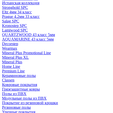
Испанская коллекция
Stronghold SPC
Eltz 4мм 34 класс
Prague 4.2мм 33 класс
Salag SPC
Kronostep SPC
Lamiwood SPC
QUARTZWOOD 43 класс 5мм
AQUAMARINE 43 класс 5мм
Decorstep
Wearmax
Mineral Plus Promotional Line
Mineral Plus XL
Mineral Plus
Home Line
Premium Line
Кераминовые полы
Classen
Ковровые покрытия
Грязезащитные ковры
Полы из ПВХ
Модульные полы из ПВХ
Покрытие из резиновой крошки
Резиновые полы
Уличные покрытия