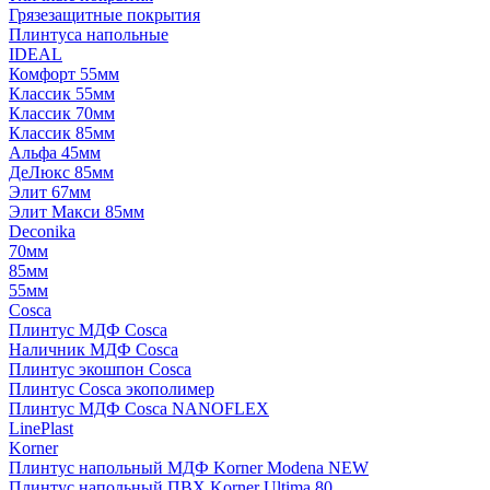
Грязезащитные покрытия
Плинтуса напольные
IDEAL
Комфорт 55мм
Классик 55мм
Классик 70мм
Классик 85мм
Альфа 45мм
ДеЛюкс 85мм
Элит 67мм
Элит Макси 85мм
Deconika
70мм
85мм
55мм
Cosca
Плинтус МДФ Cosca
Наличник МДФ Cosca
Плинтус экошпон Cosca
Плинтус Cosca экополимер
Плинтус МДФ Cosca NANOFLEX
LinePlast
Korner
Плинтус напольный МДФ Korner Modena NEW
Плинтус напольный ПВХ Korner Ultima 80