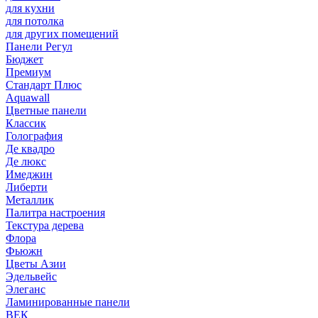
для кухни
для потолка
для других помещений
Панели Регул
Бюджет
Премиум
Стандарт Плюс
Aquawall
Цветные панели
Классик
Голография
Де квадро
Де люкс
Имеджин
Либерти
Металлик
Палитра настроения
Текстура дерева
Флора
Фьюжн
Цветы Азии
Эдельвейс
Элеганс
Ламинированные панели
ВЕК