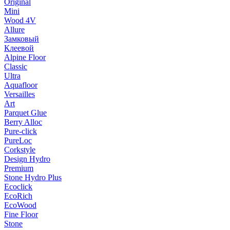
Original
Mini
Wood 4V
Allure
Замковый
Клеевой
Alpine Floor
Classic
Ultra
Aquafloor
Versailles
Art
Parquet Glue
Berry Alloc
Pure-click
PureLoc
Corkstyle
Design Hydro
Premium
Stone Hydro Plus
Ecoclick
EcoRich
EcoWood
Fine Floor
Stone