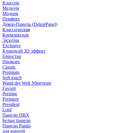
Классик
Медиум
Модерн
Перфект
Декор-Панель (DekorPanel)
Классическая
Кремлевская
Экзотик
Exclusive
Kronowall 3D эффект
Евростар
Промлес
Classic
Premium
Soft touch
Wand der Welt Убертюре
Favorit
Prestige
Premiere
President
Lord
Панели ПВХ
Белые панели
Панели Panda
для ванной