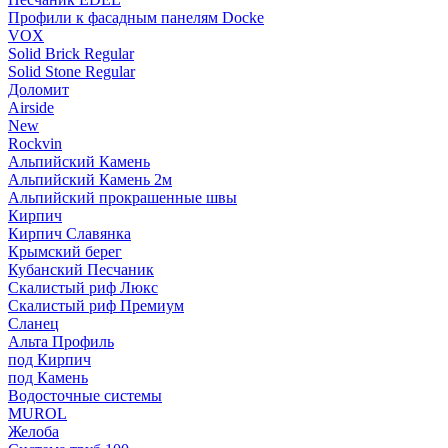
Профили к фасадным панелям Docke
VOX
Solid Brick Regular
Solid Stone Regular
Доломит
Airside
New
Rockvin
Альпийский Камень
Альпийский Камень 2м
Альпийский прокрашенные швы
Кирпич
Кирпич Славянка
Крымский берег
Кубанский Песчаник
Скалистый риф Люкс
Скалистый риф Премиум
Сланец
Альта Профиль
под Кирпич
под Камень
Водосточные системы
MUROL
Желоба