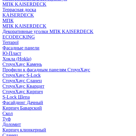
МПК KAISERDECK
Террасная доска
KAISERDECK
МПК
МПК KAISERDECK
Декоративные уголки МПК KAISERDECK
ECODECKING
Terrapol
Фасадные панели
Ю-Пласт
Хокла (Hokla)
СтоунХаус Камень
Профили к фасадным панелям СтоунХаус
СтоунХаус S-Lock
СтоунХаус Сланец
СтоунХаус Кварцит
СтоунХаус Кирпич
S-Lock Щепа
Фасайдинг Дачный
Кирпич Баварский
Скол
Туф
Доломит
Кирпич клинкерный
Сланец