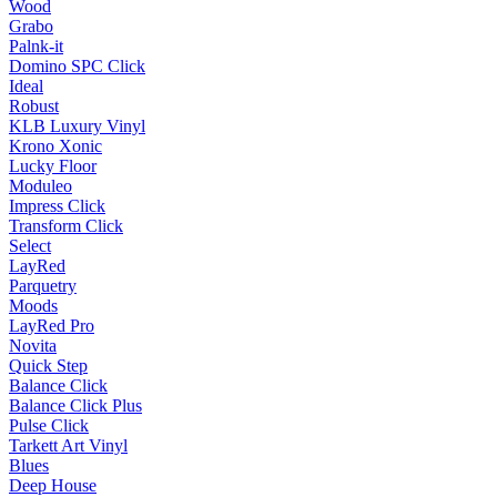
Wood
Grabo
Palnk-it
Domino SPC Click
Ideal
Robust
KLB Luxury Vinyl
Krono Xonic
Lucky Floor
Moduleo
Impress Click
Transform Click
Select
LayRed
Parquetry
Moods
LayRed Pro
Novita
Quick Step
Balance Click
Balance Click Plus
Pulse Click
Tarkett Art Vinyl
Blues
Deep House