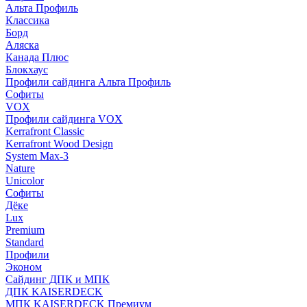
Альта Профиль
Классика
Борд
Аляска
Канада Плюс
Блокхаус
Профили сайдинга Альта Профиль
Софиты
VOX
Профили сайдинга VOX
Kerrafront Classic
Kerrafront Wood Design
System Max-3
Nature
Unicolor
Софиты
Дёке
Lux
Premium
Standard
Профили
Эконом
Сайдинг ДПК и МПК
ДПК KAISERDECK
МПК KAISERDECK Премиум