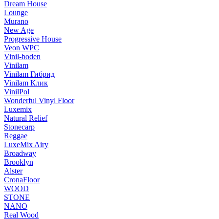
Dream House
Lounge
Murano
New Age
Progressive House
Veon WPC
Vinil-boden
Vinilam
Vinilam Гибрид
Vinilam Клик
VinilPol
Wonderful Vinyl Floor
Luxemix
Natural Relief
Stonecarp
Reggae
LuxeMix Airy
Broadway
Brooklyn
Alster
CronaFloor
WOOD
STONE
NANO
Real Wood