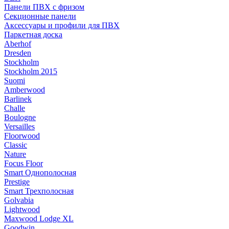
Панели ПВХ с фризом
Секционные панели
Аксессуары и профили для ПВХ
Паркетная доска
Aberhof
Dresden
Stockholm
Stockholm 2015
Suomi
Amberwood
Barlinek
Challe
Boulogne
Versailles
Floorwood
Classic
Nature
Focus Floor
Smart Однополосная
Prestige
Smart Трехполосная
Golvabia
Lightwood
Maxwood Lodge XL
Goodwin