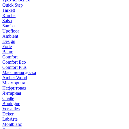
Quick Step
Tarkett
Rumba
Salsa
Samba
Upofloor
Ambient
Design
Forte
Baum
Comfort
Comfort Eco
Comfort Plus
Массивная доска
Amber Wood
Мраморная
Нефритовая
Янтарная
Challe
Boulogne
Versailles
Deker
LabArte
Montblanc