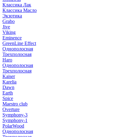
Классика Лак
Классика Масло
Экзотика
Grabo
Jive
Viking
Eminence
GreenLine Effect
Однополосная
Трехполосная
Haro
Однополосная
Трехполосная
Kaiser
Karelia
Dawn
Earth
Spice
Maestro club
Overture
Symphony-3
Symphony-1
PolarWood
Однополосная
Трехполосная