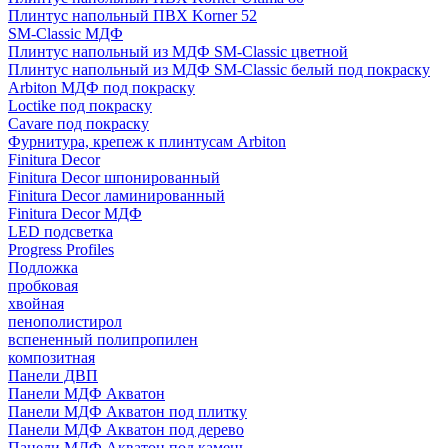
Плинтус напольный ПВХ Korner 52
SM-Classic МДФ
Плинтус напольный из МДФ SM-Classic цветной
Плинтус напольный из МДФ SM-Classic белый под покраску
Arbiton МДФ под покраску
Loctike под покраску
Cavare под покраску
Фурнитура, крепеж к плинтусам Arbiton
Finitura Decor
Finitura Decor шпонированный
Finitura Decor ламинированный
Finitura Decor МДФ
LED подсветка
Progress Profiles
Подложка
пробковая
хвойная
пенополистирол
вспененный полипропилен
композитная
Панели ДВП
Панели МДФ Акватон
Панели МДФ Акватон под плитку
Панели МДФ Акватон под дерево
Панели МДФ Акватон под камень