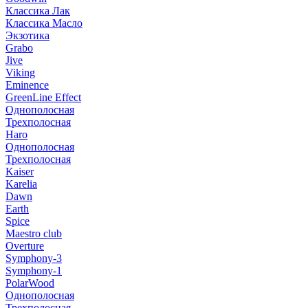
Классика Лак
Классика Масло
Экзотика
Grabo
Jive
Viking
Eminence
GreenLine Effect
Однополосная
Трехполосная
Haro
Однополосная
Трехполосная
Kaiser
Karelia
Dawn
Earth
Spice
Maestro club
Overture
Symphony-3
Symphony-1
PolarWood
Однополосная
Трехполосная