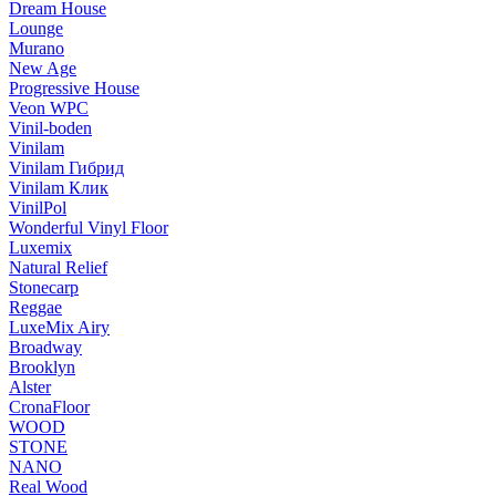
Dream House
Lounge
Murano
New Age
Progressive House
Veon WPC
Vinil-boden
Vinilam
Vinilam Гибрид
Vinilam Клик
VinilPol
Wonderful Vinyl Floor
Luxemix
Natural Relief
Stonecarp
Reggae
LuxeMix Airy
Broadway
Brooklyn
Alster
CronaFloor
WOOD
STONE
NANO
Real Wood