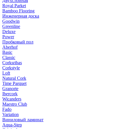
Двухслойная
Royal Parket
Bamboo Flooring
Инженерная доска
Goodwin
Greenline
Deluxe
Power
Пробковый пол
Aberhof
Basic
Classic
Corksribas
Corkstyle
Loft
Natural Cork
Time Parquet
Granorte
Ibercork
Wicanders
Мaestro Club
Fado
Variation
Виниловый ламинат
Aqua-Step