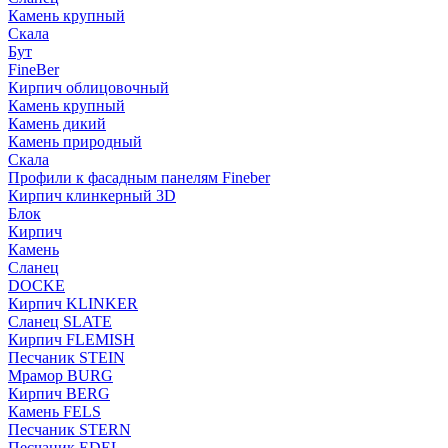
Камень крупный
Скала
Бут
FineBer
Кирпич облицовочный
Камень крупный
Камень дикий
Камень природный
Скала
Профили к фасадным панелям Fineber
Кирпич клинкерный 3D
Блок
Кирпич
Камень
Сланец
DOCKE
Кирпич KLINKER
Сланец SLATE
Кирпич FLEMISH
Пес­ча­ник STEIN
Мрамор BURG
Кирпич BERG
Камень FELS
Пес­ча­ник STERN
Пес­ча­ник EDEL