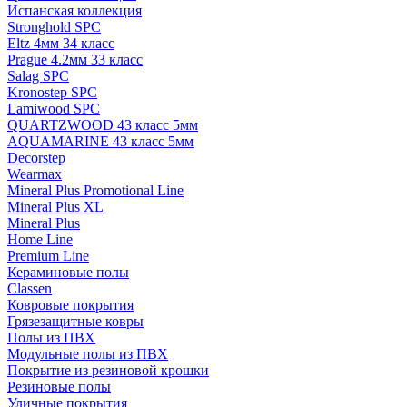
Испанская коллекция
Stronghold SPC
Eltz 4мм 34 класс
Prague 4.2мм 33 класс
Salag SPC
Kronostep SPC
Lamiwood SPC
QUARTZWOOD 43 класс 5мм
AQUAMARINE 43 класс 5мм
Decorstep
Wearmax
Mineral Plus Promotional Line
Mineral Plus XL
Mineral Plus
Home Line
Premium Line
Кераминовые полы
Classen
Ковровые покрытия
Грязезащитные ковры
Полы из ПВХ
Модульные полы из ПВХ
Покрытие из резиновой крошки
Резиновые полы
Уличные покрытия