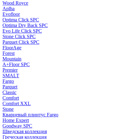
Wood Royce
Aplha
Evofloor
Optima Click SPC
Optima Dry Back SPC
Evo Life Click SPC
Stone Click SPC
Parquet Click SPC
FloorAge
Forest
Mountain
A+Floor SPC
Premier
SMALT
Fargo
Parquet
Classic
Comfort
Comfort XXL
Stone
Кварцевый плинтус Fargo
Home Expert
Goodway SPC
Шведская коллекция
Греческая коллекция