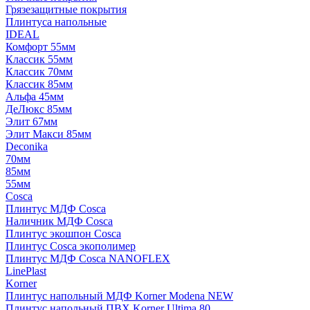
Грязезащитные покрытия
Плинтуса напольные
IDEAL
Комфорт 55мм
Классик 55мм
Классик 70мм
Классик 85мм
Альфа 45мм
ДеЛюкс 85мм
Элит 67мм
Элит Макси 85мм
Deconika
70мм
85мм
55мм
Cosca
Плинтус МДФ Cosca
Наличник МДФ Cosca
Плинтус экошпон Cosca
Плинтус Cosca экополимер
Плинтус МДФ Cosca NANOFLEX
LinePlast
Korner
Плинтус напольный МДФ Korner Modena NEW
Плинтус напольный ПВХ Korner Ultima 80