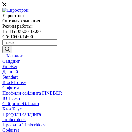
Еврострой
Оптовая компания
Режим работы:
Пн-Пт: 09:00-18:00
Сб: 10:00-14:00
Каталог
Сайдинг
FineBer
Дачный
Standart
BlockHouse
Софиты
Профили сайдинга FINEBER
Ю-Пласт
Сайдинг Ю-Пласт
БлокХаус
Профили сайдинга
Timberblock
Профили Timberblock
Софиты