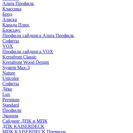
Альта Профиль
Классика
Борд
Аляска
Канада Плюс
Блокхаус
Профили сайдинга Альта Профиль
Софиты
VOX
Профили сайдинга VOX
Kerrafront Classic
Kerrafront Wood Design
System Max-3
Nature
Unicolor
Софиты
Дёке
Lux
Premium
Standard
Профили
Эконом
Сайдинг ДПК и МПК
ДПК KAISERDECK
МПК KAISERDECK Премиум