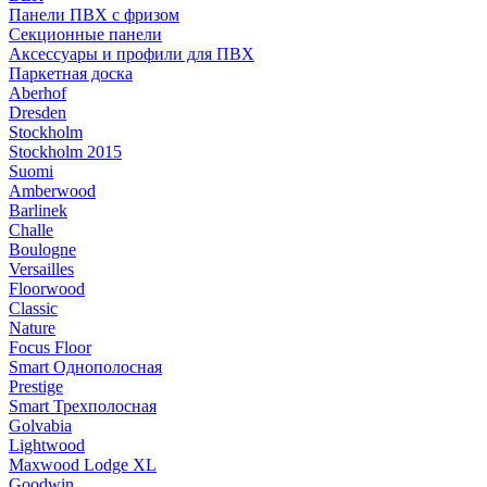
Панели ПВХ с фризом
Секционные панели
Аксессуары и профили для ПВХ
Паркетная доска
Aberhof
Dresden
Stockholm
Stockholm 2015
Suomi
Amberwood
Barlinek
Challe
Boulogne
Versailles
Floorwood
Classic
Nature
Focus Floor
Smart Однополосная
Prestige
Smart Трехполосная
Golvabia
Lightwood
Maxwood Lodge XL
Goodwin