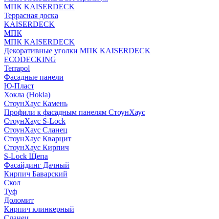
МПК KAISERDECK
Террасная доска
KAISERDECK
МПК
МПК KAISERDECK
Декоративные уголки МПК KAISERDECK
ECODECKING
Terrapol
Фасадные панели
Ю-Пласт
Хокла (Hokla)
СтоунХаус Камень
Профили к фасадным панелям СтоунХаус
СтоунХаус S-Lock
СтоунХаус Сланец
СтоунХаус Кварцит
СтоунХаус Кирпич
S-Lock Щепа
Фасайдинг Дачный
Кирпич Баварский
Скол
Туф
Доломит
Кирпич клинкерный
Сланец