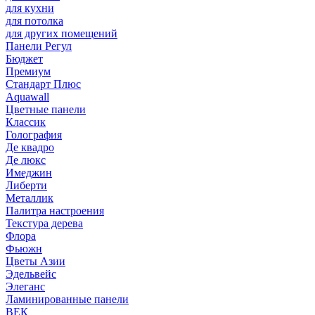
для кухни
для потолка
для других помещений
Панели Регул
Бюджет
Премиум
Стандарт Плюс
Aquawall
Цветные панели
Классик
Голография
Де квадро
Де люкс
Имеджин
Либерти
Металлик
Палитра настроения
Текстура дерева
Флора
Фьюжн
Цветы Азии
Эдельвейс
Элеганс
Ламинированные панели
ВЕК