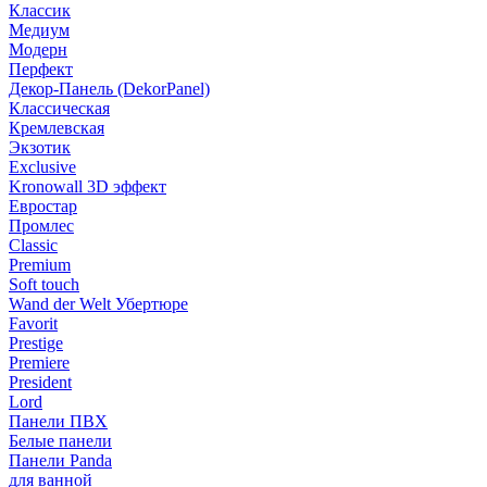
Классик
Медиум
Модерн
Перфект
Декор-Панель (DekorPanel)
Классическая
Кремлевская
Экзотик
Exclusive
Kronowall 3D эффект
Евростар
Промлес
Classic
Premium
Soft touch
Wand der Welt Убертюре
Favorit
Prestige
Premiere
President
Lord
Панели ПВХ
Белые панели
Панели Panda
для ванной