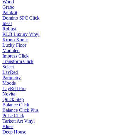
Wood
Grabo
Palnk-it
Domino SPC Click
Ideal
Robust
KLB Luxury Vinyl
Krono Xonic
Lucky Floor
Moduleo
Impress Click
Transform Click
Select
LayRed
Parquetry
Moods
LayRed Pro
Novita
Quick Step
Balance Click
Balance Click Plus
Pulse Click
Tarkett Art Vinyl
Blues
Deep House