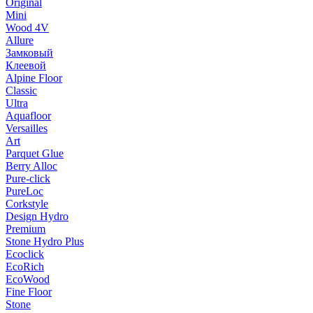
Original
Mini
Wood 4V
Allure
Замковый
Клеевой
Alpine Floor
Classic
Ultra
Aquafloor
Versailles
Art
Parquet Glue
Berry Alloc
Pure-click
PureLoc
Corkstyle
Design Hydro
Premium
Stone Hydro Plus
Ecoclick
EcoRich
EcoWood
Fine Floor
Stone