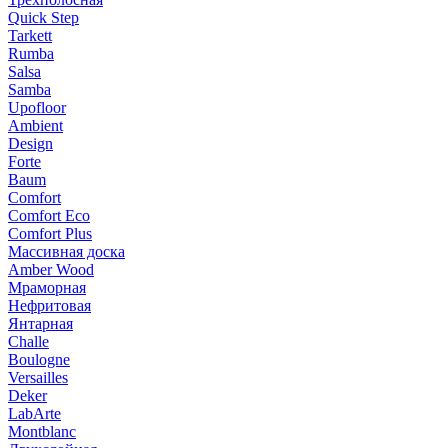
Quick Step
Tarkett
Rumba
Salsa
Samba
Upofloor
Ambient
Design
Forte
Baum
Comfort
Comfort Eco
Comfort Plus
Массивная доска
Amber Wood
Мраморная
Нефритовая
Янтарная
Challe
Boulogne
Versailles
Deker
LabArte
Montblanc