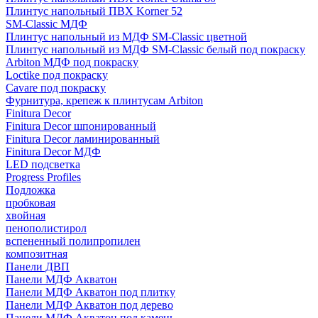
Плинтус напольный ПВХ Korner 52
SM-Classic МДФ
Плинтус напольный из МДФ SM-Classic цветной
Плинтус напольный из МДФ SM-Classic белый под покраску
Arbiton МДФ под покраску
Loctike под покраску
Cavare под покраску
Фурнитура, крепеж к плинтусам Arbiton
Finitura Decor
Finitura Decor шпонированный
Finitura Decor ламинированный
Finitura Decor МДФ
LED подсветка
Progress Profiles
Подложка
пробковая
хвойная
пенополистирол
вспененный полипропилен
композитная
Панели ДВП
Панели МДФ Акватон
Панели МДФ Акватон под плитку
Панели МДФ Акватон под дерево
Панели МДФ Акватон под камень