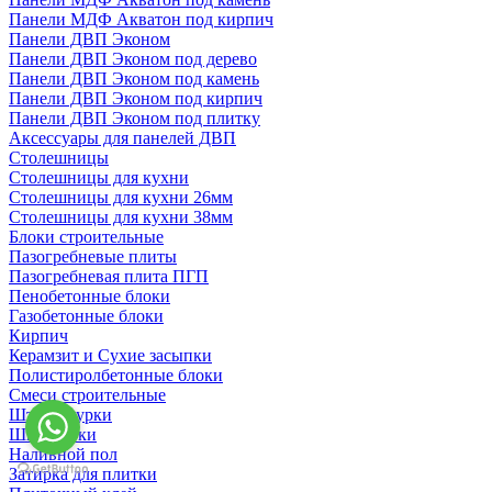
Панели МДФ Акватон под кирпич
Панели ДВП Эконом
Панели ДВП Эконом под дерево
Панели ДВП Эконом под камень
Панели ДВП Эконом под кирпич
Панели ДВП Эконом под плитку
Аксессуары для панелей ДВП
Столешницы
Столешницы для кухни
Столешницы для кухни 26мм
Столешницы для кухни 38мм
Блоки строительные
Пазогребневые плиты
Пазогребневая плита ПГП
Пенобетонные блоки
Газобетонные блоки
Кирпич
Керамзит и Сухие засыпки
Полистиролбетонные блоки
Смеси строительные
Штукартурки
Шпаклевки
Наливной пол
Затирка для плитки