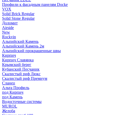
Профили к фасадным панелям Docke
VOX
Solid Brick Regular
Solid Stone Regular
Доломит
Airside
New
Rockvin
Альпийский Камень
Альпийский Камень 2м
Альпийский прокрашенные швы
Кирпич
Кирпич Славянка
Крымский берег
Кубанский Песчаник
Скалистый риф Люкс
Скалистый риф Премиум
Сланец
Альта Профиль
под Кирпич
под Камень
Водосточные системы
MUROL
Желоба