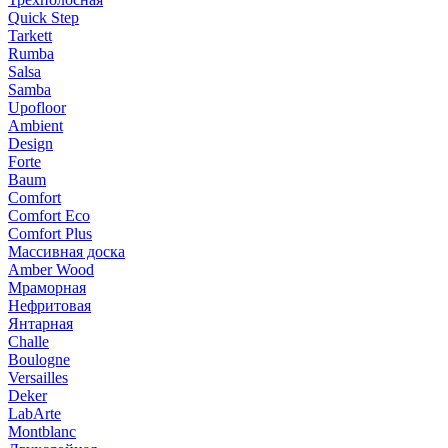
Quick Step
Tarkett
Rumba
Salsa
Samba
Upofloor
Ambient
Design
Forte
Baum
Comfort
Comfort Eco
Comfort Plus
Массивная доска
Amber Wood
Мраморная
Нефритовая
Янтарная
Challe
Boulogne
Versailles
Deker
LabArte
Montblanc