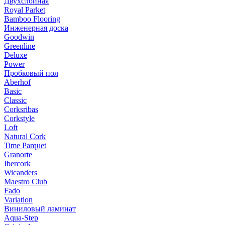
Двухслойная
Royal Parket
Bamboo Flooring
Инженерная доска
Goodwin
Greenline
Deluxe
Power
Пробковый пол
Aberhof
Basic
Classic
Corksribas
Corkstyle
Loft
Natural Cork
Time Parquet
Granorte
Ibercork
Wicanders
Мaestro Club
Fado
Variation
Виниловый ламинат
Aqua-Step