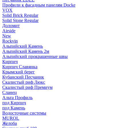
Профили к фасадным панелям Docke
VOX
Solid Brick Regular
Solid Stone Regular
Доломит
Airside
New
Rockvin
Альпийский Камень
Альпийский Камень 2м
Альпийский прокрашенные швы
Кирпич
Кирпич Славянка
Крымский берег
Кубанский Песчаник
Скалистый риф Люкс
Скалистый риф Премиум
Сланец
Альта Профиль
под Кирпич
под Камень
Водосточные системы
MUROL
Желоба