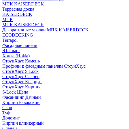
МПК KAISERDECK
Террасная доска
KAISERDECK
МПК
МПК KAISERDECK
Декоративные уголки МПК KAISERDECK
ECODECKING
Terrapol
Фасадные панели
Ю-Пласт
Хокла (Hokla)
СтоунХаус Камень
Профили к фасадным панелям СтоунХаус
СтоунХаус S-Lock
СтоунХаус Сланец
СтоунХаус Кварцит
СтоунХаус Кирпич
S-Lock Щепа
Фасайдинг Дачный
Кирпич Баварский
Скол
Туф
Доломит
Кирпич клинкерный
Сланец