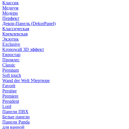
Классик
Медиум
Модерн
Перфект
Декор-Панель (DekorPanel)
Классическая
Кремлевская
Экзотик
Exclusive
Kronowall 3D эффект
Евростар
Промлес
Classic
Premium
Soft touch
Wand der Welt Убертюре
Favorit
Prestige
Premiere
President
Lord
Панели ПВХ
Белые панели
Панели Panda
для ванной