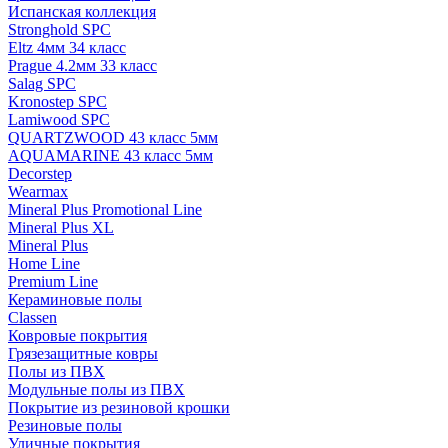
Испанская коллекция
Stronghold SPC
Eltz 4мм 34 класс
Prague 4.2мм 33 класс
Salag SPC
Kronostep SPC
Lamiwood SPC
QUARTZWOOD 43 класс 5мм
AQUAMARINE 43 класс 5мм
Decorstep
Wearmax
Mineral Plus Promotional Line
Mineral Plus XL
Mineral Plus
Home Line
Premium Line
Кераминовые полы
Classen
Ковровые покрытия
Грязезащитные ковры
Полы из ПВХ
Модульные полы из ПВХ
Покрытие из резиновой крошки
Резиновые полы
Уличные покрытия