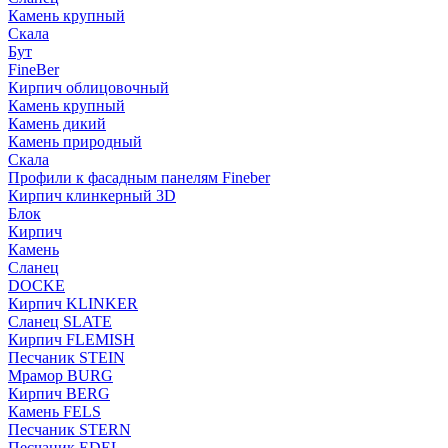
Камень крупный
Скала
Бут
FineBer
Кирпич облицовочный
Камень крупный
Камень дикий
Камень природный
Скала
Профили к фасадным панелям Fineber
Кирпич клинкерный 3D
Блок
Кирпич
Камень
Сланец
DOCKE
Кирпич KLINKER
Сланец SLATE
Кирпич FLEMISH
Пес­ча­ник STEIN
Мрамор BURG
Кирпич BERG
Камень FELS
Пес­ча­ник STERN
Пес­ча­ник EDEL