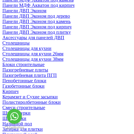
Панели МДФ Акватон под кирпич
Панели ДВП Эконом
Панели ДВП Эконом под дерево
Панели ДВП Эконом под камень
Панели ДВП Эконом под кирпич
Панели ДВП Эконом под плитку
Аксессуары для панелей ДВП
Столешницы
Столешницы для кухни
Столешницы для кухни 26мм
Столешницы для кухни 38мм
Блоки строительные
Пазогребневые плиты
Пазогребневая плита ПГП
Пенобетонные блоки
Газобетонные блоки
Кирпич
Керамзит и Сухие засыпки
Полистиролбетонные блоки
Смеси строительные
Штукартурки
Шпаклевки
Наливной пол
Затирка для плитки