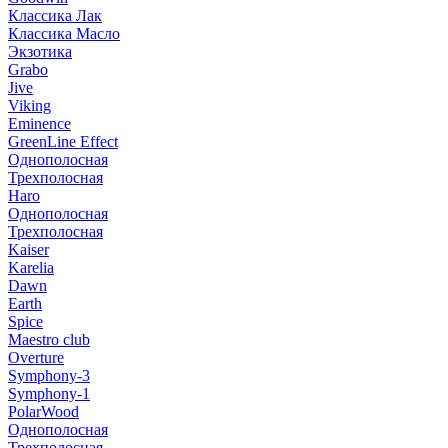
Классика Лак
Классика Масло
Экзотика
Grabo
Jive
Viking
Eminence
GreenLine Effect
Однополосная
Трехполосная
Haro
Однополосная
Трехполосная
Kaiser
Karelia
Dawn
Earth
Spice
Maestro club
Overture
Symphony-3
Symphony-1
PolarWood
Однополосная
Трехполосная