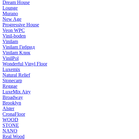
Dream House
Lounge
Murano
New Age
Progressive House
Veon WPC
Vinil-boden
Vinilam
Vinilam Гибрид
Vinilam Клик
VinilPol
Wonderful Vinyl Floor
Luxemix
Natural Relief
Stonecarp
Reggae
LuxeMix Airy
Broadway
Brooklyn
Alster
CronaFloor
WOOD
STONE
NANO
Real Wood