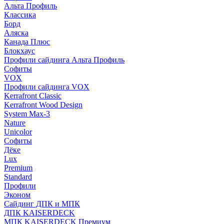
Альта Профиль
Классика
Борд
Аляска
Канада Плюс
Блокхаус
Профили сайдинга Альта Профиль
Софиты
VOX
Профили сайдинга VOX
Kerrafront Classic
Kerrafront Wood Design
System Max-3
Nature
Unicolor
Софиты
Дёке
Lux
Premium
Standard
Профили
Эконом
Сайдинг ДПК и МПК
ДПК KAISERDECK
МПК KAISERDECK Премиум