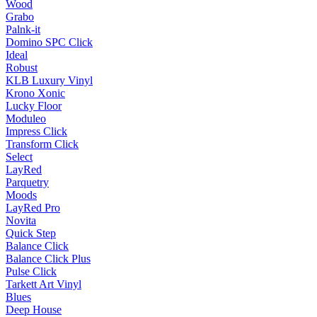
Wood
Grabo
Palnk-it
Domino SPC Click
Ideal
Robust
KLB Luxury Vinyl
Krono Xonic
Lucky Floor
Moduleo
Impress Click
Transform Click
Select
LayRed
Parquetry
Moods
LayRed Pro
Novita
Quick Step
Balance Click
Balance Click Plus
Pulse Click
Tarkett Art Vinyl
Blues
Deep House