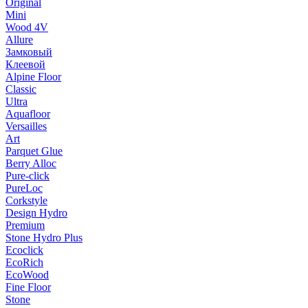
Original
Mini
Wood 4V
Allure
Замковый
Клеевой
Alpine Floor
Classic
Ultra
Aquafloor
Versailles
Art
Parquet Glue
Berry Alloc
Pure-click
PureLoc
Corkstyle
Design Hydro
Premium
Stone Hydro Plus
Ecoclick
EcoRich
EcoWood
Fine Floor
Stone