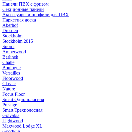
Панели ПВХ с фризом
Секционные панели
Аксессуары и профили для ПВХ
Паркетная доска
Aberhof
Dresden
Stockholm
Stockholm 2015
Suomi
Amberwood
Barlinek
Challe
Boulogne
Versailles
Floorwood
Classic
Nature
Focus Floor
Smart Однополосная
Prestige
Smart Трехполосная
Golvabia
Lightwood
Maxwood Lodge XL
Goodwin