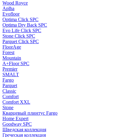
Wood Royce
Aplha
Evofloor
Optima Click SPC
Optima Dry Back SPC
Evo Life Click SPC
Stone Click SPC
Parquet Click SPC
FloorAge
Forest
Mountain
A+Floor SPC
Premier
SMALT
Fargo
Parquet
Classic
Comfort
Comfort XXL
Stone
Кварцевый плинтус Fargo
Home Expert
Goodway SPC
Шведская коллекция
Греческая коллекция