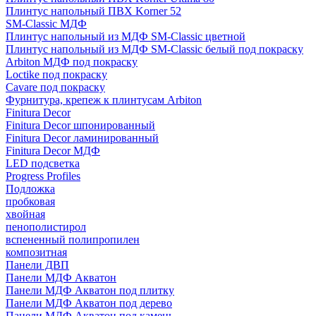
Плинтус напольный ПВХ Korner 52
SM-Classic МДФ
Плинтус напольный из МДФ SM-Classic цветной
Плинтус напольный из МДФ SM-Classic белый под покраску
Arbiton МДФ под покраску
Loctike под покраску
Cavare под покраску
Фурнитура, крепеж к плинтусам Arbiton
Finitura Decor
Finitura Decor шпонированный
Finitura Decor ламинированный
Finitura Decor МДФ
LED подсветка
Progress Profiles
Подложка
пробковая
хвойная
пенополистирол
вспененный полипропилен
композитная
Панели ДВП
Панели МДФ Акватон
Панели МДФ Акватон под плитку
Панели МДФ Акватон под дерево
Панели МДФ Акватон под камень