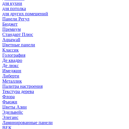
для кухни
для потолка
для других помещений
Панели Регул
Бюджет
Премиум
Стандарт Плюс
Aquawall
Цветные панели
Классик
Голография
Де квадро
Де люкс
Имеджин
Либерти
Металлик
Палитра настроения
Текстура дерева
Флора
Фьюжн
Цветы Азии
Эдельвейс
Элеганс
Ламинированные панели
ВЕК