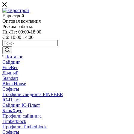
Еврострой
Оптовая компания
Режим работы:
Пн-Пт: 09:00-18:00
Сб: 10:00-14:00
Каталог
Сайдинг
FineBer
Дачный
Standart
BlockHouse
Софиты
Профили сайдинга FINEBER
Ю-Пласт
Сайдинг Ю-Пласт
БлокХаус
Профили сайдинга
Timberblock
Профили Timberblock
Софиты