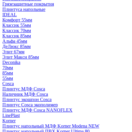
Грязезащитные покрытия
Плинтуса напольные
IDEAL
Комфорт 55мм
Классик 55мм
Классик 70мм
Классик 85мм
Альфа 45мм
ДеЛюкс 85мм
Элит 67мм
Элит Макси 85мм
Deconika
70мм
85мм
55мм
Cosca
Плинтус МДФ Cosca
Наличник МДФ Cosca
Плинтус экошпон Cosca
Плинтус Cosca экополимер
Плинтус МДФ Cosca NANOFLEX
LinePlast
Korner
Плинтус напольный МДФ Korner Modena NEW
Плинтус напольный ПВХ Korner Ultima 80