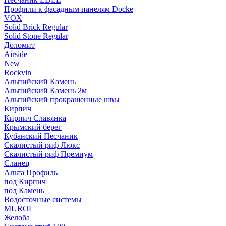
Профили к фасадным панелям Docke
VOX
Solid Brick Regular
Solid Stone Regular
Доломит
Airside
New
Rockvin
Альпийский Камень
Альпийский Камень 2м
Альпийский прокрашенные швы
Кирпич
Кирпич Славянка
Крымский берег
Кубанский Песчаник
Скалистый риф Люкс
Скалистый риф Премиум
Сланец
Альта Профиль
под Кирпич
под Камень
Водосточные системы
MUROL
Желоба