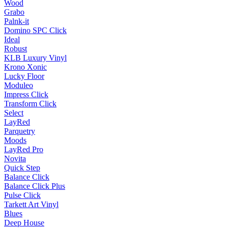
Wood
Grabo
Palnk-it
Domino SPC Click
Ideal
Robust
KLB Luxury Vinyl
Krono Xonic
Lucky Floor
Moduleo
Impress Click
Transform Click
Select
LayRed
Parquetry
Moods
LayRed Pro
Novita
Quick Step
Balance Click
Balance Click Plus
Pulse Click
Tarkett Art Vinyl
Blues
Deep House