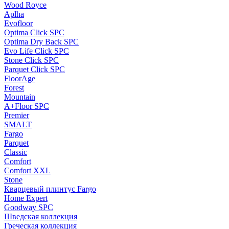
Wood Royce
Aplha
Evofloor
Optima Click SPC
Optima Dry Back SPC
Evo Life Click SPC
Stone Click SPC
Parquet Click SPC
FloorAge
Forest
Mountain
A+Floor SPC
Premier
SMALT
Fargo
Parquet
Classic
Comfort
Comfort XXL
Stone
Кварцевый плинтус Fargo
Home Expert
Goodway SPC
Шведская коллекция
Греческая коллекция