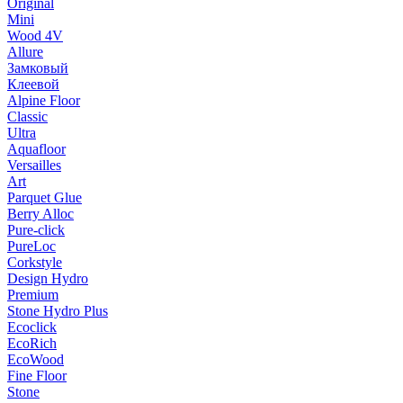
Original
Mini
Wood 4V
Allure
Замковый
Клеевой
Alpine Floor
Classic
Ultra
Aquafloor
Versailles
Art
Parquet Glue
Berry Alloc
Pure-click
PureLoc
Corkstyle
Design Hydro
Premium
Stone Hydro Plus
Ecoclick
EcoRich
EcoWood
Fine Floor
Stone