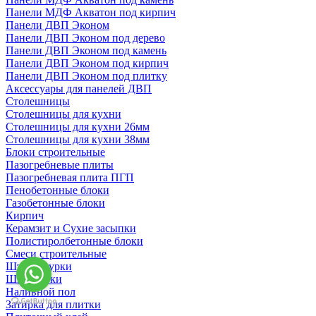
Панели МДФ Акватон под кирпич
Панели ДВП Эконом
Панели ДВП Эконом под дерево
Панели ДВП Эконом под камень
Панели ДВП Эконом под кирпич
Панели ДВП Эконом под плитку
Аксессуары для панелей ДВП
Столешницы
Столешницы для кухни
Столешницы для кухни 26мм
Столешницы для кухни 38мм
Блоки строительные
Пазогребневые плиты
Пазогребневая плита ПГП
Пенобетонные блоки
Газобетонные блоки
Кирпич
Керамзит и Сухие засыпки
Полистиролбетонные блоки
Смеси строительные
Штукартурки
Шпаклевки
Наливной пол
Затирка для плитки