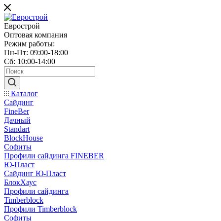
Еврострой
Оптовая компания
Режим работы:
Пн-Пт: 09:00-18:00
Сб: 10:00-14:00
Каталог
Сайдинг
FineBer
Дачный
Standart
BlockHouse
Софиты
Профили сайдинга FINEBER
Ю-Пласт
Сайдинг Ю-Пласт
БлокХаус
Профили сайдинга
Timberblock
Профили Timberblock
Софиты