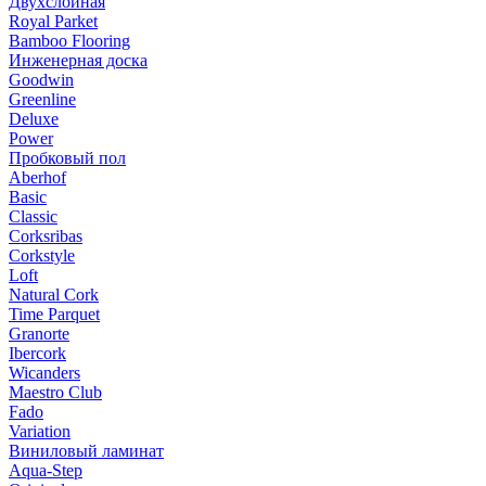
Двухслойная
Royal Parket
Bamboo Flooring
Инженерная доска
Goodwin
Greenline
Deluxe
Power
Пробковый пол
Aberhof
Basic
Classic
Corksribas
Corkstyle
Loft
Natural Cork
Time Parquet
Granorte
Ibercork
Wicanders
Мaestro Club
Fado
Variation
Виниловый ламинат
Aqua-Step