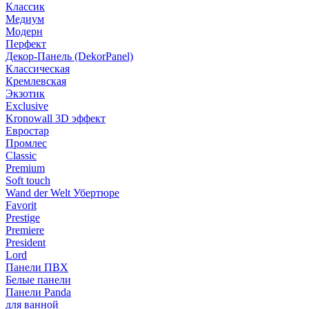
Классик
Медиум
Модерн
Перфект
Декор-Панель (DekorPanel)
Классическая
Кремлевская
Экзотик
Exclusive
Kronowall 3D эффект
Евростар
Промлес
Classic
Premium
Soft touch
Wand der Welt Убертюре
Favorit
Prestige
Premiere
President
Lord
Панели ПВХ
Белые панели
Панели Panda
для ванной