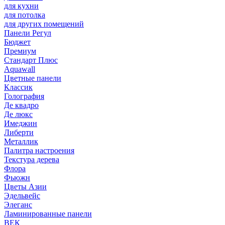
для кухни
для потолка
для других помещений
Панели Регул
Бюджет
Премиум
Стандарт Плюс
Aquawall
Цветные панели
Классик
Голография
Де квадро
Де люкс
Имеджин
Либерти
Металлик
Палитра настроения
Текстура дерева
Флора
Фьюжн
Цветы Азии
Эдельвейс
Элеганс
Ламинированные панели
ВЕК