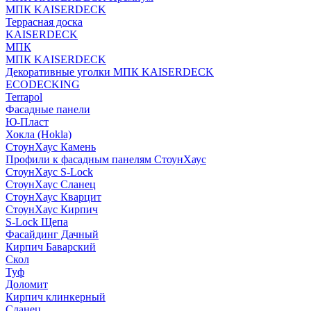
МПК KAISERDECK
Террасная доска
KAISERDECK
МПК
МПК KAISERDECK
Декоративные уголки МПК KAISERDECK
ECODECKING
Terrapol
Фасадные панели
Ю-Пласт
Хокла (Hokla)
СтоунХаус Камень
Профили к фасадным панелям СтоунХаус
СтоунХаус S-Lock
СтоунХаус Сланец
СтоунХаус Кварцит
СтоунХаус Кирпич
S-Lock Щепа
Фасайдинг Дачный
Кирпич Баварский
Скол
Туф
Доломит
Кирпич клинкерный
Сланец