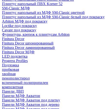
Плинтус напольный ПВХ Korner 52
SM-Classic МДФ
Плинтус напольный из МДФ SM-Classic цветной
Плинтус напольный из МДФ SM-Classic белый под покраску
Arbiton МДФ под покраску
Loctike под покраску
Cavare под покраску
Фурнитура, крепеж к плинтусам Arbiton
Finitura Decor
Finitura Decor шпонированный
Finitura Decor ламинированный
Finitura Decor МДФ
LED подсветка
Progress Profiles
Подложка
пробковая
хвойная
пенополистирол
вспененный полипропилен
композитная
Панели ДВП
Панели МДФ Акватон
Панели МДФ Акватон под плитку
Панели МДФ Акватон под дерево
Панели МДФ Акватон под камень