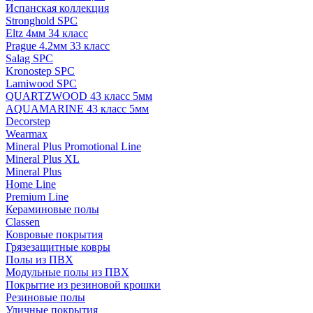
Испанская коллекция
Stronghold SPC
Eltz 4мм 34 класс
Prague 4.2мм 33 класс
Salag SPC
Kronostep SPC
Lamiwood SPC
QUARTZWOOD 43 класс 5мм
AQUAMARINE 43 класс 5мм
Decorstep
Wearmax
Mineral Plus Promotional Line
Mineral Plus XL
Mineral Plus
Home Line
Premium Line
Кераминовые полы
Classen
Ковровые покрытия
Грязезащитные ковры
Полы из ПВХ
Модульные полы из ПВХ
Покрытие из резиновой крошки
Резиновые полы
Уличные покрытия