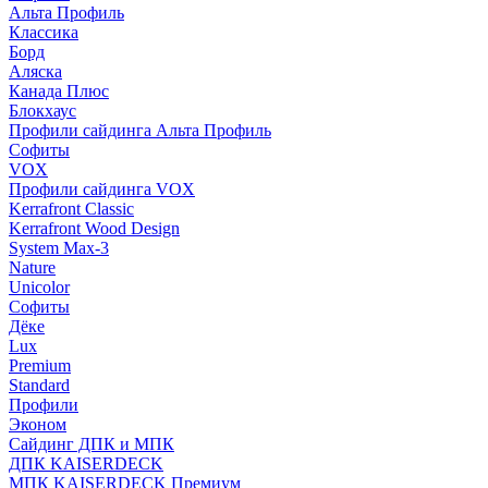
Альта Профиль
Классика
Борд
Аляска
Канада Плюс
Блокхаус
Профили сайдинга Альта Профиль
Софиты
VOX
Профили сайдинга VOX
Kerrafront Classic
Kerrafront Wood Design
System Max-3
Nature
Unicolor
Софиты
Дёке
Lux
Premium
Standard
Профили
Эконом
Сайдинг ДПК и МПК
ДПК KAISERDECK
МПК KAISERDECK Премиум