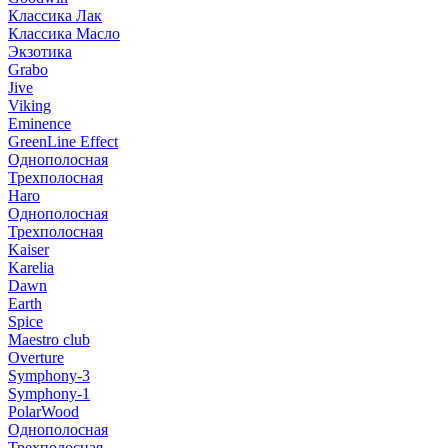
Классика Лак
Классика Масло
Экзотика
Grabo
Jive
Viking
Eminence
GreenLine Effect
Однополосная
Трехполосная
Haro
Однополосная
Трехполосная
Kaiser
Karelia
Dawn
Earth
Spice
Maestro club
Overture
Symphony-3
Symphony-1
PolarWood
Однополосная
Трехполосная