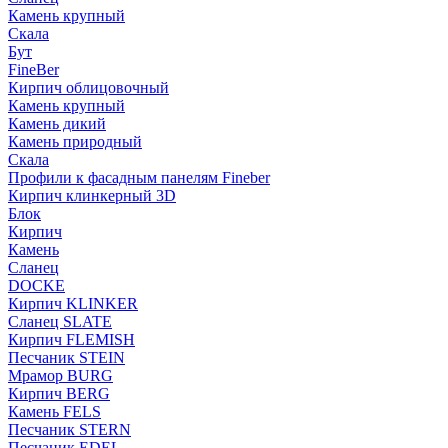
Камень крупный
Скала
Бут
FineBer
Кирпич облицовочный
Камень крупный
Камень дикий
Камень природный
Скала
Профили к фасадным панелям Fineber
Кирпич клинкерный 3D
Блок
Кирпич
Камень
Сланец
DOCKE
Кирпич KLINKER
Сланец SLATE
Кирпич FLEMISH
Пес­ча­ник STEIN
Мрамор BURG
Кирпич BERG
Камень FELS
Пес­ча­ник STERN
Пес­ча­ник EDEL