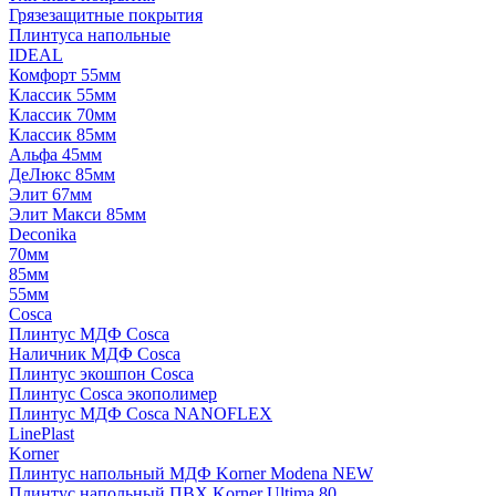
Грязезащитные покрытия
Плинтуса напольные
IDEAL
Комфорт 55мм
Классик 55мм
Классик 70мм
Классик 85мм
Альфа 45мм
ДеЛюкс 85мм
Элит 67мм
Элит Макси 85мм
Deconika
70мм
85мм
55мм
Cosca
Плинтус МДФ Cosca
Наличник МДФ Cosca
Плинтус экошпон Cosca
Плинтус Cosca экополимер
Плинтус МДФ Cosca NANOFLEX
LinePlast
Korner
Плинтус напольный МДФ Korner Modena NEW
Плинтус напольный ПВХ Korner Ultima 80