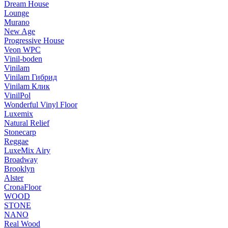
Dream House
Lounge
Murano
New Age
Progressive House
Veon WPC
Vinil-boden
Vinilam
Vinilam Гибрид
Vinilam Клик
VinilPol
Wonderful Vinyl Floor
Luxemix
Natural Relief
Stonecarp
Reggae
LuxeMix Airy
Broadway
Brooklyn
Alster
CronaFloor
WOOD
STONE
NANO
Real Wood