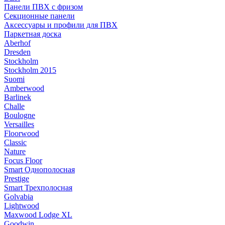
Панели ПВХ с фризом
Секционные панели
Аксессуары и профили для ПВХ
Паркетная доска
Aberhof
Dresden
Stockholm
Stockholm 2015
Suomi
Amberwood
Barlinek
Challe
Boulogne
Versailles
Floorwood
Classic
Nature
Focus Floor
Smart Однополосная
Prestige
Smart Трехполосная
Golvabia
Lightwood
Maxwood Lodge XL
Goodwin