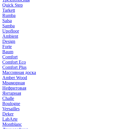
Quick Step
Tarkett
Rumba
Salsa
Samba
Upofloor
Ambient
Design
Forte
Baum
Comfort
Comfort Eco
Comfort Plus
Массивная доска
Amber Wood
Мраморная
Нефритовая
Янтарная
Challe
Boulogne
Versailles
Deker
LabArte
Montblanc