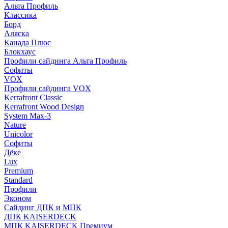
Альта Профиль
Классика
Борд
Аляска
Канада Плюс
Блокхаус
Профили сайдинга Альта Профиль
Софиты
VOX
Профили сайдинга VOX
Kerrafront Classic
Kerrafront Wood Design
System Max-3
Nature
Unicolor
Софиты
Дёке
Lux
Premium
Standard
Профили
Эконом
Сайдинг ДПК и МПК
ДПК KAISERDECK
МПК KAISERDECK Премиум