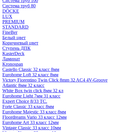
Система труб 100
Система труб 80
DÖCKE
LUX
PREMIUM
STANDARD
FineBer
Белый цвет
Коричневый цвет
Ступень ДПК
KasierDeck
Ламинат
Kronospan
Castello Classic 32 класс 8мм
Eurohome Loft 32 класс 8мм
Victory Fiorentino Twin Click 8mm 32 AC4 4V-Groove
Atlantic 8мм 32 класс
White Box twin click 8мм 32 кл
Eurohome Light 7мм 31 класс
Expert Choice 8/33 TC.
Forte Classic 33 класс 8мм
Eurohome Majestic 33 класс 8мм
Floordreams Vario 33 класс 12мм
Eurohome Art 33 класс 12мм
Vintage Classic 33 класс 10мм