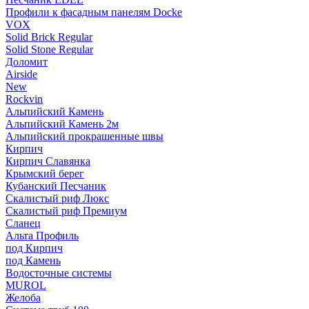
Профили к фасадным панелям Docke
VOX
Solid Brick Regular
Solid Stone Regular
Доломит
Airside
New
Rockvin
Альпийский Камень
Альпийский Камень 2м
Альпийский прокрашенные швы
Кирпич
Кирпич Славянка
Крымский берег
Кубанский Песчаник
Скалистый риф Люкс
Скалистый риф Премиум
Сланец
Альта Профиль
под Кирпич
под Камень
Водосточные системы
MUROL
Желоба