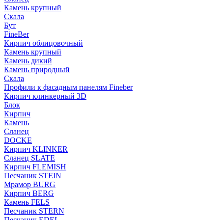
Камень крупный
Скала
Бут
FineBer
Кирпич облицовочный
Камень крупный
Камень дикий
Камень природный
Скала
Профили к фасадным панелям Fineber
Кирпич клинкерный 3D
Блок
Кирпич
Камень
Сланец
DOCKE
Кирпич KLINKER
Сланец SLATE
Кирпич FLEMISH
Пес­ча­ник STEIN
Мрамор BURG
Кирпич BERG
Камень FELS
Пес­ча­ник STERN
Пес­ча­ник EDEL