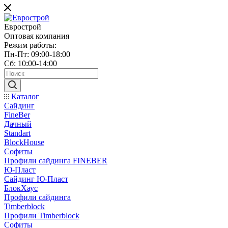
Еврострой
Оптовая компания
Режим работы:
Пн-Пт: 09:00-18:00
Сб: 10:00-14:00
Каталог
Сайдинг
FineBer
Дачный
Standart
BlockHouse
Софиты
Профили сайдинга FINEBER
Ю-Пласт
Сайдинг Ю-Пласт
БлокХаус
Профили сайдинга
Timberblock
Профили Timberblock
Софиты