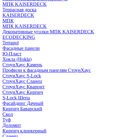
МПК KAISERDECK
Террасная доска
KAISERDECK
МПК
МПК KAISERDECK
Декоративные уголки МПК KAISERDECK
ECODECKING
Terrapol
Фасадные панели
Ю-Пласт
Хокла (Hokla)
СтоунХаус Камень
Профили к фасадным панелям СтоунХаус
СтоунХаус S-Lock
СтоунХаус Сланец
СтоунХаус Кварцит
СтоунХаус Кирпич
S-Lock Щепа
Фасайдинг Дачный
Кирпич Баварский
Скол
Туф
Доломит
Кирпич клинкерный
Сланец