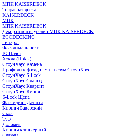
МПК KAISERDECK
Террасная доска
KAISERDECK
МПК
МПК KAISERDECK
Декоративные уголки МПК KAISERDECK
ECODECKING
Terrapol
Фасадные панели
Ю-Пласт
Хокла (Hokla)
СтоунХаус Камень
Профили к фасадным панелям СтоунХаус
СтоунХаус S-Lock
СтоунХаус Сланец
СтоунХаус Кварцит
СтоунХаус Кирпич
S-Lock Щепа
Фасайдинг Дачный
Кирпич Баварский
Скол
Туф
Доломит
Кирпич клинкерный
Сланец