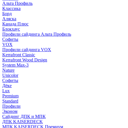
Альта Профиль
Классика
Борд
Аляска
Канада Плюс
Блокхаус
Профили сайдинга Альта Профиль
Софиты
VOX
Профили сайдинга VOX
Kerrafront Classic
Kerrafront Wood Design
System Max-3
Nature
Unicolor
Софиты
Дёке
Lux
Premium
Standard
Профили
Эконом
Сайдинг ДПК и МПК
ДПК KAISERDECK
МПК KAISERDECK Премиум