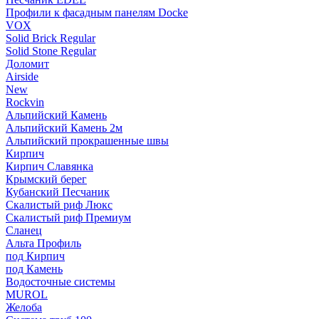
Профили к фасадным панелям Docke
VOX
Solid Brick Regular
Solid Stone Regular
Доломит
Airside
New
Rockvin
Альпийский Камень
Альпийский Камень 2м
Альпийский прокрашенные швы
Кирпич
Кирпич Славянка
Крымский берег
Кубанский Песчаник
Скалистый риф Люкс
Скалистый риф Премиум
Сланец
Альта Профиль
под Кирпич
под Камень
Водосточные системы
MUROL
Желоба