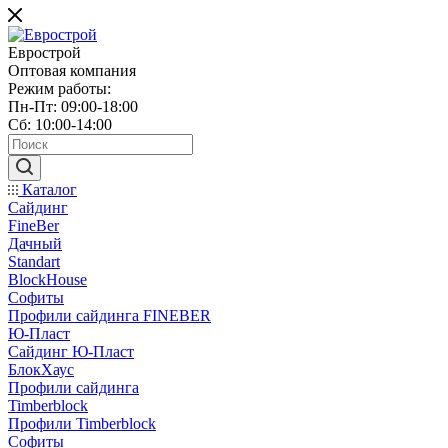
Еврострой
Оптовая компания
Режим работы:
Пн-Пт: 09:00-18:00
Сб: 10:00-14:00
Каталог
Сайдинг
FineBer
Дачный
Standart
BlockHouse
Софиты
Профили сайдинга FINEBER
Ю-Пласт
Сайдинг Ю-Пласт
БлокХаус
Профили сайдинга
Timberblock
Профили Timberblock
Софиты