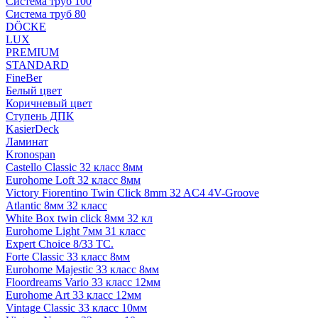
Система труб 100
Система труб 80
DÖCKE
LUX
PREMIUM
STANDARD
FineBer
Белый цвет
Коричневый цвет
Ступень ДПК
KasierDeck
Ламинат
Kronospan
Castello Classic 32 класс 8мм
Eurohome Loft 32 класс 8мм
Victory Fiorentino Twin Click 8mm 32 AC4 4V-Groove
Atlantic 8мм 32 класс
White Box twin click 8мм 32 кл
Eurohome Light 7мм 31 класс
Expert Choice 8/33 TC.
Forte Classic 33 класс 8мм
Eurohome Majestic 33 класс 8мм
Floordreams Vario 33 класс 12мм
Eurohome Art 33 класс 12мм
Vintage Classic 33 класс 10мм