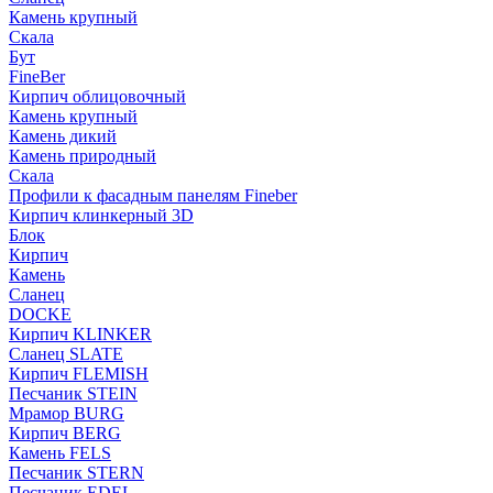
Камень крупный
Скала
Бут
FineBer
Кирпич облицовочный
Камень крупный
Камень дикий
Камень природный
Скала
Профили к фасадным панелям Fineber
Кирпич клинкерный 3D
Блок
Кирпич
Камень
Сланец
DOCKE
Кирпич KLINKER
Сланец SLATE
Кирпич FLEMISH
Пес­ча­ник STEIN
Мрамор BURG
Кирпич BERG
Камень FELS
Пес­ча­ник STERN
Пес­ча­ник EDEL