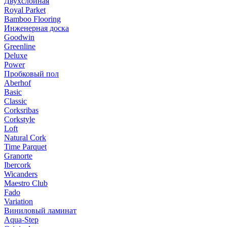
Двухслойная
Royal Parket
Bamboo Flooring
Инженерная доска
Goodwin
Greenline
Deluxe
Power
Пробковый пол
Aberhof
Basic
Classic
Corksribas
Corkstyle
Loft
Natural Cork
Time Parquet
Granorte
Ibercork
Wicanders
Мaestro Club
Fado
Variation
Виниловый ламинат
Aqua-Step