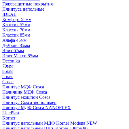
Грязезащитные покрытия
Плинтуса напольные
IDEAL
Комфорт 55мм
Классик 55мм
Классик 70мм
Классик 85мм
Альфа 45мм
ДеЛюкс 85мм
Элит 67мм
Элит Макси 85мм
Deconika
70мм
85мм
55мм
Cosca
Плинтус МДФ Cosca
Наличник МДФ Cosca
Плинтус экошпон Cosca
Плинтус Cosca экополимер
Плинтус МДФ Cosca NANOFLEX
LinePlast
Korner
Плинтус напольный МДФ Korner Modena NEW
Плинтус напольный ПВХ Korner Ultima 80