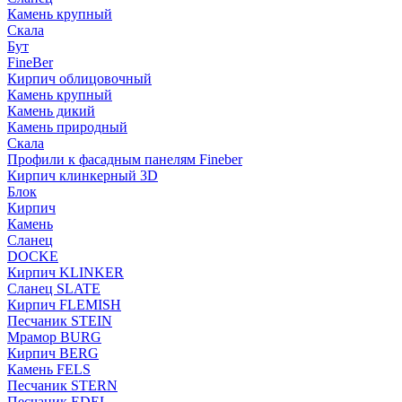
Камень крупный
Скала
Бут
FineBer
Кирпич облицовочный
Камень крупный
Камень дикий
Камень природный
Скала
Профили к фасадным панелям Fineber
Кирпич клинкерный 3D
Блок
Кирпич
Камень
Сланец
DOCKE
Кирпич KLINKER
Сланец SLATE
Кирпич FLEMISH
Пес­ча­ник STEIN
Мрамор BURG
Кирпич BERG
Камень FELS
Пес­ча­ник STERN
Пес­ча­ник EDEL