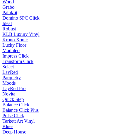
Wood
Grabo
Palnk-it
Domino SPC Click
Ideal
Robust
KLB Luxury Vinyl
Krono Xonic
Lucky Floor
Moduleo
Impress Click
Transform Click
Select
LayRed
Parquetry
Moods
LayRed Pro
Novita
Quick Step
Balance Click
Balance Click Plus
Pulse Click
Tarkett Art Vinyl
Blues
Deep House