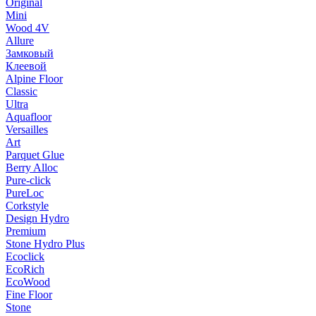
Original
Mini
Wood 4V
Allure
Замковый
Клеевой
Alpine Floor
Classic
Ultra
Aquafloor
Versailles
Art
Parquet Glue
Berry Alloc
Pure-click
PureLoc
Corkstyle
Design Hydro
Premium
Stone Hydro Plus
Ecoclick
EcoRich
EcoWood
Fine Floor
Stone