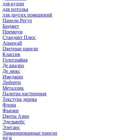
для кухни
для потолка
для других помещений
Панели Регул
Бюджет
Премиум
Стандарт Плюс
Aquawall
Цветные панели
Классик
Голография
Де квадро
Де люкс
Имеджин
Либерти
Металлик
Палитра настроения
Текстура дерева
Флора
Фьюжн
Цветы Азии
Эдельвейс
Элеганс
Ламинированные панели
ВЕК