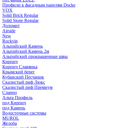
Профили к фасадным панелям Docke
VOX
Solid Brick Regular
Solid Stone Regular
Доломит
Airside
New
Rockvin
Альпийский Камень
Альпийский Камень 2м
Альпийский прокрашенные швы
Кирпич
Кирпич Славянка
Крымский берег
Кубанский Песчаник
Скалистый риф Люкс
Скалистый риф Премиум
Сланец
Альта Профиль
под Кирпич
под Камень
Водосточные системы
MUROL
Желоба