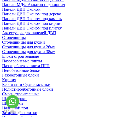
Панели МДФ Акватон под кирпич
Панели ДВП Эконом
Панели ДВП Эконом под дерево
Панели ДВП Эконом под камень
Панели ДВП Эконом под кирпич
Панели ДВП Эконом под плитку
Аксессуары для панелей ДВП
Столешницы
Столешницы для кухни
Столешницы для кухни 26мм
Столешницы для кухни 38мм
Блоки строительные
Пазогребневые плиты
Пазогребневая плита ПГП
Пенобетонные блоки
Газобетонные блоки
Кирпич
Керамзит и Сухие засыпки
Полистиролбетонные блоки
Смеси строительные
Штукартурки
Шпаклевки
Наливной пол
Затирка для плитки