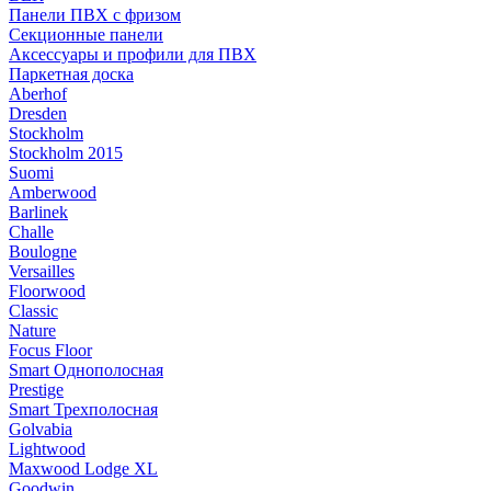
Панели ПВХ с фризом
Секционные панели
Аксессуары и профили для ПВХ
Паркетная доска
Aberhof
Dresden
Stockholm
Stockholm 2015
Suomi
Amberwood
Barlinek
Challe
Boulogne
Versailles
Floorwood
Classic
Nature
Focus Floor
Smart Однополосная
Prestige
Smart Трехполосная
Golvabia
Lightwood
Maxwood Lodge XL
Goodwin