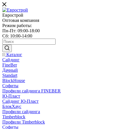
Еврострой
Оптовая компания
Режим работы:
Пн-Пт: 09:00-18:00
Сб: 10:00-14:00
Каталог
Сайдинг
FineBer
Дачный
Standart
BlockHouse
Софиты
Профили сайдинга FINEBER
Ю-Пласт
Сайдинг Ю-Пласт
БлокХаус
Профили сайдинга
Timberblock
Профили Timberblock
Софиты