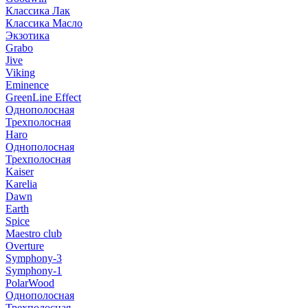
Классика Лак
Классика Масло
Экзотика
Grabo
Jive
Viking
Eminence
GreenLine Effect
Однополосная
Трехполосная
Haro
Однополосная
Трехполосная
Kaiser
Karelia
Dawn
Earth
Spice
Maestro club
Overture
Symphony-3
Symphony-1
PolarWood
Однополосная
Трехполосная