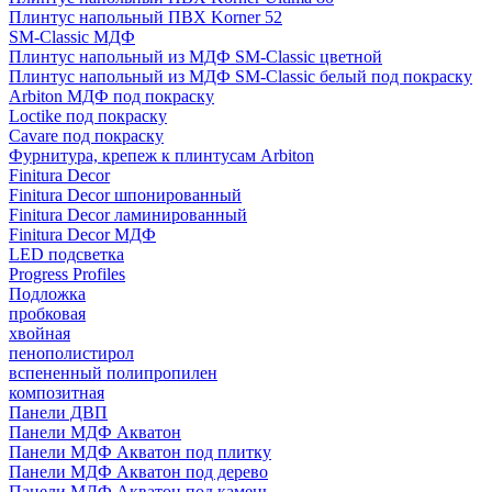
Плинтус напольный ПВХ Korner 52
SM-Classic МДФ
Плинтус напольный из МДФ SM-Classic цветной
Плинтус напольный из МДФ SM-Classic белый под покраску
Arbiton МДФ под покраску
Loctike под покраску
Cavare под покраску
Фурнитура, крепеж к плинтусам Arbiton
Finitura Decor
Finitura Decor шпонированный
Finitura Decor ламинированный
Finitura Decor МДФ
LED подсветка
Progress Profiles
Подложка
пробковая
хвойная
пенополистирол
вспененный полипропилен
композитная
Панели ДВП
Панели МДФ Акватон
Панели МДФ Акватон под плитку
Панели МДФ Акватон под дерево
Панели МДФ Акватон под камень