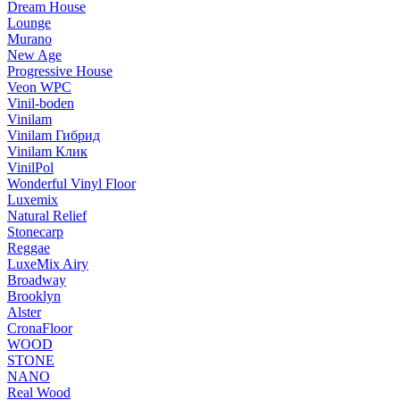
Dream House
Lounge
Murano
New Age
Progressive House
Veon WPC
Vinil-boden
Vinilam
Vinilam Гибрид
Vinilam Клик
VinilPol
Wonderful Vinyl Floor
Luxemix
Natural Relief
Stonecarp
Reggae
LuxeMix Airy
Broadway
Brooklyn
Alster
CronaFloor
WOOD
STONE
NANO
Real Wood