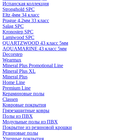
Испанская коллекция
Stronghold SPC
Eltz 4мм 34 класс
Prague 4.2мм 33 класс
Salag SPC
Kronostep SPC
Lamiwood SPC
QUARTZWOOD 43 класс 5мм
AQUAMARINE 43 класс 5мм
Decorstep
Wearmax
Mineral Plus Promotional Line
Mineral Plus XL
Mineral Plus
Home Line
Premium Line
Кераминовые полы
Classen
Ковровые покрытия
Грязезащитные ковры
Полы из ПВХ
Модульные полы из ПВХ
Покрытие из резиновой крошки
Резиновые полы
Уличные покрытия