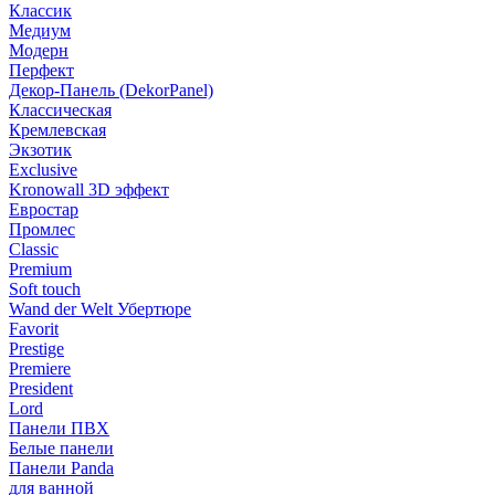
Классик
Медиум
Модерн
Перфект
Декор-Панель (DekorPanel)
Классическая
Кремлевская
Экзотик
Exclusive
Kronowall 3D эффект
Евростар
Промлес
Classic
Premium
Soft touch
Wand der Welt Убертюре
Favorit
Prestige
Premiere
President
Lord
Панели ПВХ
Белые панели
Панели Panda
для ванной