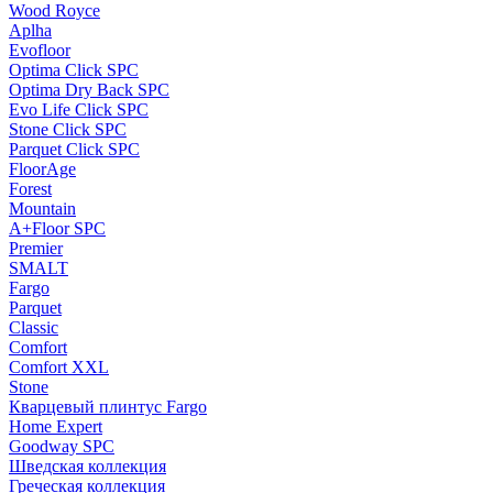
Wood Royce
Aplha
Evofloor
Optima Click SPC
Optima Dry Back SPC
Evo Life Click SPC
Stone Click SPC
Parquet Click SPC
FloorAge
Forest
Mountain
A+Floor SPC
Premier
SMALT
Fargo
Parquet
Classic
Comfort
Comfort XXL
Stone
Кварцевый плинтус Fargo
Home Expert
Goodway SPC
Шведская коллекция
Греческая коллекция