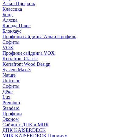
Альта Профиль
Классика
Борд
Аляска
Канада Плюс
Блокхаус
Профили сайдинга Альта Профиль
Софиты
VOX
Профили сайдинга VOX
Kerrafront Classic
Kerrafront Wood Design
System Max-3
Nature
Unicolor
Софиты
Дёке
Lux
Premium
Standard
Профили
Эконом
Сайдинг ДПК и МПК
ДПК KAISERDECK
МПК KAISERDECK Премиум