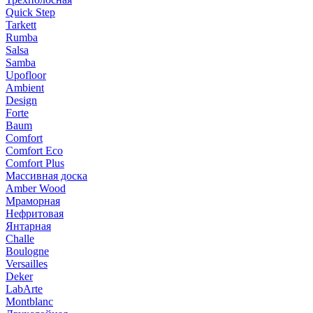
Quick Step
Tarkett
Rumba
Salsa
Samba
Upofloor
Ambient
Design
Forte
Baum
Comfort
Comfort Eco
Comfort Plus
Массивная доска
Amber Wood
Мраморная
Нефритовая
Янтарная
Challe
Boulogne
Versailles
Deker
LabArte
Montblanc