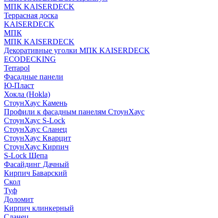
МПК KAISERDECK
Террасная доска
KAISERDECK
МПК
МПК KAISERDECK
Декоративные уголки МПК KAISERDECK
ECODECKING
Terrapol
Фасадные панели
Ю-Пласт
Хокла (Hokla)
СтоунХаус Камень
Профили к фасадным панелям СтоунХаус
СтоунХаус S-Lock
СтоунХаус Сланец
СтоунХаус Кварцит
СтоунХаус Кирпич
S-Lock Щепа
Фасайдинг Дачный
Кирпич Баварский
Скол
Туф
Доломит
Кирпич клинкерный
Сланец