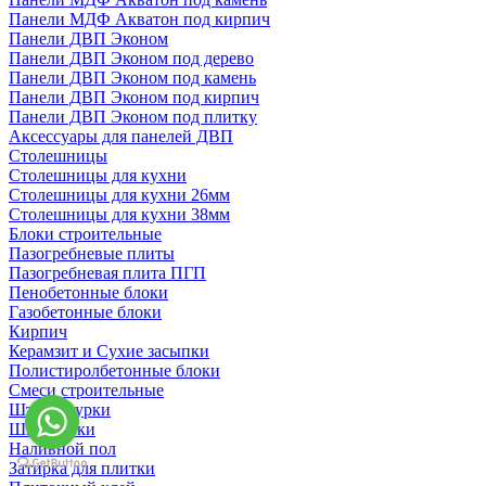
Панели МДФ Акватон под кирпич
Панели ДВП Эконом
Панели ДВП Эконом под дерево
Панели ДВП Эконом под камень
Панели ДВП Эконом под кирпич
Панели ДВП Эконом под плитку
Аксессуары для панелей ДВП
Столешницы
Столешницы для кухни
Столешницы для кухни 26мм
Столешницы для кухни 38мм
Блоки строительные
Пазогребневые плиты
Пазогребневая плита ПГП
Пенобетонные блоки
Газобетонные блоки
Кирпич
Керамзит и Сухие засыпки
Полистиролбетонные блоки
Смеси строительные
Штукартурки
Шпаклевки
Наливной пол
Затирка для плитки