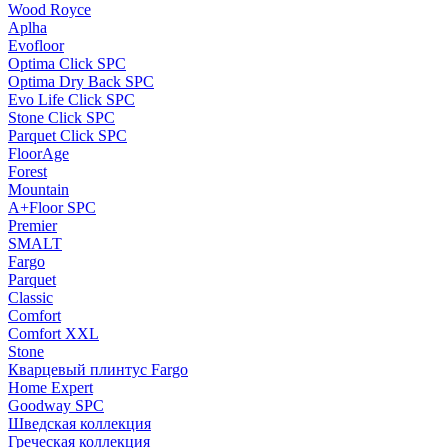
Wood Royce
Aplha
Evofloor
Optima Click SPC
Optima Dry Back SPC
Evo Life Click SPC
Stone Click SPC
Parquet Click SPC
FloorAge
Forest
Mountain
A+Floor SPC
Premier
SMALT
Fargo
Parquet
Classic
Comfort
Comfort XXL
Stone
Кварцевый плинтус Fargo
Home Expert
Goodway SPC
Шведская коллекция
Греческая коллекция