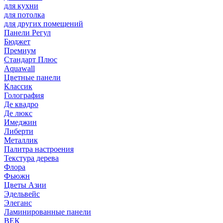
для кухни
для потолка
для других помещений
Панели Регул
Бюджет
Премиум
Стандарт Плюс
Aquawall
Цветные панели
Классик
Голография
Де квадро
Де люкс
Имеджин
Либерти
Металлик
Палитра настроения
Текстура дерева
Флора
Фьюжн
Цветы Азии
Эдельвейс
Элеганс
Ламинированные панели
ВЕК