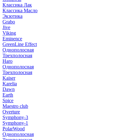
Классика Лак
Классика Масло
Экзотика
Grabo
Jive
Viking
Eminence
GreenLine Effect
Однополосная
Трехполосная
Haro
Однополосная
Трехполосная
Kaiser
Karelia
Dawn
Earth
Spice
Maestro club
Overture
Symphony-3
Symphony-1
PolarWood
Однополосная
Трехполосная