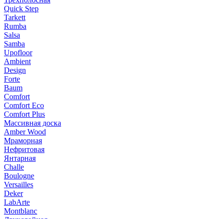
Quick Step
Tarkett
Rumba
Salsa
Samba
Upofloor
Ambient
Design
Forte
Baum
Comfort
Comfort Eco
Comfort Plus
Массивная доска
Amber Wood
Мраморная
Нефритовая
Янтарная
Challe
Boulogne
Versailles
Deker
LabArte
Montblanc