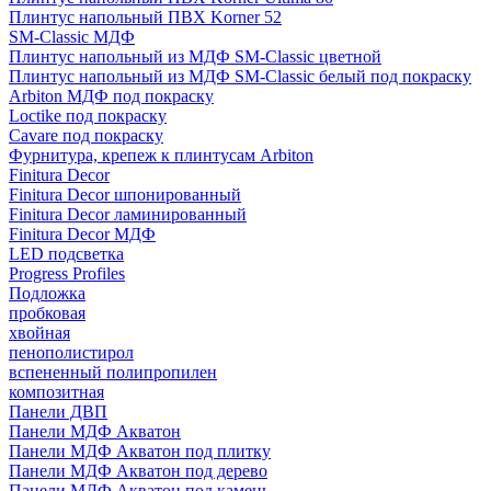
Плинтус напольный ПВХ Korner 52
SM-Classic МДФ
Плинтус напольный из МДФ SM-Classic цветной
Плинтус напольный из МДФ SM-Classic белый под покраску
Arbiton МДФ под покраску
Loctike под покраску
Cavare под покраску
Фурнитура, крепеж к плинтусам Arbiton
Finitura Decor
Finitura Decor шпонированный
Finitura Decor ламинированный
Finitura Decor МДФ
LED подсветка
Progress Profiles
Подложка
пробковая
хвойная
пенополистирол
вспененный полипропилен
композитная
Панели ДВП
Панели МДФ Акватон
Панели МДФ Акватон под плитку
Панели МДФ Акватон под дерево
Панели МДФ Акватон под камень