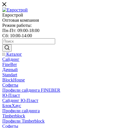
Еврострой
Оптовая компания
Режим работы:
Пн-Пт: 09:00-18:00
Сб: 10:00-14:00
Каталог
Сайдинг
FineBer
Дачный
Standart
BlockHouse
Софиты
Профили сайдинга FINEBER
Ю-Пласт
Сайдинг Ю-Пласт
БлокХаус
Профили сайдинга
Timberblock
Профили Timberblock
Софиты