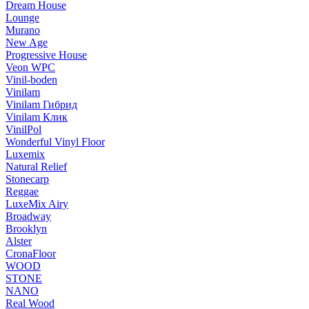
Dream House
Lounge
Murano
New Age
Progressive House
Veon WPC
Vinil-boden
Vinilam
Vinilam Гибрид
Vinilam Клик
VinilPol
Wonderful Vinyl Floor
Luxemix
Natural Relief
Stonecarp
Reggae
LuxeMix Airy
Broadway
Brooklyn
Alster
CronaFloor
WOOD
STONE
NANO
Real Wood