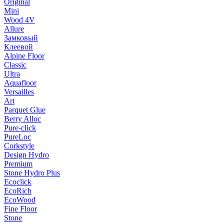
Original
Mini
Wood 4V
Allure
Замковый
Клеевой
Alpine Floor
Classic
Ultra
Aquafloor
Versailles
Art
Parquet Glue
Berry Alloc
Pure-click
PureLoc
Corkstyle
Design Hydro
Premium
Stone Hydro Plus
Ecoclick
EcoRich
EcoWood
Fine Floor
Stone