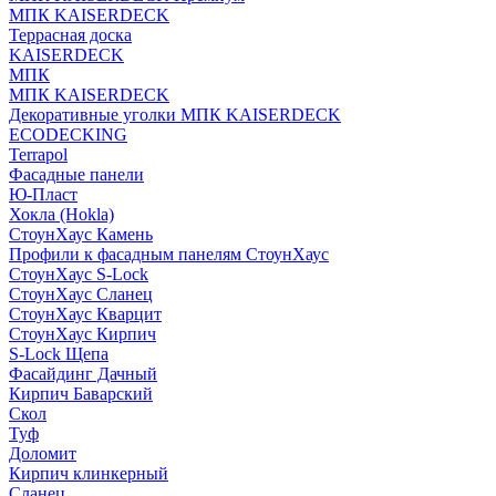
МПК KAISERDECK
Террасная доска
KAISERDECK
МПК
МПК KAISERDECK
Декоративные уголки МПК KAISERDECK
ECODECKING
Terrapol
Фасадные панели
Ю-Пласт
Хокла (Hokla)
СтоунХаус Камень
Профили к фасадным панелям СтоунХаус
СтоунХаус S-Lock
СтоунХаус Сланец
СтоунХаус Кварцит
СтоунХаус Кирпич
S-Lock Щепа
Фасайдинг Дачный
Кирпич Баварский
Скол
Туф
Доломит
Кирпич клинкерный
Сланец