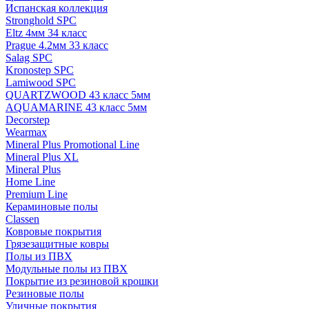
Испанская коллекция
Stronghold SPC
Eltz 4мм 34 класс
Prague 4.2мм 33 класс
Salag SPC
Kronostep SPC
Lamiwood SPC
QUARTZWOOD 43 класс 5мм
AQUAMARINE 43 класс 5мм
Decorstep
Wearmax
Mineral Plus Promotional Line
Mineral Plus XL
Mineral Plus
Home Line
Premium Line
Кераминовые полы
Classen
Ковровые покрытия
Грязезащитные ковры
Полы из ПВХ
Модульные полы из ПВХ
Покрытие из резиновой крошки
Резиновые полы
Уличные покрытия