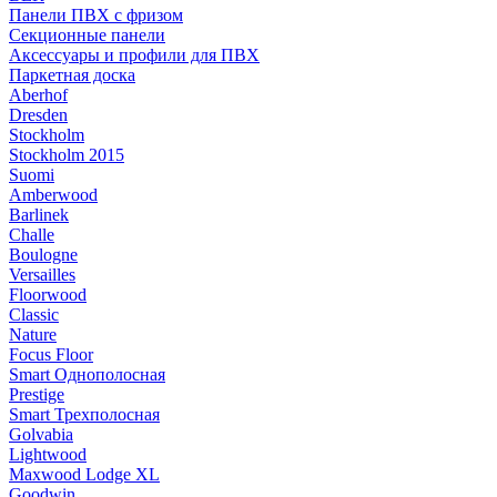
Панели ПВХ с фризом
Секционные панели
Аксессуары и профили для ПВХ
Паркетная доска
Aberhof
Dresden
Stockholm
Stockholm 2015
Suomi
Amberwood
Barlinek
Challe
Boulogne
Versailles
Floorwood
Classic
Nature
Focus Floor
Smart Однополосная
Prestige
Smart Трехполосная
Golvabia
Lightwood
Maxwood Lodge XL
Goodwin