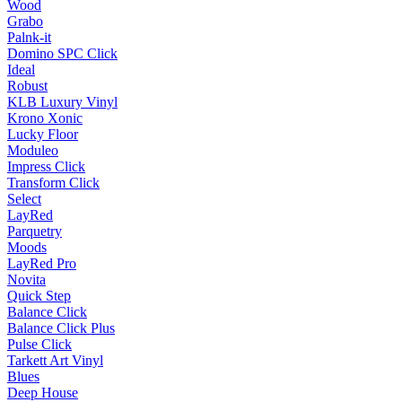
Wood
Grabo
Palnk-it
Domino SPC Click
Ideal
Robust
KLB Luxury Vinyl
Krono Xonic
Lucky Floor
Moduleo
Impress Click
Transform Click
Select
LayRed
Parquetry
Moods
LayRed Pro
Novita
Quick Step
Balance Click
Balance Click Plus
Pulse Click
Tarkett Art Vinyl
Blues
Deep House