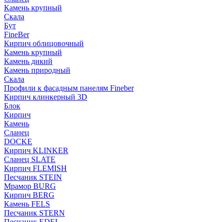
Камень крупный
Скала
Бут
FineBer
Кирпич облицовочный
Камень крупный
Камень дикий
Камень природный
Скала
Профили к фасадным панелям Fineber
Кирпич клинкерный 3D
Блок
Кирпич
Камень
Сланец
DOCKE
Кирпич KLINKER
Сланец SLATE
Кирпич FLEMISH
Пес­ча­ник STEIN
Мрамор BURG
Кирпич BERG
Камень FELS
Пес­ча­ник STERN
Пес­ча­ник EDEL