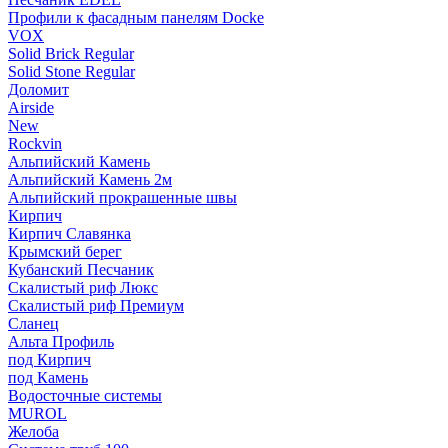
Профили к фасадным панелям Docke
VOX
Solid Brick Regular
Solid Stone Regular
Доломит
Airside
New
Rockvin
Альпийский Камень
Альпийский Камень 2м
Альпийский прокрашенные швы
Кирпич
Кирпич Славянка
Крымский берег
Кубанский Песчаник
Скалистый риф Люкс
Скалистый риф Премиум
Сланец
Альта Профиль
под Кирпич
под Камень
Водосточные системы
MUROL
Желоба