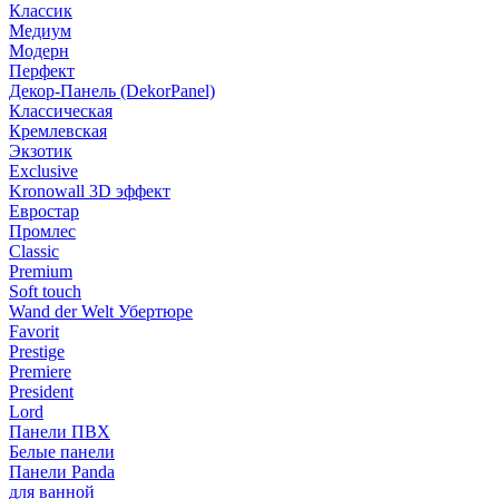
Классик
Медиум
Модерн
Перфект
Декор-Панель (DekorPanel)
Классическая
Кремлевская
Экзотик
Exclusive
Kronowall 3D эффект
Евростар
Промлес
Classic
Premium
Soft touch
Wand der Welt Убертюре
Favorit
Prestige
Premiere
President
Lord
Панели ПВХ
Белые панели
Панели Panda
для ванной