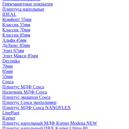
Грязезащитные покрытия
Плинтуса напольные
IDEAL
Комфорт 55мм
Классик 55мм
Классик 70мм
Классик 85мм
Альфа 45мм
ДеЛюкс 85мм
Элит 67мм
Элит Макси 85мм
Deconika
70мм
85мм
55мм
Cosca
Плинтус МДФ Cosca
Наличник МДФ Cosca
Плинтус экошпон Cosca
Плинтус Cosca экополимер
Плинтус МДФ Cosca NANOFLEX
LinePlast
Korner
Плинтус напольный МДФ Korner Modena NEW
Плинтус напольный ПВХ Korner Ultima 80