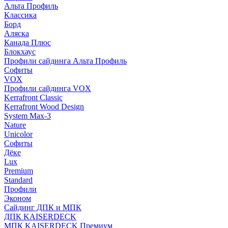
Альта Профиль
Классика
Борд
Аляска
Канада Плюс
Блокхаус
Профили сайдинга Альта Профиль
Софиты
VOX
Профили сайдинга VOX
Kerrafront Classic
Kerrafront Wood Design
System Max-3
Nature
Unicolor
Софиты
Дёке
Lux
Premium
Standard
Профили
Эконом
Сайдинг ДПК и МПК
ДПК KAISERDECK
МПК KAISERDECK Премиум