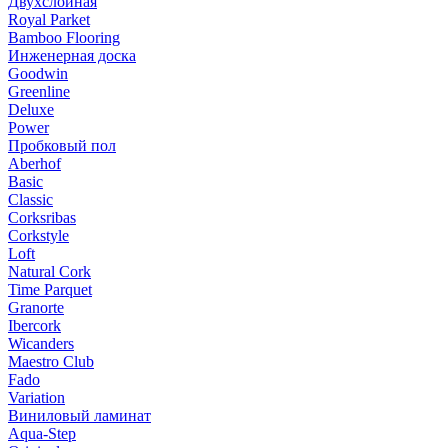
Двухслойная
Royal Parket
Bamboo Flooring
Инженерная доска
Goodwin
Greenline
Deluxe
Power
Пробковый пол
Aberhof
Basic
Classic
Corksribas
Corkstyle
Loft
Natural Cork
Time Parquet
Granorte
Ibercork
Wicanders
Мaestro Club
Fado
Variation
Виниловый ламинат
Aqua-Step