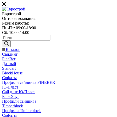
Еврострой
Оптовая компания
Режим работы:
Пн-Пт: 09:00-18:00
Сб: 10:00-14:00
Каталог
Сайдинг
FineBer
Дачный
Standart
BlockHouse
Софиты
Профили сайдинга FINEBER
Ю-Пласт
Сайдинг Ю-Пласт
БлокХаус
Профили сайдинга
Timberblock
Профили Timberblock
Софиты