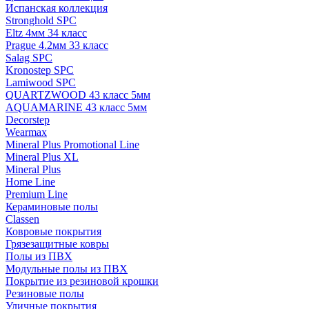
Испанская коллекция
Stronghold SPC
Eltz 4мм 34 класс
Prague 4.2мм 33 класс
Salag SPC
Kronostep SPC
Lamiwood SPC
QUARTZWOOD 43 класс 5мм
AQUAMARINE 43 класс 5мм
Decorstep
Wearmax
Mineral Plus Promotional Line
Mineral Plus XL
Mineral Plus
Home Line
Premium Line
Кераминовые полы
Classen
Ковровые покрытия
Грязезащитные ковры
Полы из ПВХ
Модульные полы из ПВХ
Покрытие из резиновой крошки
Резиновые полы
Уличные покрытия