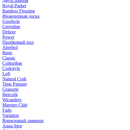
Двухслойная
Royal Parket
Bamboo Flooring
Инженерная доска
Goodwin
Greenline
Deluxe
Power
Пробковый пол
Aberhof
Basic
Classic
Corksribas
Corkstyle
Loft
Natural Cork
Time Parquet
Granorte
Ibercork
Wicanders
Мaestro Club
Fado
Variation
Виниловый ламинат
Aqua-Step