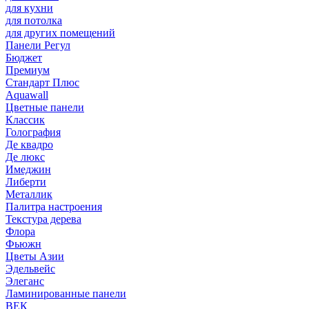
для кухни
для потолка
для других помещений
Панели Регул
Бюджет
Премиум
Стандарт Плюс
Aquawall
Цветные панели
Классик
Голография
Де квадро
Де люкс
Имеджин
Либерти
Металлик
Палитра настроения
Текстура дерева
Флора
Фьюжн
Цветы Азии
Эдельвейс
Элеганс
Ламинированные панели
ВЕК