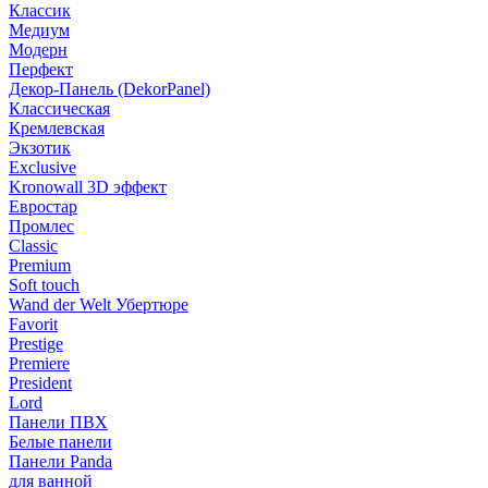
Классик
Медиум
Модерн
Перфект
Декор-Панель (DekorPanel)
Классическая
Кремлевская
Экзотик
Exclusive
Kronowall 3D эффект
Евростар
Промлес
Classic
Premium
Soft touch
Wand der Welt Убертюре
Favorit
Prestige
Premiere
President
Lord
Панели ПВХ
Белые панели
Панели Panda
для ванной