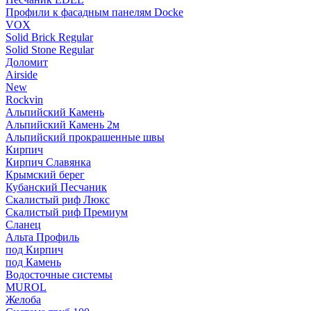
Профили к фасадным панелям Docke
VOX
Solid Brick Regular
Solid Stone Regular
Доломит
Airside
New
Rockvin
Альпийский Камень
Альпийский Камень 2м
Альпийский прокрашенные швы
Кирпич
Кирпич Славянка
Крымский берег
Кубанский Песчаник
Скалистый риф Люкс
Скалистый риф Премиум
Сланец
Альта Профиль
под Кирпич
под Камень
Водосточные системы
MUROL
Желоба