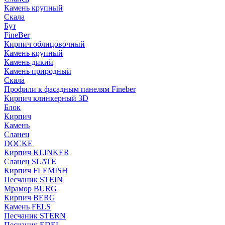
Камень крупный
Скала
Бут
FineBer
Кирпич облицовочный
Камень крупный
Камень дикий
Камень природный
Скала
Профили к фасадным панелям Fineber
Кирпич клинкерный 3D
Блок
Кирпич
Камень
Сланец
DOCKE
Кирпич KLINKER
Сланец SLATE
Кирпич FLEMISH
Пес­ча­ник STEIN
Мрамор BURG
Кирпич BERG
Камень FELS
Пес­ча­ник STERN
Пес­ча­ник EDEL