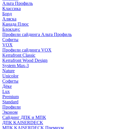
Альта Профиль
Классика
Борд
Аляска
Канада Плюс
Блокхаус
Профили сайдинга Альта Профиль
Софиты
VOX
Профили сайдинга VOX
Kerrafront Classic
Kerrafront Wood Design
System Max-3
Nature
Unicolor
Софиты
Дёке
Lux
Premium
Standard
Профили
Эконом
Сайдинг ДПК и МПК
ДПК KAISERDECK
МПК KAISERDECK Премиум