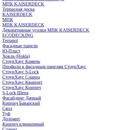
МПК KAISERDECK
Террасная доска
KAISERDECK
МПК
МПК KAISERDECK
Декоративные уголки МПК KAISERDECK
ECODECKING
Terrapol
Фасадные панели
Ю-Пласт
Хокла (Hokla)
СтоунХаус Камень
Профили к фасадным панелям СтоунХаус
СтоунХаус S-Lock
СтоунХаус Сланец
СтоунХаус Кварцит
СтоунХаус Кирпич
S-Lock Щепа
Фасайдинг Дачный
Кирпич Баварский
Скол
Туф
Доломит
Кирпич клинкерный
Сланец