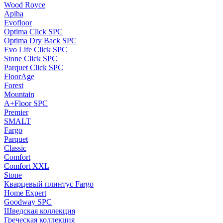
Wood Royce
Aplha
Evofloor
Optima Click SPC
Optima Dry Back SPC
Evo Life Click SPC
Stone Click SPC
Parquet Click SPC
FloorAge
Forest
Mountain
A+Floor SPC
Premier
SMALT
Fargo
Parquet
Classic
Comfort
Comfort XXL
Stone
Кварцевый плинтус Fargo
Home Expert
Goodway SPC
Шведская коллекция
Греческая коллекция