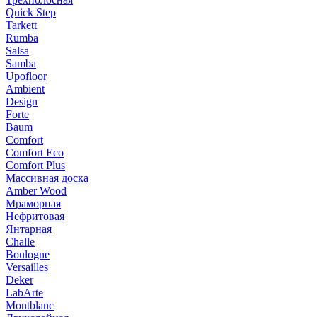
Quick Step
Tarkett
Rumba
Salsa
Samba
Upofloor
Ambient
Design
Forte
Baum
Comfort
Comfort Eco
Comfort Plus
Массивная доска
Amber Wood
Мраморная
Нефритовая
Янтарная
Challe
Boulogne
Versailles
Deker
LabArte
Montblanc