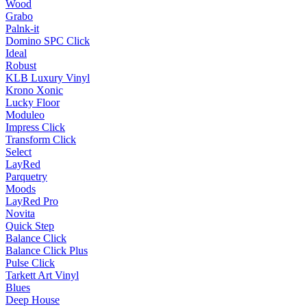
Wood
Grabo
Palnk-it
Domino SPC Click
Ideal
Robust
KLB Luxury Vinyl
Krono Xonic
Lucky Floor
Moduleo
Impress Click
Transform Click
Select
LayRed
Parquetry
Moods
LayRed Pro
Novita
Quick Step
Balance Click
Balance Click Plus
Pulse Click
Tarkett Art Vinyl
Blues
Deep House