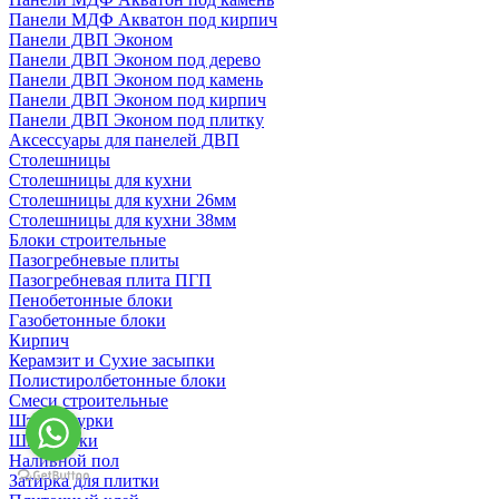
Панели МДФ Акватон под кирпич
Панели ДВП Эконом
Панели ДВП Эконом под дерево
Панели ДВП Эконом под камень
Панели ДВП Эконом под кирпич
Панели ДВП Эконом под плитку
Аксессуары для панелей ДВП
Столешницы
Столешницы для кухни
Столешницы для кухни 26мм
Столешницы для кухни 38мм
Блоки строительные
Пазогребневые плиты
Пазогребневая плита ПГП
Пенобетонные блоки
Газобетонные блоки
Кирпич
Керамзит и Сухие засыпки
Полистиролбетонные блоки
Смеси строительные
Штукартурки
Шпаклевки
Наливной пол
Затирка для плитки