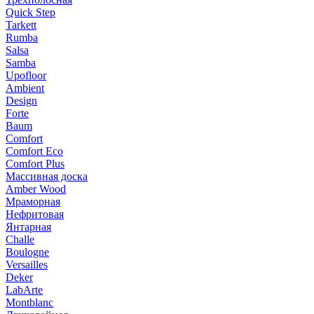
Quick Step
Tarkett
Rumba
Salsa
Samba
Upofloor
Ambient
Design
Forte
Baum
Comfort
Comfort Eco
Comfort Plus
Массивная доска
Amber Wood
Мраморная
Нефритовая
Янтарная
Challe
Boulogne
Versailles
Deker
LabArte
Montblanc