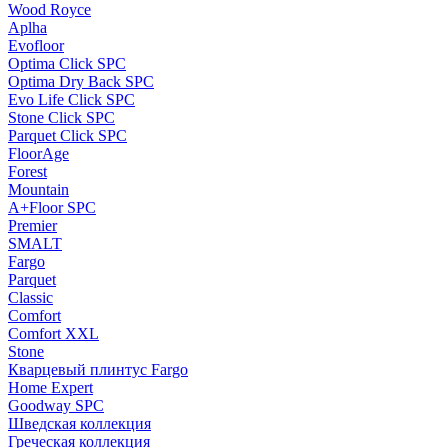
Wood Royce
Aplha
Evofloor
Optima Click SPC
Optima Dry Back SPC
Evo Life Click SPC
Stone Click SPC
Parquet Click SPC
FloorAge
Forest
Mountain
A+Floor SPC
Premier
SMALT
Fargo
Parquet
Classic
Comfort
Comfort XXL
Stone
Кварцевый плинтус Fargo
Home Expert
Goodway SPC
Шведская коллекция
Греческая коллекция