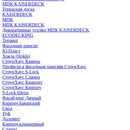
МПК KAISERDECK
Террасная доска
KAISERDECK
МПК
МПК KAISERDECK
Декоративные уголки МПК KAISERDECK
ECODECKING
Terrapol
Фасадные панели
Ю-Пласт
Хокла (Hokla)
СтоунХаус Камень
Профили к фасадным панелям СтоунХаус
СтоунХаус S-Lock
СтоунХаус Сланец
СтоунХаус Кварцит
СтоунХаус Кирпич
S-Lock Щепа
Фасайдинг Дачный
Кирпич Баварский
Скол
Туф
Доломит
Кирпич клинкерный
Сланец