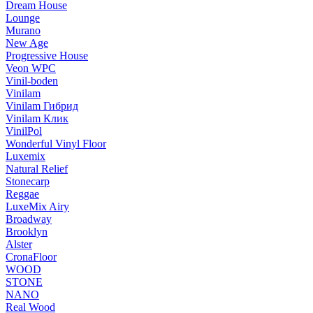
Dream House
Lounge
Murano
New Age
Progressive House
Veon WPC
Vinil-boden
Vinilam
Vinilam Гибрид
Vinilam Клик
VinilPol
Wonderful Vinyl Floor
Luxemix
Natural Relief
Stonecarp
Reggae
LuxeMix Airy
Broadway
Brooklyn
Alster
CronaFloor
WOOD
STONE
NANO
Real Wood