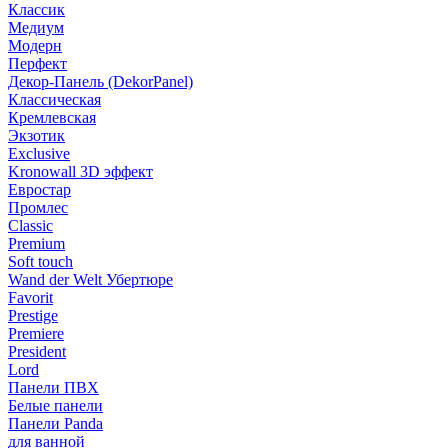
Классик
Медиум
Модерн
Перфект
Декор-Панель (DekorPanel)
Классическая
Кремлевская
Экзотик
Exclusive
Kronowall 3D эффект
Евростар
Промлес
Classic
Premium
Soft touch
Wand der Welt Убертюре
Favorit
Prestige
Premiere
President
Lord
Панели ПВХ
Белые панели
Панели Panda
для ванной