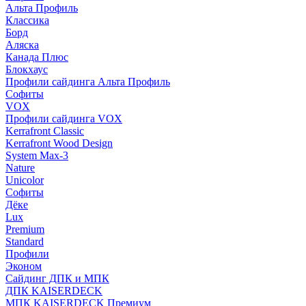
Альта Профиль
Классика
Борд
Аляска
Канада Плюс
Блокхаус
Профили сайдинга Альта Профиль
Софиты
VOX
Профили сайдинга VOX
Kerrafront Classic
Kerrafront Wood Design
System Max-3
Nature
Unicolor
Софиты
Дёке
Lux
Premium
Standard
Профили
Эконом
Сайдинг ДПК и МПК
ДПК KAISERDECK
МПК KAISERDECK Премиум