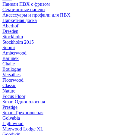
Панели ПВХ с фризом
Секционные панели
Аксессуары и профили для ПВХ
Паркетная доска
Aberhof
Dresden
Stockholm
Stockholm 2015
Suomi
Amberwood
Barlinek
Challe
Boulogne
Versailles
Floorwood
Classic
Nature
Focus Floor
Smart Однополосная
Prestige
Smart Трехполосная
Golvabia
Lightwood
Maxwood Lodge XL
Goodwin