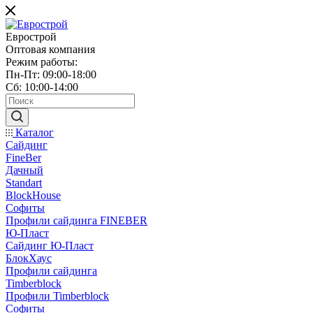
Еврострой
Оптовая компания
Режим работы:
Пн-Пт: 09:00-18:00
Сб: 10:00-14:00
Каталог
Сайдинг
FineBer
Дачный
Standart
BlockHouse
Софиты
Профили сайдинга FINEBER
Ю-Пласт
Сайдинг Ю-Пласт
БлокХаус
Профили сайдинга
Timberblock
Профили Timberblock
Софиты