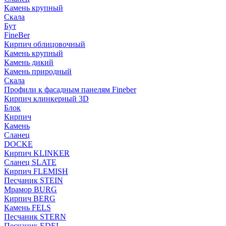
Камень крупный
Скала
Бут
FineBer
Кирпич облицовочный
Камень крупный
Камень дикий
Камень природный
Скала
Профили к фасадным панелям Fineber
Кирпич клинкерный 3D
Блок
Кирпич
Камень
Сланец
DOCKE
Кирпич KLINKER
Сланец SLATE
Кирпич FLEMISH
Пес­ча­ник STEIN
Мрамор BURG
Кирпич BERG
Камень FELS
Пес­ча­ник STERN
Пес­ча­ник EDEL