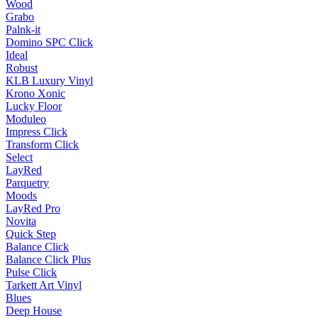
Wood
Grabo
Palnk-it
Domino SPC Click
Ideal
Robust
KLB Luxury Vinyl
Krono Xonic
Lucky Floor
Moduleo
Impress Click
Transform Click
Select
LayRed
Parquetry
Moods
LayRed Pro
Novita
Quick Step
Balance Click
Balance Click Plus
Pulse Click
Tarkett Art Vinyl
Blues
Deep House