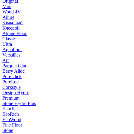
Original
Mini
Wood 4V
Allure
Замковый
Клеевой
Alpine Floor
Classic
Ultra
Aquafloor
Versailles
Art
Parquet Glue
Berry Alloc
Pure-click
PureLoc
Corkstyle
Design Hydro
Premium
Stone Hydro Plus
Ecoclick
EcoRich
EcoWood
Fine Floor
Stone