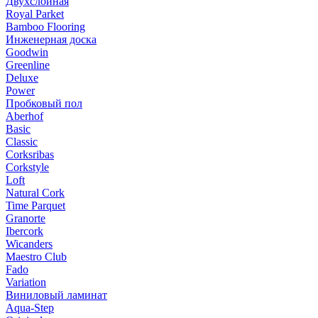
Двухслойная
Royal Parket
Bamboo Flooring
Инженерная доска
Goodwin
Greenline
Deluxe
Power
Пробковый пол
Aberhof
Basic
Classic
Corksribas
Corkstyle
Loft
Natural Cork
Time Parquet
Granorte
Ibercork
Wicanders
Мaestro Club
Fado
Variation
Виниловый ламинат
Aqua-Step