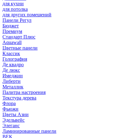
для кухни
для потолка
для других помещений
Панели Регул
Бюджет
Премиум
Стандарт Плюс
Aquawall
Цветные панели
Классик
Голография
Де квадро
Де люкс
Имеджин
Либерти
Металлик
Палитра настроения
Текстура дерева
Флора
Фьюжн
Цветы Азии
Эдельвейс
Элеганс
Ламинированные панели
ВЕК