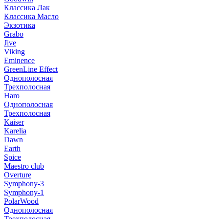
Классика Лак
Классика Масло
Экзотика
Grabo
Jive
Viking
Eminence
GreenLine Effect
Однополосная
Трехполосная
Haro
Однополосная
Трехполосная
Kaiser
Karelia
Dawn
Earth
Spice
Maestro club
Overture
Symphony-3
Symphony-1
PolarWood
Однополосная
Трехполосная