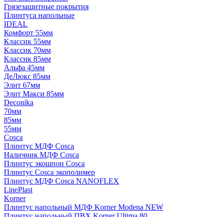
Грязезащитные покрытия
Плинтуса напольные
IDEAL
Комфорт 55мм
Классик 55мм
Классик 70мм
Классик 85мм
Альфа 45мм
ДеЛюкс 85мм
Элит 67мм
Элит Макси 85мм
Deconika
70мм
85мм
55мм
Cosca
Плинтус МДФ Cosca
Наличник МДФ Cosca
Плинтус экошпон Cosca
Плинтус Cosca экополимер
Плинтус МДФ Cosca NANOFLEX
LinePlast
Korner
Плинтус напольный МДФ Korner Modena NEW
Плинтус напольный ПВХ Korner Ultima 80