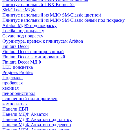
Плинтус напольный ПВХ Korner 52
SM-Classic МДФ
Плинтус напольный из МДФ SM-Classic цветной
Плинтус напольный из МДФ SM-Classic белый под покраску
Arbiton МДФ под покраску
Loctike под покраску
Cavare под покраску
Фурнитура, крепеж к плинтусам Arbiton
Finitura Decor
Finitura Decor шпонированный
Finitura Decor ламинированный
Finitura Decor МДФ
LED подсветка
Progress Profiles
Подложка
пробковая
хвойная
пенополистирол
вспененный полипропилен
композитная
Панели ДВП
Панели МДФ Акватон
Панели МДФ Акватон под плитку
Панели МДФ Акватон под дерево
Панели МДФ Акватон под камень