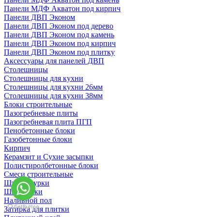
Панели МДФ Акватон под кирпич
Панели ДВП Эконом
Панели ДВП Эконом под дерево
Панели ДВП Эконом под камень
Панели ДВП Эконом под кирпич
Панели ДВП Эконом под плитку
Аксессуары для панелей ДВП
Столешницы
Столешницы для кухни
Столешницы для кухни 26мм
Столешницы для кухни 38мм
Блоки строительные
Пазогребневые плиты
Пазогребневая плита ПГП
Пенобетонные блоки
Газобетонные блоки
Кирпич
Керамзит и Сухие засыпки
Полистиролбетонные блоки
Смеси строительные
Штукартурки
Шпаклевки
Наливной пол
Затирка для плитки