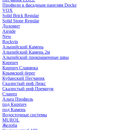
Профили к фасадным панелям Docke
VOX
Solid Brick Regular
Solid Stone Regular
Доломит
Airside
New
Rockvin
Альпийский Камень
Альпийский Камень 2м
Альпийский прокрашенные швы
Кирпич
Кирпич Славянка
Крымский берег
Кубанский Песчаник
Скалистый риф Люкс
Скалистый риф Премиум
Сланец
Альта Профиль
под Кирпич
под Камень
Водосточные системы
MUROL
Желоба