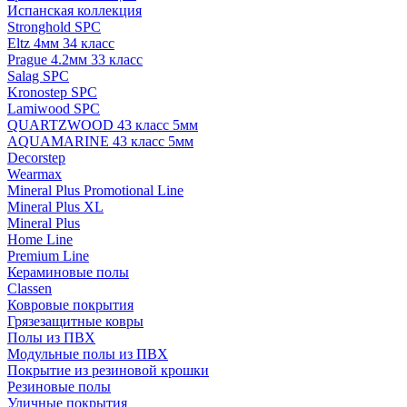
Испанская коллекция
Stronghold SPC
Eltz 4мм 34 класс
Prague 4.2мм 33 класс
Salag SPC
Kronostep SPC
Lamiwood SPC
QUARTZWOOD 43 класс 5мм
AQUAMARINE 43 класс 5мм
Decorstep
Wearmax
Mineral Plus Promotional Line
Mineral Plus XL
Mineral Plus
Home Line
Premium Line
Кераминовые полы
Classen
Ковровые покрытия
Грязезащитные ковры
Полы из ПВХ
Модульные полы из ПВХ
Покрытие из резиновой крошки
Резиновые полы
Уличные покрытия