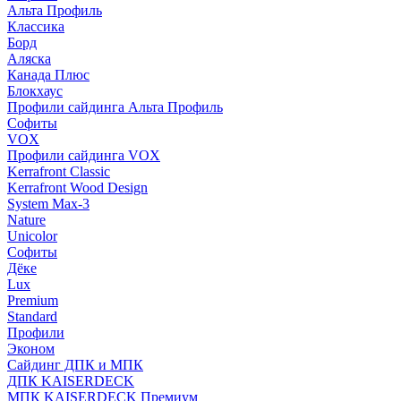
Альта Профиль
Классика
Борд
Аляска
Канада Плюс
Блокхаус
Профили сайдинга Альта Профиль
Софиты
VOX
Профили сайдинга VOX
Kerrafront Classic
Kerrafront Wood Design
System Max-3
Nature
Unicolor
Софиты
Дёке
Lux
Premium
Standard
Профили
Эконом
Сайдинг ДПК и МПК
ДПК KAISERDECK
МПК KAISERDECK Премиум