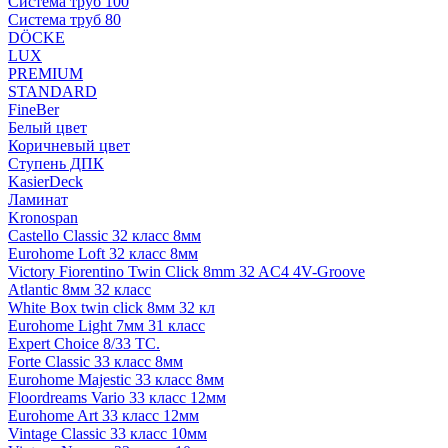
Система труб 100
Система труб 80
DÖCKE
LUX
PREMIUM
STANDARD
FineBer
Белый цвет
Коричневый цвет
Ступень ДПК
KasierDeck
Ламинат
Kronospan
Castello Classic 32 класс 8мм
Eurohome Loft 32 класс 8мм
Victory Fiorentino Twin Click 8mm 32 AC4 4V-Groove
Atlantic 8мм 32 класс
White Box twin click 8мм 32 кл
Eurohome Light 7мм 31 класс
Expert Choice 8/33 TC.
Forte Classic 33 класс 8мм
Eurohome Majestic 33 класс 8мм
Floordreams Vario 33 класс 12мм
Eurohome Art 33 класс 12мм
Vintage Classic 33 класс 10мм