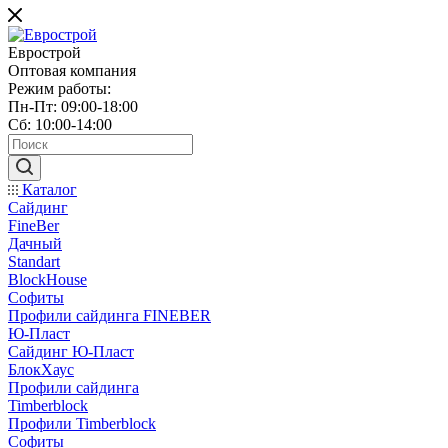
Еврострой
Оптовая компания
Режим работы:
Пн-Пт: 09:00-18:00
Сб: 10:00-14:00
Каталог
Сайдинг
FineBer
Дачный
Standart
BlockHouse
Софиты
Профили сайдинга FINEBER
Ю-Пласт
Сайдинг Ю-Пласт
БлокХаус
Профили сайдинга
Timberblock
Профили Timberblock
Софиты