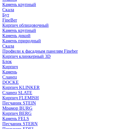
Камень крупный
Скала
Бут
FineBer
Кирпич облицовочный
Камень крупный
Камень дикий
Камень природный
Скала
Профили к фасадным панелям Fineber
Кирпич клинкерный 3D
Блок
Кирпич
Камень
Сланец
DOCKE
Кирпич KLINKER
Сланец SLATE
Кирпич FLEMISH
Пес­ча­ник STEIN
Мрамор BURG
Кирпич BERG
Камень FELS
Пес­ча­ник STERN
Пес­ча­ник EDEL