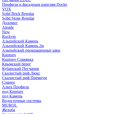
Профили к фасадным панелям Docke
VOX
Solid Brick Regular
Solid Stone Regular
Доломит
Airside
New
Rockvin
Альпийский Камень
Альпийский Камень 2м
Альпийский прокрашенные швы
Кирпич
Кирпич Славянка
Крымский берег
Кубанский Песчаник
Скалистый риф Люкс
Скалистый риф Премиум
Сланец
Альта Профиль
под Кирпич
под Камень
Водосточные системы
MUROL
Желоба