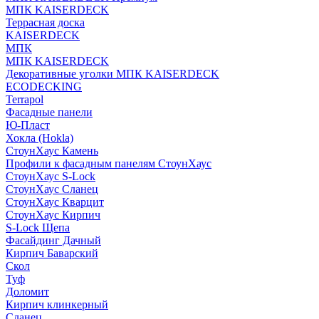
МПК KAISERDECK
Террасная доска
KAISERDECK
МПК
МПК KAISERDECK
Декоративные уголки МПК KAISERDECK
ECODECKING
Terrapol
Фасадные панели
Ю-Пласт
Хокла (Hokla)
СтоунХаус Камень
Профили к фасадным панелям СтоунХаус
СтоунХаус S-Lock
СтоунХаус Сланец
СтоунХаус Кварцит
СтоунХаус Кирпич
S-Lock Щепа
Фасайдинг Дачный
Кирпич Баварский
Скол
Туф
Доломит
Кирпич клинкерный
Сланец