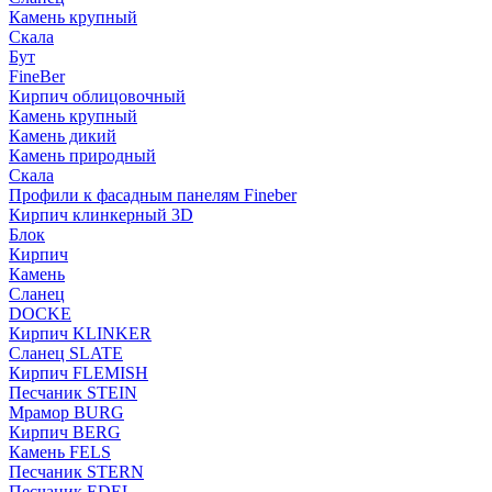
Камень крупный
Скала
Бут
FineBer
Кирпич облицовочный
Камень крупный
Камень дикий
Камень природный
Скала
Профили к фасадным панелям Fineber
Кирпич клинкерный 3D
Блок
Кирпич
Камень
Сланец
DOCKE
Кирпич KLINKER
Сланец SLATE
Кирпич FLEMISH
Пес­ча­ник STEIN
Мрамор BURG
Кирпич BERG
Камень FELS
Пес­ча­ник STERN
Пес­ча­ник EDEL