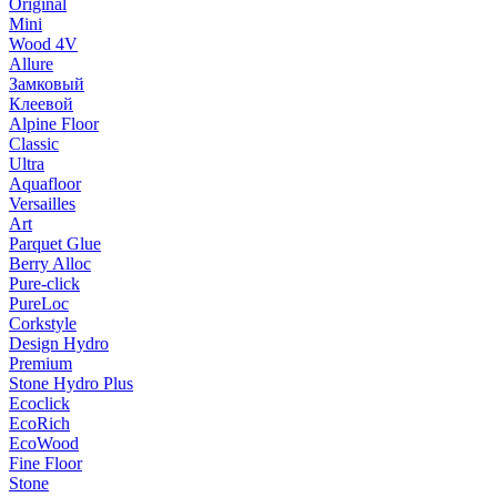
Original
Mini
Wood 4V
Allure
Замковый
Клеевой
Alpine Floor
Classic
Ultra
Aquafloor
Versailles
Art
Parquet Glue
Berry Alloc
Pure-click
PureLoc
Corkstyle
Design Hydro
Premium
Stone Hydro Plus
Ecoclick
EcoRich
EcoWood
Fine Floor
Stone