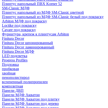
Плинтус напольный ПВХ Korner 52
SM-Classic МДФ
Плинтус напольный из МДФ SM-Classic цветной
Плинтус напольный из МДФ SM-Classic белый под покраску
Arbiton МДФ под покраску
Loctike под покраску
Cavare под покраску
Фурнитура, крепеж к плинтусам Arbiton
Finitura Decor
Finitura Decor шпонированный
Finitura Decor ламинированный
Finitura Decor МДФ
LED подсветка
Progress Profiles
Подложка
пробковая
хвойная
пенополистирол
вспененный полипропилен
композитная
Панели ДВП
Панели МДФ Акватон
Панели МДФ Акватон под плитку
Панели МДФ Акватон под дерево
Панели МДФ Акватон под камень