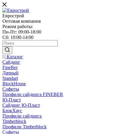
Еврострой
Оптовая компания
Режим работы:
Пн-Пт: 09:00-18:00
Сб: 10:00-14:00
Каталог
Сайдинг
FineBer
Дачный
Standart
BlockHouse
Софиты
Профили сайдинга FINEBER
Ю-Пласт
Сайдинг Ю-Пласт
БлокХаус
Профили сайдинга
Timberblock
Профили Timberblock
Софиты