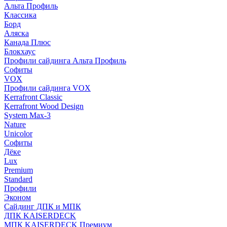
Альта Профиль
Классика
Борд
Аляска
Канада Плюс
Блокхаус
Профили сайдинга Альта Профиль
Софиты
VOX
Профили сайдинга VOX
Kerrafront Classic
Kerrafront Wood Design
System Max-3
Nature
Unicolor
Софиты
Дёке
Lux
Premium
Standard
Профили
Эконом
Сайдинг ДПК и МПК
ДПК KAISERDECK
МПК KAISERDECK Премиум