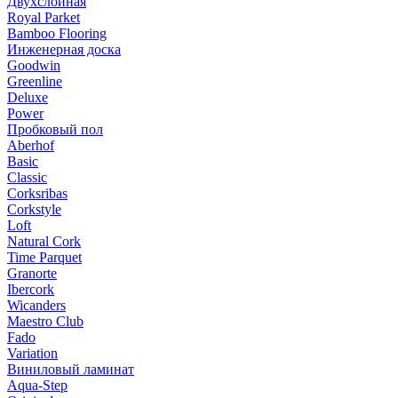
Двухслойная
Royal Parket
Bamboo Flooring
Инженерная доска
Goodwin
Greenline
Deluxe
Power
Пробковый пол
Aberhof
Basic
Classic
Corksribas
Corkstyle
Loft
Natural Cork
Time Parquet
Granorte
Ibercork
Wicanders
Мaestro Club
Fado
Variation
Виниловый ламинат
Aqua-Step