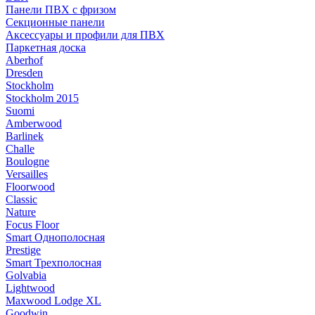
Панели ПВХ с фризом
Секционные панели
Аксессуары и профили для ПВХ
Паркетная доска
Aberhof
Dresden
Stockholm
Stockholm 2015
Suomi
Amberwood
Barlinek
Challe
Boulogne
Versailles
Floorwood
Classic
Nature
Focus Floor
Smart Однополосная
Prestige
Smart Трехполосная
Golvabia
Lightwood
Maxwood Lodge XL
Goodwin