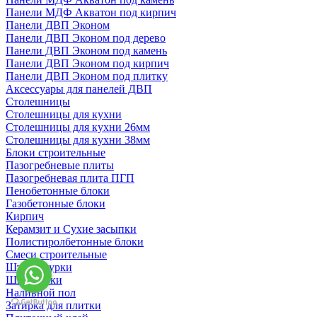
Панели МДФ Акватон под кирпич
Панели ДВП Эконом
Панели ДВП Эконом под дерево
Панели ДВП Эконом под камень
Панели ДВП Эконом под кирпич
Панели ДВП Эконом под плитку
Аксессуары для панелей ДВП
Столешницы
Столешницы для кухни
Столешницы для кухни 26мм
Столешницы для кухни 38мм
Блоки строительные
Пазогребневые плиты
Пазогребневая плита ПГП
Пенобетонные блоки
Газобетонные блоки
Кирпич
Керамзит и Сухие засыпки
Полистиролбетонные блоки
Смеси строительные
Штукартурки
Шпаклевки
Наливной пол
Затирка для плитки