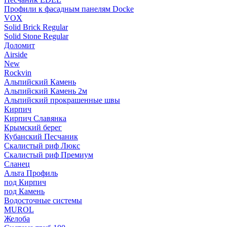
Профили к фасадным панелям Docke
VOX
Solid Brick Regular
Solid Stone Regular
Доломит
Airside
New
Rockvin
Альпийский Камень
Альпийский Камень 2м
Альпийский прокрашенные швы
Кирпич
Кирпич Славянка
Крымский берег
Кубанский Песчаник
Скалистый риф Люкс
Скалистый риф Премиум
Сланец
Альта Профиль
под Кирпич
под Камень
Водосточные системы
MUROL
Желоба