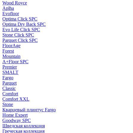
Wood Royce
Aplha
Evofloor
Optima Click SPC
Optima Dry Back SPC
Evo Life Click SPC
Stone Click SPC
Parquet Click SPC
FloorAge
Forest
Mountain
A+Floor SPC
Premier
SMALT
Fargo
Parquet
Classic
Comfort
Comfort XXL
Stone
Кварцевый плинтус Fargo
Home Expert
Goodway SPC
Шведская коллекция
Греческая коллекция