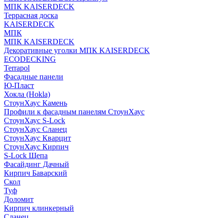
МПК KAISERDECK
Террасная доска
KAISERDECK
МПК
МПК KAISERDECK
Декоративные уголки МПК KAISERDECK
ECODECKING
Terrapol
Фасадные панели
Ю-Пласт
Хокла (Hokla)
СтоунХаус Камень
Профили к фасадным панелям СтоунХаус
СтоунХаус S-Lock
СтоунХаус Сланец
СтоунХаус Кварцит
СтоунХаус Кирпич
S-Lock Щепа
Фасайдинг Дачный
Кирпич Баварский
Скол
Туф
Доломит
Кирпич клинкерный
Сланец