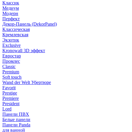
Классик
Медиум
Модерн
Перфект
Декор-Панель (DekorPanel)
Классическая
Кремлевская
Экзотик
Exclusive
Kronowall 3D эффект
Евростар
Промлес
Classic
Premium
Soft touch
Wand der Welt Убертюре
Favorit
Prestige
Premiere
President
Lord
Панели ПВХ
Белые панели
Панели Panda
для ванной