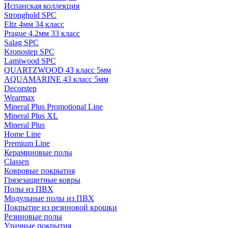
Испанская коллекция
Stronghold SPC
Eltz 4мм 34 класс
Prague 4.2мм 33 класс
Salag SPC
Kronostep SPC
Lamiwood SPC
QUARTZWOOD 43 класс 5мм
AQUAMARINE 43 класс 5мм
Decorstep
Wearmax
Mineral Plus Promotional Line
Mineral Plus XL
Mineral Plus
Home Line
Premium Line
Кераминовые полы
Classen
Ковровые покрытия
Грязезащитные ковры
Полы из ПВХ
Модульные полы из ПВХ
Покрытие из резиновой крошки
Резиновые полы
Уличные покрытия