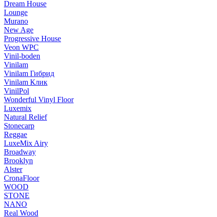
Dream House
Lounge
Murano
New Age
Progressive House
Veon WPC
Vinil-boden
Vinilam
Vinilam Гибрид
Vinilam Клик
VinilPol
Wonderful Vinyl Floor
Luxemix
Natural Relief
Stonecarp
Reggae
LuxeMix Airy
Broadway
Brooklyn
Alster
CronaFloor
WOOD
STONE
NANO
Real Wood