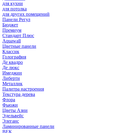
для кухни
для потолка
для других помещений
Панели Регул
Бюджет
Премиум
Стандарт Плюс
Aquawall
Цветные панели
Классик
Голография
Де квадро
Де люкс
Имеджин
Либерти
Металлик
Палитра настроения
Текстура дерева
Флора
Фьюжн
Цветы Азии
Эдельвейс
Элеганс
Ламинированные панели
ВЕК