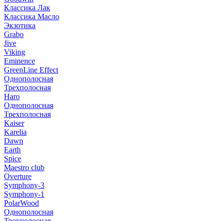
Классика Лак
Классика Масло
Экзотика
Grabo
Jive
Viking
Eminence
GreenLine Effect
Однополосная
Трехполосная
Haro
Однополосная
Трехполосная
Kaiser
Karelia
Dawn
Earth
Spice
Maestro club
Overture
Symphony-3
Symphony-1
PolarWood
Однополосная
Трехполосная