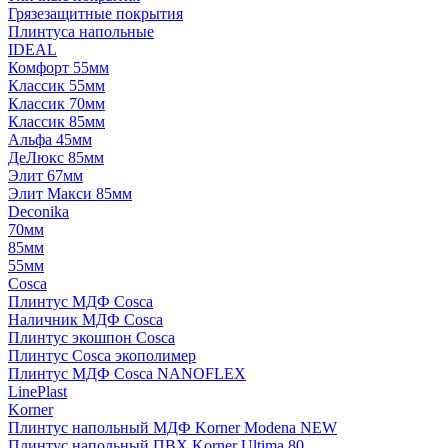
Грязезащитные покрытия
Плинтуса напольные
IDEAL
Комфорт 55мм
Классик 55мм
Классик 70мм
Классик 85мм
Альфа 45мм
ДеЛюкс 85мм
Элит 67мм
Элит Макси 85мм
Deconika
70мм
85мм
55мм
Cosca
Плинтус МДФ Cosca
Наличник МДФ Cosca
Плинтус экошпон Cosca
Плинтус Cosca экополимер
Плинтус МДФ Cosca NANOFLEX
LinePlast
Korner
Плинтус напольный МДФ Korner Modena NEW
Плинтус напольный ПВХ Korner Ultima 80