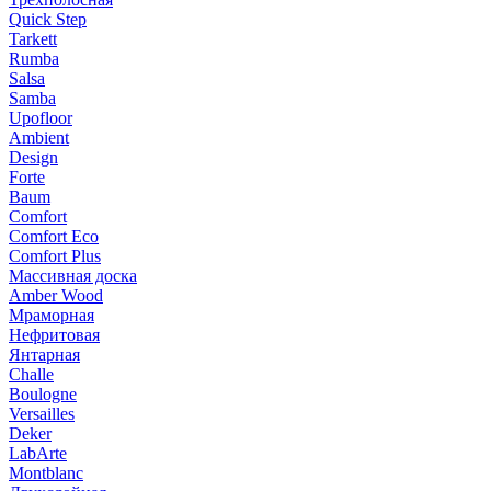
Quick Step
Tarkett
Rumba
Salsa
Samba
Upofloor
Ambient
Design
Forte
Baum
Comfort
Comfort Eco
Comfort Plus
Массивная доска
Amber Wood
Мраморная
Нефритовая
Янтарная
Challe
Boulogne
Versailles
Deker
LabArte
Montblanc